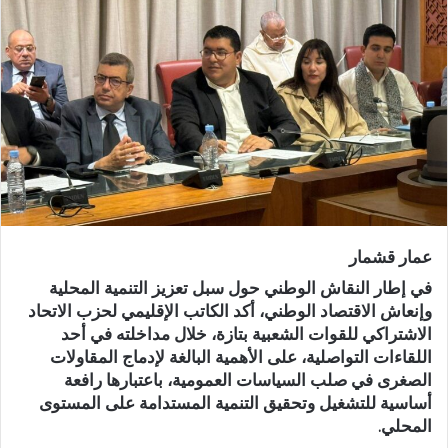
ب
ر
ي
د
ا
إ
ل
ك
ت
ر
عمار قشمار
و
ن
في إطار النقاش الوطني حول سبل تعزيز التنمية المحلية
ي
وإنعاش الاقتصاد الوطني، أكد
الكاتب الإقليمي لحزب الاتحاد
الاشتراكي للقوات الشعبية بتازة
، خلال مداخلته في أحد
ا
اللقاءات التواصلية، على
الأهمية البالغة لإدماج المقاولات
الصغرى في صلب السياسات العمومية
، باعتبارها
رافعة
أساسية للتشغيل وتحقيق التنمية المستدامة على المستوى
المحلي
.