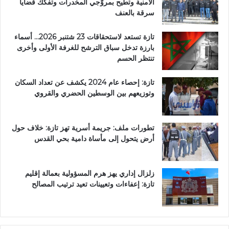
ي
الأمنية وتطيح بمروّجي المخدرات وتفكك قضايا
ب
سرقة بالعنف
ت
ا
تازة تستعد لاستحقاقات 23 شتنبر 2026… أسماء
ز
بارزة تدخل سباق الترشح للغرفة الأولى وأخرى
ة
تنتظر الحسم
تازة: إحصاء عام 2024 يكشف عن تعداد السكان
وتوزيعهم بين الوسطين الحضري والقروي
تطورات ملف: جريمة أسرية تهز تازة: خلاف حول
أرض يتحول إلى مأساة دامية بحي القدس
زلزال إداري يهز هرم المسؤولية بعمالة إقليم
تازة: إعفاءات وتعيينات تعيد ترتيب المصالح