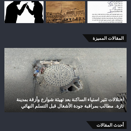
المقالات المميزة
اختلالات
شب
تثير
رأ
استياء
أجي
الساكنة
يح
بعد
إنجا
تهيئة
تاري
شوارع
بال
وأزقة
إلى
اختلالات تثير استياء الساكنة بعد تهيئة شوارع وأزقة بمدينة
ش
بمدينة
الق
تازة.. مطالب بمراقبة جودة الأشغال قبل التسلم النهائي
ا
تازة..
الث
مطالب
هوا
بمراقبة
ويت
جودة
أحدث المقالات
بطلا
الأشغال
لعص