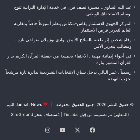
قبل
فا
عبد الله الشاوي.. مسيرة نصف قرن في خدمة الإدارة الترابية تتوج
التسلم
مك
بوسام الاستحقاق الوطني
النهائي
المركز الجهوي للاستثمار بفاس-مكناس ينظم أسبوعاً خاصاً بمغاربة
العالم لتعزيز فرص الاستثمار
وفاة شخص إثر طعنة بالسلاح الأبيض بوادي بوزملان ضواحي تازة..
ومطالب بتعزيز الأمن
في أجواء إيمانية مهيبة.. الاحتفاء بخمسة من حفظة القرآن الكريم بدار
القرآن المشور بتازة
رسمياً.. عمر البالي يدخل سباق الانتخابات التشريعية بدائرة تازة مرشحاً
لحزب النهضة
© حقوق النشر 2026، جميع الحقوق محفوظة |
Jannah News الثيم
(المظهر) تم تصميمه من قِبل TieLabs
| مُستضاف بفخر
SiteGround
فيسبوك
‫X
‫YouTube
انستقرام