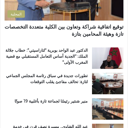
ن
و
ا
ي
ا
ل
المحلية
ح
ق
ي
ر
توقيع اتفاقية شراكة وتعاون بين الكلية متعددة التخصصات
ت
آ
تازة وهيئة المحامين بتازة
ا
ن
ز
ا
ة
ل
الدكتور عبد الواحد بوبرية “لتازاسيتي”: خطاب جلالة
.
ك
الملك: “الجدية أساس التعامل المستقبلي مع قضية
.
ر
المغرب الأولى”
و
ي
م
م
تطورات جديدة في سباق رئاسة المجلس الجماعي
ط
ب
لتازة: تحالف مفاجئ يقلب التوقعات
ا
د
ل
ا
ب
ر
ب
ا
منير شنتير رئيسًا لجماعة تازة بأغلبية 19 صوتًا
ت
ل
ع
ق
ز
ر
ي
آ
عبد الله الشاوي.. مسيرة نصف قرن في خدمة