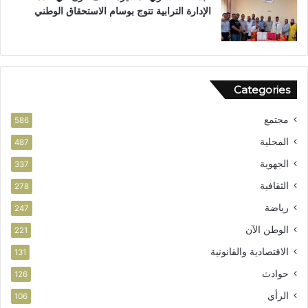
ز
ن
الإدارة الترابية تتوج بوسام الاستحقاق الوطني
ا
ا
ل
ل
أ
م
م
ش
ن
و
Categories
ر
ب
مجتمع
ت
586
ا
المحلية
487
ز
الجهوية
ة
337
الثقافية
278
رياضة
247
الوطن الآن
221
الاقتصادية والقانونية
131
حوادث
126
الرأي
106