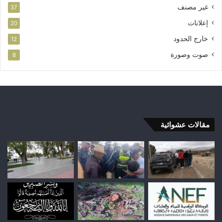
غير مصنف
37
إعلانات
20
خارج الحدود
12
صوت وصورة
8
مقالات عشوائية