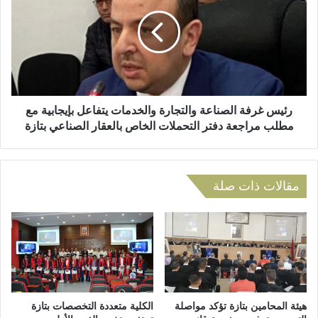
ح
ي
ي
س
ا
غ
ل
ر
ح
ف
ض
ة
ر
ا
ي
ل
رئيس غرفة الصناعة والتجارة والخدمات يتفاعل بإيجابية مع
ا
ص
مطلب مراجعة دفتر التحملات الخاص بالعقار الصناعي بتازة
ل
ن
و
ا
ح
ع
د
ة
مقالات ذات صلة
ة
و
ي
ا
ن
ل
ظ
ت
م
ج
ح
ا
ص
ر
ة
ة
هيئة المحامين بتازة تؤكد مواصلة
الكلية متعددة التخصصات بتازة
ت