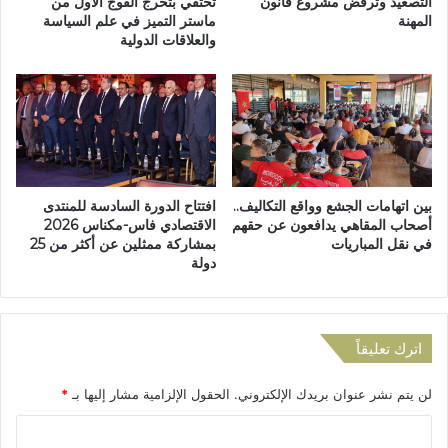
و
التصعيد وترفض مشروع قانون
تحتفي بتخرج الفوج الأول من
و
المهنة
ماستر التميز في علم السياسة
ا
والعلاقات الدولية
ع
ل
و
خ
ي
د
ة
م
ح
ا
و
ت
ل
ي
ا
ت
بين اتهامات الجشع وواقع التكاليف..
افتتاح الدورة السادسة للمنتدى
ه
ف
أصحاب المقاهي يدافعون عن حقهم
الاقتصادي فاس-مكناس 2026
م
ا
في نقل المباريات
بمشاركة ممثلين عن أكثر من 25
ي
ع
دولة
ة
ل
ا
ب
ل
إ
ت
ي
اترك تعليقاً
ل
ج
ق
ا
لن يتم نشر عنوان بريدك الإلكتروني.
الحقول الإلزامية مشار إليها بـ
*
ي
ب
ح
ي
ا
ض
ة