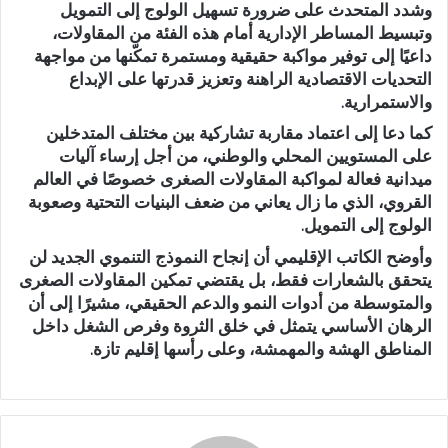
وشدد المتحدث على ضرورة
تسهيل الولوج إلى التمويل
وتبسيط المساطر الإدارية
أمام هذه الفئة من المقاولات،
داعيًا إلى
توفير مواكبة حقيقية ومستمرة
تمكّنها من مواجهة
التحديات الاقتصادية الراهنة وتعزيز قدرتها على الإبداع
والاستمرارية.
كما دعا إلى
اعتماد مقاربة تشاركية
بين مختلف المتدخلين
على المستويين المحلي والوطني، من أجل إرساء
آليات
ميدانية فعالة لمواكبة المقاولات الصغرى خصوصًا في العالم
القروي
، الذي ما زال يعاني من
ضعف البنيات التحتية وصعوبة
الولوج إلى التمويل
.
وأوضح الكاتب الإقليمي أن
إنجاح النموذج التنموي الجديد
لن
يتحقق بالشعارات فقط، بل يقتضي
تمكين المقاولات الصغرى
والمتوسطة من أدوات النمو والدعم الحقيقي
، مشيرًا إلى أن
الرهان الأساسي يتمثل في خلق الثروة وفرص الشغل داخل
المناطق الهشة والمهمشة، وعلى رأسها إقليم تازة
.