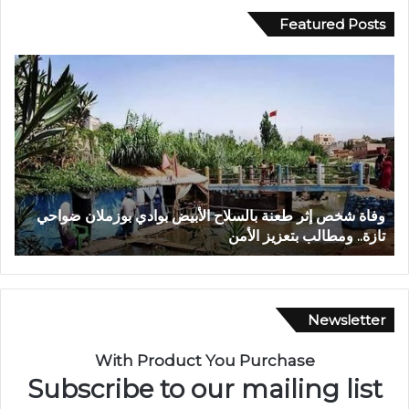
Featured Posts
و
ف
ف
ي
ا
أ
ة
ج
ش
و
خ
ا
ص
ء
إ
إ
وفاة شخص إثر طعنة بالسلاح الأبيض بوادي بوزملان ضواحي
ف
ث
ي
تازة.. ومطالب بتعزيز الأمن
ا
ر
م
ط
ا
ع
ن
ن
ي
ة
ة
Newsletter
ب
م
ا
ه
With Product You Purchase
ل
ي
Subscribe to our mailing list
س
ب
ل
ة