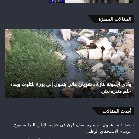
المقالات المميزة
اختلالات
تثير
استياء
الساكنة
بعد
تهيئة
شوارع
وأزقة
ريان مائي يتحول إلى بؤرة للتلوث ويبدد
اختلالات تثير استياء السا
بمدينة
تازة.. مطالب بمراقبة جود
تازة..
مطالب
بمراقبة
أحدث المقالات
جودة
الأشغال
قبل
عبد الله الشاوي.. مسيرة نصف قرن في خدمة الإدارة الترابية تتوج
التسلم
بوسام الاستحقاق الوطني
النهائي