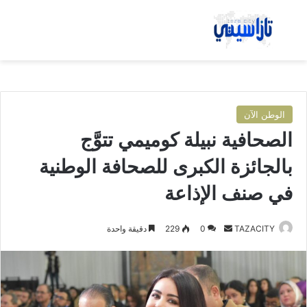
بحث عن
الق
الوطن الآن
الصحافية نبيلة كوميمي تتوَّج
بالجائزة الكبرى للصحافة الوطنية
في صنف الإذاعة
TAZACITY
أ
0
229
دقيقة واحدة
ر
س
ل
ب