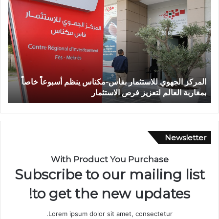
و
ف
ا
ة
ش
خ
ص
إ
 بفاس-مكناس ينظم أسبوعاً خاصاً
وفاة شخص إثر طعنة بالسلاح ا
ث
ص الاستثمار
تازة.. ومطالب بتعزيز الأمن
ر
ط
ع
ن
ة
Newsletter
ب
ا
With Product You Purchase
ل
Subscribe to our mailing list
س
ل
to get the new updates!
ا
ح
Lorem ipsum dolor sit amet, consectetur.
ا