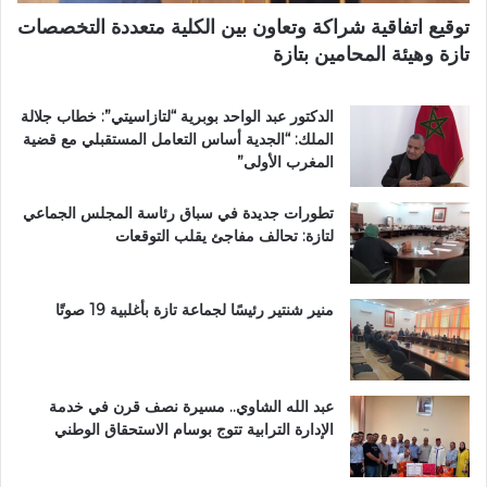
ي
توقيع اتفاقية شراكة وتعاون بين الكلية متعددة التخصصات
ت
تازة وهيئة المحامين بتازة
ا
ز
ة
الدكتور عبد الواحد بوبرية “لتازاسيتي”: خطاب جلالة
.
الملك: “الجدية أساس التعامل المستقبلي مع قضية
.
المغرب الأولى”
و
م
تطورات جديدة في سباق رئاسة المجلس الجماعي
ط
لتازة: تحالف مفاجئ يقلب التوقعات
ا
ل
ب
ب
منير شنتير رئيسًا لجماعة تازة بأغلبية 19 صوتًا
ت
ع
ز
ي
عبد الله الشاوي.. مسيرة نصف قرن في خدمة
ز
الإدارة الترابية تتوج بوسام الاستحقاق الوطني
ا
ل