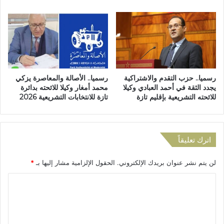
ت
ة
ن
و
م
ا
ي
ل
ة
إ
ا
ب
ل
د
رسميا.. حزب التقدم والاشتراكية
رسميا.. الأصالة والمعاصرة يزكي
ت
ا
يجدد الثقة في أحمد العبادي وكيلا
محمد أمغار وكيلا للائحته بدائرة
ر
ع
للائحته التشريعية بإقليم تازة
تازة للانتخابات التشريعية 2026
ا
ب
ب
ت
ي
ا
ة
ز
اترك تعليقاً
ا
ة
ل
ي
لن يتم نشر عنوان بريدك الإلكتروني.
الحقول الإلزامية مشار إليها بـ
*
م
س
ن
ت
ا
د
ض
م
ل
ي
ج
ف
ت
ة
ف