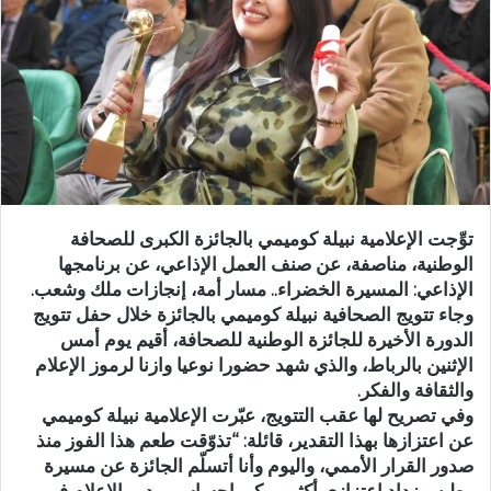
ر
ي
د
ا
إ
ل
ك
ت
ر
توِّجت الإعلامية نبيلة كوميمي بالجائزة الكبرى للصحافة
و
الوطنية، مناصفة، عن صنف العمل الإذاعي، عن برنامجها
ن
الإذاعي: المسيرة الخضراء.. مسار أمة، إنجازات ملك وشعب.
ي
وجاء تتويج الصحافية نبيلة كوميمي بالجائزة خلال حفل تتويج
ا
الدورة الأخيرة للجائزة الوطنية للصحافة، أقيم يوم أمس
الإثنين بالرباط، والذي شهد حضورا نوعيا وازنا لرموز الإعلام
والثقافة والفكر.
وفي تصريح لها عقب التتويج، عبّرت الإعلامية نبيلة كوميمي
عن اعتزازها بهذا التقدير، قائلة: “تذوّقت طعم هذا الفوز منذ
صدور القرار الأممي، واليوم وأنا أتسلّم الجائزة عن مسيرة
وطن، يزداد اعتزازي أكثر، ويكبر إحساسي بدور الإعلام في