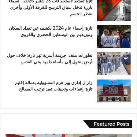
تازة تستعد لاستحقاقات 23 شتنبر 2026… أسماء
بارزة تدخل سباق الترشح للغرفة الأولى وأخرى
تنتظر الحسم
تازة: إحصاء عام 2024 يكشف عن تعداد السكان
وتوزيعهم بين الوسطين الحضري والقروي
تطورات ملف: جريمة أسرية تهز تازة: خلاف حول
أرض يتحول إلى مأساة دامية بحي القدس
زلزال إداري يهز هرم المسؤولية بعمالة إقليم
تازة: إعفاءات وتعيينات تعيد ترتيب المصالح
Featured Posts