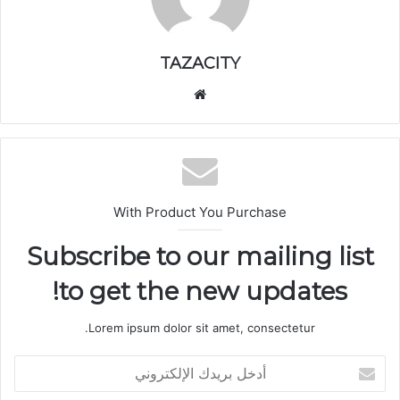
TAZACITY
موق
ع
الوي
ب
With Product You Purchase
Subscribe to our mailing list
to get the new updates!
Lorem ipsum dolor sit amet, consectetur.
أ
د