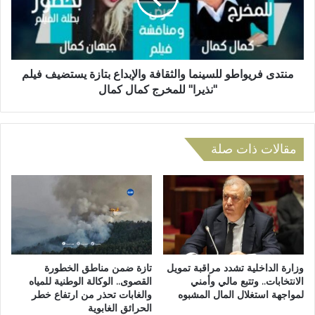
إ
ف
ع
ر
د
ي
ا
و
د
ا
منتدى فريواطو للسينما والثقافة والإبداع بتازة يستضيف فيلم
ج
ط
"نذيرا" للمخرج كمال كمال
ي
و
ل
ل
ج
ل
د
س
مقالات ذات صلة
ي
ي
د
ن
م
م
ن
ا
ب
و
ر
ا
ا
ل
م
ث
وزارة الداخلية تشدد مراقبة تمويل
تازة ضمن مناطق الخطورة
ج
ق
الانتخابات.. وتتبع مالي وأمني
القصوى.. الوكالة الوطنية للمياه
ا
لمواجهة استغلال المال المشبوه
والغابات تحذر من ارتفاع خطر
ا
الحرائق الغابوية
ل
ف