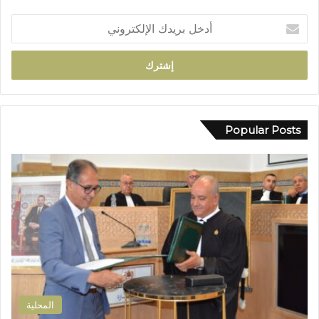
ل
أ
أ
د
ب
خ
ي
ل
ض
ب
ب
ر
و
ي
ا
د
Popular Posts
د
ك
ي
ا
ب
ل
و
إ
ز
ل
م
ك
ل
ت
ا
ر
ن
و
ض
ن
و
ي
ا
المحلية
ح