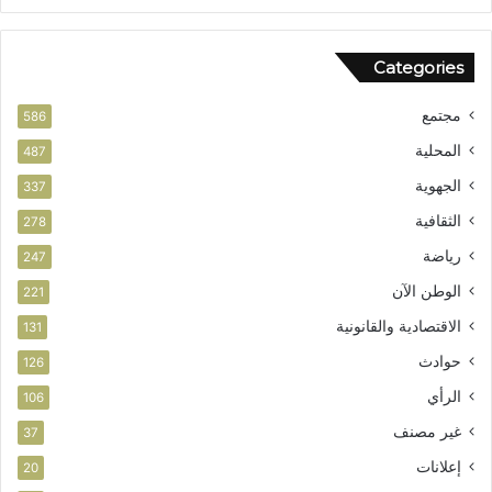
أ
م
ن
Categories
مجتمع
586
المحلية
487
الجهوية
337
الثقافية
278
رياضة
247
الوطن الآن
221
الاقتصادية والقانونية
131
حوادث
126
الرأي
106
غير مصنف
37
إعلانات
20