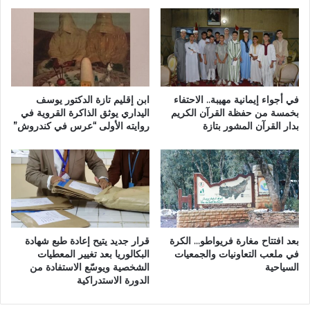
تُ
.
خ
.
لّ
م
ف
ش
خ
ر
س
و
ا
ع
في أجواء إيمانية مهيبة.. الاحتفاء
ابن إقليم تازة الدكتور يوسف
ئ
م
بخمسة من حفظة القرآن الكريم
اليداري يوثق الذاكرة القروية في
ر
بدار القرآن المشور بتازة
روايته الأولى “عرس في كندروش”
ع
م
ل
ا
ق
د
ب
ي
ي
ة
ن
ج
ا
س
ل
بعد افتتاح مغارة فريواطو… الكرة
قرار جديد يتيح إعادة طبع شهادة
ي
و
في ملعب التعاونيات والجمعيات
البكالوريا بعد تغيير المعطيات
م
ع
السياحية
الشخصية ويوسّع الاستفادة من
ة
و
الدورة الاستدراكية
د
و