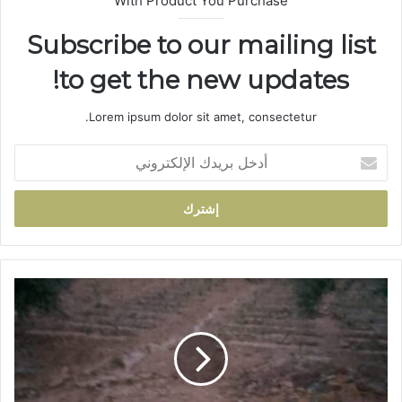
With Product You Purchase
Subscribe to our mailing list
to get the new updates!
Lorem ipsum dolor sit amet, consectetur.
أ
د
خ
ل
ب
ر
ي
د
ع
ك
ا
ا
ص
ل
ف
إ
ة
ل
ر
ك
ع