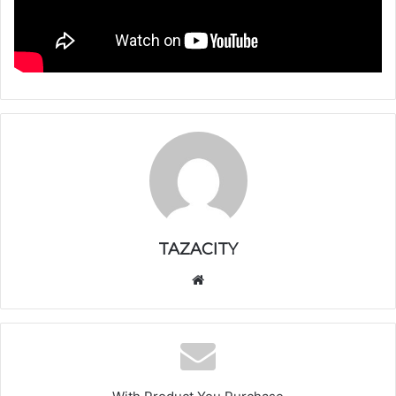
TAZACITY
موق
ع
الوي
ب