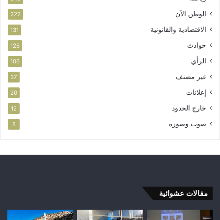
الوطن الآن
222
الاقتصادية والقانونية
131
حوادث
126
الرأي
106
غير مصنف
37
إعلانات
20
خارج الحدود
12
صوت وصورة
8
مقالات عشوائية