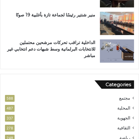
ر
ز
ا
ة
ر
ت
منير شنتير رئيسًا لجماعة تازة بأغلبية 19 صوتًا
ا
ح
ت
ت
ا
ا
ل
ل
الداخلية تراقب تحركات مرشحين محتملين
ق
م
للانتخابات البرلمانية وسط شبهات دعم انتخابي غير
ي
ج
مباشر
ا
ه
د
ر
ة
ا
Categories
ل
و
مجتمع
ط
588
ن
المحلية
487
ي
الجهوية
ة
337
الثقافية
278
رياضة
248