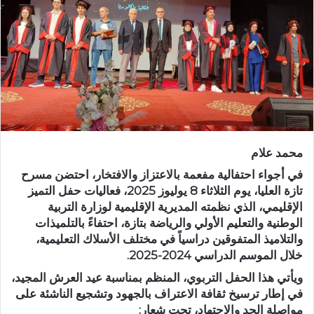
ر
ي
د
ا
إ
ل
ك
ت
ر
محمد علام
و
ن
في أجواء احتفالية مفعمة بالاعتزاز والافتخار، احتضن مسرح
ي
تازة العليا، يوم الثلاثاء 8 يوليوز 2025، فعاليات حفل التميز
الإقليمي، الذي نظمته المديرية الإقليمية لوزارة التربية
ا
الوطنية والتعليم الأولي والرياضة بتازة، احتفاءً بالتلميذات
والتلاميذ المتفوقين دراسياً في مختلف الأسلاك التعليمية،
خلال الموسم الدراسي 2024-2025.
ويأتي هذا الحفل التربوي، المنظم بمناسبة عيد العرش المجيد،
في إطار ترسيخ ثقافة الاعتراف بالجهود وتشجيع الناشئة على
مواصلة الجد والاجتهاد، تحت شعار: