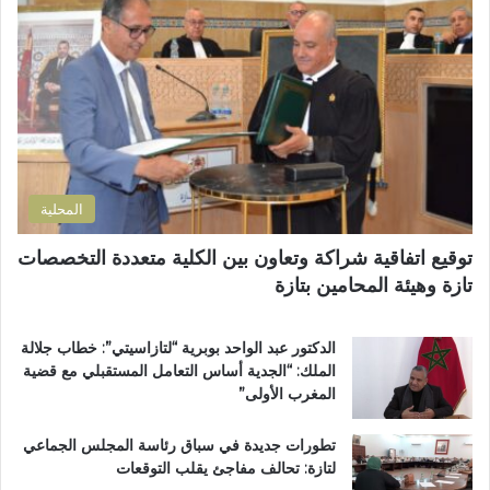
ل
ق
أ
إ
ة
س
ل
ف
و
ك
ي
ا
ت
أ
ق
ر
ح
ا
و
م
ل
ن
د
ق
ي
ا
ر
المحلية
ل
ب
ع
.
توقيع اتفاقية شراكة وتعاون بين الكلية متعددة التخصصات
ب
.
تازة وهيئة المحامين بتازة
ا
و
د
أ
ي
س
الدكتور عبد الواحد بوبرية “لتازاسيتي”: خطاب جلالة
و
و
الملك: “الجدية أساس التعامل المستقبلي مع قضية
ي
ا
المغرب الأولى”
ث
ق
م
ب
تطورات جديدة في سباق رئاسة المجلس الجماعي
ن
ت
لتازة: تحالف مفاجئ يقلب التوقعات
ق
ا