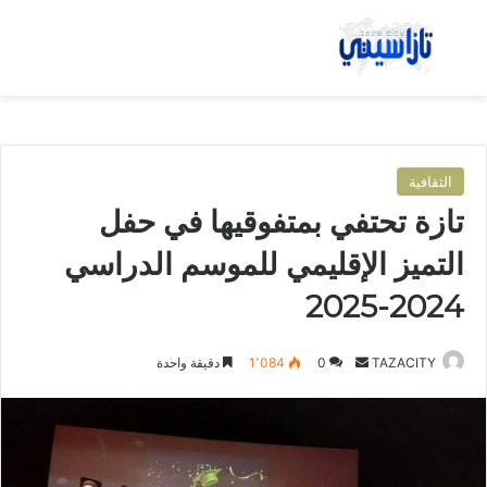
بحث عن
الق
الثقافية
تازة تحتفي بمتفوقيها في حفل
التميز الإقليمي للموسم الدراسي
2024-2025
TAZACITY
أ
0
1٬084
دقيقة واحدة
ر
س
ل
ب