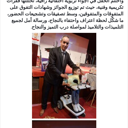
واختُتم الحفل في أجواء تربوية احتفالية راقية، تخللتها فقرات
تكريمية وفنية، حيث تم توزيع الجوائز وشهادات التفوق على
المتفوقات والمتفوقين، وسط تصفيقات وتشجيعات الحضور،
ما شكّل لحظة اعتراف واحتفاء بالنجاح، ورسالة أمل لجميع
التلميذات والتلاميذ لمواصلة درب التميز والنجاح.