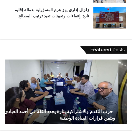
زلزال إداري يهز هرم المسؤولية بعمالة إقليم
تازة: إعفاءات وتعيينات تعيد ترتيب المصالح
Featured Posts
ا
ح
س
ز
ت
ب
ن
ا
ف
ل
ا
ت
ر
ق
ب
حزب التقدم والاشتراكية بتازة يجدد الثقة في أحمد العبادي
ا
د
و
ويثمن قرارات القيادة الوطنية
ب
م
ز
و
ا
ا
ر