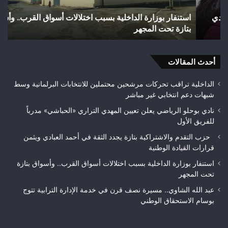
وأسواق
بوز
استنفار بوزارة الداخلية بسبب اختلالات أسواق القرب.. وأسواق
و
بتازة
ضو
بتازة تحت المجهر
ت
تحت
تازة
المجهر
وم
بتع
أحدث المقالات
الأ
الداخلية تراقب تحركات مرشحين محتملين للانتخابات البرلمانية وسط
شبهات دعم انتخابي غير مباشر
نادي بوحلو الرياضي يعلن تعيين المهدي التراري «الحباشي» مدرباً
للفريق الأول
حزب التقدم والاشتراكية بتازة يجدد الثقة في أحمد العبادي ويثمن
قرارات القيادة الوطنية
استنفار بوزارة الداخلية بسبب اختلالات أسواق القرب.. وأسواق بتازة
تحت المجهر
عبد الله الشاوي.. مسيرة نصف قرن في خدمة الإدارة الترابية تتوج
بوسام الاستحقاق الوطني