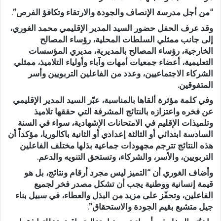
“من أجل مدرسة الإنصاف والجودة والارتقاء وتكافؤ الفرص”.
وقد عرف الحفل حضور السيد المدير الإقليمي محمد الغوري،
إلى جانب ممثلي السلطات المحلية، رؤساء المصالح
الخارجية، رؤساء المصالح بالمديرية، مديري المؤسسات
التعليمية، أعضاء جمعيات أمهات وآباء وأولياء التلاميذ، ممثلي
الشركاء الاجتماعيين، وعدد من الفاعلين التربويين وأسر
المتفوقين.
وفي كلمة مؤثرة ألقاها بالمناسبة، عبّر السيد المدير الإقليمي
عن فخره واعتزازه بالنتائج المشرفة التي حققها تلاميذ
وتلميذات الإقليم في الامتحانات الإشهادية، سواء في السنة
السادسة ابتدائي أو الثالثة إعدادي أو الثانية باكالوريا، مؤكداً أن
هذه النتائج تترجم مجهودات جماعية بذلها مختلف الفاعلين
التربويين، والأسر، والشركاء، وتستحق التنويه والدعم.
وأضاف الغوري أن “التميز ليس مجرد أرقام ونتائج، بل هو
قيمة إنسانية ووطنية يجب أن تشكل مصدر فخر لجميع
الفاعلين، وتحفّز على مزيد من البذل والعطاء، في سبيل بناء
جيل متشبع بقيم الجودة والاستحقاق”.