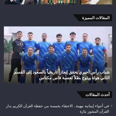
المقالات المميزة
شباب
الس
رأس
عل
أجيري
حر
يحقق
غاب
إنجازاً
“ال
تاريخياً
بإق
بالصعود
تاز
إلى
بعد
شباب رأس أجيري يحقق إنجازاً تاريخياً بالصعود إلى القسم
القسم
احت
الثاني هواة ويتوج بطلاً لعصبة فاس مكناس
ه
الثاني
24
هواة
هكتا
ويتوج
من
بطلاً
أحدث المقالات
الغ
لعصبة
الغ
فاس
في أجواء إيمانية مهيبة.. الاحتفاء بخمسة من حفظة القرآن الكريم بدار
مكناس
القرآن المشور بتازة