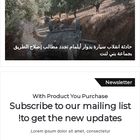
ا
و
د
ح
ث
ل
ة
و
ا
.
ن
.
ق
غ
حادثة انقلاب سيارة بدوار أيلمام تجدد مطالب إصلاح الطريق
ب
ل
ر
بجماعة بني لنت
ب
ا
ق
ب
ش
س
ق
ي
ي
ا
ق
Newsletter
ر
ت
ة
ي
With Product You Purchase
ب
ن
Subscribe to our mailing list
د
ت
و
ن
to get the new updates!
ا
ت
ر
ه
Lorem ipsum dolor sit amet, consectetur.
أ
ي
ي
ب