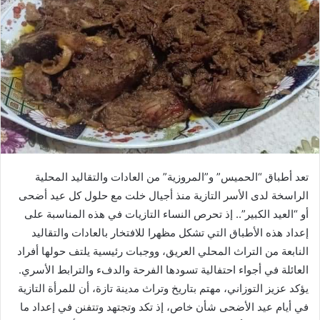
ر
ي
د
ا
إ
ل
ك
ت
ر
و
ن
تعد أطباق “الحميس” و”المروزية” من العادات والتقاليد المحلية
ي
الراسخة لدى الأسر التازية منذ أجيال خلت مع حلول كل عيد أضحى
ا
أو “العيد الكبير”.. إذ تحرص النساء التازيات في هذه المناسبة على
إعداد هذه الأطباق التي تشكل مظهرا للافتخار بالعادات والتقاليد
النابعة من التراث المحلي العريق، ووجبات رئيسية يلتف حولها أفراد
العائلة في أجواء احتفالية تسودها الفرحة والدفء والترابط الأسري.
يؤكد عزيز التوزاني، مهتم بتاريخ وتراث مدينة تازة، أن للمرأة التازية
في أيام عيد الأضحى شأن خاص، إذ تكد وتجتهد وتتفنن في إعداد ما