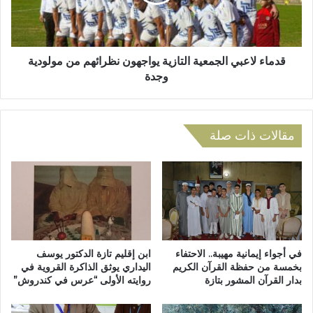
ب
ل
ة
ا
ك
ع
ل
ب
ي
ي
قدماء لاعبي الجمعية التازية يواجهون نظرائهم من مولودية
ة
ا
وجدة
ا
ل
ل
ج
ط
م
ب
ع
مقالات ذات صلة
و
ي
ا
ة
ل
ا
ص
ل
ي
ت
د
ا
ل
ز
ة
ي
في أجواء إيمانية مهيبة.. الاحتفاء
ابن إقليم تازة الدكتور يوسف
ب
ة
بخمسة من حفظة القرآن الكريم
اليداري يوثق الذاكرة القروية في
ف
بدار القرآن المشور بتازة
روايته الأولى “عرس في كندروش”
ي
ا
و
س
ا