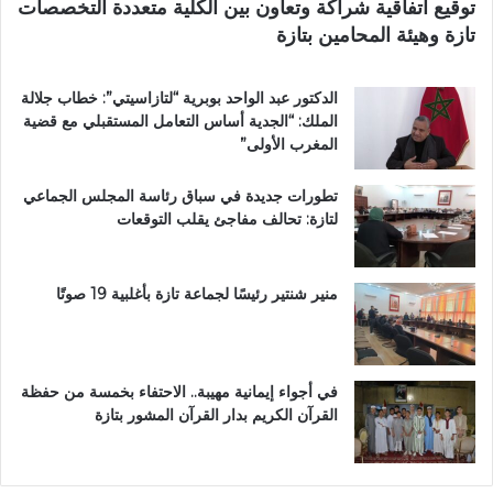
توقيع اتفاقية شراكة وتعاون بين الكلية متعددة التخصصات
ر
ي
تازة وهيئة المحامين بتازة
ي
م
ق
ي
ب
ب
الدكتور عبد الواحد بوبرية “لتازاسيتي”: خطاب جلالة
ج
ت
الملك: “الجدية أساس التعامل المستقبلي مع قضية
م
ا
المغرب الأولى”
ا
ز
ع
ة
تطورات جديدة في سباق رئاسة المجلس الجماعي
ة
لتازة: تحالف مفاجئ يقلب التوقعات
ب
ن
ي
ل
منير شنتير رئيسًا لجماعة تازة بأغلبية 19 صوتًا
ن
ت
في أجواء إيمانية مهيبة.. الاحتفاء بخمسة من حفظة
القرآن الكريم بدار القرآن المشور بتازة