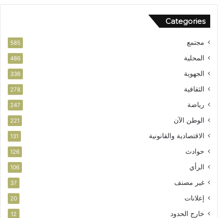
Categories
مجتمع
585
المحلية
486
الجهوية
336
الثقافية
278
رياضة
247
الوطن الآن
221
الاقتصادية والقانونية
131
حوادث
126
الرأي
106
غير مصنف
37
إعلانات
20
خارج الحدود
12