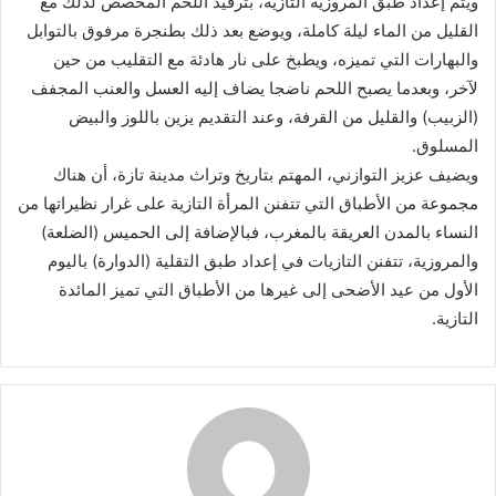
ويتم إعداد طبق المروزية التازية، بترقيد اللحم المخصص لذلك مع
القليل من الماء ليلة كاملة، ويوضع بعد ذلك بطنجرة مرفوق بالتوابل
والبهارات التي تميزه، ويطبخ على نار هادئة مع التقليب من حين
لآخر، وبعدما يصبح اللحم ناضجا يضاف إليه العسل والعنب المجفف
(الزبيب) والقليل من القرفة، وعند التقديم يزين باللوز والبيض
المسلوق.
ويضيف عزيز التوازني، المهتم بتاريخ وتراث مدينة تازة، أن هناك
مجموعة من الأطباق التي تتفنن المرأة التازية على غرار نظيراتها من
النساء بالمدن العريقة بالمغرب، فبالإضافة إلى الحميس (الضلعة)
والمروزية، تتفنن التازيات في إعداد طبق التقلية (الدوارة) باليوم
الأول من عيد الأضحى إلى غيرها من الأطباق التي تميز المائدة
التازية.