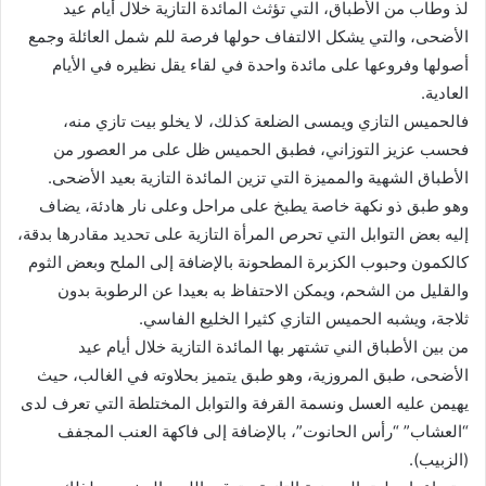
لذ وطاب من الأطباق، التي تؤثث المائدة التازية خلال أيام عيد
الأضحى، والتي يشكل الالتفاف حولها فرصة للم شمل العائلة وجمع
أصولها وفروعها على مائدة واحدة في لقاء يقل نظيره في الأيام
العادية.
فالحميس التازي ويمسى الضلعة كذلك، لا يخلو بيت تازي منه،
فحسب عزيز التوزاني، فطبق الحميس ظل على مر العصور من
الأطباق الشهية والمميزة التي تزين المائدة التازية بعيد الأضحى.
وهو طبق ذو نكهة خاصة يطبخ على مراحل وعلى نار هادئة، يضاف
إليه بعض التوابل التي تحرص المرأة التازية على تحديد مقادرها بدقة،
كالكمون وحبوب الكزبرة المطحونة بالإضافة إلى الملح وبعض الثوم
والقليل من الشحم، ويمكن الاحتفاظ به بعيدا عن الرطوبة بدون
ثلاجة، ويشبه الحميس التازي كثيرا الخليع الفاسي.
من بين الأطباق الني تشتهر بها المائدة التازية خلال أيام عيد
الأضحى، طبق المروزية، وهو طبق يتميز بحلاوته في الغالب، حيث
يهيمن عليه العسل ونسمة القرفة والتوابل المختلطة التي تعرف لدى
“العشاب” “رأس الحانوت”، بالإضافة إلى فاكهة العنب المجفف
(الزبيب).