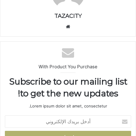
TAZACITY
موق
ع
الوي
ب
With Product You Purchase
Subscribe to our mailing list
to get the new updates!
Lorem ipsum dolor sit amet, consectetur.
أ
د
خ