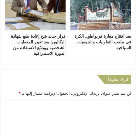
ي
ج
و
ه
ا
و
ف
ن
ق
ن
بعد افتتاح مغارة فريواطو… الكرة
قرار جديد يتيح إعادة طبع شهادة
و
ظ
في ملعب التعاونيات والجمعيات
البكالوريا بعد تغيير المعطيات
ن
ر
السياحية
الشخصية ويوسّع الاستفادة من
ع
ا
الدورة الاستدراكية
ل
ئ
ى
ه
ا
م
ل
م
اترك تعليقاً
م
ن
ق
م
لن يتم نشر عنوان بريدك الإلكتروني.
الحقول الإلزامية مشار إليها بـ
*
ت
و
ر
ل
ا
ح
و
ا
ل
د
ل
ي
ت
ح
ة
ع
ك
و