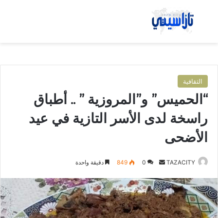
بحث عن
الق
الثقافية
“الحميس” و”المروزية ” .. أطباق
راسخة لدى الأسر التازية في عيد
الأضحى
TAZACITY
أ
0
849
دقيقة واحدة
ر
س
ل
ب