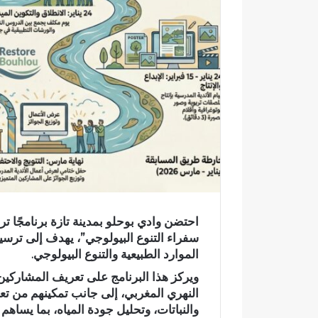
ك
ت
ر
و
ن
ي
ا
احتضن وادي بوحلو بمدينة تازة برنامجًا تربوي
سفراء التنوع البيولوجي”، يهدف إلى ترسيخ
الموارد الطبيعية والتنوع البيولوجي.
ويركز هذا البرنامج على تعريف المشاركين 
النهري المغربي، إلى جانب تمكينهم من ت
ر
ع
والنباتات، وتحليل جودة المياه، بما يساهم ف
س
ب