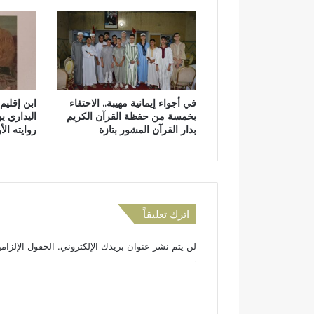
م
ا
ن
–
ب
ش
ي
في أجواء إيمانية مهيبة.. الاحتفاء
ابن إقليم
ي
بخمسة من حفظة القرآن الكريم
اليداري ي
ن
بدار القرآن المشور بتازة
روايته ا
ي
ع
ل
ن
ا
ق
اترك تعليقاً
ت
ر
لن يتم نشر عنوان بريدك الإلكتروني.
الحقول الإلزامي
ا
ب
ا
ف
ل
ص
ل
ت