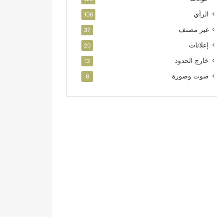
الرأي
106
غير مصنف
37
إعلانات
20
خارج الحدود
12
صوت وصورة
8