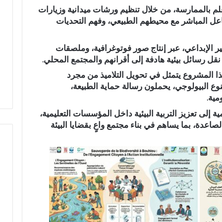
علم بالممارسة، من خلال تنظيم ورشات ميدانية وزيارات
م
تفاعل المباشر مع محيطهم الطبيعي، وفهم التحديات
ر
ك
ز
ر الإبداعي، عبر إنتاج صور فوتوغرافية، وملصقات
ا
شاوي.. مسيرة نصف
المركز الجهوي للاستثمار بفاس-
نقل رسائل بيئية هادفة إلى أقرانهم والمجتمع المحلي.
ل
الإدارة الترابية تتوج
مكناس ينظم أسبوعاً خاصاً بمغاربة
ج
 المشروع يتمثل في تحويل التلاميذ من مجرد
حقاق الوطني
العالم لتعزيز فرص الاستثمار
ه
وع البيولوجي، يحملون رسالة حماية الطبيعة،
و
مية.
ي
ة إلى تعزيز التربية البيئية داخل المؤسسات التعليمية،
ل
لصاعدة، بما يساهم في بناء مجتمع واعٍ بقضايا البيئة
ل
ا
س
ت
ث
م
ا
ر
ب
ف