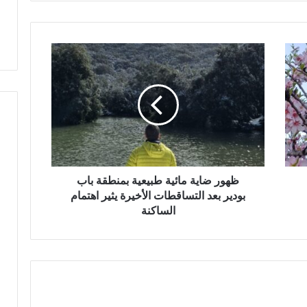
ص
ا
ل
ظ
ا
ه
س
و
ت
ر
ث
ض
م
ا
ا
ي
ر
ة
م
ا
ظهور ضاية مائية طبيعية بمنطقة باب
ئ
بودير بعد التساقطات الأخيرة يثير اهتمام
ي
الساكنة
ة
ط
ب
ي
ع
ي