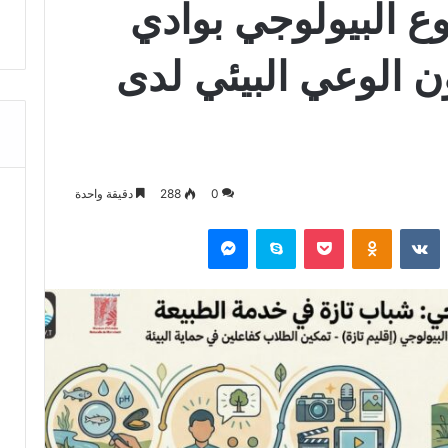
ع البيولوجي بوادي
ن الوعي البيئي لدى
0
288
دقيقة واحدة
‏Reddit
‏VKontakte
Odnoklassniki
‫Pocket
سكايب
ماسنجر