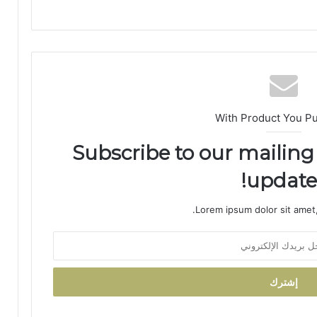
اً
ب
م
غ
ا
ر
ب
ة
With Product You P
ا
ل
Subscribe to our mailing 
ع
ا
updates
ل
م
Lorem ipsum dolor sit amet,
ل
ت
ع
ز
ي
ز
ف
ر