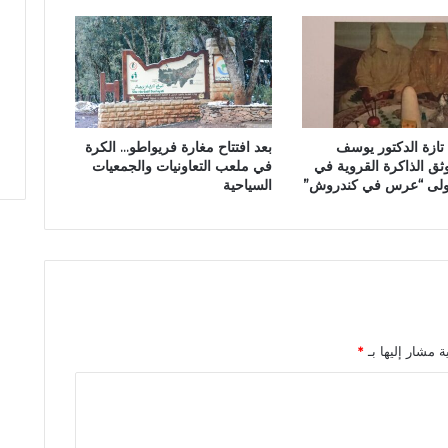
ة
ب
م
ن
ط
ق
ة
 تازة الدكتور يوسف
بعد افتتاح مغارة فريواطو… الكرة
ب
وثق الذاكرة القروية في
في ملعب التعاونيات والجمعيات
ا
لأولى “عرس في كندروش”
السياحية
ب
ب
و
د
ي
ر
ب
ع
ة مشار إليها بـ
*
د
ا
ل
ت
س