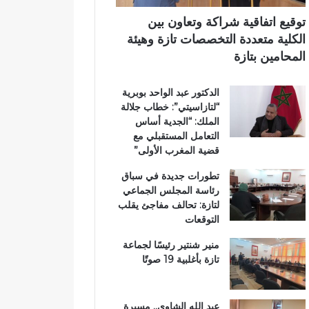
ت
آ
ي
ا
ن
توقيع اتفاقية شراكة وتعاون بين
ز
ا
الكلية متعددة التخصصات تازة وهيئة
ة
ل
المحامين بتازة
.
ك
.
ر
الدكتور عبد الواحد بوبرية
و
ي
“لتازاسيتي”: خطاب جلالة
م
م
الملك: “الجدية أساس
ط
ب
التعامل المستقبلي مع
ا
د
قضية المغرب الأولى”
ل
ا
ب
ر
تطورات جديدة في سباق
ب
ا
رئاسة المجلس الجماعي
ت
ل
لتازة: تحالف مفاجئ يقلب
ع
ق
التوقعات
ز
ر
ي
آ
منير شنتير رئيسًا لجماعة
ز
ن
تازة بأغلبية 19 صوتًا
ا
ا
ل
ل
أ
م
عبد الله الشاوي.. مسيرة
م
ش