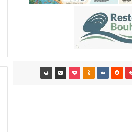
ا
س
-
م
ك
ن
ا
س
ي
ن
ظ
بينتيريست
‏Reddit
‏VKontakte
Odnoklassniki
‫Pocket
مشاركة عبر البريد
طباعة
م
أ
س
ب
و
ع
اً
خ
ا
ص