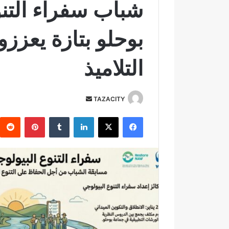
شباب سفراء التنو
بوحلو بتازة يعززو
التلاميذ
TAZACITY
أ
ر
فيسبوك
‫X
لينكدإن
‏Tumblr
بينتيريست
س
ل
ب
ر
ي
د
ا
إ
ل