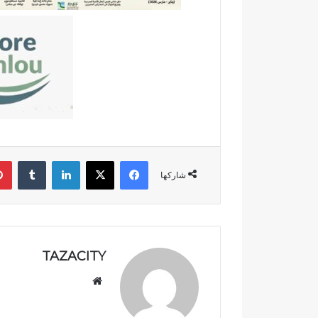
ق
ق
ا
ر
ل
ن
ا
ف
ن
ي
ت
خ
خ
د
ا
م
ب
ة
ا
ا
ت
ل
فيسبوك
‫X
لينكدإن
‏Tumblr
ا
إ
شاركها
ل
د
ت
ا
ش
ر
ر
ة
ي
ا
TAZACITY
ع
ل
ي
ت
موق
ة
ر
ع
ب
ا
الوي