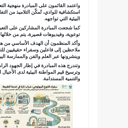
واعتمد القائمون على المبادرة منهجية الت
م
د
استكشافية للوادي، تُمكّن التلاميذ من ال
ي
ا
اً
ل
البيئية التي تواجهه.
.
ل
كما شجعت المبادرة المشاركين على التعبي
.
ه
رسمياً.. عمر البالي يدخل سباق
عبد الله ال
توعوية، وفيديوهات قصيرة، يتم من خلالها 
ع
ا
الانتخابات التشريعية بدائرة تازة
قرن في خدمة 
م
ل
وأكد المنظمون أن الهدف الأساسي من هذا
مرشحاً لحزب النهضة
بوسام الاست
ر
ش
ملاحظين إلى فاعلين وسفراء حقيقيين للتن
ا
ا
وينشرونها عبر العلم والفن والممارسة اليو
ل
و
وتندرج هذه المبادرة في إطار الجهود الرامي
ب
ي
وترسيخ قيم المواطنة البيئية لدى الأجيال ا
ا
.
والتنمية المستدامة.
ل
.
ي
م
ي
س
د
ي
خ
ر
ل
ة
س
ن
ب
ص
ا
ف