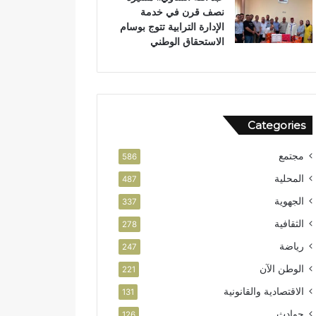
نصف قرن في خدمة
ن
و
الإدارة الترابية تتوج بوسام
ر
الاستحقاق الوطني
ب
ت
ا
ز
ة
Categories
مجتمع
586
المحلية
487
الجهوية
337
الثقافية
278
رياضة
247
الوطن الآن
221
الاقتصادية والقانونية
131
حوادث
126