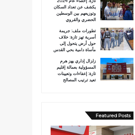
تازة: إحصاء عام 2024
يكشف عن تعداد السكان
وتوزيعهم بين الوسطين
الحضري والقروي
تطورات ملف: جريمة
أسرية تهز تازة: خلاف
حول أرض يتحول إلى
مأساة دامية بحي القدس
زلزال إداري يهز هرم
المسؤولية بعمالة إقليم
تازة: إعفاءات وتعيينات
تعيد ترتيب المصالح
Featured Posts
و
ف
ف
ي