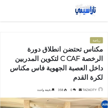
بحث عن
الق
رياضة
مكناس تحتضن انطلاق دورة
الرخصة C CAF لتكوين المدربين
داخل العصبة الجهوية فاس مكناس
لكرة القدم
TAZACITY
أ
0
358
دقيقة واحدة
ر
س
ل