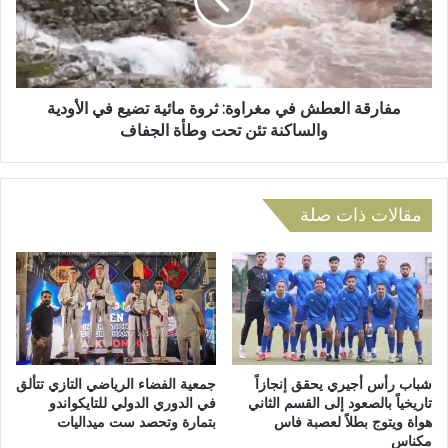
ق
ا
ة
ل
ا
ي
ل
.
ع
.
ط
مفارقة العطش في مغراوة: ثروة مائية تضيع في الأودية
ا
ش
والساكنة تئن تحت وطأة الجفاف
ل
ف
ع
ي
ز
م
ل
غ
مقالات ذات صلة
ة
ر
ت
ا
ف
و
ر
ة
ض
:
ح
ث
ص
ر
ا
و
شباب رأس أجيري يحقق إنجازاً
جمعية الفضاء الرياضي التازي تتألق
ر
ة
تاريخياً بالصعود إلى القسم الثاني
في الدوري الدولي للتايكواندو
ه
هواة ويتوج بطلاً لعصبة فاس
بتمارة وتحصد ست ميداليات
م
مكناس
ا
ا