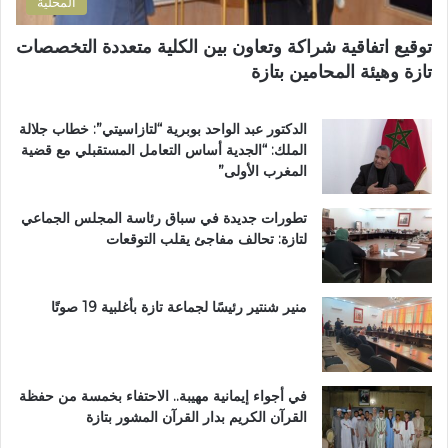
المحلية
ث
ق
و
ر
توقيع اتفاقية شراكة وتعاون بين الكلية متعددة التخصصات
ي
آ
تازة وهيئة المحامين بتازة
ب
ن
د
ا
د
ل
الدكتور عبد الواحد بوبرية “لتازاسيتي”: خطاب جلالة
ح
ك
الملك: “الجدية أساس التعامل المستقبلي مع قضية
ل
ر
المغرب الأولى”
م
ي
م
م
تطورات جديدة في سباق رئاسة المجلس الجماعي
ت
ب
لتازة: تحالف مفاجئ يقلب التوقعات
ن
د
ز
ا
ه
ر
ب
ا
منير شنتير رئيسًا لجماعة تازة بأغلبية 19 صوتًا
ي
ل
ئ
ق
ي
ر
آ
في أجواء إيمانية مهيبة.. الاحتفاء بخمسة من حفظة
ن
القرآن الكريم بدار القرآن المشور بتازة
ا