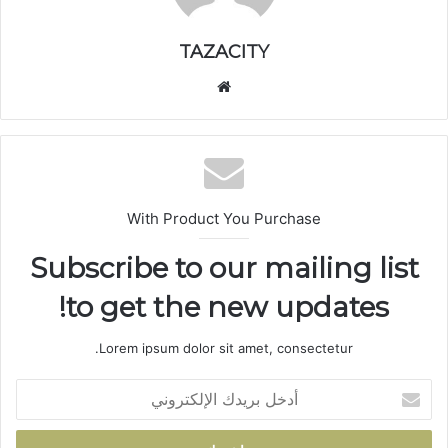
TAZACITY
موق
ع
الوي
ب
With Product You Purchase
Subscribe to our mailing list
to get the new updates!
Lorem ipsum dolor sit amet, consectetur.
أ
د
خ