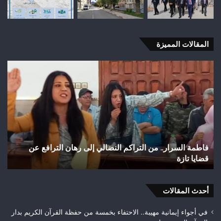
المقالات المميزة
فاطمة
واد
السرار..
اجع
من
بتا
التراكم
شري
النضالي
مائ
إلى
يتح
رهان
إلى
الترافع
بؤر
فاطمة السرار.. من التراكم النضالي إلى رهان الترافع عن
و
عن
للت
قضايا تازة
ح
قضايا
ويب
تازة
حلم
متن
أحدث المقالات
بيئ
في أجواء إيمانية مهيبة.. الاحتفاء بخمسة من حفظة القرآن الكريم بدار