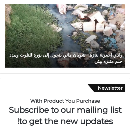
و
ف
ا
ي
د
أ
ي
ج
ا
و
ج
ا
ع
ء
و
إ
وادي اجعونة بتازة… شريان مائي يتحول إلى بؤرة للتلوث ويبدد
ف
ن
ي
حلم متنزه بيئي
ا
ة
م
ب
ا
ت
ن
ا
ي
ز
ة
Newsletter
ة
م
…
ه
With Product You Purchase
ش
ي
Subscribe to our mailing list
ر
ب
ي
ة
to get the new updates!
ا
.
ن
.