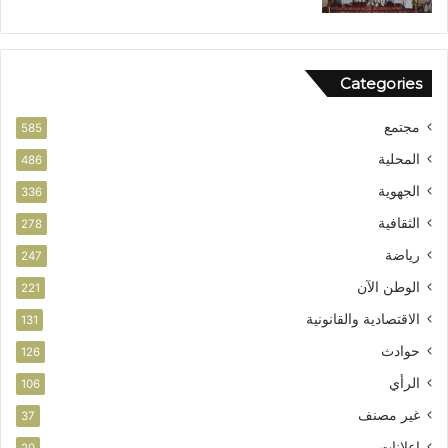
ل
م
ش
و
Categories
ر
ب
مجتمع
ت
585
ا
المحلية
486
ز
الجهوية
ة
336
الثقافية
278
رياضة
247
الوطن الآن
221
الاقتصادية والقانونية
131
حوادث
126
الرأي
106
غير مصنف
37
إعلانات
20