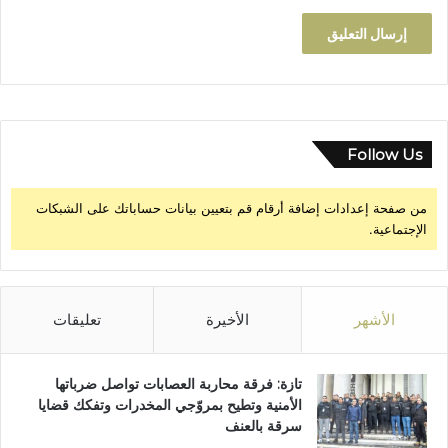
أ
و
م
ج
ل
س
ا
Follow Us
ل
ج
من صفحة إعدادات إضافة أرقام قم بتعيين بيانات حساباتك على الشبكات
م
الإجتماعية.
ا
ع
ة
الأشهر
الأخيرة
تعليقات
تازة: فرقة محاربة العصابات تواصل ضرباتها
الأمنية وتطيح بمروّجي المخدرات وتفكك قضايا
سرقة بالعنف