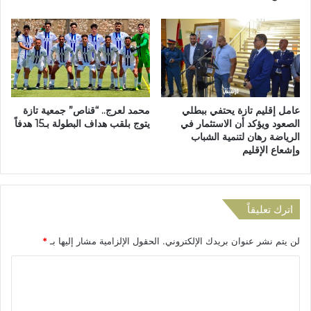
ع
ئ
ل
ي
ى
ة
س
ت
ك
ض
ا
ي
ن
ع
عامل إقليم تازة يحتفي ببطلي
محمد لعرج.. “قناص” جمعية تازة
"
ف
الصعود ويؤكد أن الاستثمار في
يتوج بلقب هداف البطولة بـ15 هدفاً
ب
ي
الرياضة رهان لتنمية الشباب
ن
ا
وإشعاع الإقليم
ي
ل
س
أ
ر
و
ا
د
اترك تعليقاً
ج
ي
"
ة
لن يتم نشر عنوان بريدك الإلكتروني.
الحقول الإلزامية مشار إليها بـ
*
ب
و
ج
ا
ا
م
ل
ا
ل
س
ع
ا
ت