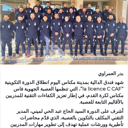
ب
ر
ي
د
ا
إ
ل
ك
ت
ر
بدر العمراوي
و
ن
شهد فندق الدالية بمدينة مكناس اليوم انطلاق الدورة التكوينية
ي
“la licence C CAF”، التي تنظمها العصبة الجهوية فاس
مكناس لكرة القدم، في إطار تعزيز الكفاءات التقنية للمدربين
ا
بالأقاليم التابعة للعصبة.
أشرف على الدورة السيد الحاج عبد الحي لميني، المدير
التقني المكلف بالتكوين بالعصبة، الذي قدّم محاضرات
تأطيرية وورشات عملية تهدف إلى تطوير مهارات المدربين