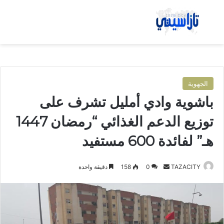
بحث عن
الق
الجهوية
باشوية وادي أمليل تشرف على
توزيع الدعم الغذائي “رمضان 1447
هـ” لفائدة 600 مستفيد
TAZACITY
أ
0
158
دقيقة واحدة
ر
س
ل
ب