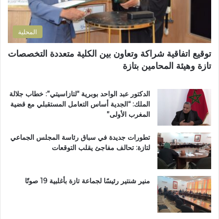
و
ت
ن
ن
ل
ه
ي
و
ي
المحلية
ث
ا
و
ر
توقيع اتفاقية شراكة وتعاون بين الكلية متعددة التخصصات
ي
ع
تازة وهيئة المحامين بتازة
ب
م
د
ا
د
ر
الدكتور عبد الواحد بوبرية “لتازاسيتي”: خطاب جلالة
ح
ت
الملك: “الجدية أساس التعامل المستقبلي مع قضية
ل
ي
المغرب الأولى”
م
ن
م
ب
تطورات جديدة في سباق رئاسة المجلس الجماعي
ت
ف
لتازة: تحالف مفاجئ يقلب التوقعات
ن
ا
ز
س
ه
ب
منير شنتير رئيسًا لجماعة تازة بأغلبية 19 صوتًا
ي
ئ
ي