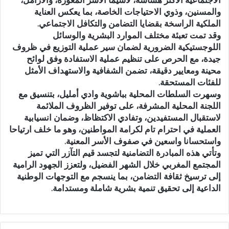
والمسنين، وذوي الاحتياجات الخاصة، بما يعكس العناية
الملكية الراسخة بقضايا التضامن والتكافل الاجتماعي.
وقد تمت تعبئة مختلف الموارد البشرية والوسائل
اللوجستيكية الضرورية لضمان سير عملية التوزيع في ظروف
جيدة، مع الحرص على تنظيم عملية الاستفادة وفق لوائح
محينة ومعايير دقيقة، تضمن الشفافية والاستهداف الأمثل
للفئات المستحقة.
وسهرت السلطات المحلية بباشوية وادي أمليل، بتنسيق مع
اللجنة المحلية المشرفة، على توفير الظروف الملائمة
لاستقبال المستفيدين، وتفادي الاكتظاظ، وضمان انسيابية
العملية في احترام تام لكرامة المواطنين، وهو ما خلف ارتياحا
واستحسانا واسعين في صفوف الأسر المعنية.
وتأتي هذه المبادرة التضامنية لتجسد قيم التآزر التي تميز
المجتمع المغربي خلال الشهر الفضيل، ولتعزز الجهود الرامية
إلى ترسيخ ثقافة التضامن، بما ينسجم مع التوجهات الوطنية
الداعية إلى تحقيق تنمية بشرية شاملة ومستدامة.