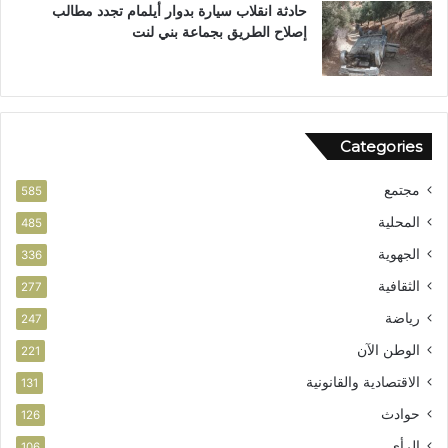
حادثة انقلاب سيارة بدوار أيلمام تجدد مطالب
إصلاح الطريق بجماعة بني لنت
Categories
مجتمع
585
المحلية
485
الجهوية
336
الثقافية
277
رياضة
247
الوطن الآن
221
الاقتصادية والقانونية
131
حوادث
126
الرأي
106