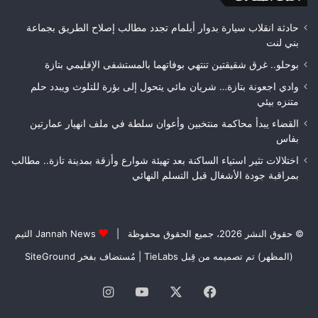
لعصبة
الغ
فاس
حادثة انقلاب سيارة بدوار أيلمام تجدد مطالب إصلاح الطريق بجماعة
مكناس
بني لنت
بوحلو.. غرق شقيقتين تنتهي بوفاتهما بالمستشفى الإقليمي بتازة
وادي اجعونة بتازة… شريان مائي يتحول إلى بؤرة للتلوث ويبدد حلم
متنزه بيئي
القضاء يبدأ محاكمة منتخبين وأعوان سلطة في ملف انهيار عمارتين
بفاس
اختلالات تثير استياء الساكنة بعد تهيئة شوارع وأزقة بمدينة تازة.. مطالب
بمراقبة جودة الأشغال قبل التسلم النهائي
© حقوق النشر 2026، جميع الحقوق محفوظة |
Jannah News الثيم
(المظهر) تم تصميمه من قِبل TieLabs
| مُستضاف بفخر
SiteGround
فيسبوك
‫X
‫YouTube
انستقرام