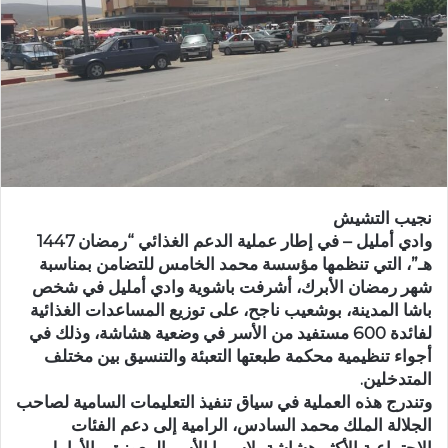
ر
ي
د
ا
إ
ل
ك
ت
ر
نجيب التشيش
و
وادي أمليل – في إطار عملية الدعم الغذائي “رمضان 1447
ن
هـ”، التي تنظمها مؤسسة محمد الخامس للتضامن بمناسبة
ي
شهر رمضان الأبرك، أشرفت باشوية وادي أمليل في شخص
ا
باشا المدينة، بوشعيب ناجح، على توزيع المساعدات الغذائية
لفائدة 600 مستفيد من الأسر في وضعية هشاشة، وذلك في
أجواء تنظيمية محكمة طبعتها التعبئة والتنسيق بين مختلف
المتدخلين.
وتندرج هذه العملية في سياق تنفيذ التعليمات السامية لصاحب
الجلالة الملك محمد السادس، الرامية إلى دعم الفئات
الاجتماعية الأكثر هشاشة، لاسيما الأسر المعوزة، والأرامل،