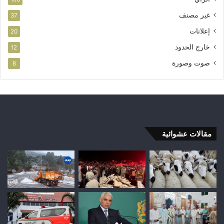
غير مصنف
37
إعلانات
20
خارج الحدود
12
صوت وصورة
8
مقالات عشوائية