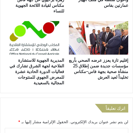
عمارتين بفاس
مكناس لقيادة اللائحة الجهوية
ض
أ
للنساء
ا
ع
ن
م
1
د
4
ة
4
ك
7
ه
ر
ب
إقليم تازة يعزز عرضه الصحي بأربع
المديرية الجهوية للاستشارة
ا
مؤسسات جديدة ضمن إطلاق 25
الفلاحية لجهة الشرق تشارك في
ئ
منشأة صحية بجهة فاس–مكناس
فعاليات الدورة الحادية عشرة
ي
تخليداً لعيد العرش
للمعرض الجهوي للمنتوجات
ة
المجالية بالسعيدية
س
ا
ق
ط
اترك تعليقاً
ة
م
لن يتم نشر عنوان بريدك الإلكتروني.
الحقول الإلزامية مشار إليها بـ
*
ن
ذ
ا