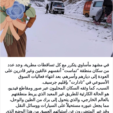
ب
ر
ي
د
ا
إ
ل
ك
ت
ر
في مشهد مأساوي يتكرر مع كل تساقطات مطرية، وجد عدد
و
من سكان منطقة “تماست” أنفسهم عالقين وغير قادرين على
ن
العودة إلى ديارهم وأسرهم، بعد انتهاء فعاليات السوق
ي
الأسبوعي في “تادارت” بإقليم جرسيف.
ا
السبب، كما وثقه السكان المحليون عبر صور ومقاطع فيديو،
هو الحالة الكارثية للطريق غير المعبد الذي يربط منطقتهم
بالعالم الخارجي، والذي يتحول إلى برك من الطين والوحل،
مما يجعل عبوره مستحيلاً على السيارات ووسائل النقل.
وقد عبر المتضررون عن استيائهم العميق من هذا الوضع الذي