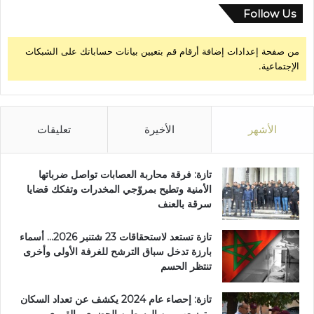
Follow Us
من صفحة إعدادات إضافة أرقام قم بتعيين بيانات حساباتك على الشبكات
الإجتماعية.
الأشهر
الأخيرة
تعليقات
تازة: فرقة محاربة العصابات تواصل ضرباتها
الأمنية وتطيح بمروّجي المخدرات وتفكك قضايا
سرقة بالعنف
تازة تستعد لاستحقاقات 23 شتنبر 2026… أسماء
بارزة تدخل سباق الترشح للغرفة الأولى وأخرى
تنتظر الحسم
تازة: إحصاء عام 2024 يكشف عن تعداد السكان
وتوزيعهم بين الوسطين الحضري والقروي