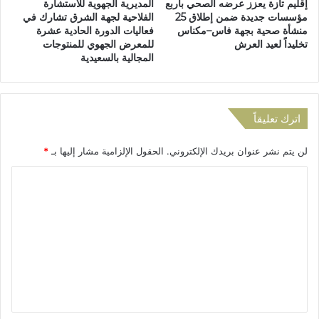
إقليم تازة يعزز عرضه الصحي بأربع
المديرية الجهوية للاستشارة
ل
و
مؤسسات جديدة ضمن إطلاق 25
الفلاحية لجهة الشرق تشارك في
ع
ن
منشأة صحية بجهة فاس–مكناس
فعاليات الدورة الحادية عشرة
ز
م
تخليداً لعيد العرش
للمعرض الجهوي للمنتوجات
ل
ج
المجالية بالسعيدية
ة
ز
و
ر
إ
ت
ن
ه
اترك تعليقاً
ه
م
ا
و
لن يتم نشر عنوان بريدك الإلكتروني.
الحقول الإلزامية مشار إليها بـ
*
ء
ي
ا
ج
ا
ل
ت
ل
ت
ث
ه
و
ت
م
ن
ع
ي
1
ش
5
ل
ش
ي
ج
ق
ر