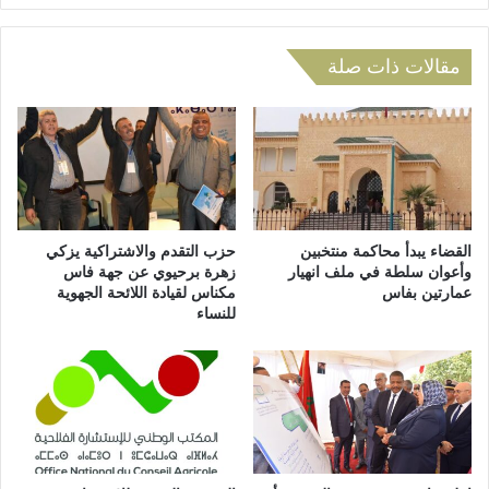
ج
.
و
.
ن
"
مقالات ذات صلة
ل
أ
ل
ع
م
د
ط
ا
ا
ء
ل
ا
ب
ل
ة
ط
القضاء يبدأ محاكمة منتخبين
حزب التقدم والاشتراكية يزكي
ب
ب
وأعوان سلطة في ملف انهيار
زهرة برحيوي عن جهة فاس
ق
عمارتين بفاس
مكناس لقيادة اللائحة الجهوية
ي
للنساء
ن
ع
ط
ة
ر
"
ة
ي
ل
و
ف
ا
ك
ص
ا
ل