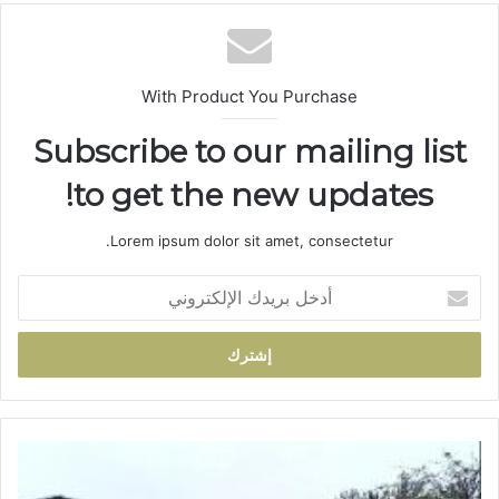
الوي
ب
With Product You Purchase
Subscribe to our mailing list
to get the new updates!
Lorem ipsum dolor sit amet, consectetur.
أ
د
خ
ل
ب
ر
ي
د
س
ك
ك
ا