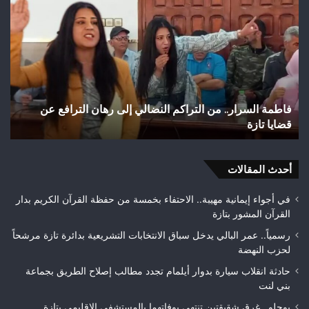
اجعونة
تثير
بتازة…
است
شريان
الس
مائي
بعد
يتحول
تهي
إلى
شوا
بؤرة
وأز
وادي اجعونة بتازة… شريان مائي يتحول إلى بؤرة للتلوث ويبدد
ا
للتلوث
بمد
حلم متنزه بيئي
ت
ويبدد
تازة
حلم
مط
متنزه
بمر
بيئي
أحدث المقالات
جود
الأ
قبل
في أجواء إيمانية مهيبة.. الاحتفاء بخمسة من حفظة القرآن الكريم بدار
الت
القرآن المشور بتازة
الن
رسمياً.. عمر البالي يدخل سباق الانتخابات التشريعية بدائرة تازة مرشحاً
لحزب النهضة
حادثة انقلاب سيارة بدوار أيلمام تجدد مطالب إصلاح الطريق بجماعة
بني لنت
بوحلو.. غرق شقيقتين تنتهي بوفاتهما بالمستشفى الإقليمي بتازة