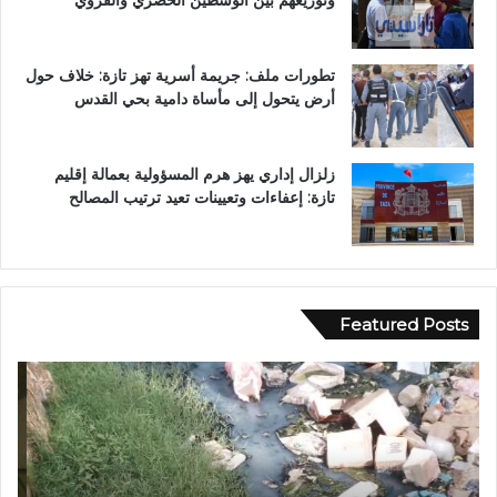
تطورات ملف: جريمة أسرية تهز تازة: خلاف حول
أرض يتحول إلى مأساة دامية بحي القدس
زلزال إداري يهز هرم المسؤولية بعمالة إقليم
تازة: إعفاءات وتعيينات تعيد ترتيب المصالح
Featured Posts
ف
ر
ي
س
أ
م
ج
ي
و
اً
ا
.