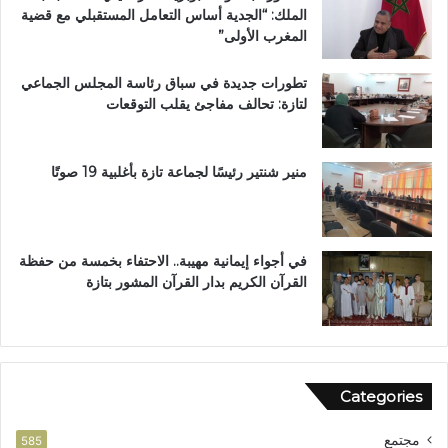
الملك: “الجدية أساس التعامل المستقبلي مع قضية
ر
ت
المغرب الأولى”
ي
ا
م
ز
تطورات جديدة في سباق رئاسة المجلس الجماعي
ب
ة
لتازة: تحالف مفاجئ يقلب التوقعات
د
م
ا
ر
ر
ش
ا
ح
منير شنتير رئيسًا لجماعة تازة بأغلبية 19 صوتًا
ل
اً
ق
ل
ر
ح
آ
ز
في أجواء إيمانية مهيبة.. الاحتفاء بخمسة من حفظة
ن
ب
القرآن الكريم بدار القرآن المشور بتازة
ا
ا
ل
ل
م
ن
ش
ه
و
ض
Categories
ر
ة
ب
مجتمع
ت
585