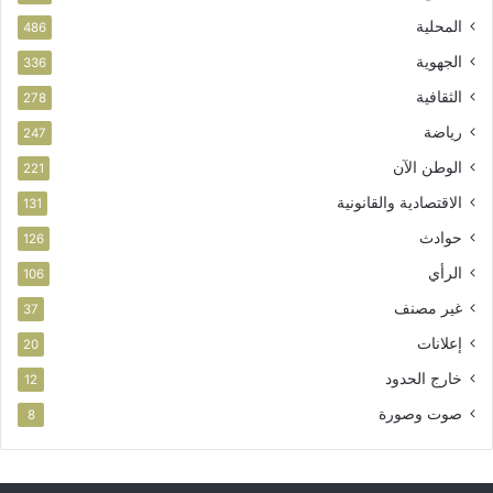
ا
المحلية
486
ز
الجهوية
ة
336
الثقافية
278
رياضة
247
الوطن الآن
221
الاقتصادية والقانونية
131
حوادث
126
الرأي
106
غير مصنف
37
إعلانات
20
خارج الحدود
12
صوت وصورة
8