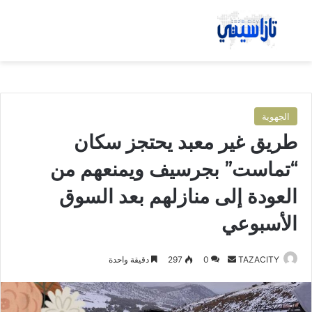
بحث عن
الق
الجهوية
طريق غير معبد يحتجز سكان
“تماست” بجرسيف ويمنعهم من
العودة إلى منازلهم بعد السوق
الأسبوعي
TAZACITY
أ
0
297
دقيقة واحدة
ر
س
ل