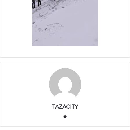
TAZACITY
موق
ع