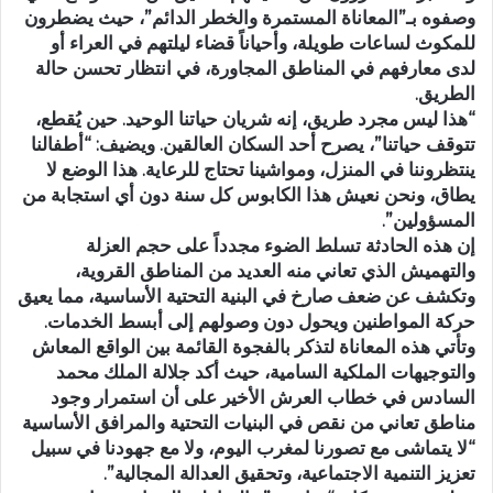
وصفوه بـ”المعاناة المستمرة والخطر الدائم”، حيث يضطرون
للمكوث لساعات طويلة، وأحياناً قضاء ليلتهم في العراء أو
لدى معارفهم في المناطق المجاورة، في انتظار تحسن حالة
الطريق.
“هذا ليس مجرد طريق، إنه شريان حياتنا الوحيد. حين يُقطع،
تتوقف حياتنا”، يصرح أحد السكان العالقين. ويضيف: “أطفالنا
ينتظروننا في المنزل، ومواشينا تحتاج للرعاية. هذا الوضع لا
يطاق، ونحن نعيش هذا الكابوس كل سنة دون أي استجابة من
المسؤولين”.
إن هذه الحادثة تسلط الضوء مجدداً على حجم العزلة
والتهميش الذي تعاني منه العديد من المناطق القروية،
وتكشف عن ضعف صارخ في البنية التحتية الأساسية، مما يعيق
حركة المواطنين ويحول دون وصولهم إلى أبسط الخدمات.
وتأتي هذه المعاناة لتذكر بالفجوة القائمة بين الواقع المعاش
والتوجيهات الملكية السامية، حيث أكد جلالة الملك محمد
السادس في خطاب العرش الأخير على أن استمرار وجود
مناطق تعاني من نقص في البنيات التحتية والمرافق الأساسية
“لا يتماشى مع تصورنا لمغرب اليوم، ولا مع جهودنا في سبيل
تعزيز التنمية الاجتماعية، وتحقيق العدالة المجالية”.