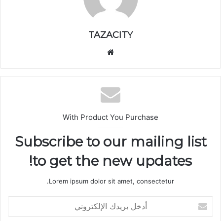
TAZACITY
موق
ع
الوي
ب
With Product You Purchase
Subscribe to our mailing list
to get the new updates!
Lorem ipsum dolor sit amet, consectetur.
أ
د