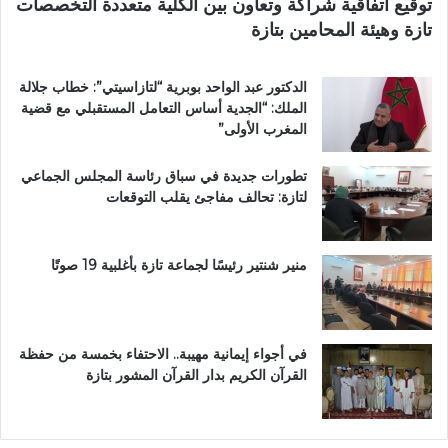
توقيع اتفاقية شراكة وتعاون بين الكلية متعددة التخصصات
ر
ي
تازة وهيئة المحامين بتازة
ي
م
ق
ي
ب
ب
الدكتور عبد الواحد بوبرية “لتازاسيتي”: خطاب جلالة
ج
ت
الملك: “الجدية أساس التعامل المستقبلي مع قضية
م
ا
المغرب الأولى”
ا
ز
ع
ة
تطورات جديدة في سباق رئاسة المجلس الجماعي
ة
لتازة: تحالف مفاجئ يقلب التوقعات
ب
ن
ي
ل
منير شنتير رئيسًا لجماعة تازة بأغلبية 19 صوتًا
ن
ت
في أجواء إيمانية مهيبة.. الاحتفاء بخمسة من حفظة
القرآن الكريم بدار القرآن المشور بتازة