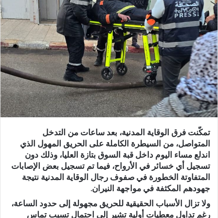
ب
ر
ي
د
ا
إ
ل
ك
ت
ر
و
تمكّنت فرق الوقاية المدنية، بعد ساعات من التدخل
ن
المتواصل، من
السيطرة الكاملة على الحريق المهول
الذي
ي
اندلع مساء اليوم داخل
قبة السوق بتازة العليا
، وذلك دون
ا
تسجيل أي خسائر في الأرواح، فيما تم تسجيل
بعض الإصابات
المتفاوتة الخطورة
في صفوف رجال الوقاية المدنية نتيجة
جهودهم المكثفة في مواجهة النيران.
ولا تزال الأسباب الحقيقية للحريق مجهولة إلى حدود الساعة،
رغم تداول معطيات أولية تشير إلى احتمال تسبب
تماس