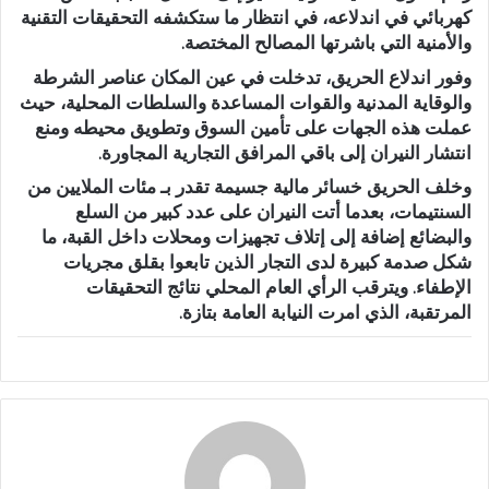
كهربائي
في اندلاعه، في انتظار ما ستكشفه التحقيقات التقنية
والأمنية التي باشرتها المصالح المختصة.
وفور اندلاع الحريق، تدخلت في عين المكان عناصر
الشرطة
و
الوقاية المدنية
و
القوات المساعدة
و
السلطات المحلية
، حيث
عملت هذه الجهات على تأمين السوق وتطويق محيطه ومنع
انتشار النيران إلى باقي المرافق التجارية المجاورة.
وخلف الحريق
خسائر مالية جسيمة
تقدر بـ
مئات الملايين من
السنتيمات
، بعدما أتت النيران على عدد كبير من السلع
والبضائع إضافة إلى إتلاف تجهيزات ومحلات داخل القبة، ما
شكل صدمة كبيرة لدى التجار الذين تابعوا بقلق مجريات
الإطفاء. ويترقب الرأي العام المحلي نتائج التحقيقات
المرتقبة، الذي امرت النيابة العامة بتازة.