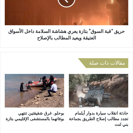
و
ق
ت
ب
ر
ة
ا
ا
ث
ل
حريق “قبة السوق” بتازة يعري هشاشة السلامة داخل الأسواق
ه
س
العتيقة ويعيد المطالب بالإصلاح
ا
و
ا
ق
ل
”
ل
ب
مقالات ذات صلة
ا
ت
م
ا
ا
ز
د
ة
ي
ي
ف
ع
ي
ر
ا
ي
حادثة انقلاب سيارة بدوار أيلمام
بوحلو.. غرق شقيقتين تنتهي
ل
ه
تجدد مطالب إصلاح الطريق بجماعة
بوفاتهما بالمستشفى الإقليمي بتازة
ن
بني لنت
ش
س
ا