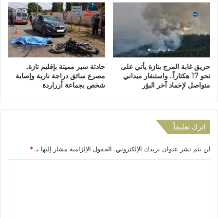
خ
ش
ة
ة
ا
ا
ل
ل
أ
س
و
ل
حريق غابة المرج بتازة يأتي على
حادثة سير مميتة بإقليم تازة..
ل
ا
نحو 17 هكتاراً.. واستنفار ميداني
مصرع سائق دراجة نارية وإصابة
ى
م
متواصل لإخماد آخر البؤر
شخص بجماعة أزراردة
م
ة
ن
د
م
ا
ه
خ
اترك تعليقاً
ر
ل
ج
ا
ا
لن يتم نشر عنوان بريدك الإلكتروني.
الحقول الإلزامية مشار إليها بـ
*
ل
ن
أ
ا
"
س
ا
و
ل
ل
ا
ت
ه
ق
ي
ع
ا