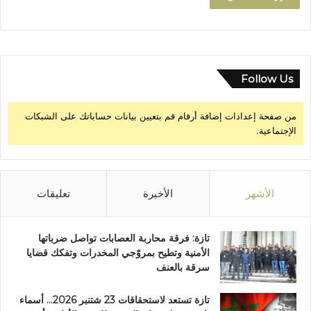
"
ص
ل
ا
ح
Follow Us
من صفحة إعدادات إضافة أرقام قم بتعيين بيانات حساباتك على الشبكات
الإجتماعية.
الأشهر
الأخيرة
تعليقات
تازة: فرقة محاربة العصابات تواصل ضرباتها
الأمنية وتطيح بمروّجي المخدرات وتفكك قضايا
سرقة بالعنف
تازة تستعد لاستحقاقات 23 شتنبر 2026… أسماء