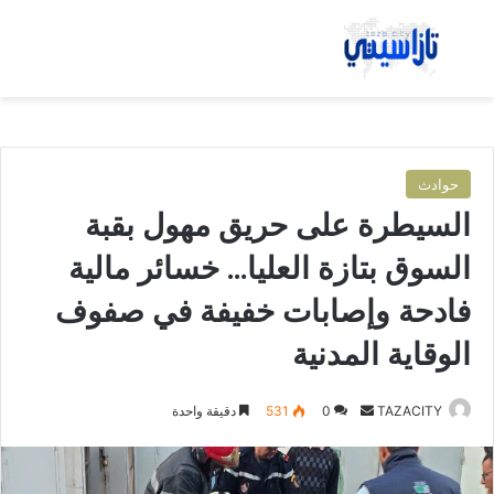
بحث عن
الق
حوادث
السيطرة على حريق مهول بقبة
السوق بتازة العليا… خسائر مالية
فادحة وإصابات خفيفة في صفوف
الوقاية المدنية
TAZACITY
أ
0
531
دقيقة واحدة
ر
س
ل