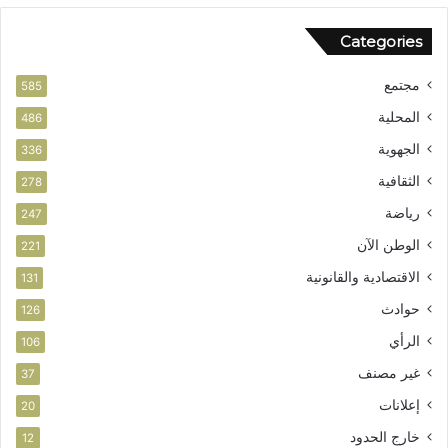
Categories
مجتمع
585
المحلية
486
الجهوية
336
الثقافية
278
رياضة
247
الوطن الآن
221
الاقتصادية والقانونية
131
حوادث
126
الرأي
106
غير مصنف
37
إعلانات
20
خارج الحدود
12