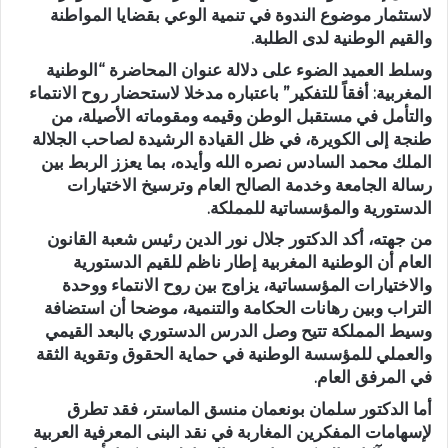
لاستثمار موضوع الندوة في تنمية الوعي بقضايا المواطنة
والقيم الوطنية لدى الطلبة.
وسلط العميد الضوء على دلالة عنوان المحاضرة “الوطنية
المغربية: أفقاً للتفكير” باعتباره مدخلا لاستحضار روح الانتماء
والتأمل في مستقبل الوطن وقيمه ومقوماته الأصيلة، من
طنجة إلى الكويرة، في ظل القيادة الرشيدة لصاحب الجلالة
الملك محمد السادس نصره الله وأيده، بما يعزز الربط بين
رسالة الجامعة وخدمة الصالح العام وترسيخ الاختيارات
الدستورية والمؤسساتية للمملكة.
من جهته، أكد الدكتور جلال نور الدين رئيس شعبة القانون
العام أن الوطنية المغربية إطار ناظم للقيم الدستورية
والاختيارات المؤسساتية، يزاوج بين روح الانتماء ووحدة
التراب وبين رهانات الحكامة والتنمية، موضحا أن استضافة
وسيط المملكة تتيح وصل الدرس الدستوري بالبعد القيمي
والعملي للمؤسسة الوطنية في حماية الحقوق وتقوية الثقة
في المرفق العام.
أما الدكتور سلمان بونعمان منسق الماستر، فقد تطرق
لإسهامات المفكرين المغاربة في نقد البنى المعرفية العربية