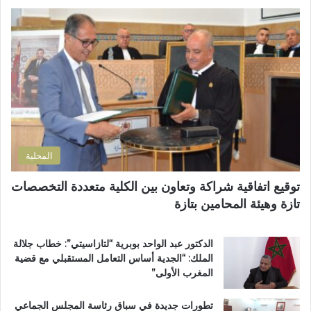
ي
م
ا
ب
س
ل
و
ة
إ
ز
م
ل
م
ن
ك
ل
ح
ت
ا
ف
ر
ن
ظ
و
ض
ة
ن
و
ا
ي
ا
ل
المحلية
ح
ق
ي
ر
توقيع اتفاقية شراكة وتعاون بين الكلية متعددة التخصصات
ت
آ
تازة وهيئة المحامين بتازة
ا
ن
ز
ا
ة
ل
الدكتور عبد الواحد بوبرية “لتازاسيتي”: خطاب جلالة
.
ك
الملك: “الجدية أساس التعامل المستقبلي مع قضية
.
ر
المغرب الأولى”
و
ي
م
م
تطورات جديدة في سباق رئاسة المجلس الجماعي
ط
ب