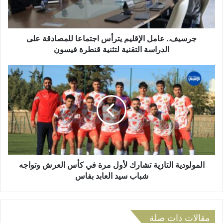
ك
.
ت
ع
ر
ا
و
م
جرسيف.. عامل الإقليم يترأس اجتماعا للمصادقة على
ن
ل
الدراسة التقنية لتثنية قنطرة فيسون
ي
ا
ل
ا
إ
ل
ق
م
ل
و
ي
ل
م
و
ي
د
ت
ي
ر
ة
أ
ا
المولودية التازية تشارك لأول مرة في كأس العرش وتواجه
س
ل
شباب سيد العابد بفاس
ا
ت
ج
ا
ت
ز
م
ي
مقالات ذات صلة