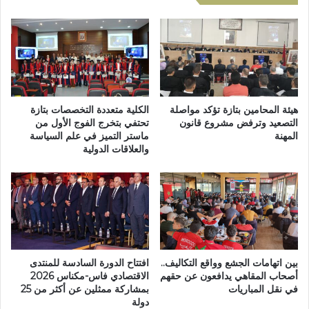
ا
ة
ع
ت
ا
ش
ل
ا
ل
ر
م
ك
ص
ل
ا
أ
هيئة المحامين بتازة تؤكد مواصلة
الكلية متعددة التخصصات بتازة
د
و
التصعيد وترفض مشروع قانون
تحتفي بتخرج الفوج الأول من
ق
المهنة
ماستر التميز في علم السياسة
ل
والعلاقات الدولية
ة
م
ع
ر
ل
ة
ى
ف
ا
ي
ل
ك
د
أ
ر
س
بين اتهامات الجشع وواقع التكاليف..
افتتاح الدورة السادسة للمنتدى
ا
ا
أصحاب المقاهي يدافعون عن حقهم
الاقتصادي فاس-مكناس 2026
س
ل
في نقل المباريات
بمشاركة ممثلين عن أكثر من 25
ة
ع
دولة
ا