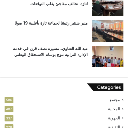
لتازة: تحالف مفاجئ يقلب التوقعات
ا
د
ل
ا
ب
ر
ب
ا
منير شنتير رئيسًا لجماعة تازة بأغلبية 19 صوتًا
ت
ل
ع
ق
ز
ر
ي
آ
عبد الله الشاوي.. مسيرة نصف قرن في خدمة
ز
ن
الإدارة الترابية تتوج بوسام الاستحقاق الوطني
ا
ا
ل
ل
أ
م
م
ش
ن
و
Categories
ر
ب
مجتمع
ت
586
ا
المحلية
487
ز
الجهوية
ة
337
الثقافية
278