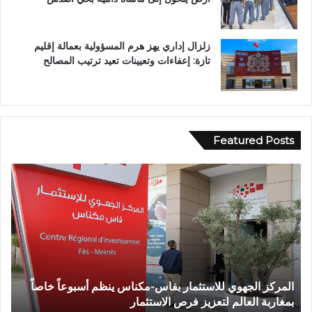
زلزال إداري يهز هرم المسؤولية بعمالة إقليم
تازة: إعفاءات وتعيينات تعيد ترتيب المصالح
Featured Posts
و
ف
ف
ي
ا
أ
ة
ج
ش
و
خ
ا
ص
ء
إ
إ
وفاة شخص إثر طعنة بالسلاح الأبيض بوادي بوزملان ضواحي
ف
ث
ي
تازة.. ومطالب بتعزيز الأمن
ا
ر
م