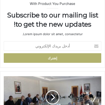
With Product You Purchase
Subscribe to our mailing list
to get the new updates!
Lorem ipsum dolor sit amet, consectetur.
أ
د
خ
ل
ب
ر
ي
د
ج
ك
ر
ا
س
ل
ي
إ
ف
ل
.