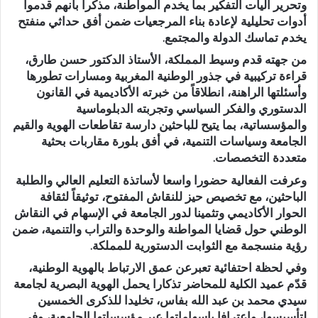
وتحرير آليات التفكير بما يخدم المواطنة، مذكرا بأنهم قدموا
أدوات تحليلية لإعادة بناء المرجعيات ضمن أفق حداثي منفتح
يخدم تماسك الدولة والمجتمع.
من جهته قدم وسيط المملكة، الأستاذ الدكتور حسن طارق،
قراءة تركيبية في جذور الوطنية المغربية ومسارات تطورها
وأسئلتها الراهنة، انطلاقاً من خبرته الأكاديمية في القانون
الدستوري والفكر السياسي وتجربته الدبلوماسية
والمؤسساتية، بما يتيح للباحثين دارسة تقاطعات الهوية والقيم
الجامعة وسياسات التنمية، في أفق بلورة مقاربات بحثية
متعددة التخصصات.
وعرفت الفعالية حضورا واسعا لأساتذة التعليم العالي والطلبة
الباحثين، مع تخصيص حيز للنقاش المفتوح، توثيقاً لثقافة
الحوار الأكاديمي وتثمينا لدور الجامعة في الإسهام في النقاش
الوطني حول قضايا المواطنة والوحدة والتراب والتنمية، ضمن
رؤية منسجمة مع الثوابت الدستورية للمملكة.
وفي لحظة احتفائية تعبرعن عمق الارتباط بالهوية الوطنية،
قدّم عميد الكلية للمحاضر تذكارا يحمل الهوية البصرية لجامعة
سيدي محمد بن عبد الله بفاس، تخليدا للذكرى الخمسين
لتأسيسها، واعترافا بإسهاماتها عبر مؤسساتها الجامعية، وفي