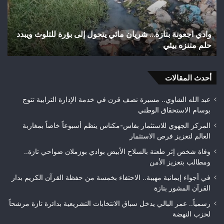
تهيئة
تاري
شوارع
بال
وأزقة
إلى
اختلالات تثير استياء الساكنة بعد تهيئة شوارع وأزقة بمدينة
ش
بمدينة
الق
تازة.. مطالب بمراقبة جودة الأشغال قبل التسلم النهائي
ا
تازة..
الث
مطالب
هوا
بمراقبة
ويت
جودة
أحدث المقالات
بطلا
الأشغال
لعص
قبل
فا
عبد الله الشاوي.. مسيرة نصف قرن في خدمة الإدارة الترابية تتوج
التسلم
مك
بوسام الاستحقاق الوطني
النهائي
المركز الجهوي للاستثمار بفاس-مكناس ينظم أسبوعاً خاصاً بمغاربة
العالم لتعزيز فرص الاستثمار
وفاة شخص إثر طعنة بالسلاح الأبيض بوادي بوزملان ضواحي تازة..
ومطالب بتعزيز الأمن
في أجواء إيمانية مهيبة.. الاحتفاء بخمسة من حفظة القرآن الكريم بدار
القرآن المشور بتازة
رسمياً.. عمر البالي يدخل سباق الانتخابات التشريعية بدائرة تازة مرشحاً
لحزب النهضة