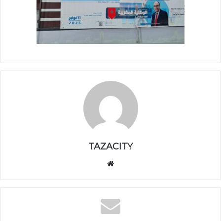
TAZACITY
موق
ع
الوي
ب