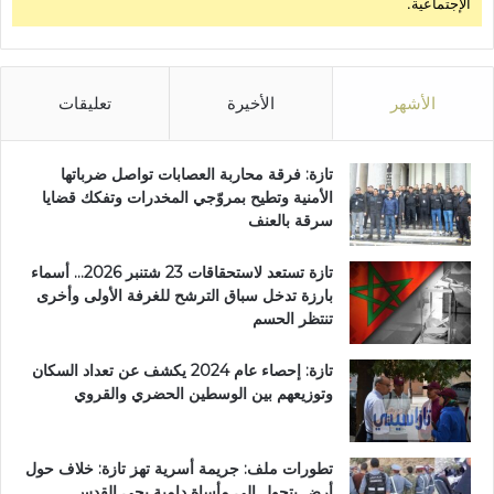
الإجتماعية.
الأشهر
الأخيرة
تعليقات
تازة: فرقة محاربة العصابات تواصل ضرباتها
الأمنية وتطيح بمروّجي المخدرات وتفكك قضايا
سرقة بالعنف
تازة تستعد لاستحقاقات 23 شتنبر 2026… أسماء
بارزة تدخل سباق الترشح للغرفة الأولى وأخرى
تنتظر الحسم
تازة: إحصاء عام 2024 يكشف عن تعداد السكان
وتوزيعهم بين الوسطين الحضري والقروي
تطورات ملف: جريمة أسرية تهز تازة: خلاف حول
أرض يتحول إلى مأساة دامية بحي القدس