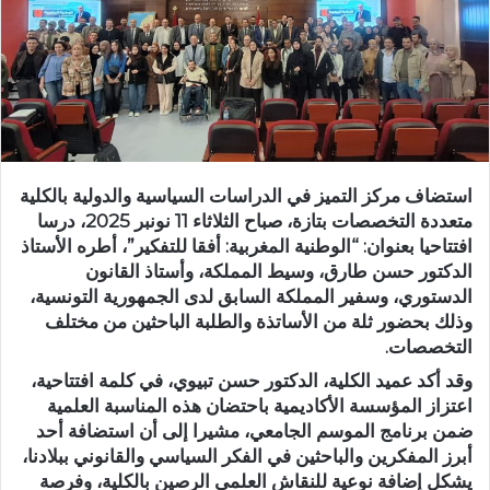
د
ا
إ
ل
ك
ت
ر
استضاف مركز التميز في الدراسات السياسية والدولية بالكلية
و
متعددة التخصصات بتازة، صباح الثلاثاء 11 نونبر 2025، درسا
ن
افتتاحيا بعنوان: “الوطنية المغربية: أفقا للتفكير”، أطره الأستاذ
ي
الدكتور حسن طارق، وسيط المملكة، وأستاذ القانون
ا
الدستوري، وسفير المملكة السابق لدى الجمهورية التونسية،
وذلك بحضور ثلة من الأساتذة والطلبة الباحثين من مختلف
التخصصات.
وقد أكد عميد الكلية، الدكتور حسن تبيوي، في كلمة افتتاحية،
اعتزاز المؤسسة الأكاديمية باحتضان هذه المناسبة العلمية
ضمن برنامج الموسم الجامعي، مشيرا إلى أن استضافة أحد
أبرز المفكرين والباحثين في الفكر السياسي والقانوني ببلادنا،
يشكل إضافة نوعية للنقاش العلمي الرصين بالكلية، وفرصة