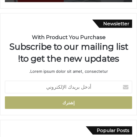
ط
ا
ع
ن
ن
ي
ة
ة
Newsletter
ب
م
ا
ه
With Product You Purchase
ل
ي
Subscribe to our mailing list
س
ب
ل
ة
to get the new updates!
ا
.
ح
.
Lorem ipsum dolor sit amet, consectetur.
ا
ا
ل
ل
أ
أ
ا
د
ب
ح
خ
ي
ت
ل
ض
ف
ب
ب
ا
ر
و
ء
ي
ا
ب
د
Popular Posts
د
خ
ك