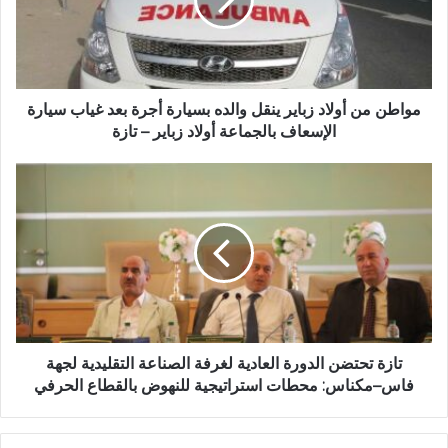
إ
ن
ل
م
ك
ن
ت
أ
ر
و
و
ل
مواطن من أولاد زباير ينقل والده بسيارة أجرة بعد غياب سيارة
ن
ا
الإسعاف بالجماعة أولاد زباير – تازة
ي
د
ز
ت
ب
ا
ا
ز
ي
ة
ر
ت
ي
ح
ن
ت
ق
ض
ل
ن
و
ا
تازة تحتضن الدورة العادية لغرفة الصناعة التقليدية لجهة
ا
ل
فاس–مكناس: محطات استراتيجية للنهوض بالقطاع الحرفي
ل
د
د
و
ه
ر