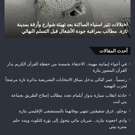
تاريخياً
بإق
بالصعود
تاز
إلى
بعد
شباب رأس أجيري يحقق إنجازاً تاريخياً بالصعود إلى القسم
القسم
احت
الثاني هواة ويتوج بطلاً لعصبة فاس مكناس
ه
الثاني
24
هواة
هكتا
ويتوج
من
بطلاً
أحدث المقالات
الغ
لعصبة
الغ
فاس
في أجواء إيمانية مهيبة.. الاحتفاء بخمسة من حفظة القرآن الكريم بدار
مكناس
القرآن المشور بتازة
رسمياً.. عمر البالي يدخل سباق الانتخابات التشريعية بدائرة تازة مرشحاً
لحزب النهضة
حادثة انقلاب سيارة بدوار أيلمام تجدد مطالب إصلاح الطريق بجماعة
بني لنت
بوحلو.. غرق شقيقتين تنتهي بوفاتهما بالمستشفى الإقليمي بتازة
وادي اجعونة بتازة… شريان مائي يتحول إلى بؤرة للتلوث ويبدد حلم
متنزه بيئي