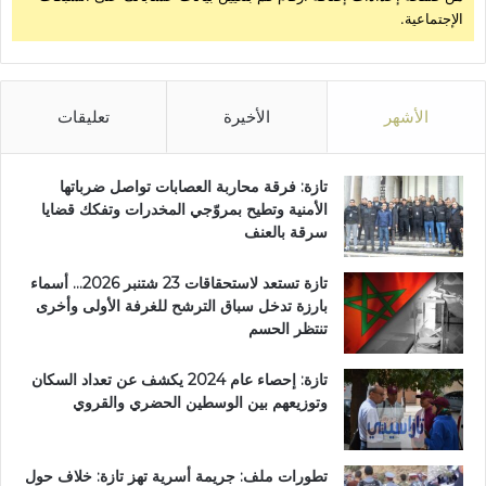
الإجتماعية.
ب
ا
ل
ق
ط
الأشهر
الأخيرة
تعليقات
ا
ع
ا
تازة: فرقة محاربة العصابات تواصل ضرباتها
ل
الأمنية وتطيح بمروّجي المخدرات وتفكك قضايا
ح
سرقة بالعنف
ر
ف
تازة تستعد لاستحقاقات 23 شتنبر 2026… أسماء
ي
بارزة تدخل سباق الترشح للغرفة الأولى وأخرى
تنتظر الحسم
تازة: إحصاء عام 2024 يكشف عن تعداد السكان
وتوزيعهم بين الوسطين الحضري والقروي
تطورات ملف: جريمة أسرية تهز تازة: خلاف حول