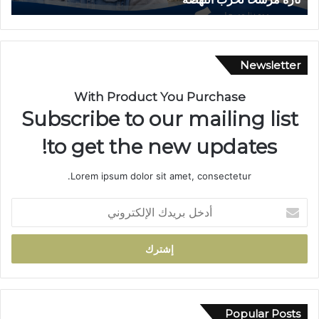
ب
ش
س
ق
ي
ي
ا
ق
Newsletter
ر
ت
ة
ي
With Product You Purchase
ب
ن
Subscribe to our mailing list
د
ت
و
ن
to get the new updates!
ا
ت
ر
ه
Lorem ipsum dolor sit amet, consectetur.
أ
ي
ي
ب
أ
ل
و
د
م
ف
خ
ا
ا
ل
م
ت
ب
ت
ه
ر
ج
م
ي
د
ا
د
Popular Posts
د
ب