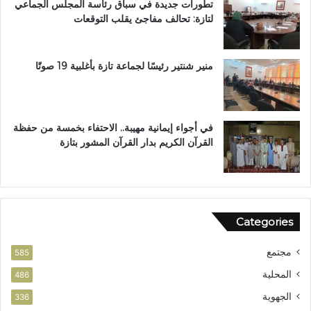
تطورات جديدة في سباق رئاسة المجلس الجماعي
ة
لتازة: تحالف مفاجئ يقلب التوقعات
ب
ن
ي
ل
منير شنتير رئيسًا لجماعة تازة بأغلبية 19 صوتًا
ن
ت
في أجواء إيمانية مهيبة.. الاحتفاء بخمسة من حفظة
القرآن الكريم بدار القرآن المشور بتازة
Categories
مجتمع
585
المحلية
486
الجهوية
336