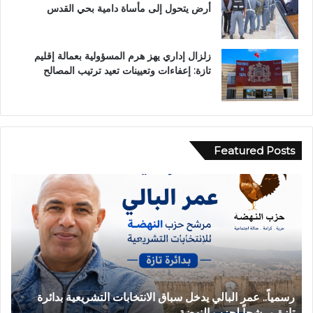
أرض يتحول إلى مأساة دامية بحي القدس
زلزال إداري يهز هرم المسؤولية بعمالة إقليم
تازة: إعفاءات وتعيينات تعيد ترتيب المصالح
Featured Posts
ح
ب
ا
و
د
ح
ث
ل
ة
و
ا
.
ن
.
ق
غ
حادثة انقلاب سيارة بدوار أيلمام تجدد مطالب إصلاح الطريق
ب
ل
ر
بجماعة بني لنت
ب
ا
ق