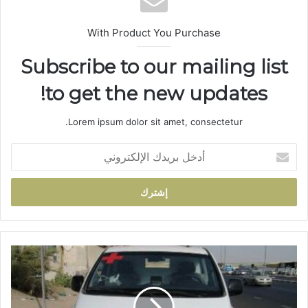
With Product You Purchase
Subscribe to our mailing list
to get the new updates!
Lorem ipsum dolor sit amet, consectetur.
أ
د
خ
ل
ب
ر
ي
د
م
ك
و
ا
ا
ل
ط