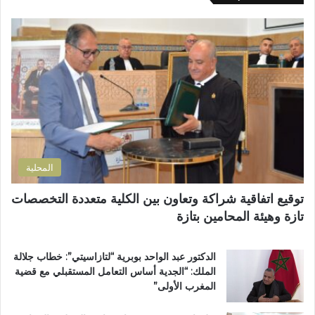
ك
م
ا
ا
ط
ل
ل
ا
م
إ
ل
س
ل
ب
ت
ك
إ
ش
ت
ص
ف
ر
ل
ى
و
ا
ا
ن
ح
ل
ي
ا
إ
المحلية
ل
ق
ط
ل
توقيع اتفاقية شراكة وتعاون بين الكلية متعددة التخصصات
ر
ي
تازة وهيئة المحامين بتازة
ي
م
ق
ي
ب
ب
الدكتور عبد الواحد بوبرية “لتازاسيتي”: خطاب جلالة
ج
ت
الملك: “الجدية أساس التعامل المستقبلي مع قضية
م
ا
المغرب الأولى”
ا
ز
ع
ة