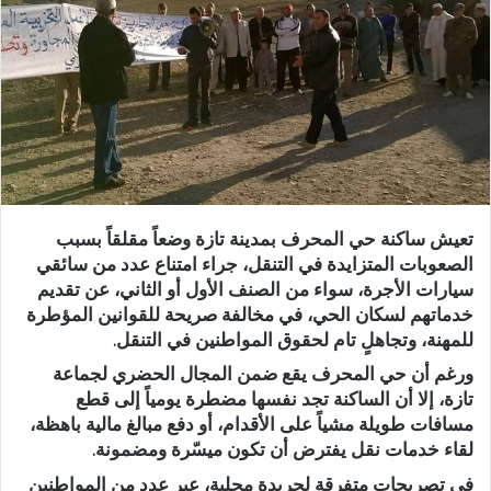
ر
ي
د
ا
إ
ل
ك
ت
ر
تعيش ساكنة حي المحرف بمدينة تازة وضعاً مقلقاً بسبب
و
الصعوبات المتزايدة في التنقل، جراء امتناع عدد من سائقي
ن
سيارات الأجرة، سواء من الصنف الأول أو الثاني، عن تقديم
ي
خدماتهم لسكان الحي، في مخالفة صريحة للقوانين المؤطرة
ا
للمهنة، وتجاهلٍ تام لحقوق المواطنين في التنقل.
ورغم أن حي المحرف يقع ضمن المجال الحضري لجماعة
تازة، إلا أن الساكنة تجد نفسها مضطرة يومياً إلى قطع
مسافات طويلة مشياً على الأقدام، أو دفع مبالغ مالية باهظة،
لقاء خدمات نقل يفترض أن تكون ميسّرة ومضمونة.
في تصريحات متفرقة لجريدة محلية، عبر عدد من المواطنين