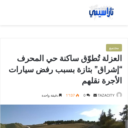
بحث عن
الق
مجتمع
العزلة تُطوّق ساكنة حي المحرف
“إشراق” بتازة بسبب رفض سيارات
الأجرة نقلهم
TAZACITY
أ
0
1٬137
دقيقة واحدة
ر
س
ل
ب