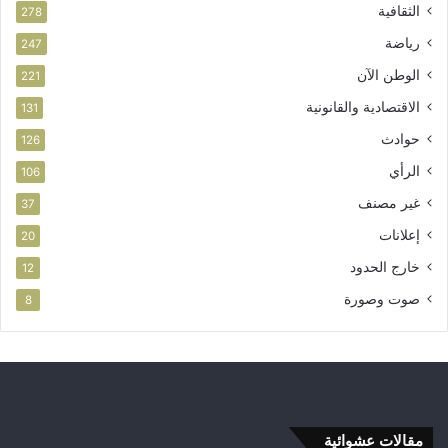
الثقافية
278
رياضة
247
الوطن الآن
221
الاقتصادية والقانونية
131
حوادث
126
الرأي
106
غير مصنف
37
إعلانات
20
خارج الحدود
12
صوت وصورة
8
مقالات عشوائية