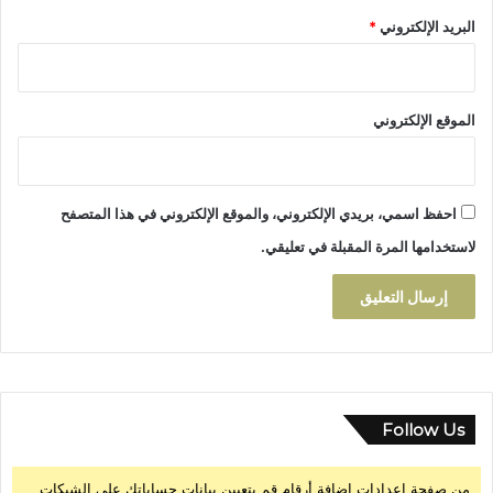
ز
:
البريد الإلكتروني
*
ب
م
ا
ح
ي
ط
ر
ا
–
الموقع الإلكتروني
ت
ت
ا
ا
س
ز
ت
ة
احفظ اسمي، بريدي الإلكتروني، والموقع الإلكتروني في هذا المتصفح
ر
ا
لاستخدامها المرة المقبلة في تعليقي.
ت
ي
ج
ي
ة
ل
ل
ن
Follow Us
ه
و
من صفحة إعدادات إضافة أرقام قم بتعيين بيانات حساباتك على الشبكات
ض