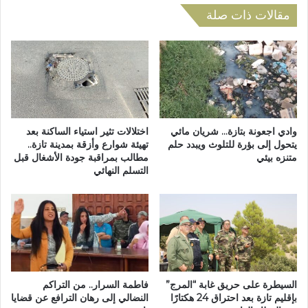
ب
ة
مقالات ذات صلة
س
ا
ي
ل
ا
ع
ر
ا
ة
د
أ
ي
ج
ة
ر
ل
وادي اجعونة بتازة… شريان مائي
اختلالات تثير استياء الساكنة بعد
ة
غ
يتحول إلى بؤرة للتلوث ويبدد حلم
تهيئة شوارع وأزقة بمدينة تازة..
ب
متنزه بيئي
مطالب بمراقبة جودة الأشغال قبل
ر
التسلم النهائي
ع
ف
د
ة
غ
ا
ي
ل
ا
ص
ب
ن
س
ا
ي
ع
السيطرة على حريق غابة “المرج”
فاطمة السرار.. من التراكم
ا
ة
بإقليم تازة بعد احتراق 24 هكتارًا
النضالي إلى رهان الترافع عن قضايا
ر
ا