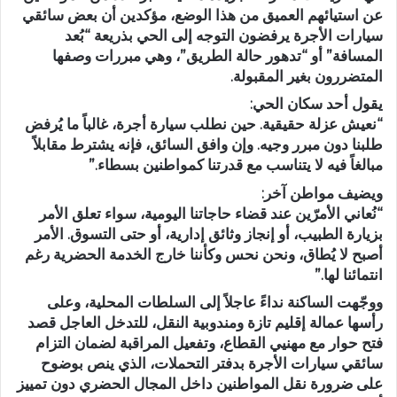
عن استيائهم العميق من هذا الوضع، مؤكدين أن بعض سائقي
سيارات الأجرة يرفضون التوجه إلى الحي بذريعة “بُعد
المسافة” أو “تدهور حالة الطريق”، وهي مبررات وصفها
المتضررون بغير المقبولة.
يقول أحد سكان الحي:
“نعيش عزلة حقيقية. حين نطلب سيارة أجرة، غالباً ما يُرفض
طلبنا دون مبرر وجيه. وإن وافق السائق، فإنه يشترط مقابلاً
مبالغاً فيه لا يتناسب مع قدرتنا كمواطنين بسطاء.”
ويضيف مواطن آخر:
“نُعاني الأمرّين عند قضاء حاجاتنا اليومية، سواء تعلق الأمر
بزيارة الطبيب، أو إنجاز وثائق إدارية، أو حتى التسوق. الأمر
أصبح لا يُطاق، ونحن نحس وكأننا خارج الخدمة الحضرية رغم
انتمائنا لها.”
ووجّهت الساكنة نداءً عاجلاً إلى السلطات المحلية، وعلى
رأسها عمالة إقليم تازة ومندوبية النقل، للتدخل العاجل قصد
فتح حوار مع مهنيي القطاع، وتفعيل المراقبة لضمان التزام
سائقي سيارات الأجرة بدفتر التحملات، الذي ينص بوضوح
على ضرورة نقل المواطنين داخل المجال الحضري دون تمييز