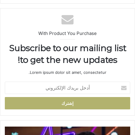
ع
الوي
ب
With Product You Purchase
Subscribe to our mailing list
to get the new updates!
Lorem ipsum dolor sit amet, consectetur.
أ
د
خ
ل
ب
ر
ي
د
ا