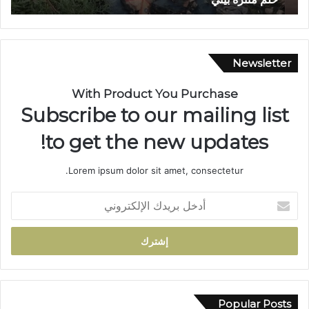
ب
ا
ت
ن
ا
ي
ز
ة
Newsletter
ة
م
…
ه
With Product You Purchase
ش
ي
Subscribe to our mailing list
ر
ب
ي
ة
to get the new updates!
ا
.
ن
.
Lorem ipsum dolor sit amet, consectetur.
م
ا
ا
ل
أ
ئ
ا
د
ي
ح
خ
ي
ت
ل
ت
ف
ب
ح
ا
ر
و
ء
ي
ل
ب
د
Popular Posts
إ
خ