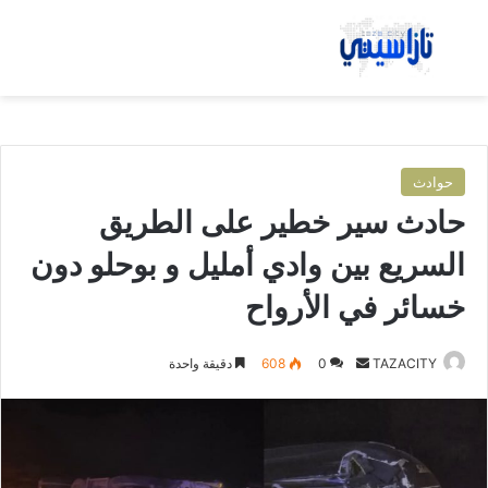
بحث عن
الق
حوادث
حادث سير خطير على الطريق
السريع بين وادي أمليل و بوحلو دون
خسائر في الأرواح
TAZACITY
أ
0
608
دقيقة واحدة
ر
س
ل
ب