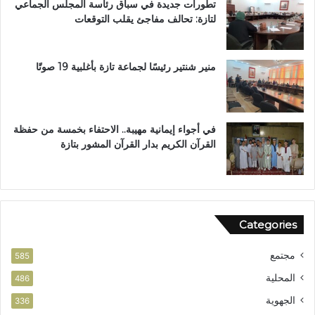
تطورات جديدة في سباق رئاسة المجلس الجماعي
ت
ب
لتازة: تحالف مفاجئ يقلب التوقعات
ن
د
ز
ا
ه
ر
ب
ا
منير شنتير رئيسًا لجماعة تازة بأغلبية 19 صوتًا
ي
ل
ئ
ق
ي
ر
آ
في أجواء إيمانية مهيبة.. الاحتفاء بخمسة من حفظة
ن
القرآن الكريم بدار القرآن المشور بتازة
ا
ل
م
ش
و
Categories
ر
ب
مجتمع
ت
585
ا
المحلية
486
ز
الجهوية
ة
336