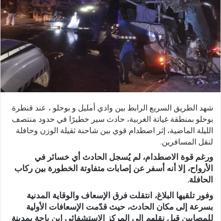
ر
ي
د
ا
إ
ل
ك
ت
ر
شهد الطريق السريع الرابط بين وادي أمليل و بوحلو ، عند قنطرة
و
بوحلو بمنطقة غياتة الغربية، حادث سير خطيرًا في حدود منتصف
ن
الليلة الماضية، إثر اصطدام قوي بين شاحنة ثقيلة الوزن وحافلة
ي
لنقل المسافرين.
ا
ورغم قوة الاصطدام، لم يُسجل الحادث أي خسائر في
الأرواح، إلا أنه أسفر عن إصابات متفاوتة الخطورة بين ركاب
الحافلة.
وفور تلقيها البلاغ، انتقلت فرق الإسعاف والوقاية المدنية
بسرعة إلى مكان الحادث، حيث قدّمت الإسعافات الأولية
للمصابين قبل نقلهم إلى المركز الاستشفائي ابن باجة بمدينة