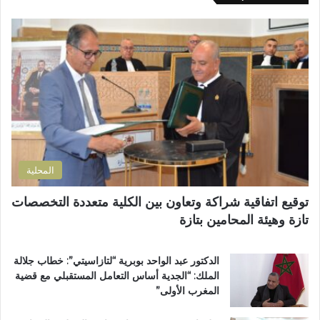
ك
ل
م
ا
ى
س
ل
ب
ة
إ
ؤ
م
ل
ر
ن
ك
ة
ح
ت
ل
ف
ر
ل
ظ
و
ت
ة
ن
ل
ا
ي
و
ل
المحلية
ث
ق
و
ر
توقيع اتفاقية شراكة وتعاون بين الكلية متعددة التخصصات
ي
آ
تازة وهيئة المحامين بتازة
ب
ن
د
ا
د
ل
الدكتور عبد الواحد بوبرية “لتازاسيتي”: خطاب جلالة
ح
ك
الملك: “الجدية أساس التعامل المستقبلي مع قضية
ل
ر
المغرب الأولى”
م
ي
م
م