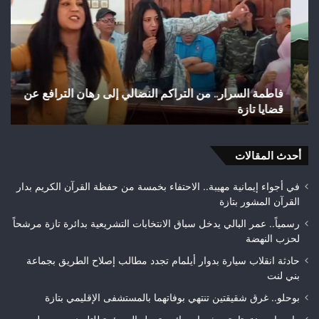
من
بتا
التراكم
شري
النضالي
مائ
إلى
يتح
رهان
إلى
الترافع
بؤر
فاطمة السرار.. من التراكم النضالي إلى رهان الترافع عن
و
عن
للت
قضايا تازة
ح
قضايا
ويب
تازة
حلم
متن
أحدث المقالات
بيئ
في أجواء إيمانية مهيبة.. الاحتفاء بخمسة من حفظة القرآن الكريم بدار
القرآن المشور بتازة
رسمياً.. عمر البالي يدخل سباق الانتخابات التشريعية بدائرة تازة مرشحاً
لحزب النهضة
حادثة انقلاب سيارة بدوار أيلمام تجدد مطالب إصلاح الطريق بجماعة
بني لنت
بوحلو.. غرق شقيقتين تنتهي بوفاتهما بالمستشفى الإقليمي بتازة