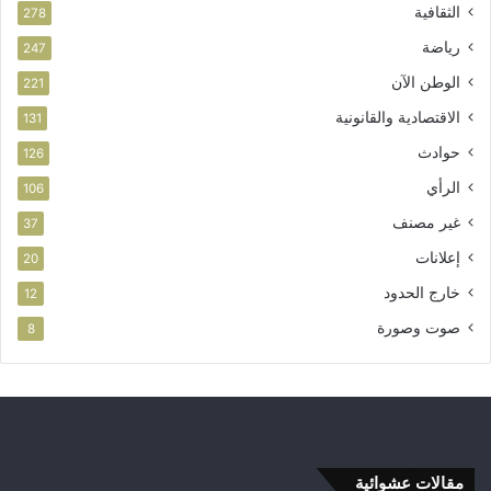
الثقافية
278
رياضة
247
الوطن الآن
221
الاقتصادية والقانونية
131
حوادث
126
الرأي
106
غير مصنف
37
إعلانات
20
خارج الحدود
12
صوت وصورة
8
مقالات عشوائية