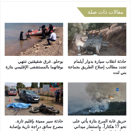
ط
اً
ي
مقالات ذات صلة
د
ي
ر
ت
ا
و
س
ج
ي
ب
اً
ب
ح
ر
و
ن
ل
حادثة انقلاب سيارة بدوار أيلمام
بوحلو.. غرق شقيقتين تنتهي
ا
تجدد مطالب إصلاح الطريق بجماعة
بوفاتهما بالمستشفى الإقليمي بتازة
ت
بني لنت
م
د
ج
ب
ن
ي
ج
ر
و
ا
م
ل
ا
م
ل
خ
حريق غابة المرج بتازة يأتي على
حادثة سير مميتة بإقليم تازة..
غ
ا
نحو 17 هكتاراً.. واستنفار ميداني
مصرع سائق دراجة نارية وإصابة
د
ط