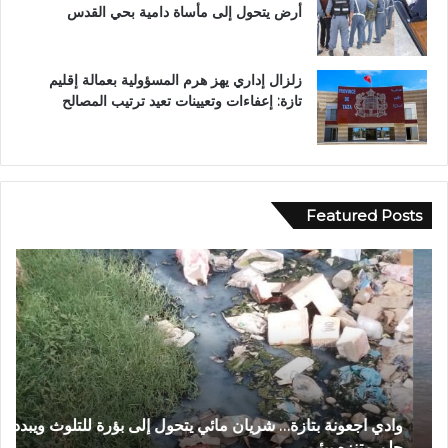
أرض يتحول إلى مأساة دامية بحي القدس
زلزال إداري يهز هرم المسؤولية بعمالة إقليم
تازة: إعفاءات وتعيينات تعيد ترتيب المصالح
Featured Posts
و
ف
ا
ي
د
أ
ي
ج
ا
و
ج
ا
ع
ء
و
إ
وادي اجعونة بتازة… شريان مائي يتحول إلى بؤرة للتلوث ويبدد
ف
ن
ي
حلم متنزه بيئي
ا
ة
م