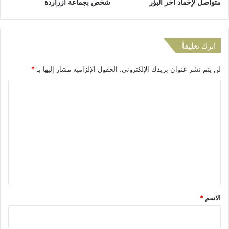
متواصل لإخماد آخر البؤر
شخص بجماعة أزراردة
ر
ا
ل
ط
اترك تعليقاً
ب
ي
لن يتم نشر عنوان بريدك الإلكتروني.
الحقول الإلزامية مشار إليها بـ
*
ع
ي
ا
ة
ب
ل
ا
ت
ل
ع
م
غ
ل
ر
ي
ب
ق
*
الاسم
*