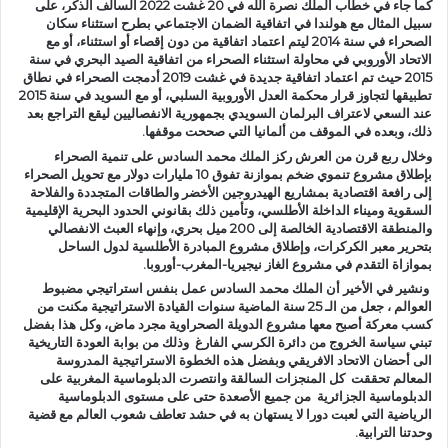
كما جاء في خطاب الملك نصرة الله في 20 غشت 2022 السالف الذكر، على
سبيل المثال مع هولندا في اتفاقية الضمان الاجتماعي بطرح استثناء سكان
الصحراء في سنة 2014 ليتم اعتماد اتفاقية من دون إقصاء أو استثناء، أو مع
الاتحاد الأوروبي في محاولة استثناء الصحراء من اتفاقية الصيد البحري في سنة
2015 حيث تم اعتماد اتفاقية جديدة في غشت 2019 أدمجت الصحراء في نطاق
تطبيقها لتجاوز قرار محكمة العدل الأوروبية السلبي، أو مع السويد في سنة 2015
عند السعي لاعتراف البرلمان السويدي بجمهورية الانفصاليين ليقع التراجع بعد
ذلك، وبعده في الموقف من ألمانيا التي صححت موقفها.
وخلال ربع قرن من العرش ركز الملك محمد السادس على تنمية الصحراء
بإطلاق مشروع تنموي ضخم بموازنة تفوق 10 مليارات دولار مع تحويل الصحراء
إلى رافعة اقتصادية بمشاريع الهيدروجين الأخضر والطاقات المتجددة والفلاحة
السقوية وميناء الداخلة الأطلسي، وتأمين ذلك بقانوني الحدود البحرية الإقليمية
والمنطقة الاقتصادية الخالصة إلى 200 ميل بحري، وإنهاء العبث الانفصالي
بتحرير معبر الكركرات، وإطلاق مشروع المبادرة الأطلسية لدول الساحل
بموازاة التقدم في مشروع الغاز نيجيريا-المغرب-أوروبا.
ونشير في الأخير أن الملك محمد السادس عمل بنفس استراتيجي مضبوط
العوالم ، جعل من الـ 25 سنة الماضية سنوات القيادة الاستراتيجية مكنت من
كسب معركة أصبح معها مشروع الدويلة الصحراوية مجرد ماض، وكل هذا بفضل
تبني سياسة الخروج من دائرة الكرسي الفارغ وذلك من بوابة العودة التاريخية
الى أحضان الاتحاد الافريقي وبفضل هذه الخطوة الاستراتيجية المدروسة
المعالم تحققت كل المنجزات السالقة وانتصرت الدبلوماسية المغربية على
الدبلوماسية الجزائرية من جميع الأصعدة حتى على مستوى الدبلوماسية
الرياضية التي لعبت دورا لا يستهان به في حشد تعاطف شعوب العالم مع قضية
وحدتنا الترابية.