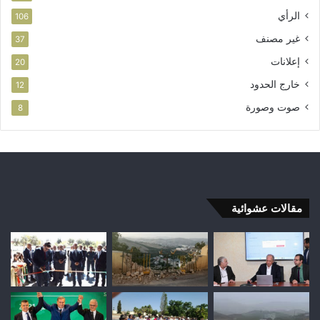
الرأي
106
غير مصنف
37
إعلانات
20
خارج الحدود
12
صوت وصورة
8
مقالات عشوائية