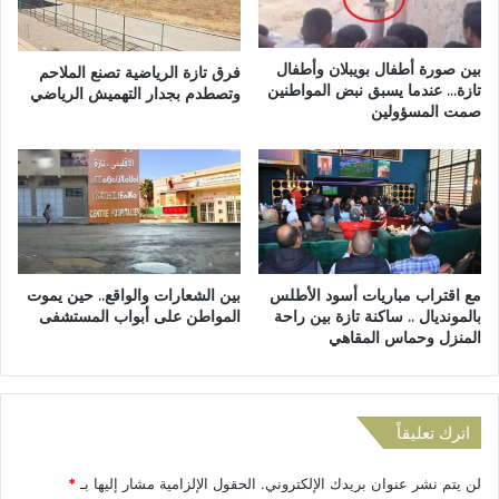
ي
ر
ل
ا
ا
ء
بين صورة أطفال بويبلان وأطفال
فرق تازة الرياضية تصنع الملاحم
ل
ة
تازة… عندما يسبق نبض المواطنين
وتصطدم بجدار التهميش الرياضي
إ
صمت المسؤولين
ف
ل
ي
ك
خ
ت
ط
ر
ا
و
ب
ن
ا
ي
ل
مع اقتراب مباريات أسود الأطلس
بين الشعارات والواقع.. حين يموت
ل
ع
بالمونديال .. ساكنة تازة بين راحة
المواطن على أبواب المستشفى
ل
ر
المنزل وحماس المقاهي
إ
ش
س
ل
ت
ل
ف
ذ
اترك تعليقاً
ا
ك
د
ر
ة
لن يتم نشر عنوان بريدك الإلكتروني.
الحقول الإلزامية مشار إليها بـ
*
ى