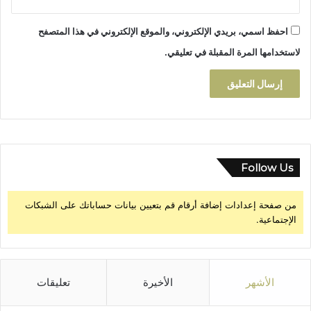
ل
2
ا
4
ف
احفظ اسمي، بريدي الإلكتروني، والموقع الإلكتروني في هذا المتصفح
-
ه
لاستخدامها المرة المقبلة في تعليقي.
2
ا
0
ل
2
م
5
ن
.
ع
م
ي
ن
Follow Us
من صفحة إعدادات إضافة أرقام قم بتعيين بيانات حساباتك على الشبكات
الإجتماعية.
الأشهر
الأخيرة
تعليقات