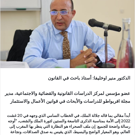
ب
ر
ي
د
ا
إ
ل
ك
ت
ر
الدكتور منير اوخليفا: أستاذ باحث في القانون
و
ن
عضو مؤسس لمركز الدراسات القانونية والقضائية والاجتماعية، مدير
ي
ا
مجلة افربواطو للدراسات والأبحاث في قوانين الأعمال والاستثمار
أبدأ مقالي بما قاله جلالة الملك، في الخطاب السامي الذي وجهه في 20 غشت
2022 إلى الأمة بمناسبة الذكرى التاسعة والستين لثورة الملك والشعب، “أوجه
رسالة واضحة للجميع: إن ملف الصحراء هو النظارة التي ينظر بها المغرب إلى
العالم، وهو المعيار الواضح والبسيط، الذي يقيس به صدق الصداقات، ونجاعة