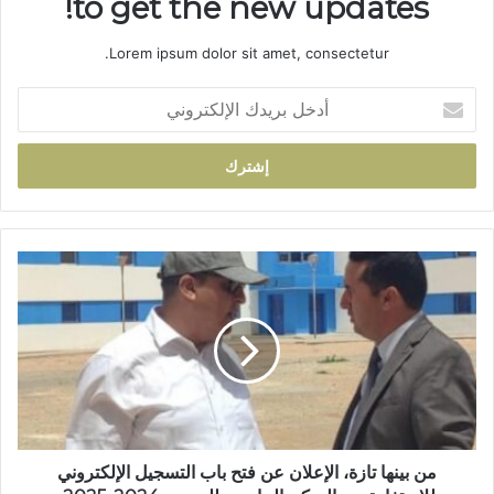
to get the new updates!
Lorem ipsum dolor sit amet, consectetur.
أ
د
خ
ل
ب
ر
ي
د
م
ك
ن
ا
ب
ل
ي
إ
ن
ل
ه
ك
ا
ت
ت
ر
ا
و
ز
من بينها تازة، الإعلان عن فتح باب التسجيل الإلكتروني
ن
ة