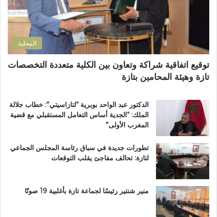
ر
ن
ظ
و
ض
ة
ن
و
ا
ي
ا
ل
المحلية
ح
ق
ي
ر
توقيع اتفاقية شراكة وتعاون بين الكلية متعددة التخصصات
ت
آ
تازة وهيئة المحامين بتازة
ا
ن
ز
ا
ة
ل
الدكتور عبد الواحد بوبرية “لتازاسيتي”: خطاب جلالة
.
ك
الملك: “الجدية أساس التعامل المستقبلي مع قضية
.
ر
المغرب الأولى”
و
ي
م
م
تطورات جديدة في سباق رئاسة المجلس الجماعي
ط
ب
لتازة: تحالف مفاجئ يقلب التوقعات
ا
د
ل
ا
ب
ر
ب
ا
منير شنتير رئيسًا لجماعة تازة بأغلبية 19 صوتًا
ت
ل
ع
ق