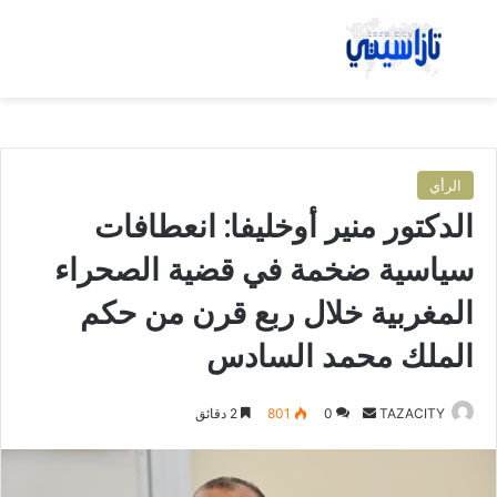
بحث عن
الق
الرأي
الدكتور منير أوخليفا: انعطافات
سياسية ضخمة في قضية الصحراء
المغربية خلال ربع قرن من حكم
الملك محمد السادس
TAZACITY
أ
0
801
2 دقائق
ر
س
ل