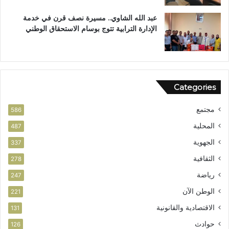
ز
ر
ي
آ
عبد الله الشاوي.. مسيرة نصف قرن في خدمة
ز
ن
الإدارة الترابية تتوج بوسام الاستحقاق الوطني
ا
ا
ل
ل
أ
م
م
ش
ن
و
Categories
ر
ب
مجتمع
ت
586
ا
المحلية
487
ز
الجهوية
ة
337
الثقافية
278
رياضة
247
الوطن الآن
221
الاقتصادية والقانونية
131
حوادث
126