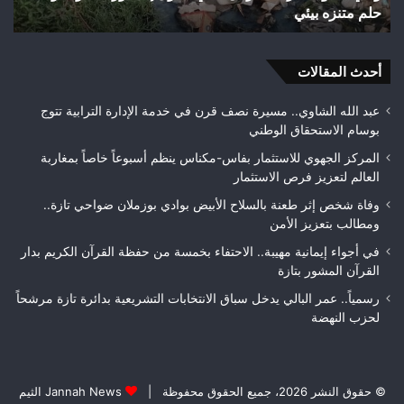
تازة.. مطالب بمراقبة جودة الأشغال قبل التسلم النهائي
تازة..
ا
مطالب
ه
بمراقبة
و
جودة
أحدث المقالات
بط
الأشغال
ل
قبل
ف
عبد الله الشاوي.. مسيرة نصف قرن في خدمة الإدارة الترابية تتوج
التسلم
م
بوسام الاستحقاق الوطني
النهائي
المركز الجهوي للاستثمار بفاس-مكناس ينظم أسبوعاً خاصاً بمغاربة
العالم لتعزيز فرص الاستثمار
وفاة شخص إثر طعنة بالسلاح الأبيض بوادي بوزملان ضواحي تازة..
ومطالب بتعزيز الأمن
في أجواء إيمانية مهيبة.. الاحتفاء بخمسة من حفظة القرآن الكريم بدار
القرآن المشور بتازة
رسمياً.. عمر البالي يدخل سباق الانتخابات التشريعية بدائرة تازة مرشحاً
لحزب النهضة
© حقوق النشر 2026، جميع الحقوق محفوظة |
Jannah News الثيم