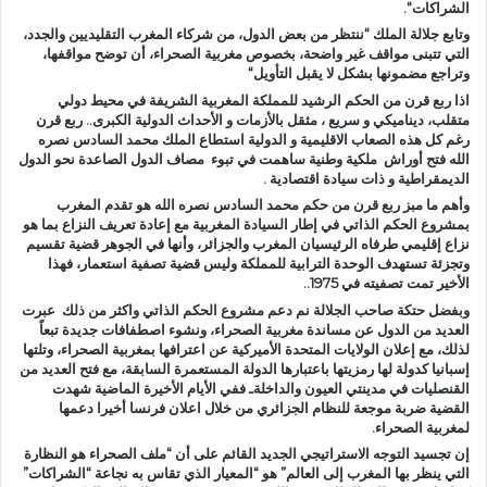
الشراكات
“.
وتابع جلالة الملك “ننتظر من بعض الدول، من شركاء المغرب التقليديين والجدد،
التي تتبنى مواقف غير واضحة، بخصوص مغربية الصحراء، أن توضح مواقفها،
وتراجع مضمونها بشكل لا يقبل التأويل
“
اذا ربع قرن من الحكم الرشيد للمملكة المغربية الشريفة في محيط دولي
متقلب
، ديناميكي و سريع ، مثقل بالأزمات و الأحداث الدولية الكبرى.. ربع قرن
رغم كل هذه الصعاب الاقليمية و الدولية استطاع الملك محمد السادس نصره
الله فتح أوراش ملكية وطنية ساهمت في تبوء مصاف الدول الصاعدة نحو الدول
الديمقراطية و ذات سيادة اقتصادية
.
وأهم ما مبز ربع قرن من حكم محمد السادس نصره الله هو تقدم المغرب
بمشروع الحكم الذاتي في إطار السيادة المغربية مع إعادة تعريف النزاع بما هو
نزاع إقليمي طرفاه الرئيسيان المغرب والجزائر، وأنها في الجوهر قضية تقسيم
وتجزئة تستهدف الوحدة الترابية للمملكة وليس قضية تصفية استعمار، فهذا
الأخير تمت تصفيته في 1975..
وبفضل حتكة صاحب الجلالة نم دعم مشروع الحكم الذاتي واكثر من ذلك عبرت
العديد من الدول عن مساندة مغربية الصحراء، ونشوء اصطفاف
ات جديدة
تبعاً
لذلك، مع إعلان الولايات المتحدة الأميركية عن اعترافها بمغربية الصحراء، وتلتها
إسبانيا كدولة لها رمزيتها باعتبارها الدولة المستعمرة السابقة، مع فتح العديد من
القنصليات في مدينتي العيون والداخلةـ ففي الأيام الأخيرة الماضية شهدت
القضية ضربة موجعة للنظام الجزائري من خلال اعلان فرنسا أخيرا دعمها
لمغربية الصحراء.
إن تجسيد التوجه الاستراتيجي الجديد القائم على أن “ملف الصحراء هو النظارة
التي ينظر بها المغرب إلى العالم” هو “المعيار الذي تقاس به نجاعة “الشراكات”