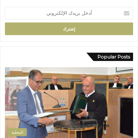
ا
أ
ئ
د
ي
خ
ي
ل
ت
ب
ح
ر
و
ي
ل
د
Popular Posts
إ
ك
ل
ا
ى
ل
ب
إ
ؤ
ل
ر
ك
ة
ت
ل
ر
ل
و
ت
ن
ل
ي
و
المحلية
ث