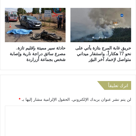
ا
ت
ت
ا
ا
ز
ل
ة
ص
ح
ي
حريق غابة المرج بتازة يأتي على
حادثة سير مميتة بإقليم تازة..
ة
نحو 17 هكتاراً.. واستنفار ميداني
مصرع سائق دراجة نارية وإصابة
(
متواصل لإخماد آخر البؤر
شخص بجماعة أزراردة
ا
ل
ت
ف
اترك تعليقاً
ا
ص
لن يتم نشر عنوان بريدك الإلكتروني.
الحقول الإلزامية مشار إليها بـ
*
ي
ل
ا
)
ل
ت