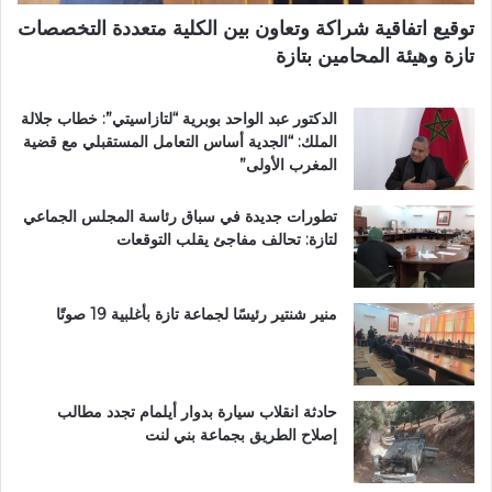
و
توقيع اتفاقية شراكة وتعاون بين الكلية متعددة التخصصات
ي
تازة وهيئة المحامين بتازة
ب
د
د
الدكتور عبد الواحد بوبرية “لتازاسيتي”: خطاب جلالة
ح
الملك: “الجدية أساس التعامل المستقبلي مع قضية
ل
المغرب الأولى”
م
م
تطورات جديدة في سباق رئاسة المجلس الجماعي
ت
لتازة: تحالف مفاجئ يقلب التوقعات
ن
ز
ه
ب
منير شنتير رئيسًا لجماعة تازة بأغلبية 19 صوتًا
ي
ئ
ي
حادثة انقلاب سيارة بدوار أيلمام تجدد مطالب
إصلاح الطريق بجماعة بني لنت