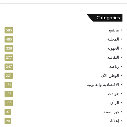
Categories
مجتمع
585
المحلية
485
الجهوية
336
الثقافية
277
رياضة
247
الوطن الآن
221
الاقتصادية والقانونية
131
حوادث
126
الرأي
106
غير مصنف
37
إعلانات
20