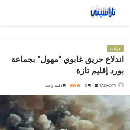
بحث عن
الق
حوادث
اندلاع حريق غابوي “مهول” بجماعة
بورد إقليم تازة
TAZACITY
أ
0
955
دقيقة واحدة
ر
س
ل
ب
ر
ي