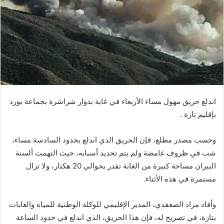
د
ا
إ
ل
ك
ت
ر
و
اندلع حريق مهول مساء الأربعاء في غابة بدوار شراشرة بجماعة بورد
ن
بإقليم تازة .
ي
ا
وحسب مصدر مطلع، فإن الحريق الذي اندلع بحدود السادسة مساء،
شب في ظروف غامضة ولم يتم تحديد أسبابه، حيث التهمت ألسنة
النيران مساحة كبيرة من الغابة تقدر بحوالي 20 هكتار، ولا تزال
مستمرة في هذه الأثناء.
وأفاد مراد الصعفدي، المدير الإقليمي للوكلة الوطنية للمياه والغابات
بتازة، في تصريح له، فإن هذا الحريق، الذي اندلع في حدود الساعة