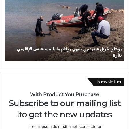
و
ا
د
ي
ا
ج
ع
و
ي
وادي اجعونة بتازة… شريان مائي يتحول إلى بؤرة للتلوث ويبد
ن
حلم متنزه بيئي
ة
ب
ت
ا
ز
Newsletter
ة
…
With Product You Purchase
ش
Subscribe to our mailing list
ر
ي
to get the new updates!
ا
ن
Lorem ipsum dolor sit amet, consectetur.
م