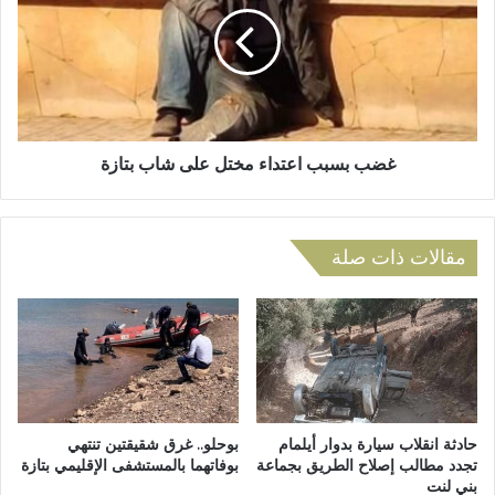
ب
يُ
ب
و
س
ق
ب
ع
ب
م
ا
ح
ع
ض
ت
غضب بسبب اعتداء مختل على شاب بتازة
ر
د
ا
ا
ت
ء
ف
مقالات ذات صلة
م
ا
خ
ق
ت
م
ل
ع
ع
ا
ل
ل
ى
ن
ش
ق
ا
حادثة انقلاب سيارة بدوار أيلمام
بوحلو.. غرق شقيقتين تنتهي
ا
تجدد مطالب إصلاح الطريق بجماعة
بوفاتهما بالمستشفى الإقليمي بتازة
ب
بني لنت
ب
ب