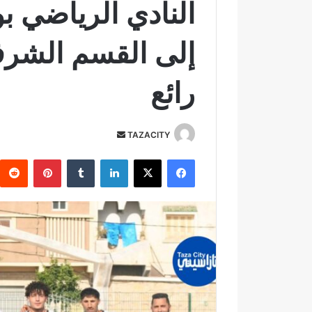
النادي الرياضي ب
إلى القسم الشرف
رائع
TAZACITY
أ
ر
فيسبوك
‫X
لينكدإن
‏Tumblr
بينتيريست
س
ل
ب
ر
ي
د
ا
إ
ل