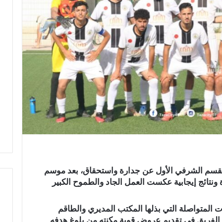
القسم الشرفي الأول عن جدارة واستحقاق، بعد موسم
ونتائج إيجابية عكست العمل الجاد والطموح الكبير
 المتواصلة التي بذلها المكتب المديري والطاقم
ا
 الفريق في تقديم عروض قوية مكنته من بلوغ هدفه
س