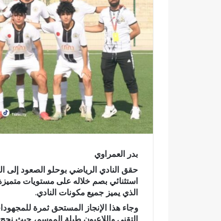
ك
ت
ر
و
ن
ي
ا
بدر العمراوي
حقق النادي الرياضي بوحلو الصعود إلى 
استثنائي بصم خلاله على مستويات متميزة 
الذي يميز جميع مكونات النادي.
وجاء هذا الإنجاز المستحق ثمرة للمجهودات
و
التقني واللاعبون طيلة الموسم، حيث نجح
ف
ح