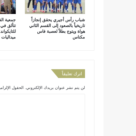
م
ن
ا
س
ل
ي
و
شباب رأس أجيري يحقق إنجازاً
جمعية الف
ن
تاريخياً بالصعود إلى القسم الثاني
تتألق في 
ط
ي
هواة ويتوج بطلاً لعصبة فاس
للتايكوان
ن
ت
مكناس
ميداليات
ي
و
ة
ف
ي
أ
م
ا
اترك تعليقاً
م
م
لن يتم نشر عنوان بريدك الإلكتروني.
الحقول الإلزامي
س
ت
ا
ش
ل
ف
ى
ت
ا
ع
ب
ل
ن