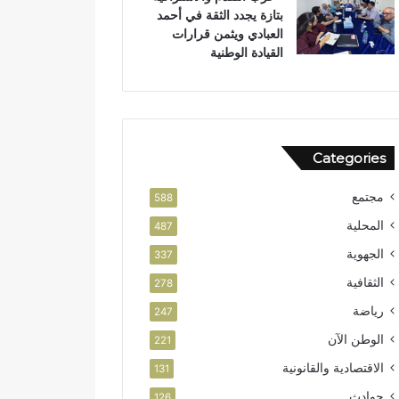
بتازة يجدد الثقة في أحمد
ل
ص
العبادي ويثمن قرارات
و
ا
القيادة الوطنية
ط
ل
ن
ا
ي
س
ت
ث
م
Categories
ا
ر
مجتمع
588
المحلية
487
الجهوية
337
الثقافية
278
رياضة
247
الوطن الآن
221
الاقتصادية والقانونية
131
حوادث
126