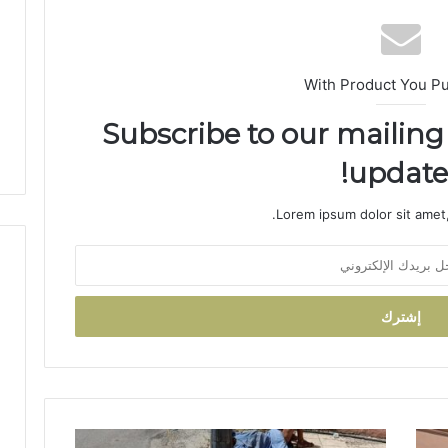
ب
ب
ا
خ
With Product You P
ت
ل
Subscribe to our mailing 
ا
ل
updates
ا
ت
Lorem ipsum dolor sit amet,
أ
س
و
ا
ق
ا
ل
ق
ر
ب
.
م