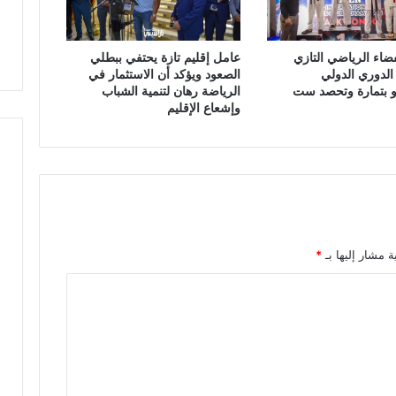
ل
ا
ب
ضاء الرياضي التازي
عامل إقليم تازة يحتفي ببطلي
س
الدوري الدولي
الصعود ويؤكد أن الاستثمار في
ا
دو بتمارة وتحصد ست
الرياضة رهان لتنمية الشباب
ت
وإشعاع الإقليم
و
ف
ا
ة
ش
خ
ص
م
ة مشار إليها بـ
*
ج
ه
و
ل
ا
ل
ه
و