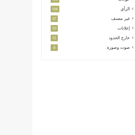
الرأي
106
غير مصنف
37
إعلانات
20
خارج الحدود
12
صوت وصورة
8