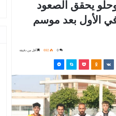
وحلو يحقق الصعود
ي الأول بعد موسم
0
692
أقل من دقيقة
‏Reddit
‏VKontakte
Odnoklassniki
‫Pocket
سكايب
ماسنجر