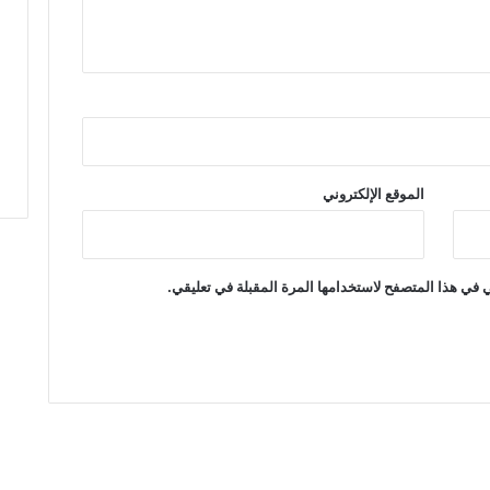
ي
ة
ب
ا
ل
م
س
ت
الموقع الإلكتروني
ش
ف
ى
ا
 في هذا المتصفح لاستخدامها المرة المقبلة في تعليقي.
ل
إ
ق
ل
ي
م
ي
ا
ب