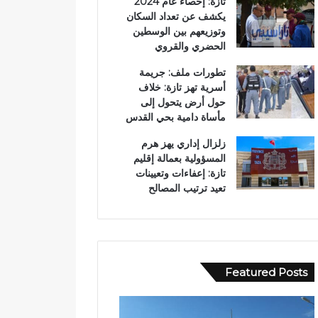
تازة: إحصاء عام 2024
يكشف عن تعداد السكان
وتوزيعهم بين الوسطين
الحضري والقروي
تطورات ملف: جريمة
أسرية تهز تازة: خلاف
حول أرض يتحول إلى
مأساة دامية بحي القدس
زلزال إداري يهز هرم
المسؤولية بعمالة إقليم
تازة: إعفاءات وتعيينات
تعيد ترتيب المصالح
Featured Posts
ع
ا
ب
ل