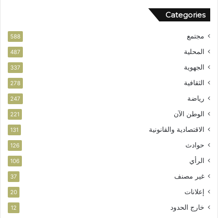
ل
Categories
و
ط
مجتمع
ن
588
ي
المحلية
487
الجهوية
337
الثقافية
278
رياضة
247
الوطن الآن
221
الاقتصادية والقانونية
131
حوادث
126
الرأي
106
غير مصنف
37
إعلانات
20
خارج الحدود
12