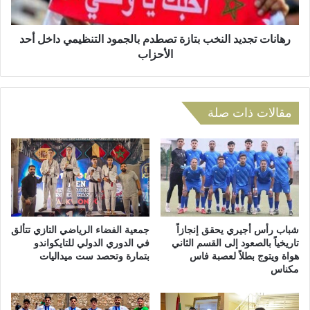
ف
ج
ي
د
ة
ي
رهانات تجديد النخب بتازة تصطدم بالجمود التنظيمي داخل أحد
ب
د
الأحزاب
ت
ا
ا
ل
ز
ن
ة
خ
مقالات ذات صلة
ت
ب
س
ب
ت
ت
ق
ا
ط
ز
ب
ة
ع
ت
ش
ص
شباب رأس أجيري يحقق إنجازاً
جمعية الفضاء الرياضي التازي تتألق
ا
ط
تاريخياً بالصعود إلى القسم الثاني
في الدوري الدولي للتايكواندو
ق
هواة ويتوج بطلاً لعصبة فاس
بتمارة وتحصد ست ميداليات
د
مكناس
ا
م
ل
ب
ه
ا