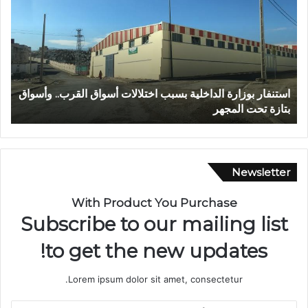
د
ا
ل
ل
ه
ا
أسواق القرب.. وأسواق
عبد الله الشاوي.. مسيرة نصف قرن في خدمة ال
ل
تتوج بوسام الاستحقاق الوطني
ش
ا
و
ي
.
Newsletter
.
م
With Product You Purchase
س
Subscribe to our mailing list
ي
ر
to get the new updates!
ة
ن
Lorem ipsum dolor sit amet, consectetur.
ص
ف
أ