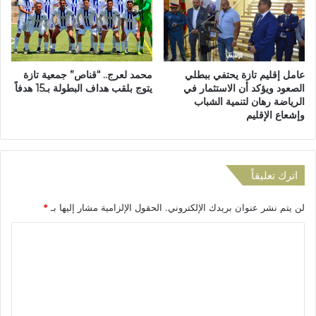
د
ل
و
ج
ء
م
و
و
ج
د
عامل إقليم تازة يحتفي ببطلي
محمد لعرج.. “قناص” جمعية تازة
م
ا
الصعود ويؤكد أن الاستثمار في
يتوج بلقب هداف البطولة بـ15 هدفاً
ا
ل
الرياضة رهان لتنمية الشباب
ل
ت
وإشعاع الإقليم
ا
ن
ل
ظ
ط
ي
ب
م
اترك تعليقاً
ي
ي
ع
د
لن يتم نشر عنوان بريدك الإلكتروني.
الحقول الإلزامية مشار إليها بـ
*
ة
ا
خ
ا
ل
ل
أ
ح
ت
د
ع
ا
ل