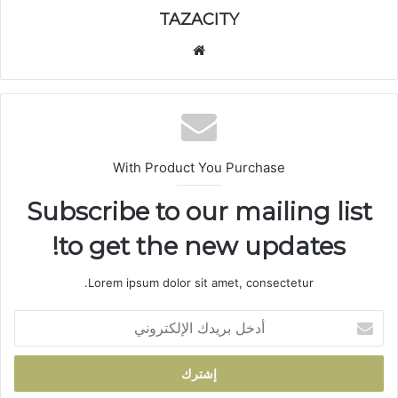
TAZACITY
موق
ع
الوي
ب
With Product You Purchase
Subscribe to our mailing list
to get the new updates!
Lorem ipsum dolor sit amet, consectetur.
أ
د
خ
ل
ب