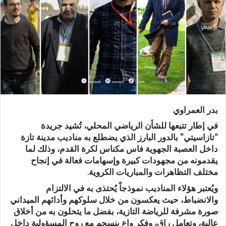
ر
ي
د
ا
إ
ل
ك
ت
ر
بدر العمراوي
و
ن
في إطار تتبعها للشأن الرياضي المحلي، تُشيد جريدة
ي
“تازاسيتي” بالدور البارز الذي يضطلع به مناديب مدينة تازة
داخل العصبة الجهوية فاس مكناس لكرة القدم، وذلك لما
ا
يقدمونه من مجهودات كبيرة وإسهامات فعالة في إنجاح
مختلف التظاهرات والمباريات الكروية.
ويُعتبر هؤلاء المناديب نموذجاً يُحتذى به في الالتزام
والانضباط، حيث يعكسون من خلال سلوكهم وأدائهم الميداني
صورة مشرفة للرياضة التازية، بفضل ما يتحلون به من أخلاق
عالية، وتعامل راقٍ، وفكر واعٍ ينسجم مع روح المسؤولية داخل