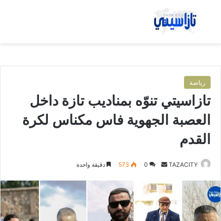
بحث عن
الق
رياضة
تازاسيتي تنوّه بمناديب تازة داخل
العصبة الجهوية فاس مكناس لكرة
القدم
TAZACITY
أ
0
573
دقيقة واحدة
ر
س
ل
ب