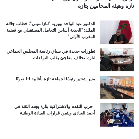
تازة وهيئة المحامين بتازة
ي
ة
ت
الدكتور عبد الواحد بوبرية “لتازاسيتي”: خطاب جلالة
ت
الملك: “الجدية أساس التعامل المستقبلي مع قضية
و
المغرب الأولى”
ج
ب
تطورات جديدة في سباق رئاسة المجلس الجماعي
و
لتازة: تحالف مفاجئ يقلب التوقعات
س
ا
م
ا
منير شنتير رئيسًا لجماعة تازة بأغلبية 19 صوتًا
ل
ا
س
ت
حزب التقدم والاشتراكية بتازة يجدد الثقة في
ح
أحمد العبادي ويثمن قرارات القيادة الوطنية
ق
ا
ق
ا