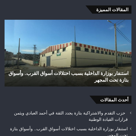
المقالات المميزة
وفاة
شخص
إثر
طعنة
بالسلاح
الأبيض
بوادي
بوزملان
لالات أسواق القرب.. وأسواق
وفاة شخص إثر طعنة بالسلاح الأبيض ب
ضواحي
تازة.. ومطالب بتعزيز الأمن
تازة..
ومطالب
بتعزيز
أحدث المقالات
الأمن
حزب التقدم والاشتراكية بتازة يجدد الثقة في أحمد العبادي ويثمن
قرارات القيادة الوطنية
استنفار بوزارة الداخلية بسبب اختلالات أسواق القرب.. وأسواق بتازة
تحت المجهر