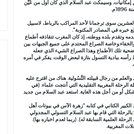
إمكانيات. وسيمكث عبد السلام الذي كان أول من عُيِّن
1م.
العشرين سوى ترجمانا لأحد المراكب بالرباط، لاسبيل
ع خبره في المصادر المكتوبة”.
قدمه وتقدم بلده ووطنه، إذ كان المغرب تتقاذفه أطماع
والخفاء.وخاصة الصراع المحتدم على جميع الجبهات بين
 ضحية تلك الأطماع وهذا الصراع الشيء الذي جعله
أسه ببادية التسول بتازة لبعض الوقت. يفكر في أمره
لعلم من رجال قبيلته التَّسُولية. هناك من اقترح عليه
الرحلة المغربية التقليدية التي أنتجت علماء. (في
شكل أو من أجل هذه الغاية. استعد عبد السلام من جديد
د الكبير الكتاني في كتابه “زهرة الآس في بيوتات أهل
لرحلة التي قام بها عبد السلام التسولي المجدولي
رحلة العلمية السابقة له). (ربما لعدم اخباره بها).
لات المغربية.