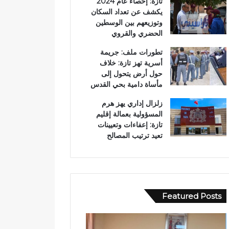
تازة: إحصاء عام 2024
يكشف عن تعداد السكان
وتوزيعهم بين الوسطين
الحضري والقروي
تطورات ملف: جريمة
أسرية تهز تازة: خلاف
حول أرض يتحول إلى
مأساة دامية بحي القدس
زلزال إداري يهز هرم
المسؤولية بعمالة إقليم
تازة: إعفاءات وتعيينات
تعيد ترتيب المصالح
Featured Posts
ع
ا
ب
ل