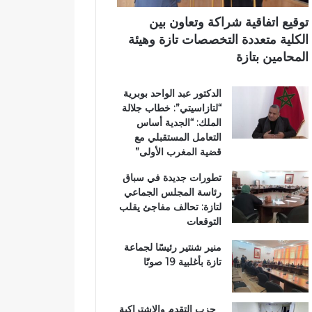
ب
اً
ي
ي
ب
توقيع اتفاقية شراكة وتعاون بين
ة
م
الكلية متعددة التخصصات تازة وهيئة
ت
غ
المحامين بتازة
ت
ا
و
ر
الدكتور عبد الواحد بوبرية
ج
ب
“لتازاسيتي”: خطاب جلالة
ب
ة
الملك: “الجدية أساس
و
ا
التعامل المستقبلي مع
س
ل
قضية المغرب الأولى”
ا
ع
م
ا
تطورات جديدة في سباق
ا
ل
رئاسة المجلس الجماعي
ل
م
لتازة: تحالف مفاجئ يقلب
ا
ل
التوقعات
س
ت
ت
ع
منير شنتير رئيسًا لجماعة
ح
ز
تازة بأغلبية 19 صوتًا
ق
ي
ا
ز
ق
ف
حزب التقدم والاشتراكية
ا
ر