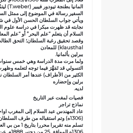
أ
ا
المانيا 
ب
ز
السفير رسالة في الموضوع إلى ممثل السلطان ف
ي
ة
ويأتي جواب السلطان الحسن الأول في شأن
ض
ي
نجابته قد ظهرت مبكرا في دراسة علوم ال
ب
ج
السلام أن يتعلم “علم البحر” أو “علم المع
و
د
وقصد تحقيق رغبة السلطان؛ التحق الطال
ا
د
klausthal) للمعادن
د
ا
ببرلين بألمانيا.
ي
ل
ب
ث
ولما مرت مدة الدراسة وهي خمس سنوات و
و
ق
التسولي قد تَمَهَّرَ فيما توجه لتعلمه وظ
ز
ة
الكثير من الأطراف) عندها أمر السلطان 
م
ف
برلين وإحضاره
ل
ي
لديه.
ا
أ
فصيات لمغت عبر التاريخ
ن
ح
ض
م
نماذج تراجر
و
د
عاد المهندس عبد السلام إلى المغرب اواخر سن
ا
ا
(1306ه) وتم استقباله من طرف السلطان الحسن الأول الذي
ح
ل
تسلم منه تقريرا محررا بتاريخ 1 من بي العم
ي
ع
1306ه ال