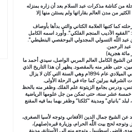
ة من كناشة مذكرات عبد السلام بعد أن زاره بمنزله
كثير من مدن العالم بقاراتها ولم يستثن منها إلا
لته كما كتبها العلامة الكتاني والتي بدأها بأوصاف
 “الفقيه الأديب المنجم الفلكي”. وأورد اسمه الكامل
ن عبد اللّٰه التسولي المجدولي البوحفصي البنطيطي”.
عبد الرحمن.
مائة هجرية)
 الشيخ الكامل العالم المربي الواصل، سيدي أحمد ما
امين، حتى ظفر منه بالمقصود. يظهر أن هذا التاريخ الذي
خرج فيه من قبيلته إن كان صحيحا يوافق في الميلادي عام 1894م وهي السنة التي كان لا يزال
ات الشرقية ببرلين كما جاء في الرحلة الأولى.
س، ودرس بجامع الزيتونة علم الفلك. وظفر منه بالحظ
و خمسة عشر سنة، حتى تمكن من جل علومها الرياضية
لبلد “بانباي” ومدينة “كلكتا” وظفر بهما بما فيه المقنع
د عن الشيخ جمال الدين الأفغاني. وتوجه لأسيا الصغرى،
وتوجه لحج بيت اللّٰه الحرام، وزيارة قبره(صلهم)،
هدى قاضي إسطنبول. وتوجه منه إلى الأستانة، مدينة