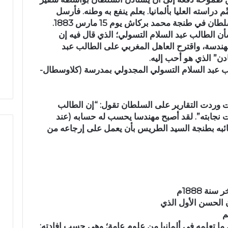
ب
بطنجة تيودور فيبير (T.weber) ليتمِّم دراسته العليا بألمانيا. بعلم ينفع به وطنه. فأرسل
ب
ي طنجة محمد بركاش يوم 15 مارس 1883.
ا
 الطالب عبد السلام التسولي؛ الذي قال فيه إن
خ
هندسة، واقترح العاهل المغربي على الطالب عبد
ت
ادن” الذي هو أحب إليه.
ل
ب عبد السلام التسولي المجدولي بمدرسة (كلاوسطال-
ا
ل
ا
ت
ردت التقارير على السلطان تقول: “إن الطالب
أ
هرت نجابته”. لقد أصبح مهندسا يحسب له حسابه (عند
س
نائبه بطنجة السيد الطريس بأن يعمل على إرجاعه من
و
ا
ق
ا
ل
ق
ة 1888م
ر
ب
.
موافق 25 من دجنبر 1888م. عن ما تعلمه في ألمانيا من علوم عامة؛ وهي حسب إفادته: