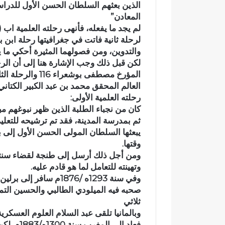
الذين بعثهم السلطان الحسن الأول للدراس
ا
ز
المعادن”
ة
ب
لم يجد ما يفعله، فأنهى رحلته العلمية اب ( uain
ش
ا
لرحلة ثانية فاتت في جغرافيتها رحلة ابن 
خ
ل
والتدوين، ومن فصولهما المثيرة أحكي ما ي
ص
ت
وفاة شخص إثر طعنة بالسلاح
حزب التقدم 
لكن قبل ذلك وجب الإشارة هنا إلى أن الرح
إ
ق
الأبيض بوادي بوزملان ضواحي تازة..
يجدد الثقة ف
المؤرخ مصطفى بوش
ث
د
ومطالب بتعزيز الأمن
قرارات القيا
ر
م
العالم المحقق محمد بن عبد الكبير الكتاني 117
ط
و
رحلته العلمية الأولى:
ع
ا
كان من نجباء الطلبة الذين ظهر نبوغهم مب
ن
ل
ة
ا
يبعثها السلطان المولى الحسن الأول إلى ب
ب
ش
وقتها.
ا
ت
ومن أجل ذلك أرسل إلى طنجة لقضاء سنتين ف
ل
ر
وتهينته للتعامل لما هو قادم عليه.
س
ا
وفي سنة 1293ه /1876م سافر إلى برلين ضمن وفد
ل
ك
صحبه فيه الميلودي الطالبي والحسين الت
ا
ي
ثلاثي
ح
ة
ا
ب
وبالمانيا تلقى عبد السلام العلوم العسكر
ل
ت
فعاد إلى