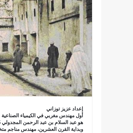
ك
ت
ر
و
ن
ي
ا
إعداد عزيز توزاني
أول مهندس مغربي في الكيمياء الصناعية خر
و
وبداية القرن العشرين، مهندس مناجم متخ
ف
ح