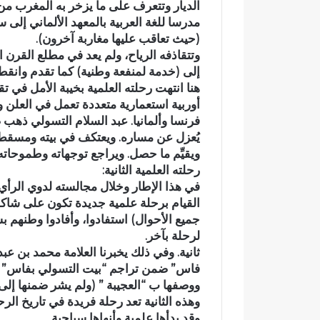
الديار وتتعرف على ما يزخر به المغرب من 
ن
ا
مدرسا للغة العربية بالمعهد الألماني إلى سنة 896
ل
(حيث تعاقب عليها مغاربة آخرون).
و
وتتقاذفه الرياح، ولم يعد في مطلع القرن 
ط
إلى (خدمة لمنفعة وطنية) كما تقدم وانقط
ن
هنا انتهت رحلته العلمية بخيبة الأمل في ت
ي
أوربية استعمارية متعددة تعمل في العلن 
ة
فرنسا وألمانيا. عبد السلام التسولي ذهب
يُعزل عن مساره. ويعتكف في بيته ومسقط ر
ويقيِّم ما حصل. ويراجع توجهاته وطموحاته.
رحلته العلمية الثانية:
في هذا الإطار وخلال مجالسته لدوي الرأي وا
القيام برحلة علمية جديدة تكون على شاكلة 
جميع الأحوال) استفادوا، وأفادوا وطنهم ب
لرحلة بآخر.
ثانية. وفي ذلك يخبرنا العلامة محمد بن عب
فاس” ضمن تراجم “بيت التسولي بفاس” :با
ووصفها ب “العجيبة ” (ولم يشر ضمنها إلى ال
وهذه الثانية تعد رحلة فريدة في تاريخ الرح
وقد بدأها علمية وأنهاها سياحية.