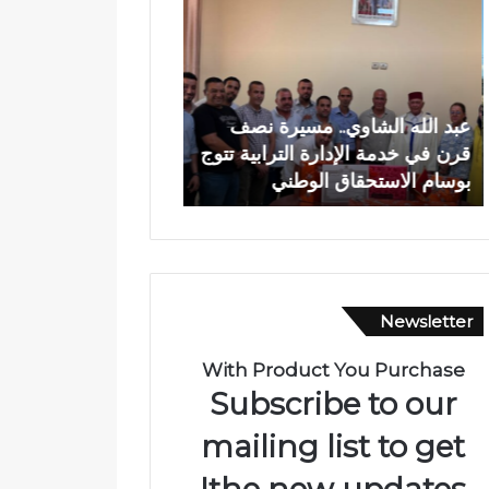
د
م
ا
ر
ل
ك
ل
ز
ه
ا
عبد الله الشاوي.. مسيرة نصف
المركز الجهوي للاستث
ا
ل
قرن في خدمة الإدارة الترابية تتوج
مكناس ينظم أسبوعاً خا
ل
ج
بوسام الاستحقاق الوطني
العالم لتعزيز فرص الا
ش
ه
ا
و
و
ي
ي
ل
.
ل
.
ا
Newsletter
م
س
س
ت
ي
ث
With Product You Purchase
ر
م
Subscribe to our
ة
ا
ن
ر
mailing list to get
ص
ب
the new updates!
ف
ف