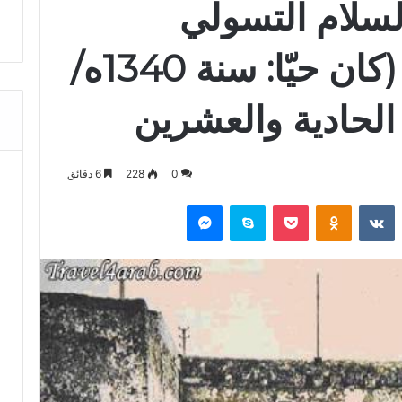
السلام التسولي
المجدولي التازي (كان حيّا: سنة 1340ه/
0
228
6 دقائق
‏Reddit
‏VKontakte
Odnoklassniki
‫Pocket
سكايب
ماسنجر