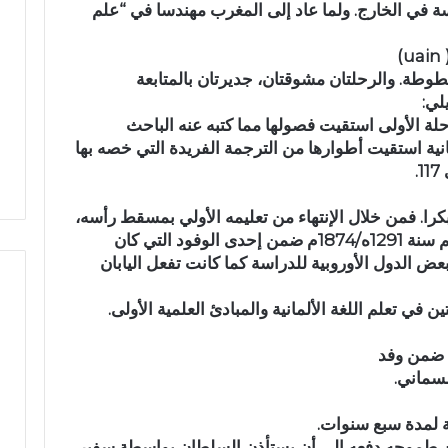
ة في الخارج. ولما عاد إلى المغرب مهندسا في “علم
ت
ن
)
ف
بطوطة. والرحلتان مشوقتان، جديرتان بالمتابعة
ا
لي:
ر
والاشتراكية بتازة
استنفار بوزارة الداخلية بسبب
لة الأولى استقيت فصولها مما كتبه عنه الباحث
ب
ي أحمد العبادي ويثمن
اختلالات أسواق القرب.. وأسواق
عراء 116 والرحلة الثانية استقيت أطوارها من الترجمة الفريدة التي خصه بها
و
دة الوطنية
بتازة تحت المجهر
ز
.
ا
ر
كرا. فمن خلال الإنتهاء من تعليمه الأولي بمسقط رأسه،
ة
ثم بمدرسة المدينة، فقد تم ترشيحه للتعليم سنة 1291ه/1874م ضمن إحدى الوفود التي كان
ا
عض الدول الأوروبية للدراسة كما كانت تفعل اليابان
ل
د
ي تعلم اللغة الألمانية والمبادئ العلمية الأولى.
ا
خ
ل
مسماني.
ي
ة
ب
ية لمدة سبع سنوات.
س
 المغرب سنة 1300ه/1883م. لكن طموحه دفعه إلى أن يستأذن السلطان بواسطة سفير