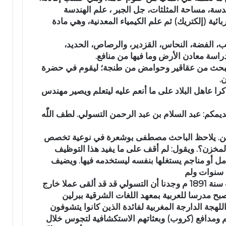
.
دسة، مساحة المثلثات، جل الجبر ، علم الهندسة
و
ائية (إلكتريك) ثم علم الكيمياء المعدنية، وهي مادة
أ
س
هب، الفضة، النحاس، القزدير، والرصاص، الحديد،
و
اسة معادن الأرض وما فيها من منافع.
ا
لبحث من عقاقير وحوامض من طنجة؛ ليقوم في حضرة
ق
ب
.
ت
را عاهل البلاد على ما أنعم عليه ليتعلم ويصير مهندس
ا
ز
ديمكم: عبد السلام بن عبد الرحمن التسولي. لطف اللّٰه
ة
ت
السفن. يلاحظ الباحث مصطفى بوشعرة في نوعية تخصص
ح
لمخزن؟. ويقول: لم أقف على ما يفيد هذا التوظيف
ت
ل أو مناجم يستغلها بنفسه ليستخدمه فيها. ويضيف
ا
 سنوات ولم
ل
‏نسمع له حس في المصادر . ‏حتى إذا كانت سنة 1891 م وجدنا أن التسولي قد قد ألقى عملا خارج
م
ج
 مدرسا للعربية بمعهد اللغات الشرقية ببرلين
ه
يم الألمانيين اللهجة الدارجة المغربية لفائدة الذين كانوا يتشوفون
ر
هم ومدافع (كروب) وبعثاتهم الاستكشافية لتجوس خلال