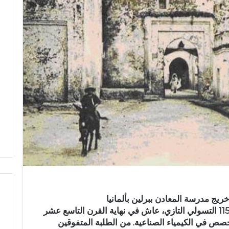
يج مدرسة المعادن ببرلين بألمانيا
هو عبد السلام بن عبد الرحمن المجدولي 115 التسولي التازي، عاش في نهاية القرن التاسع عشر
ا
صص في الكيمياء الصناعية. من الطلبة المتفوقين
س