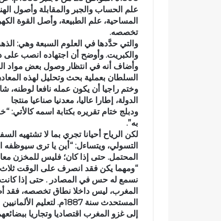
ت
ب
علم الحساب والجبر والمقابلة وأصول الهن
ا
ا
المساحية، علم الطبيعة، وأصل القوة الكهرب
ز
د
تخصصه.
ة
ي
والتي حدَّدها في العلوم السبعة وهي: الذ
.
و
والكبريت. وأوضح أن اجتهاده انصب على در
.
ي
وأضاف أنه في انتظار وصول بعض مواد ا
و
ث
م
م
السلطان بعملية بحث وتحليل لهذه المعادن
ط
ن
وختم راجيا أن يكون عمله نافعا لوطنه، شاك
ا
ق
الدولة، إطارا عاليا، معدنيا صناعيا منتجا
ل
ر
ودبلج ختام تقريره بكتابة اسمه كالأتي: “خ
ب
ا
به”.
ب
ر
لكن الرياح أحيانا تجري بما لا تشتهيه 
ت
ا
التسولي، ويتساءل: “أين يا ترى سيوظفه ا
ع
ت
المحتمل. حتى إذا كان؛ فليس للمخزن معام
ز
ا
“ومهما يكن فقد انصرف على الوقت ثلاث
ي
ل
ز
ق
ا
ي
المغرب، ليس داخلا نطاق تخصصه، فقد أصبح
ل
ا
المستحدث سنة 1887م. لتعل
أ
د
إلى غزو المغرب اقتصاديا وتجاريا ببضائع
م
ة