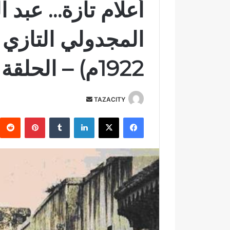
أعلام تازة… عبد 
1922م) – الحلقة الحادية والعشرين
TAZACITY
أ
ر
فيسبوك
‫X
لينكدإن
‏Tumblr
بينتيريست
س
ل
ب
ر
ي
د
ا
إ
ل