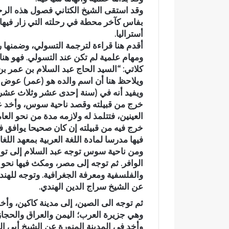
وقد استقى الشيخ الكتاني فصول هذه الرحل
بفاس كآخر محطة في رحلته التي زار فيها ال
أستراليا.
أقدم هنا قراءة لترجمة التسولي، وضمنها رح
ومهام علمية لم تكن عند التسولي. فهو هنا:
كلاتي: “السيد الحاج عبد السلام بن عمر ب
ويلاحظ هنا أن اسم والده هو (عمر) عوض 
ويفيد أنه في (سنة إحدى عشر وثلاث عشر 
خرج من قبيلته وقصد ناحية سوس، وأخد عن
العينين، فتتلمذ له ولازمه مدة من نحو الع
فيها مدرسا لمادة اللغة العربية بمعهد اللغ
ومن ناحية سوس توجه عبد السلام إلى تون
الوافر. ثم توجه إلى مصر، ومكث فيها نح
والفلسفية ومعرفة الجغرافية. وتوجه للهند، 
عن الشيخ سراج الدين الهندي.
ثم توجه الى الصين، إلى مدينة كاكين، وأخ
وهي جزيرة العرب؛ اليمن والعراق والحجاز. 
وأخد في المدينة المنورة عن الشيخ أبي ال