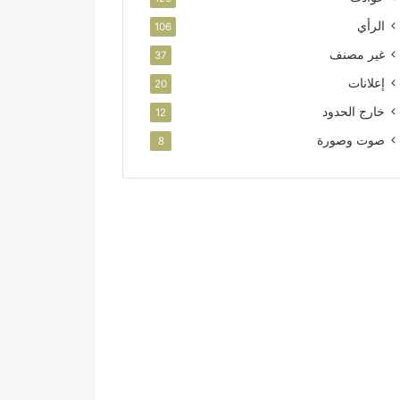
الرأي
106
غير مصنف
37
إعلانات
20
خارج الحدود
12
صوت وصورة
8