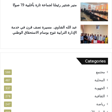
ب
ا
منير شنتير رئيسًا لجماعة تازة بأغلبية 19 صوتًا
ت
ل
ع
ق
ز
ر
ي
آ
عبد الله الشاوي.. مسيرة نصف قرن في خدمة
ز
ن
الإدارة الترابية تتوج بوسام الاستحقاق الوطني
ا
ا
ل
ل
أ
م
م
ش
ن
و
Categories
ر
ب
مجتمع
ت
586
ا
المحلية
487
ز
الجهوية
ة
337
الثقافية
278
رياضة
247
الوطن الآن