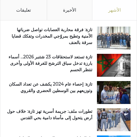
ي
ز
الأشهر
الأخيرة
تعليقات
و
ر
و
تازة: فرقة محاربة العصابات تواصل ضرباتها
ن
الأمنية وتطيح بمروّجي المخدرات وتفكك قضايا
ا
سرقة بالعنف
ل
م
تازة تستعد لاستحقاقات 23 شتنبر 2026… أسماء
ر
بارزة تدخل سباق الترشح للغرفة الأولى وأخرى
ك
تنتظر الحسم
ز
ا
تازة: إحصاء عام 2024 يكشف عن تعداد السكان
ل
وتوزيعهم بين الوسطين الحضري والقروي
إ
ف
ر
ي
تطورات ملف: جريمة أسرية تهز تازة: خلاف حول
ق
أرض يتحول إلى مأساة دامية بحي القدس
ي
ل
ل