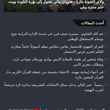
اختلالات تثير استياء الساكنة بعد تهيئة شوارع وأزقة بمدينة
ش
بمدينة
الق
تازة.. مطالب بمراقبة جودة الأشغال قبل التسلم النهائي
ا
تازة..
الث
مطالب
هوا
بمراقبة
ويت
جودة
أحدث المقالات
بطلا
الأشغال
لعص
قبل
فا
عبد الله الشاوي.. مسيرة نصف قرن في خدمة الإدارة الترابية تتوج
التسلم
مك
بوسام الاستحقاق الوطني
النهائي
المركز الجهوي للاستثمار بفاس-مكناس ينظم أسبوعاً خاصاً بمغاربة
العالم لتعزيز فرص الاستثمار
وفاة شخص إثر طعنة بالسلاح الأبيض بوادي بوزملان ضواحي تازة..
ومطالب بتعزيز الأمن
في أجواء إيمانية مهيبة.. الاحتفاء بخمسة من حفظة القرآن الكريم بدار
القرآن المشور بتازة
رسمياً.. عمر البالي يدخل سباق الانتخابات التشريعية بدائرة تازة مرشحاً
لحزب النهضة