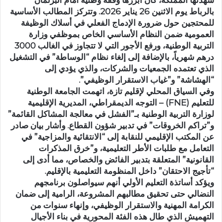
بالرباط يوم الاثنين 26 يناير 2026. وتتركز المطالب الأساسية
للمحتجين حول ضرورة الإدماج الفعلي في أسلاك الوظيفة
العمومية ضمن النظام الأساسي الخاص بموظفي وزارة
التربية الوطنية، ورفع الأجور التي لا تتجاوز في الغالب 3000
درهم شهرياً، بالإضافة إلى إلغاء نظام “الوساطة” في التشغيل
الذي تعتمده الجمعيات والشركات، والذي يؤدي إلى
“الهشاشة” و”غياب الاستقرار الوظيفي”.
وفي السياق المحلي لإقليم تازة، اتهمت الجامعة الوطنية
للتعليم (FNE) – التوجه الديمقراطي، المديرية الإقليمية
لوزارة التربية الوطنية بـ”الفشل في معالجة المشاكل القائمة”
و”تراكم الخروقات” في تدبير شؤون القطاع. وأشار بيان صادر
عن المكتب الإقليمي للنقابة إلى “الانتقائية والمزاجية” في
التعامل مع طلبات الأطر التعليمية، و”خرق المذكرات
القانونية” المتعلقة بتدبير الفائض والخصاص، مما أدى إلى
“تأجيج الاحتقان” داخل المنظومة التعليمية بالإقليم.
ويؤكد أساتذة التعليم الأولي أنهم سيواصلون برنامجهم
النضالي حتى تحقيق مطالبهم المشروعة، الرامية إلى ضمان
الكرامة المهنية والاستقرار الوظيفي، وإنهاء سنوات من
التهميش الذي طال هذه الفئة المحورية في بناء الأجيال