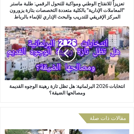
و
ن
تعزيزاً للانفتاح الوطني ومواكبة للتحول الرقمي: طلبة ماستر
ن
ف
"المعاملات الإدارية" بالكلية متعددة التخصصات بتازة يزورون
ي
ت
المركز الإفريقي للتدريب والبحث الإداري للإنماء بالرباط
ا
ح
ا
ا
ن
ل
ت
و
خ
ط
ا
ن
ب
ي
ا
و
ت
م
2
و
0
انتخابات 2026 البرلمانية: هل تظل تازة رهينة الوجوه القديمة
ا
2
ومصالحها الضيقة؟
ك
6
ب
ا
ة
ل
ل
ب
مقالات ذات صلة
ل
ر
ت
ل