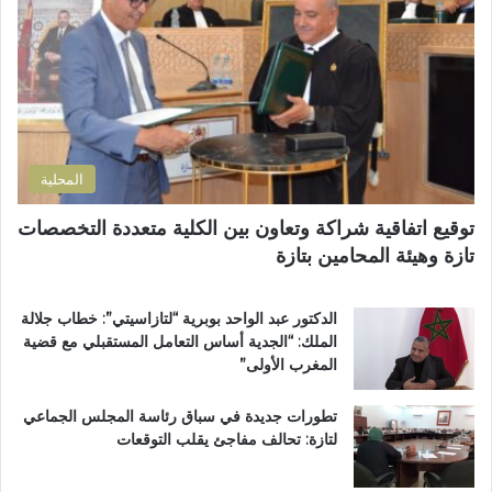
ز
م
ل
م
ن
ك
ل
ح
ت
ا
ف
ر
ن
ظ
و
ض
ة
ن
و
ا
ي
ا
ل
المحلية
ح
ق
ي
ر
توقيع اتفاقية شراكة وتعاون بين الكلية متعددة التخصصات
ت
آ
تازة وهيئة المحامين بتازة
ا
ن
ز
ا
ة
ل
الدكتور عبد الواحد بوبرية “لتازاسيتي”: خطاب جلالة
.
ك
الملك: “الجدية أساس التعامل المستقبلي مع قضية
.
ر
المغرب الأولى”
و
ي
م
م
تطورات جديدة في سباق رئاسة المجلس الجماعي
ط
ب
لتازة: تحالف مفاجئ يقلب التوقعات
ا
د
ل
ا
ب
ر