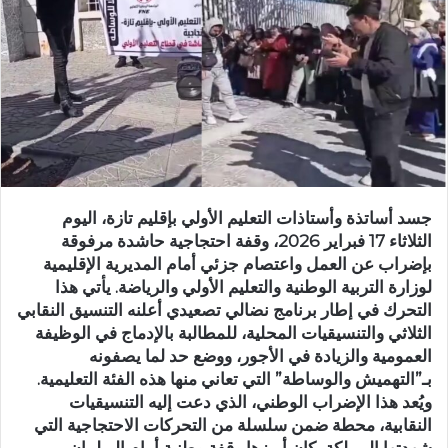
ر
ي
د
ا
إ
ل
ك
ت
ر
جسد أساتذة وأستاذات التعليم الأولي بإقليم تازة، اليوم
و
الثلاثاء 17 فبراير 2026، وقفة احتجاجية حاشدة مرفوقة
ن
بإضراب عن العمل واعتصام جزئي أمام المديرية الإقليمية
ي
لوزارة التربية الوطنية والتعليم الأولي والرياضة. يأتي هذا
ا
التحرك في إطار برنامج نضالي تصعيدي أعلنه التنسيق النقابي
الثلاثي والتنسيقيات المحلية، للمطالبة بالإدماج في الوظيفة
العمومية والزيادة في الأجور، ووضع حد لما يصفونه
بـ”التهميش والوساطة” التي تعاني منها هذه الفئة التعليمية.
ويُعد هذا الإضراب الوطني، الذي دعت إليه التنسيقيات
النقابية، محطة ضمن سلسلة من التحركات الاحتجاجية التي
شهدتها المملكة، كان أبرزها وقفة وطنية أمام البرلمان