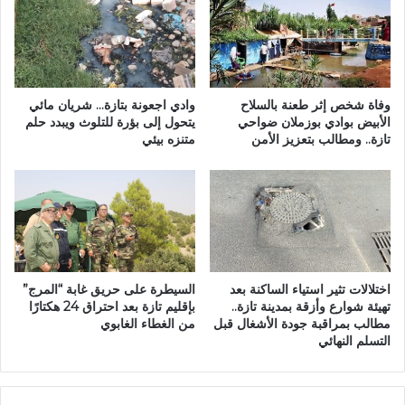
ح
م
و
ا
ل
ن
ا
ي
ل
ة
ر
:
وفاة شخص إثر طعنة بالسلاح
وادي اجعونة بتازة… شريان مائي
ق
ه
الأبيض بوادي بوزملان ضواحي
يتحول إلى بؤرة للتلوث ويبدد حلم
م
تازة.. ومطالب بتعزيز الأمن
متنزه بيئي
ل
ي
ت
:
ظ
ط
ل
ل
ت
ب
ا
ة
ز
م
ة
اختلالات تثير استياء الساكنة بعد
السيطرة على حريق غابة “المرج”
ا
ر
تهيئة شوارع وأزقة بمدينة تازة..
بإقليم تازة بعد احتراق 24 هكتارًا
س
ه
مطالب بمراقبة جودة الأشغال قبل
من الغطاء الغابوي
ت
ي
التسلم النهائي
ر
ن
"
ة
ا
ا
ل