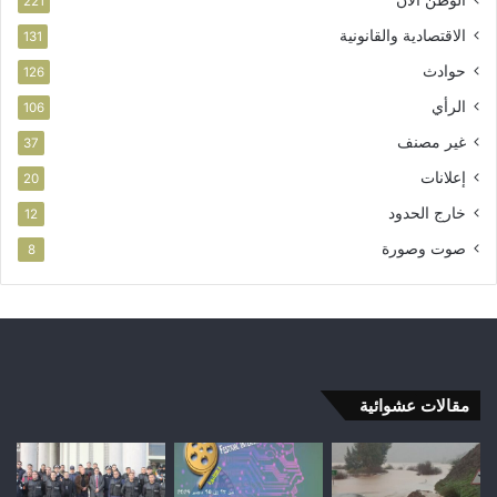
221
الاقتصادية والقانونية
131
حوادث
126
الرأي
106
غير مصنف
37
إعلانات
20
خارج الحدود
12
صوت وصورة
8
مقالات عشوائية