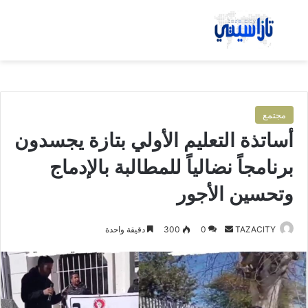
بحث عن
الق
مجتمع
أساتذة التعليم الأولي بتازة يجسدون
برنامجاً نضالياً للمطالبة بالإدماج
وتحسين الأجور
TAZACITY
أ
0
300
دقيقة واحدة
ر
س
ل
ب