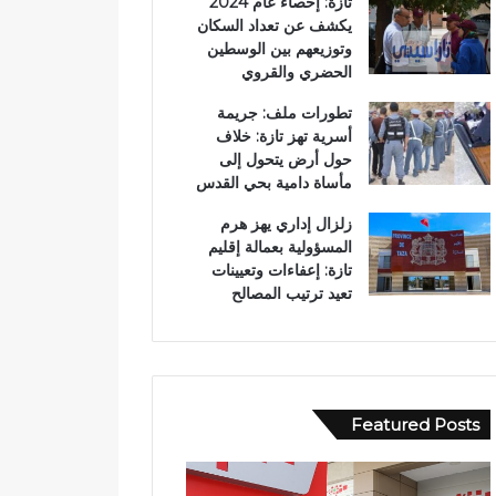
تازة: إحصاء عام 2024
يكشف عن تعداد السكان
وتوزيعهم بين الوسطين
الحضري والقروي
تطورات ملف: جريمة
أسرية تهز تازة: خلاف
حول أرض يتحول إلى
مأساة دامية بحي القدس
زلزال إداري يهز هرم
المسؤولية بعمالة إقليم
تازة: إعفاءات وتعيينات
تعيد ترتيب المصالح
Featured Posts
ا
و
ل
ف