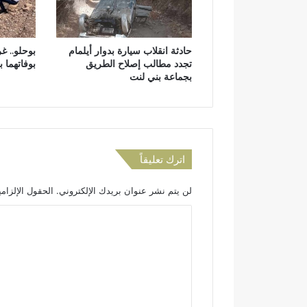
ي
ض
ا
حادثة انقلاب سيارة بدوار أيلمام
بوحلو.. غ
ن
تجدد مطالب إصلاح الطريق
بوفاتهما 
و
بجماعة بني لنت
ا
د
و
ر
غ
ا
اترك تعليقاً
ز
ب
لن يتم نشر عنوان بريدك الإلكتروني.
الحقول الإلزامي
د
و
ا
ا
ل
ر
ا
ت
ل
ع
ز
ل
و