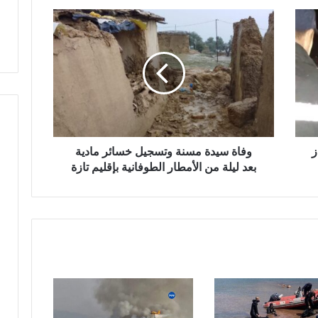
ل
و
و
ف
ط
ا
ن
ة
ي
س
ي
د
ة
م
ز
س
وفاة سيدة مسنة وتسجيل خسائر مادية
ن
بعد ليلة من الأمطار الطوفانية بإقليم تازة
ة
و
ت
س
ج
ي
ل
خ
س
ا