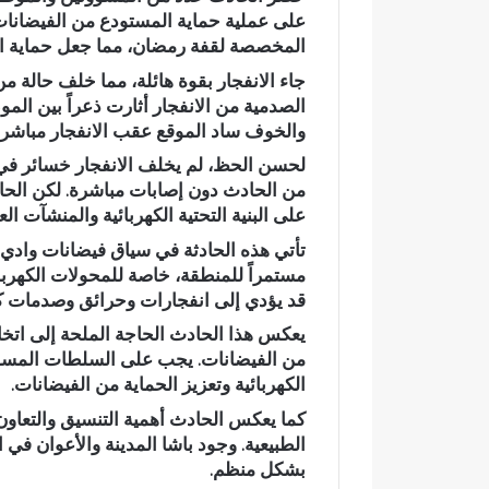
على عملية حماية المستودع من الفيضانات
م
المخصصة لقفة رمضان، مما جعل حماية ال
ي
اً
جاء الانفجار بقوة هائلة، مما خلف حالة م
.
الصدمية من الانفجار أثارت ذعراً بين ال
.
رسمياً.. عمر
والخوف ساد الموقع عقب الانفجار مباشرة
ع
الانتخابات ال
م
لحسن الحظ، لم يخلف الانفجار خسائر في 
مرشحاً لحزب
ر
من الحادث دون إصابات مباشرة. لكن الح
ا
على البنية التحتية الكهربائية والمنشآت الع
ل
تأتي هذه الحادثة في سياق فيضانات وادي 
ب
مستمراً للمنطقة، خاصة للمحولات الكهربائي
ا
قد يؤدي إلى انفجارات وحرائق وصدمات كهر
ل
ي
يعكس هذا الحادث الحاجة الملحة إلى اتخاذ إ
ي
من الفيضانات. يجب على السلطات المسؤول
د
الكهربائية وتعزيز الحماية من الفيضانات.
خ
ل
كما يعكس الحادث أهمية التنسيق والتعاون
س
الطبيعية. وجود باشا المدينة والأعوان في
ب
بشكل منظم.
ا