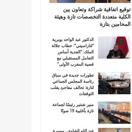
اً
ت
ي
ب
ا
توقيع اتفاقية شراكة وتعاون بين
م
ز
الكلية متعددة التخصصات تازة وهيئة
غ
ة
المحامين بتازة
ا
.
ر
.
الدكتور عبد الواحد بوبرية
ب
و
“لتازاسيتي”: خطاب جلالة
ة
م
الملك: “الجدية أساس
ا
ط
التعامل المستقبلي مع
ل
ا
قضية المغرب الأولى”
ع
ل
ا
ب
تطورات جديدة في سباق
ل
ب
رئاسة المجلس الجماعي
م
ت
لتازة: تحالف مفاجئ يقلب
ل
ع
التوقعات
ت
ز
ع
ي
منير شنتير رئيسًا لجماعة
ز
ز
تازة بأغلبية 19 صوتًا
ي
ا
ز
ل
ف
أ
عبد الله الشاوي.. مسيرة
ر
م