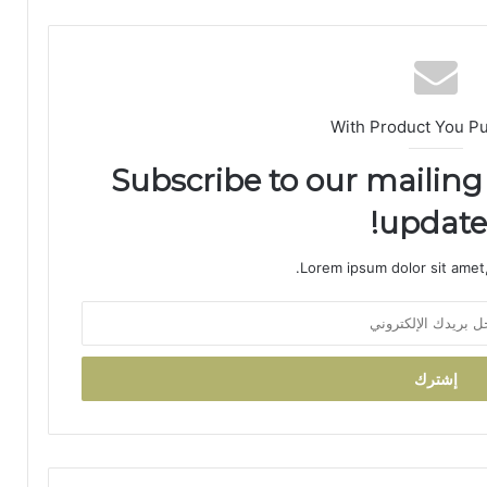
ب
ي
ة
ت
ت
و
With Product You P
ج
ب
Subscribe to our mailing 
و
updates
س
ا
م
Lorem ipsum dolor sit amet,
ا
ل
ا
س
ت
ح
ق
ا
ق
ا