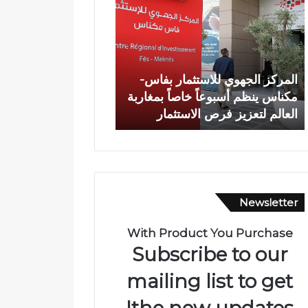
م
ا
ر
ة
ك
ش
ز
خ
ا
ص
المركز الجهوي للاستثمار بفاس-
وفاة شخص إثر طعنة ب
ل
إ
مكناس ينظم أسبوعاً خاصاً بمغاربة
الأبيض بوادي بوزملان 
ج
ث
العالم لتعزيز فرص الاستثمار
ومطالب بتعزيز الأمن
ه
ر
و
ط
ي
ع
ل
ن
ل
ة
ا
ب
Newsletter
س
ا
ت
ل
ث
س
With Product You Purchase
م
ل
Subscribe to our
ا
ا
ر
ح
mailing list to get
ب
ا
the new updates!
ف
ل