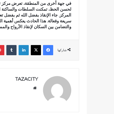
في جهة أخرى من المنطقة، تعرض مركز تربية
ق
لحسن الحظ، تمكنت السلطات والساكنة الم
ا
ل
المركز. جاء الإنقاذ بفضل الله ثم بفضل تع
ا
سريعة وفعالة. هذا الحادث يعكس أهمية ال
ن
والتضامن بين السكان لإنقاذ الأرواح والمم
ت
خ
ا
فيسبوك
‫X
لينكدإن
‏Tumblr
ب
شاركها
ا
ت
ا
ل
ت
TAZACITY
ش
ر
موق
ي
ع
ع
الوي
ي
ة
ب
ب