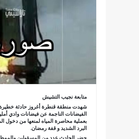
ك
ت
ر
و
ن
ي
ا
متابعة نجيب التشيش
شهدت منطقة قنطرة أغروز حادثة خطيرة ال
الفيضانات الناجمة عن فيضانات وادي أملي
بعملية محاصرة المياه لمنعها من دخول ال
البرد الشديد و قفة رمضان.
ر
حضر الحادث عدد من المسؤولين والموظفين
س