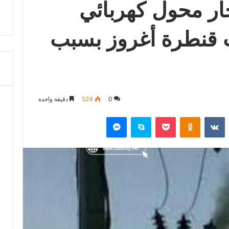
ار محول كهربائي
ب قنطرة أغروز بسبب
0
524
دقيقة واحدة
‏Reddit
‏VKontakte
Odnoklassniki
‫Pocket
سكايب
ماسنجر