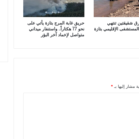
ئ
ر
م
رق شقيقتين تنتهي
حريق غابة المرج بتازة يأتي على
ا
بالمستشفى الإقليمي بتازة
نحو 17 هكتاراً.. واستنفار ميداني
د
متواصل لإخماد آخر البؤر
ي
ة
ب
ع
د
ل
ي
ل
ة مشار إليها بـ
*
ة
م
ن
ا
ل
أ
م
ط