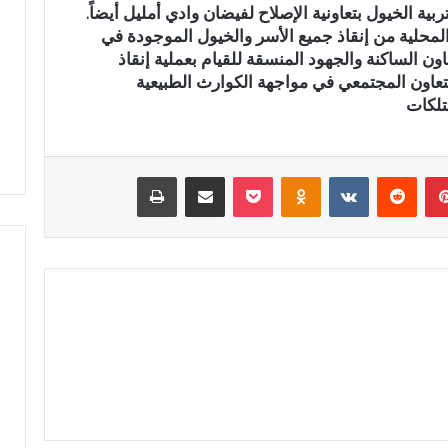
 الخيول بتعاونية الإصلاح لفيضان وادي أمليل أيضاً.
ق
حلية من إنقاذ جميع الأسر والخيول الموجودة في
ر
ن
اون الساكنة والجهود المنسقة للقيام بعملية إنقاذ
ف
تعاون المجتمعي في مواجهة الكوارث الطبيعية
ي
تلكات
خ
د
م
بينتيريست
‏Reddit
‏VKontakte
Odnoklassniki
‫Pocket
مشاركة عبر البريد
طباعة
ة
ا
ل
إ
د
ا
ر
ة
ا
ل
ت
ر
ا