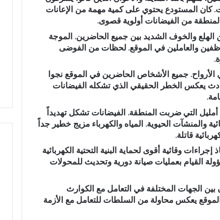
. كان المستودع يحتوي على كمية مهمة من الإعانات
د
منطقة من الفيضانات أولوية قصوى.
ا
ل
ن الهلع والخوف الشديد بين جميع الحاضرين. الموجة
ل
موظفين والعاملين في الموقع. لحظات من الفوضى
ه
 البالي يدخل سباق
عبد الله الشاوي.. مسيرة نصف
.
ا
تشريعية بدائرة تازة
قرن في خدمة الإدارة الترابية تتوج
ل
الأرواح. جميع الأشخاص الحاضرين في الموقع نجوا
 النهضة
بوسام الاستحقاق الوطني
ش
ادث يعكس الخطر الحقيقي الذي تشكله الفيضانات
ا
امة.
و
أمليل التي ضربت المنطقة. الفيضانات تشكل تهديداً
ي
ة والمنشآت الحيوية. المياه والكهرباء مزيج خطير جداً
.
بائية قاتلة.
.
م
جراءات وقائية أقوى لحماية البنية التحتية الكهربائية
س
ة القيام بعمليات صيانة دورية وتحديث للمحولات
ي
ر
ة
 بين الجهات المختلفة في التعامل مع الكوارث
ن
 الموقع يعكس محاولة من السلطات للتعامل مع الأزمة
ص
ف