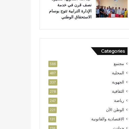
نصف قرن في خدمة
ص
ن
الإدارة الترابية تتوج بوسام
ا
الاستحقاق الوطني
ل
ا
س
ت
ث
م
Categories
ا
ر
مجتمع
586
المحلية
487
الجهوية
337
الثقافية
278
رياضة
247
الوطن الآن
221
الاقتصادية والقانونية
131
حوادث
126