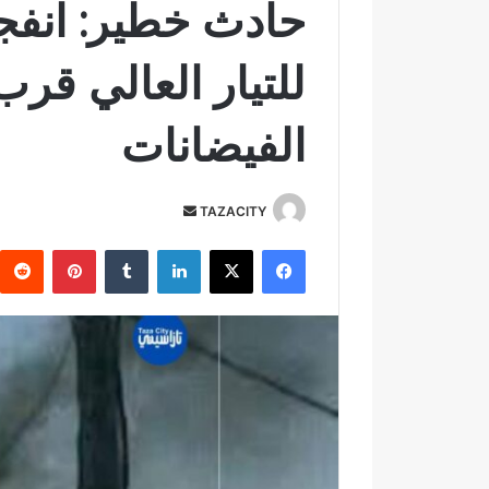
حادث خطير: انفج
للتيار العالي قر
الفيضانات
TAZACITY
أ
ر
فيسبوك
‫X
لينكدإن
‏Tumblr
بينتيريست
س
ل
ب
ر
ي
د
ا
إ
ل