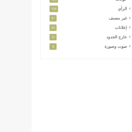
الرأي
106
غير مصنف
37
إعلانات
20
خارج الحدود
12
صوت وصورة
8