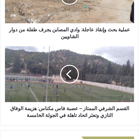
ل
ب
ك
ح
ت
ث
ر
و
و
إ
عملية بحث وإنقاذ عاجلة: وادي المصابن يجرف طفلة من دوار
ن
ن
الشاويين
ي
ق
ا
ا
ذ
ل
ع
ق
ا
س
ج
م
ل
ا
ة
ل
:
ش
و
ر
ا
ف
القسم الشرفي الممتاز – عصبة فاس مكناس: هزيمة الوفاق
د
ي
التازي وتعثر اتحاد تاهلة في الجولة الخامسة
ي
ا
ا
ل
ل
م