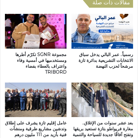
م
م
مقالات ذات صلة
ص
ت
ا
ا
ب
ز
ن
–
ي
ع
ج
ص
ر
ب
ف
ة
رسمياً.. عمر البالي يدخل سباق
مجموعة SGNR تكرّم أطرها
ط
ف
الانتخابات التشريعية بدائرة تازة
ومستخدميها في أمسية وفاء
ف
مرشحاً لحزب النهضة
واعتراف بالعطاء بفضاء
ا
TRIBORD
ل
س
ة
م
م
ك
ن
ن
د
ا
و
س
ا
:
ر
ه
بعد عشر سنوات من الإغلاق..
عامل إقليم تازة يشرف على إطلاق
ا
ز
مغارة فريواطو بتازة تستعيد بريقها
وتدشين مشاريع طرقية ومنشآت
ل
ي
وتفتح آفاقًا جديدة للسياحة والتنمية
فنية بأزيد من 111 مليون درهم
ش
م