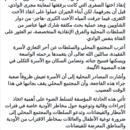
إنقاذ اختها الصغرى التي كانت برفقتها لمعاينة مجرى الوادي،
قبل أن يجرفهما، لكن أبناء الجيران عملوا على انقاذ الأخت
الثغرى، فيما جرفت المياه الأخت الكبرى -هاجر- من دوار
الشاويين. وبعد عملية بحث مكثفة شارك فيها عناصر من
السلطات المحلية والفرق الإنقاذية المتخصصة، تم العثور على
الفتاة بنفس الوادي.
أعرب المجتمع المحلي والسلطات عن أحر التعازي لأسرة
الفقيدة، سائلين الله تعالى أن يتغمدها برحمته الواسعة
ويسكنها فسيح جناته. وتضامن السكان مع الأسرة الثكلى في
هذه المصيبة الأليمة.
وأشارت المصادر المحلية إلى أن الأسرة تعيش ظروفاً صعبة
جراء هذه الفاجعة، وأن المجتمع المحلي يقف بجانبها في هذا
الوقت العصيب.
تأتي هذه الحادثة المؤسفة لتسلط الضوء على أهمية اتخاذ
إجراءات وقائية وتوعوية حول مخاطر الأودية خاصة في فترات
الأمطار والفيضانات. وتدعو السلطات والمجتمع المحلي إلى
ضرورة توعية الأطفال والعائلات بمخاطر الاقتراب من الأودية
والمناطق المعرضة للفيضانات.