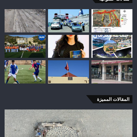
المقالات المميزة
شباب
رأس
أجيري
يحقق