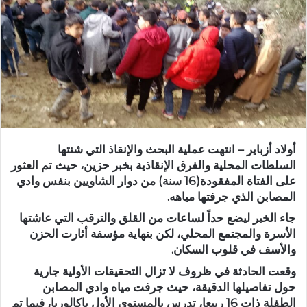
ر
ي
د
ا
إ
ل
ك
ت
ر
أولاد أزباير – انتهت عملية البحث والإنقاذ التي شنتها
و
السلطات المحلية والفرق الإنقاذية بخبر حزين، حيث تم العثور
ن
على الفتاة المفقودة(16 سنة) من دوار الشاويين بنفس وادي
ي
المصابن الذي جرفتها مياهه.
ا
جاء الخبر ليضع حداً لساعات من القلق والترقب التي عاشتها
الأسرة والمجتمع المحلي، لكن بنهاية مؤسفة أثارت الحزن
والأسف في قلوب السكان.
وقعت الحادثة في ظروف لا تزال التحقيقات الأولية جارية
حول تفاصيلها الدقيقة، حيث جرفت مياه وادي المصابن
الطفلة ذات 16 ربيعا، تدرس بالمستوى الأول باكالوريا، فيما تم