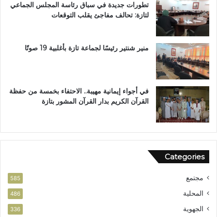
تطورات جديدة في سباق رئاسة المجلس الجماعي
ة
لتازة: تحالف مفاجئ يقلب التوقعات
ب
ن
ي
ل
منير شنتير رئيسًا لجماعة تازة بأغلبية 19 صوتًا
ن
ت
في أجواء إيمانية مهيبة.. الاحتفاء بخمسة من حفظة
القرآن الكريم بدار القرآن المشور بتازة
Categories
مجتمع
585
المحلية
486
الجهوية
336