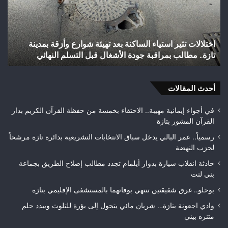
إنجازاً
تاريخياً
بالصعود
إلى
كنة بعد تهيئة شوارع وأزقة بمدينة
شباب رأس أجيري يحقق إنجازاً 
القسم
ة الأشغال قبل التسلم النهائي
الثاني هواة ويتوج بطلاً لعصب
الثاني
هواة
ويتوج
أحدث المقالات
بطلاً
لعصبة
فاس
في أجواء إيمانية مهيبة.. الاحتفاء بخمسة من حفظة القرآن الكريم بدار
مكناس
القرآن المشور بتازة
رسمياً.. عمر البالي يدخل سباق الانتخابات التشريعية بدائرة تازة مرشحاً
لحزب النهضة
حادثة انقلاب سيارة بدوار أيلمام تجدد مطالب إصلاح الطريق بجماعة
بني لنت
بوحلو.. غرق شقيقتين تنتهي بوفاتهما بالمستشفى الإقليمي بتازة
وادي اجعونة بتازة… شريان مائي يتحول إلى بؤرة للتلوث ويبدد حلم
متنزه بيئي