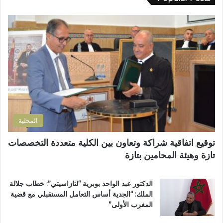
ك
م
ا
ط
ل
ا
إ
ل
ل
ب
ك
إ
ت
ص
ر
ل
و
ا
ن
ح
ي
ا
المحلية
ل
ط
توقيع اتفاقية شراكة وتعاون بين الكلية متعددة التخصصات
ر
تازة وهيئة المحامين بتازة
ي
ق
ب
الدكتور عبد الواحد بوبرية “لتازاسيتي”: خطاب جلالة
ج
الملك: “الجدية أساس التعامل المستقبلي مع قضية
م
المغرب الأولى”
ا
ع