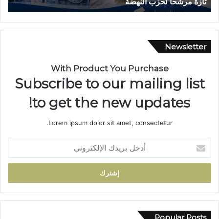
بجماعة بني لنت
ا
ب
س
ي
ا
Newsletter
ر
ة
With Product You Purchase
ب
Subscribe to our mailing list
د
و
to get the new updates!
ا
ر
Lorem ipsum dolor sit amet, consectetur.
أ
ي
أ
ل
د
م
خ
ا
ل
م
ب
ت
ر
ج
ي
د
د
Popular Posts
د