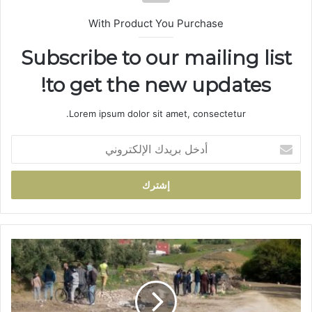
With Product You Purchase
Subscribe to our mailing list
to get the new updates!
Lorem ipsum dolor sit amet, consectetur.
أ
د
خ
ل
ب
ر
ي
د
ع
ك
م
ا
ل
ل
ي
إ
ة