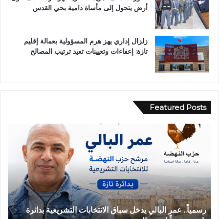
أرض يتحول إلى مأساة دامية بحي القدس
زلزال إداري يهز هرم المسؤولية بعمالة إقليم
تازة: إعفاءات وتعيينات تعيد ترتيب المصالح
Featured Posts
ح
ا
د
ث
ة
ا
ن
ق
بات التشريعية بدائرة
حادثة انقلاب سيارة بدوار أيلمام تجدد مطا
ل