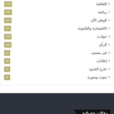
الثقافية
278
رياضة
247
الوطن الآن
221
الاقتصادية والقانونية
131
حوادث
126
الرأي
106
غير مصنف
37
إعلانات
20
خارج الحدود
12
صوت وصورة
8
مقالات عشوائية