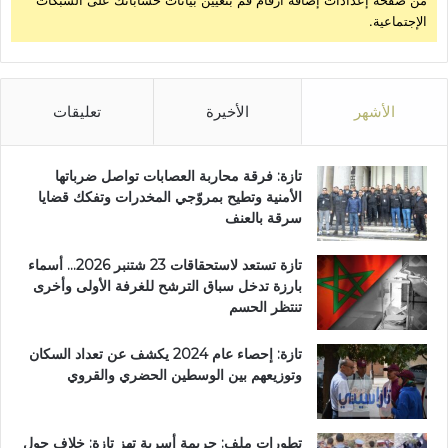
من صفحة إعدادات إضافة أرقام قم بتعيين بيانات حساباتك على الشبكات
ة
الإجتماعية.
الأشهر
الأخيرة
تعليقات
تازة: فرقة محاربة العصابات تواصل ضرباتها
الأمنية وتطيح بمروّجي المخدرات وتفكك قضايا
سرقة بالعنف
تازة تستعد لاستحقاقات 23 شتنبر 2026… أسماء
بارزة تدخل سباق الترشح للغرفة الأولى وأخرى
تنتظر الحسم
تازة: إحصاء عام 2024 يكشف عن تعداد السكان
وتوزيعهم بين الوسطين الحضري والقروي
تطورات ملف: جريمة أسرية تهز تازة: خلاف حول