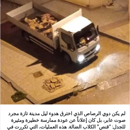
ر
ي
د
ا
إ
ل
ك
ت
ر
و
ن
ي
ا
لم يكن دوي الرصاص الذي اخترق هدوء ليل مدينة تازة مجرد
صوت عابر، بل كان إعلاناً عن عودة ممارسة خطيرة ومثيرة
للجدل: “قنص” الكلاب الضالة. هذه العمليات، التي تكررت في