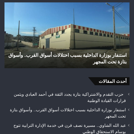
وفاة
واد
شخص
اجع
إثر
بتا
طعنة
شر
بالسلاح
مائ
الأبيض
يتح
بوادي
إلى
بوزملان
بؤر
وفاة شخص إثر طعنة بالسلاح الأبيض بوادي بوزملان ضواحي
و
ضواحي
للت
تازة.. ومطالب بتعزيز الأمن
ح
تازة..
ويب
ومطالب
حل
بتعزيز
متن
الأمن
أحدث المقالات
بيئ
حزب التقدم والاشتراكية بتازة يجدد الثقة في أحمد العبادي ويثمن
قرارات القيادة الوطنية
استنفار بوزارة الداخلية بسبب اختلالات أسواق القرب.. وأسواق بتازة
تحت المجهر
عبد الله الشاوي.. مسيرة نصف قرن في خدمة الإدارة الترابية تتوج
بوسام الاستحقاق الوطني