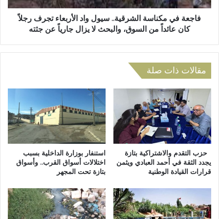
م
ك
ع
ن
فاجعة في مكناسة الشرقية.. سيول واد الأربعاء تجرف رجلاً
ا
ا
كان عائداً من السوق، والبحث لا يزال جارياً عن جثته
ل
س
و
ة
ط
ا
ن
ل
مقالات ذات صلة
ي
ش
ل
ر
ل
ق
أ
ي
ح
ة
ر
.
ا
.
ر
س
حزب التقدم والاشتراكية بتازة
استنفار بوزارة الداخلية بسبب
ب
ي
يجدد الثقة في أحمد العبادي ويثمن
اختلالات أسواق القرب.. وأسواق
ج
قرارات القيادة الوطنية
بتازة تحت المجهر
و
ه
ل
ة
و
ف
ا
ا
د