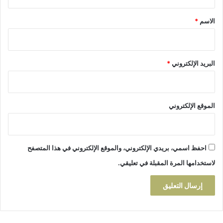
ئ
ق
ة
د
*
ع
الاسم
*
اً
ز
م
ي
ن
ز
ا
أ
البريد الإلكتروني
*
ل
خ
س
ن
و
و
ق
ش
،
الموقع الإلكتروني
و
ا
ل
ب
احفظ اسمي، بريدي الإلكتروني، والموقع الإلكتروني في هذا المتصفح
ح
لاستخدامها المرة المقبلة في تعليقي.
ث
ل
ا
ي
ز
ا