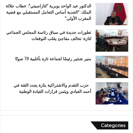
ت
غ
الدكتور عبد الواحد بوبرية “لتازاسيتي”: خطاب جلالة
ت
ا
الملك: “الجدية أساس التعامل المستقبلي مع قضية
و
ر
المغرب الأولى”
ج
ب
ب
ة
تطورات جديدة في سباق رئاسة المجلس الجماعي
و
ا
لتازة: تحالف مفاجئ يقلب التوقعات
س
ل
ا
ع
م
ا
ا
ل
منير شنتير رئيسًا لجماعة تازة بأغلبية 19 صوتًا
ل
م
ا
ل
س
ت
ت
ع
حزب التقدم والاشتراكية بتازة يجدد الثقة في
ح
ز
أحمد العبادي ويثمن قرارات القيادة الوطنية
ق
ي
ا
ز
ق
ف
ا
ر
ل
ص
Categories
و
ا
ط
ل