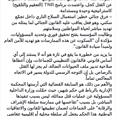
عن القتل كحل، واعتمدت برنامج TNR (التعقيم والتلقيح)
كاستراتيجية وحيدة ومستدامة.
– خرق جنائي خطير: استعمال السلاح الناري داخل تجمّع
سكني، وهو فعل يعاقب عليه القانون الجنائي لما يمثله من
تهديد مباشر لحياة المواطنين وسلامتهم.
وطالبت المؤسسة بفتح تحقيق فوري وتحديد المسؤوليات،
مؤكدة أن “السكوت عن هذه الممارسات هو تهديد للأمن العام
ولمبدأ سيادة القانون”.
ما يزيد من خطورة ما يقع في تازة هو أنه لا يستند إلى أي
أساس قانوني. فالقانون التنظيمي للجماعات، وإن أعطاها
صلاحية تدبير ملف الحيوانات الضالة، لم يجز لها القتل
بالرصاص. بل إن التوجه الرسمي للدولة يسير في الاتجاه
المعاكس تماماً.
والأهم من ذلك، هو السابقة القضائية التي أرستها المحكمة
الإدارية بالرباط في حكم شهير، حيث حمّلت وزارة الداخلية
المسؤولية عن عمليات قتل مماثلة، ليس بسبب تنفيذها
المباشر، بل بسبب “تقاعسها في ممارسة سلطة الإشراف
والرقابة” على الجماعات لضمان تطبيقها للقانون والاتفاقيات
الوطنية. هذا الحكم يجعل أي سلطة محلية أو إقليمية تتغاضى