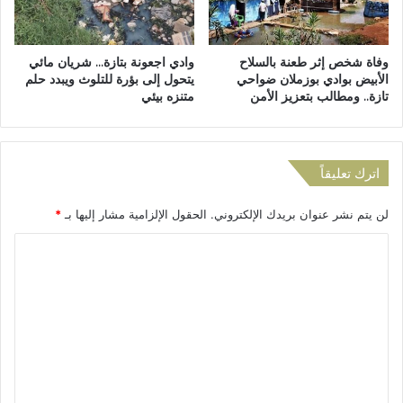
س
ا
–
ل
م
أ
وفاة شخص إثر طعنة بالسلاح
وادي اجعونة بتازة… شريان مائي
ك
ر
الأبيض بوادي بوزملان ضواحي
يتحول إلى بؤرة للتلوث ويبدد حلم
ن
ب
تازة.. ومطالب بتعزيز الأمن
متنزه بيئي
ا
ع
س
ا
ي
ء
ت
ت
اترك تعليقاً
ر
ج
ش
ر
ح
لن يتم نشر عنوان بريدك الإلكتروني.
الحقول الإلزامية مشار إليها بـ
*
ف
و
ر
ا
ح
ج
ي
ل
ل
دً
اً
ت
ا
ك
ل
ع
ا
خ
ن
ل
ل
ع
ي
ا
ا
ف