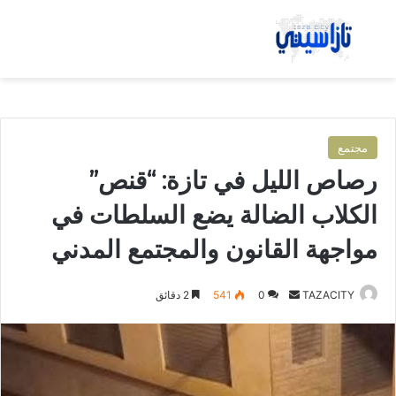
بحث عن
الق
مجتمع
رصاص الليل في تازة: “قنص”
الكلاب الضالة يضع السلطات في
مواجهة القانون والمجتمع المدني
TAZACITY
أ
0
541
2 دقائق
ر
س
ل
ب