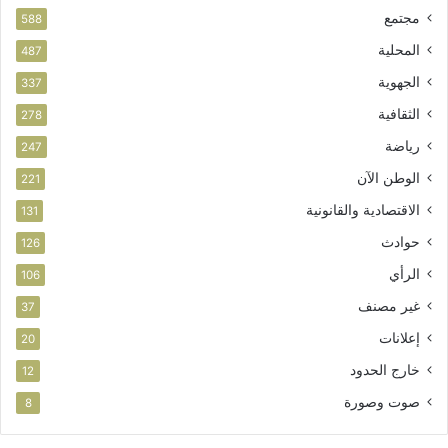
مجتمع
ن
ا
588
ي
س
المحلية
487
ت
الجهوية
ث
337
م
الثقافية
278
ا
ر
رياضة
247
الوطن الآن
221
الاقتصادية والقانونية
131
حوادث
126
الرأي
106
غير مصنف
37
إعلانات
20
خارج الحدود
12
صوت وصورة
8