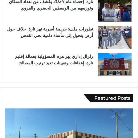
تازة: إحصاء عام 2024 يكشف عن تعداد السكان
وتوزيعهم بين الوسطين الحضري والقروي
تطورات ملف: جريمة أسرية تهز تازة: خلاف حول
أرض يتحول إلى مأساة دامية بحي القدس
زلزال إداري يهز هرم المسؤولية بعمالة إقليم
تازة: إعفاءات وتعيينات تعيد ترتيب المصالح
Featured Posts
ع
ا
ب
ل
د
م
ا
ر
ل
ك