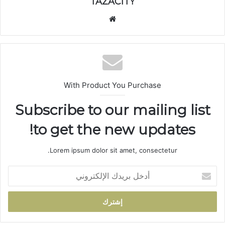
TAZACITY
موق
ع
الوي
ب
With Product You Purchase
Subscribe to our mailing list
to get the new updates!
Lorem ipsum dolor sit amet, consectetur.
أ
د
خ
ل
ب
ر