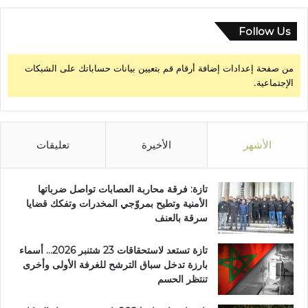
ل
ج
Follow Us
ا
ر
من صفحة إعدادات إضافة أرقام قم بتعيين بيانات حساباتك على الشبكات
ي
الإجتماعية.
اً
ع
ن
ج
ث
الأشهر
الأخيرة
تعليقات
ت
ه
تازة: فرقة محاربة العصابات تواصل ضرباتها
الأمنية وتطيح بمروّجي المخدرات وتفكك قضايا
سرقة بالعنف
تازة تستعد لاستحقاقات 23 شتنبر 2026… أسماء
بارزة تدخل سباق الترشح للغرفة الأولى وأخرى
تنتظر الحسم