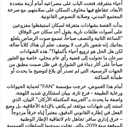
أحياء متفرقة، فتحت الباب على مصراعيه أمام أزمة متعددة
الأبعاد، تتقاطع فيها مخاوف السكان على سلامتهم، مع صرخة
المجتمع المدني، وصلابة النصوص القانونية.
بدأت القصة بشهادات متفرقة لسكان استيقظوا مفزوعين
على أصوات طلقات نارية. يقول أحد سكان حي الوفاق:
“الساعة الثانية والنصف صباحاً، تسمع صوت الرصاص يلعلع
بجانبك. إنه شعور بالرعب لا يوصف. نعلم أن هناك كلاباً ضالة،
لكن هل الحل هو ترويع أحياء بأكملها؟”. هذه الشهادات
سرعان ما تحولت إلى قضية رأي عام محلي، خاصة مع العثور
صباحاً على آثار دماء في الشوارع، في ظل صمت مطبق من
الجهات الرسمية، التي لم تصدر أي بلاغ لتوضيح ما يحدث أو
طمأنة الساكنة.
أمام هذا الغموض، خرجت مؤسسة “FAN” لحماية الحيوانات
ورعاية الطبيعة – فرع تازة، ببيان استنكاري شديد اللهجة،
واصفة ما يحدث بـ”الجريمة المكتملة الأركان”. البيان، الذي
استند إلى شهادات موثقة، لم يكتفِ بالإدانة الأخلاقية، بل وضع
الفعل في إطاره القانوني الدقيق، معتبراً إياه خرقاً مزدوجاً:
– خرق إداري سافر: تجاهل تام لاتفاقية الإطار الوطنية
الموقعة سنة 2019، والتي تخلت بموجبها السلطات العمومية