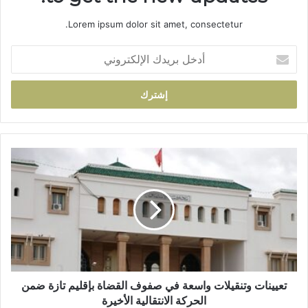
Lorem ipsum dolor sit amet, consectetur.
أ
د
خ
ل
ب
ر
ي
د
ت
ك
ع
ا
ي
ل
ي
إ
ن
ل
ا
ك
ت
ت
و
ر
ت
و
ن
تعيينات وتنقيلات واسعة في صفوف القضاة بإقليم تازة ضمن
ن
ق
الحركة الانتقالية الأخيرة