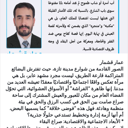
ر
ي
د
ا
إ
ل
ك
ت
ر
عمار قشمار
و
الصور القادمة من شوارع مدينة تازة، حيث تفترش البضائع
ن
المتراكمة قارعة الطريق، ليست مجرد مشهد عابر، بل هي
ي
مرآة تعكس واقعًا اجتماعيًا واقتصاديًا معقدًا تعيشه العديد من
ا
مدننا. إنها ظاهرة “الفراشة” أو الأسواق العشوائية، التي تحوّل
الفضاء العام من مكان للعبور والعيش المشترك إلى ساحة
صراع صامت بين الحق في كسب الرزق والحق في بيئة
منظمة وهادئة. فهل هذه “فوضى خلاقة” كما يسميها البعض،
أم أنها أزمة إدارة وتخطيط تستدعي حلولًا جذرية؟
* الأبعاد الاجتماعية والاقتصادية: صراع البقاء
لا يمكن فهم هذه الظاهرة دون الغوص في جذورها الاقتصادية.