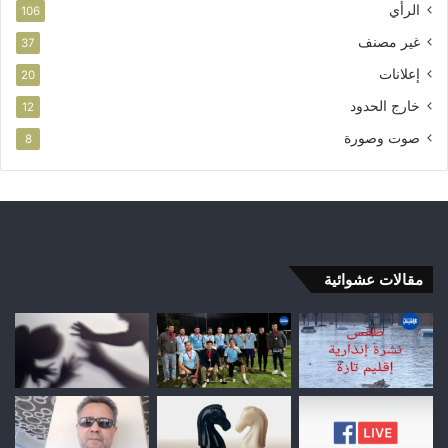
الرأي
106
غير مصنف
37
إعلانات
20
خارج الحدود
12
صوت وصورة
8
مقالات عشوائية