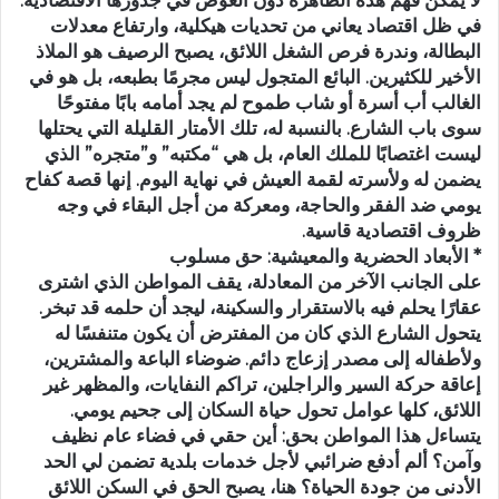
في ظل اقتصاد يعاني من تحديات هيكلية، وارتفاع معدلات
البطالة، وندرة فرص الشغل اللائق، يصبح الرصيف هو الملاذ
الأخير للكثيرين. البائع المتجول ليس مجرمًا بطبعه، بل هو في
الغالب أب أسرة أو شاب طموح لم يجد أمامه بابًا مفتوحًا
سوى باب الشارع. بالنسبة له، تلك الأمتار القليلة التي يحتلها
ليست اغتصابًا للملك العام، بل هي “مكتبه” و”متجره” الذي
يضمن له ولأسرته لقمة العيش في نهاية اليوم. إنها قصة كفاح
يومي ضد الفقر والحاجة، ومعركة من أجل البقاء في وجه
ظروف اقتصادية قاسية.
* الأبعاد الحضرية والمعيشية: حق مسلوب
على الجانب الآخر من المعادلة، يقف المواطن الذي اشترى
عقارًا يحلم فيه بالاستقرار والسكينة، ليجد أن حلمه قد تبخر.
يتحول الشارع الذي كان من المفترض أن يكون متنفسًا له
ولأطفاله إلى مصدر إزعاج دائم. ضوضاء الباعة والمشترين،
إعاقة حركة السير والراجلين، تراكم النفايات، والمظهر غير
اللائق، كلها عوامل تحول حياة السكان إلى جحيم يومي.
يتساءل هذا المواطن بحق: أين حقي في فضاء عام نظيف
وآمن؟ ألم أدفع ضرائبي لأجل خدمات بلدية تضمن لي الحد
الأدنى من جودة الحياة؟ هنا، يصبح الحق في السكن اللائق