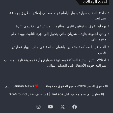
بطلاً
أحدث المقالات
الغ
لعصبة
الغ
فاس
حادثة انقلاب سيارة بدوار أيلمام تجدد مطالب إصلاح الطريق بجماعة
مكناس
بني لنت
بوحلو.. غرق شقيقتين تنتهي بوفاتهما بالمستشفى الإقليمي بتازة
وادي اجعونة بتازة… شريان مائي يتحول إلى بؤرة للتلوث ويبدد حلم
متنزه بيئي
القضاء يبدأ محاكمة منتخبين وأعوان سلطة في ملف انهيار عمارتين
بفاس
اختلالات تثير استياء الساكنة بعد تهيئة شوارع وأزقة بمدينة تازة.. مطالب
بمراقبة جودة الأشغال قبل التسلم النهائي
© حقوق النشر 2026، جميع الحقوق محفوظة |
Jannah News الثيم
(المظهر) تم تصميمه من قِبل TieLabs
| مُستضاف بفخر
SiteGround
فيسبوك
‫X
‫YouTube
انستقرام