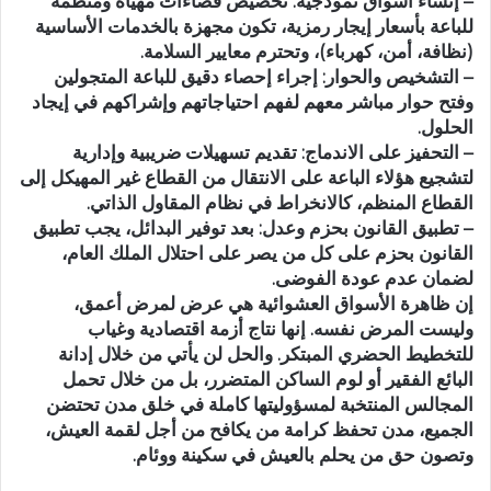
– إنشاء أسواق نموذجية: تخصيص فضاءات مهيأة ومنظمة
للباعة بأسعار إيجار رمزية، تكون مجهزة بالخدمات الأساسية
(نظافة، أمن، كهرباء)، وتحترم معايير السلامة.
– التشخيص والحوار: إجراء إحصاء دقيق للباعة المتجولين
وفتح حوار مباشر معهم لفهم احتياجاتهم وإشراكهم في إيجاد
الحلول.
– التحفيز على الاندماج: تقديم تسهيلات ضريبية وإدارية
لتشجيع هؤلاء الباعة على الانتقال من القطاع غير المهيكل إلى
القطاع المنظم، كالانخراط في نظام المقاول الذاتي.
– تطبيق القانون بحزم وعدل: بعد توفير البدائل، يجب تطبيق
القانون بحزم على كل من يصر على احتلال الملك العام،
لضمان عدم عودة الفوضى.
إن ظاهرة الأسواق العشوائية هي عرض لمرض أعمق،
وليست المرض نفسه. إنها نتاج أزمة اقتصادية وغياب
للتخطيط الحضري المبتكر. والحل لن يأتي من خلال إدانة
البائع الفقير أو لوم الساكن المتضرر، بل من خلال تحمل
المجالس المنتخبة لمسؤوليتها كاملة في خلق مدن تحتضن
الجميع، مدن تحفظ كرامة من يكافح من أجل لقمة العيش،
وتصون حق من يحلم بالعيش في سكينة ووئام.