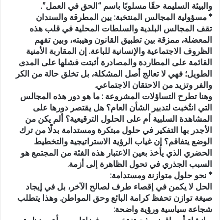
والبيئة السليمة حقًا مسلوبًا باسم “الحق في العمل”.
* مسؤولية المجالس المنتخبة: بين المطرقة والسندان
تقف المجالس البلدية والسلطات المحلية في قلب هذه
المعضلة، ممزقة بين تطبيق القانون وهيبته، وبين تفهم
الظروف الاجتماعية والإنسانية للباعة. إن المقاربة الأمنية
القائمة على المطاردة والمصادرة أثبتت فشلها على المدى
الطويل؛ فهي لا تعالج أصل المشكلة، بل تخلق حالة من الكر
والفر وتزيد من الاحتقان الاجتماعي.
وهنا تطرح التساؤلات المشروعة : ما هو دور هذه المجالس
التي انتُخبت لتدبير الشأن العام؟ هل يقتصر دورها على
المشاهدة السلبية أم على الحلول الترقيعية؟ ألم يكن من
الأجدر بها التفكير في حلول مبتكرة ومستدامة بدلًا من ترك
الوضع يتفاقم؟ إن غياب الرؤية الاستراتيجية والتخطيط
الحضري الذي يأخذ بعين الاعتبار هذه الفئة من المجتمع هو
السبب الجذري في تحول الظاهرة إلى أزمة.
* نحو حلول متوازنة ومستدامة:
الحل لا يكمن في إقصاء طرف لصالح الآخر، بل في إيجاد
صيغة توازن تحفظ كرامة البائع وحق المواطن. وهذا يتطلب
شجاعة سياسية ورؤية واضحة: