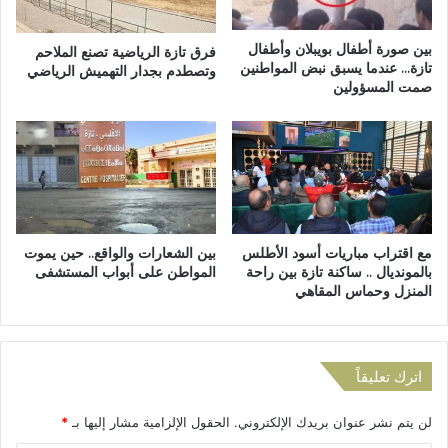
ب
ب
إ
ف
ق
ا
بين صورة أطفال بويبلان وأطفال
فرق تازة الرياضية تصنع الملاحم
ل
س
تازة… عندما يسبق نبض المواطنين
وتصطدم بجدار التهميش الرياضي
ي
صمت المسؤولين
ت
م
ق
ت
د
ا
م
ز
م
ة
س
ض
ر
م
ح
مع اقتراب مباريات أسود الأطلس
بين الشعارات والواقع.. حين يموت
ن
ي
بالمونديال .. ساكنة تازة بين راحة
المواطن على أبواب المستشفى
ا
ة
المنزل وحماس المقاهي
ل
“
ح
إ
ر
س
ك
ا
اترك تعليقاً
ة
ء
ا
ة
ل
لن يتم نشر عنوان بريدك الإلكتروني.
الحقول الإلزامية مشار إليها بـ
*
”
ا
ع