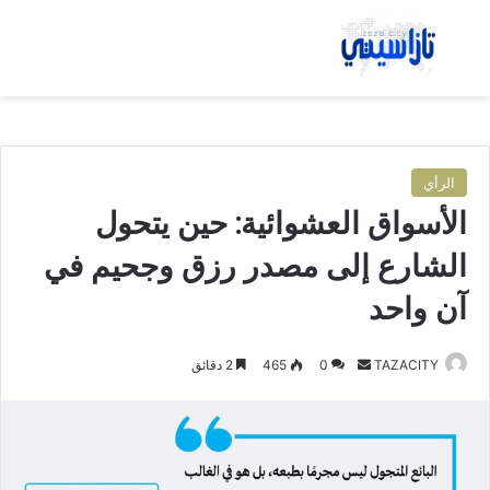
بحث عن
الق
الرأي
الأسواق العشوائية: حين يتحول
الشارع إلى مصدر رزق وجحيم في
آن واحد
TAZACITY
أ
0
465
2 دقائق
ر
س
ل
ب