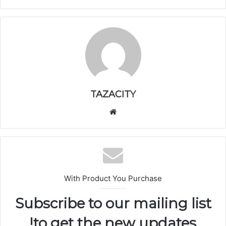
TAZACITY
موق
ع
الوي
ب
With Product You Purchase
Subscribe to our mailing list
to get the new updates!