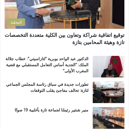
و
ت
ن
ن
ل
ه
ي
و
ي
المحلية
ث
ا
و
ر
توقيع اتفاقية شراكة وتعاون بين الكلية متعددة التخصصات
ي
ع
تازة وهيئة المحامين بتازة
ب
م
د
ا
د
ر
الدكتور عبد الواحد بوبرية “لتازاسيتي”: خطاب جلالة
ح
ت
الملك: “الجدية أساس التعامل المستقبلي مع قضية
ل
ي
المغرب الأولى”
م
ن
م
ب
تطورات جديدة في سباق رئاسة المجلس الجماعي
ت
ف
لتازة: تحالف مفاجئ يقلب التوقعات
ن
ا
ز
س
ه
ب
منير شنتير رئيسًا لجماعة تازة بأغلبية 19 صوتًا
ي
ئ
ي