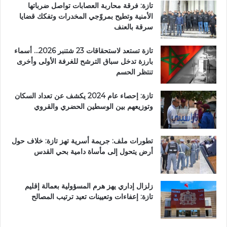
تازة: فرقة محاربة العصابات تواصل ضرباتها
الأمنية وتطيح بمروّجي المخدرات وتفكك قضايا
سرقة بالعنف
تازة تستعد لاستحقاقات 23 شتنبر 2026… أسماء
بارزة تدخل سباق الترشح للغرفة الأولى وأخرى
تنتظر الحسم
تازة: إحصاء عام 2024 يكشف عن تعداد السكان
وتوزيعهم بين الوسطين الحضري والقروي
تطورات ملف: جريمة أسرية تهز تازة: خلاف حول
أرض يتحول إلى مأساة دامية بحي القدس
زلزال إداري يهز هرم المسؤولية بعمالة إقليم
تازة: إعفاءات وتعيينات تعيد ترتيب المصالح