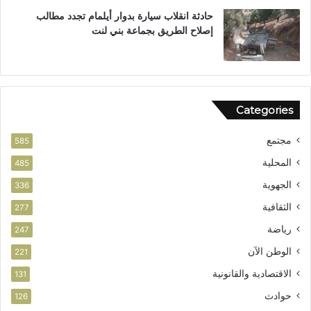
حادثة انقلاب سيارة بدوار أيلمام تجدد مطالب
إصلاح الطريق بجماعة بني لنت
Categories
مجتمع
585
المحلية
485
الجهوية
336
الثقافية
277
رياضة
247
الوطن الآن
221
الاقتصادية والقانونية
131
حوادث
126