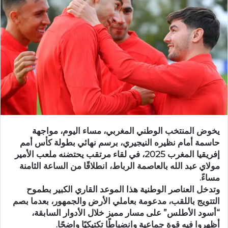
ب
ر
ي
د
ا
إ
ل
ك
ت
ر
يخوض المنتخب الوطني المغربي، مساء اليوم، مواجهة
و
حاسمة أمام نظيره النيجيري، برسم نهائي بطولة كأس أمم
ن
إفريقيا المغرب 2025، في لقاء مرتقب يحتضنه ملعب الأمير
ي
مولاي عبد الله بالعاصمة الرباط، انطلاقًا من الساعة الثامنة
ا
مساءً.
وتدخل العناصر الوطنية هذا الموعد القاري الكبير بطموح
التتويج باللقب، مدعومة بعاملي الأرض والجمهور، بعدما بصم
“أسود الأطلس” على مسار مميز خلال الأدوار السابقة،
أظهروا فيه قوة جماعية وانضباطًا تكتيكيًا واضحًا.