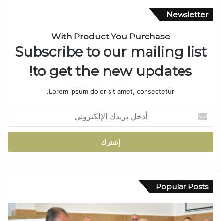
ا
ز
Newsletter
ة
…
With Product You Purchase
ش
Subscribe to our mailing list
ر
ي
to get the new updates!
ا
ن
Lorem ipsum dolor sit amet, consectetur.
م
ا
أ
ئ
د
ي
خ
ي
ل
ت
ب
ح
ر
و
ي
ل
د
Popular Posts
إ
ك
ل
ا
ى
ل
ب