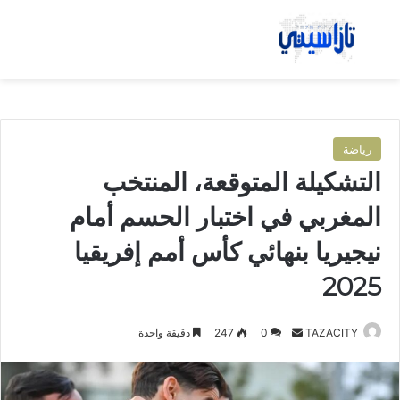
بحث عن
الق
رياضة
التشكيلة المتوقعة، المنتخب
المغربي في اختبار الحسم أمام
نيجيريا بنهائي كأس أمم إفريقيا
2025
TAZACITY
أ
0
247
دقيقة واحدة
ر
س
ل