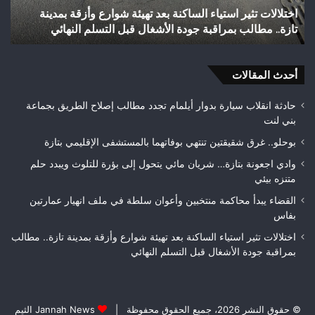
إلى
 وأزقة بمدينة
شباب رأس أجيري يحقق إنجازاً تاريخياً بالصعود إ
القسم
لم النهائي
الثاني هواة ويتوج بطلاً لعصبة فاس مكناس
الثاني
هواة
ويتوج
أحدث المقالات
بطلاً
لعصبة
فاس
حادثة انقلاب سيارة بدوار أيلمام تجدد مطالب إصلاح الطريق بجماعة
مكناس
بني لنت
بوحلو.. غرق شقيقتين تنتهي بوفاتهما بالمستشفى الإقليمي بتازة
وادي اجعونة بتازة… شريان مائي يتحول إلى بؤرة للتلوث ويبدد حلم
متنزه بيئي
القضاء يبدأ محاكمة منتخبين وأعوان سلطة في ملف انهيار عمارتين
بفاس
اختلالات تثير استياء الساكنة بعد تهيئة شوارع وأزقة بمدينة تازة.. مطالب
بمراقبة جودة الأشغال قبل التسلم النهائي
© حقوق النشر 2026، جميع الحقوق محفوظة |
Jannah News الثيم