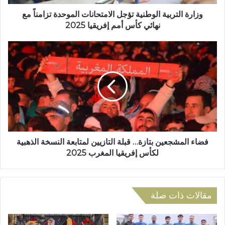
ر
ر
و
ب
وزارة التربية الوطنية تؤجل الامتحانات الموحدة تزامناً مع
ن
ي
نهائي كأس أمم إفريقيا 2025
ي
ة
ا
ف
ل
ض
و
ا
ط
ء
ن
ا
ي
ل
ة
م
ت
ش
ؤ
ج
ج
ع
فضاء المشجعين بتازة… قبلة التازيين لمتابعة النسخة الذهبية
ل
ي
لكأس إفريقيا المغرب 2025
ا
ن
ل
ب
ا
ت
م
ا
مقالات ذات صلة
ت
ز
ح
ة
ا