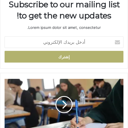
Subscribe to our mailing list
to get the new updates!
Lorem ipsum dolor sit amet, consectetur.
أ
د
خ
ل
ب
ر
ي
د
و
ك
ز
ا
ا
ل
ر
إ
ة
ل
ا
ك
ل
ت
ت