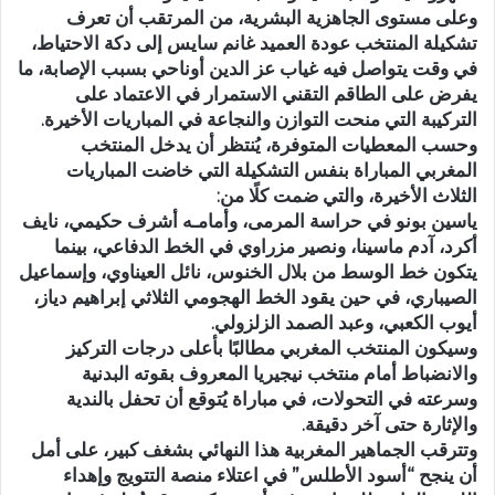
وعلى مستوى الجاهزية البشرية، من المرتقب أن تعرف
تشكيلة المنتخب عودة العميد غانم سايس إلى دكة الاحتياط،
في وقت يتواصل فيه غياب عز الدين أوناحي بسبب الإصابة، ما
يفرض على الطاقم التقني الاستمرار في الاعتماد على
التركيبة التي منحت التوازن والنجاعة في المباريات الأخيرة.
وحسب المعطيات المتوفرة، يُنتظر أن يدخل المنتخب
المغربي المباراة بنفس التشكيلة التي خاضت المباريات
الثلاث الأخيرة، والتي ضمت كلًا من:
ياسين بونو في حراسة المرمى، وأمامـه أشرف حكيمي، نايف
أكرد، آدم ماسينا، ونصير مزراوي في الخط الدفاعي، بينما
يتكون خط الوسط من بلال الخنوس، نائل العيناوي، وإسماعيل
الصيباري، في حين يقود الخط الهجومي الثلاثي إبراهيم دياز،
أيوب الكعبي، وعبد الصمد الزلزولي.
وسيكون المنتخب المغربي مطالبًا بأعلى درجات التركيز
والانضباط أمام منتخب نيجيريا المعروف بقوته البدنية
وسرعته في التحولات، في مباراة يُتوقع أن تحفل بالندية
والإثارة حتى آخر دقيقة.
وتترقب الجماهير المغربية هذا النهائي بشغف كبير، على أمل
أن ينجح “أسود الأطلس” في اعتلاء منصة التتويج وإهداء