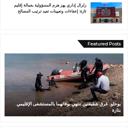
زلزال إداري يهز هرم المسؤولية بعمالة إقليم
تازة: إعفاءات وتعيينات تعيد ترتيب المصالح
Featured Posts
و
ا
د
ي
ا
ج
ع
و
الإقليمي
وادي اجعونة بتازة… شريان مائي يتحول إلى بؤرة للتلو
ن
حلم متنزه بيئي
ة
ب
ت