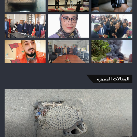
المقالات المميزة
شباب
رأس
أجيري
يحقق
إنجازاً
تاريخياً
بالصعود