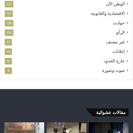
الوطن الآن
221
الاقتصادية والقانونية
131
حوادث
126
الرأي
106
غير مصنف
37
إعلانات
20
خارج الحدود
12
صوت وصورة
8
مقالات عشوائية