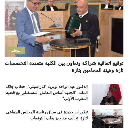
إ
ؤ
ل
ر
ك
ة
ت
ل
ر
ل
و
ت
ن
ل
ي
و
المحلية
ث
و
توقيع اتفاقية شراكة وتعاون بين الكلية متعددة التخصصات
ي
تازة وهيئة المحامين بتازة
ب
د
د
الدكتور عبد الواحد بوبرية “لتازاسيتي”: خطاب جلالة
ح
الملك: “الجدية أساس التعامل المستقبلي مع قضية
ل
المغرب الأولى”
م
م
تطورات جديدة في سباق رئاسة المجلس الجماعي
ت
لتازة: تحالف مفاجئ يقلب التوقعات
ن
ز