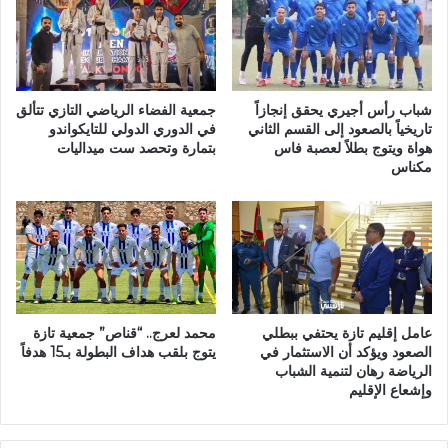
…
ن
ق
ا
ب
ت
ل
ا
ة
ل
ا
شباب رأس أجيري يحقق إنجازاً
جمعية الفضاء الرياضي التازي تتألق
م
ل
تاريخياً بالصعود إلى القسم الثاني
في الدوري الدولي للتايكواندو
و
هواة ويتوج بطلاً لعصبة فاس
بتمارة وتحصد ست ميداليات
ت
مكناس
ح
ا
د
ز
ة
ي
ت
ي
ز
ن
ا
ل
م
م
ن
ت
عامل إقليم تازة يحتفي ببطلي
محمد لعرج.. “قناص” جمعية تازة
اً
ا
الصعود ويؤكد أن الاستثمار في
يتوج بلقب هداف البطولة بـ15 هدفاً
م
ب
الرياضة رهان لتنمية الشباب
ع
ع
وإشعاع الإقليم
ن
ة
ه
ا
ا
ل