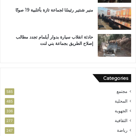
ه
ب
منير شنتير رئيسًا لجماعة تازة بأغلبية 19 صوتًا
ي
ئ
ي
حادثة انقلاب سيارة بدوار أيلمام تجدد مطالب
إصلاح الطريق بجماعة بني لنت
Categories
مجتمع
585
المحلية
485
الجهوية
336
الثقافية
277
رياضة
247