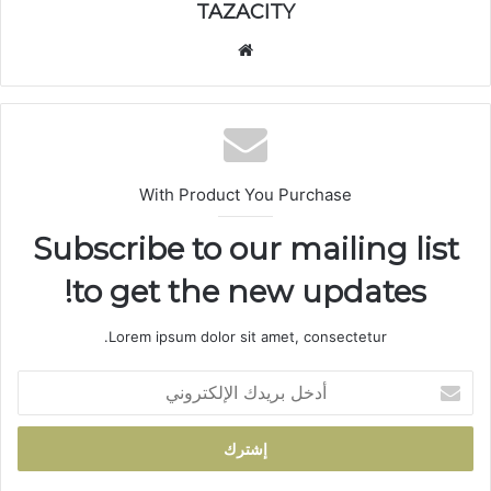
TAZACITY
موق
ع
الوي
ب
With Product You Purchase
Subscribe to our mailing list
to get the new updates!
Lorem ipsum dolor sit amet, consectetur.
أ
د
خ
ل
ب