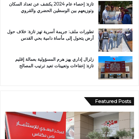
تازة: إحصاء عام 2024 يكشف عن تعداد السكان
وتوزيعهم بين الوسطين الحضري والقروي
تطورات ملف: جريمة أسرية تهز تازة: خلاف حول
أرض يتحول إلى مأساة دامية بحي القدس
زلزال إداري يهز هرم المسؤولية بعمالة إقليم
تازة: إعفاءات وتعيينات تعيد ترتيب المصالح
Featured Posts
و
ف
ف
ي
ا
أ
ة
ج