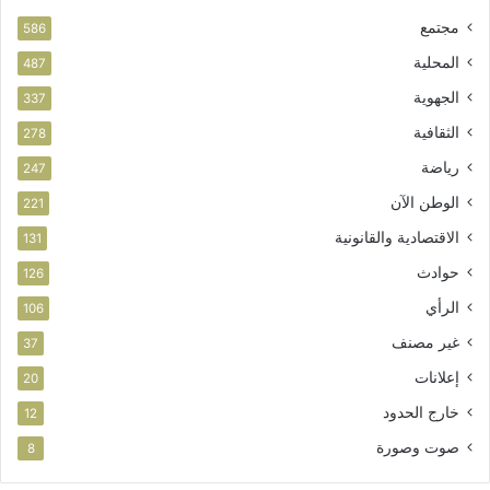
ب
مجتمع
ت
586
ا
المحلية
487
ز
الجهوية
ة
337
الثقافية
278
رياضة
247
الوطن الآن
221
الاقتصادية والقانونية
131
حوادث
126
الرأي
106
غير مصنف
37
إعلانات
20
خارج الحدود
12
صوت وصورة
8