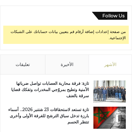
ي
ي
ة
د
ا
ي
Follow Us
ل
و
أ
ر
من صفحة إعدادات إضافة أرقام قم بتعيين بيانات حساباتك على الشبكات
و
الإجتماعية.
ا
ح
الأشهر
الأخيرة
تعليقات
تازة: فرقة محاربة العصابات تواصل ضرباتها
الأمنية وتطيح بمروّجي المخدرات وتفكك قضايا
سرقة بالعنف
تازة تستعد لاستحقاقات 23 شتنبر 2026… أسماء
بارزة تدخل سباق الترشح للغرفة الأولى وأخرى
تنتظر الحسم