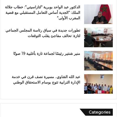
ة
ل
الدكتور عبد الواحد بوبرية “لتازاسيتي”: خطاب جلالة
.
ك
الملك: “الجدية أساس التعامل المستقبلي مع قضية
.
ر
المغرب الأولى”
و
ي
م
م
تطورات جديدة في سباق رئاسة المجلس الجماعي
ط
ب
لتازة: تحالف مفاجئ يقلب التوقعات
ا
د
ل
ا
ب
ر
ب
ا
منير شنتير رئيسًا لجماعة تازة بأغلبية 19 صوتًا
ت
ل
ع
ق
ز
ر
ي
آ
عبد الله الشاوي.. مسيرة نصف قرن في خدمة
ز
ن
الإدارة الترابية تتوج بوسام الاستحقاق الوطني
ا
ا
ل
ل
أ
م
م
ش
ن
و
Categories
ر