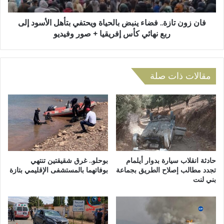
ل
ا
س
ز
ق
ة
فان زون تازة.. فضاء ينبض بالحياة ويحتفي بتأهل الأسود إلى
و
.
ربع نهائي كأس إفريقيا + صور وفيديو
ط
.
ب
ف
إ
ض
ق
ا
مقالات ذات صلة
ل
ء
ي
ي
م
ن
ت
ب
ا
ض
ز
ب
ة
ا
…
ل
حادثة انقلاب سيارة بدوار أيلمام
بوحلو.. غرق شقيقتين تنتهي
س
ح
تجدد مطالب إصلاح الطريق بجماعة
بوفاتهما بالمستشفى الإقليمي بتازة
ل
بني لنت
ي
ط
ا
ا
ة
ت
و
ا
ي