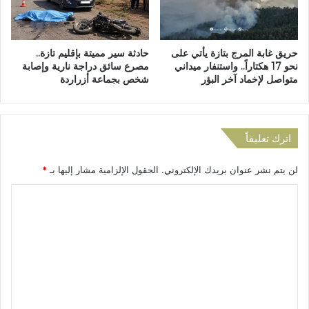
ل
ح
إ
ت
ق
ف
حريق غابة المرج بتازة يأتي على
حادثة سير مميتة بإقليم تازة..
ل
ي
نحو 17 هكتاراً.. واستنفار ميداني
مصرع سائق دراجة نارية وإصابة
ي
ب
متواصل لإخماد آخر البؤر
شخص بجماعة أزراردة
م
ت
ت
أ
ط
ه
ل
ل
اترك تعليقاً
ق
ا
ع
ل
م
لن يتم نشر عنوان بريدك الإلكتروني.
الحقول الإلزامية مشار إليها بـ
*
أ
ل
س
ا
ي
و
ة
د
ل
ج
إ
ت
ر
ل
د
ع
ى
ش
ر
ل
ا
ب
ي
م
ع