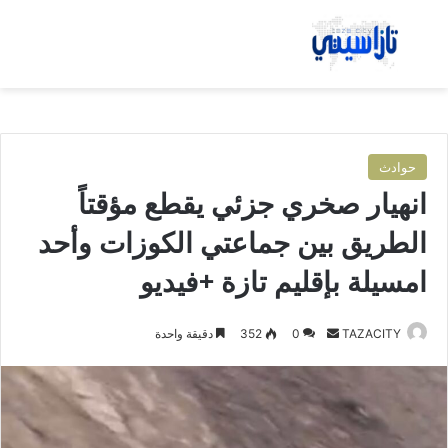
بحث عن
الق
حوادث
انهيار صخري جزئي يقطع مؤقتاً
الطريق بين جماعتي الكوزات وأحد
امسيلة بإقليم تازة +فيديو
TAZACITY
أ
0
352
دقيقة واحدة
ر
س
ل
ب