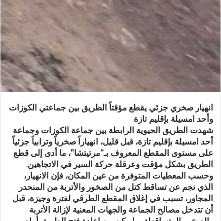
ر
ي
د
ا
إ
ل
ك
ت
ر
انهيار صخري جزئي يقطع مؤقتاً الطريق بين جماعتي الكوزات
و
وأحد امسيلة بإقليم تازة
ن
شهدت الطريق الحيوية الرابطة بين جماعة الكوزات وجماعة
ي
أحد امسيلة بإقليم تازة، قبل قليل، انهياراً صخرياً وترابياً جزئياً
ا
على مستوى المقطع المعروف بـ“مرتيتشا”، ما أدى إلى قطع
الطريق بشكل مؤقت وعرقلة حركة السير في الاتجاهين.
وحسب المعطيات المتوفرة من عين المكان، فإن الانهيار،
الذي نجم عن تساقط كتل من الصخور والأتربة من المنحدر
المجاور، تسبب في إغلاق المقطع الطرقي لفترة وجيزة، قبل
أن تتدخل مصالح الجماعة والجهات المعنية لإزالة الأتربة
والصخور المتساقطة، ما مكن من إعادة فتح الطريق أمام