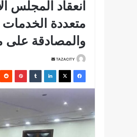
انعقاد المجلس ال
متعددة الخدمات
والمصادقة على ميزان
TAZACITY
أ
ر
فيسبوك
‫X
لينكدإن
‏Tumblr
بينتيريست
س
ل
ب
ر
ي
د
ا
إ
ل