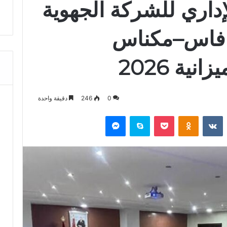
إداري للشركة الجهوية
 فاس–مكناس
ية 2026
0
246
دقيقة واحدة
‏Reddit
‏VKontakte
Odnoklassniki
‫Pocket
سكايب
ماسنجر