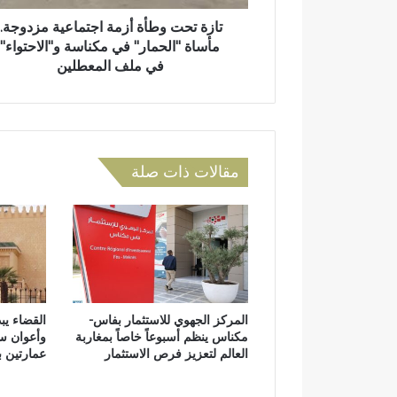
ط
ن
ن
أ
تازة تحت وطأة أزمة اجتماعية مزدوجة..
ي
ة
مأساة "الحمار" في مكناسة و"الاحتواء"
أ
في ملف المعطلين
ز
م
ة
ا
ج
مقالات ذات صلة
ت
م
ا
ع
ي
ة
م
ز
المركز الجهوي للاستثمار بفاس-
القضاء يب
د
مكناس ينظم أسبوعاً خاصاً بمغاربة
وأعوان س
و
العالم لتعزيز فرص الاستثمار
عمارتين 
ج
ة