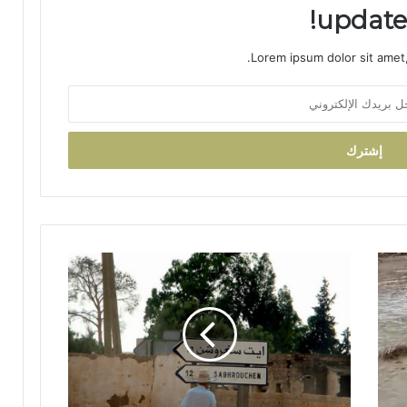
ب
updates
ا
د
Lorem ipsum dolor sit amet,
ي
و
ي
ث
م
ن
ق
ر
ا
ر
ا
س
ت
ا
ا
ك
ل
ن
ق
ة
ي
آ
ا
ي
د
ت
ة