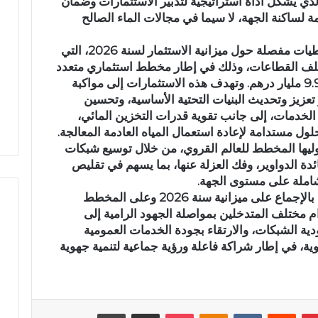
طط متعدد السنوات 2026–2030، الذي يشكل أداة استراتيجية لتدبير الاستثمارات وضمان
ز
 لساكنة الجهة، لا سيما في مجالات الماء الصالح
ب
ا
وفي عرضه، قدم المدير العام للشركة معطيات مفصلة حول ميزانية الاستثمار لسنة 2026، التي
ل
تلف القطاعات، وذلك في إطار مخطط استثماري متعدد
ت
ر طعنة بالسلاح
حزب التقدم والاشتراكية بتازة
السنوات رُصدت له ميزانية إجمالية تناهز 9.9 مليار درهم. وتهدف هذه الاستثمارات إلى مواكبة
ق
 بوزملان ضواحي تازة..
يجدد الثقة في أحمد العبادي ويثمن
تعزيز وتحديث البنيات التحتية الأساسية، وتحسين
د
الخدمات، إلى جانب تقوية قدرات التخزين المائي،
يز الأمن
قرارات القيادة الوطنية
م
ل مستدامة لإعادة استعمال المياه العادمة المعالجة.
و
يوليها المخطط للعالم القروي، من خلال توسيع شبكات
ا
ائدة الدواوير، وفك العزلة عنها، بما يسهم في تقليص
ل
ا
وشاملة على مستوى الجهة.
ش
وفي ختام أشغاله، صادق المجلس الإداري بالإجماع على ميزانية سنة 2026 وعلى المخطط
ت
20–2030، مؤكداً التزام مختلف المتدخلين بمواصلة الجهود الرامية إلى
ر
ة الشبكات، والارتقاء بجودة الخدمات العمومية
ا
ية، في إطار شراكة فاعلة ورؤية جماعية لتنمية جهوية
ك
ي
ة
ب
ت
بينتيريست
‏Reddit
‏VKontakte
Odnoklassniki
‫Pocket
مشاركة عبر البريد
طباعة