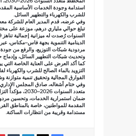
المخ
ا
استدامة وجودة الخدمات الأساسية المقدمة
ة
للشرب والكهرباء والتطهير السائل.
ش
خ
تبلغ حوالي ملياري درهم، موزعة على مخ
ص
وفاة شخص إث
إ
الأبيض بوادي
الدينامية التنموية بجهة فاس–مكناس، عبر 
ث
مردودية شبكات التوزيع، والرفع من جودة 
ومطالب بتعز
ر
وتحديث شبكات التطهير السائل، وإدماج حلو
ط
كما أكد العرض على العناية الخاصة التي 
ع
التزويد بالماء الصالح للشرب والكهرباء لف
ن
ة
الفوارق المجالية وتحقيق تنمية متوازنة 
ب
ا
متعدد السنوات 26
ل
ضمان استمرارية الخدمات، وتحسين مردودي
س
المقدمة للمواطنين، خاصة بالمناطق القرو
ل
مستدامة وقريبة من انتظارات الساكنة.
ا
ح
ا
ل
فيسبوك
‫X
لينكدإن
‏Tumblr