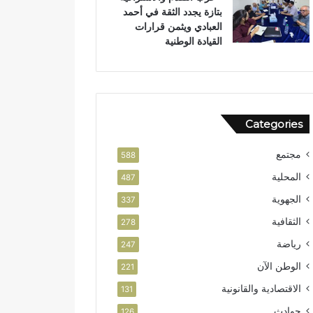
بتازة يجدد الثقة في أحمد
ل
العبادي ويثمن قرارات
و
القيادة الوطنية
ط
ن
ي
Categories
مجتمع
588
المحلية
487
الجهوية
337
الثقافية
278
رياضة
247
الوطن الآن
221
الاقتصادية والقانونية
131
حوادث
126