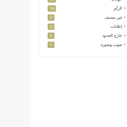
الرأي
106
غير مصنف
37
إعلانات
20
خارج الحدود
12
صوت وصورة
8