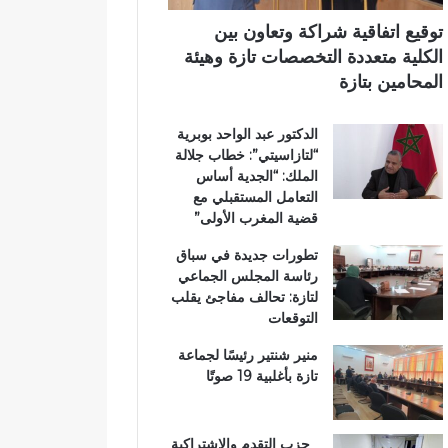
.
ب
ي
و
ي
توقيع اتفاقية شراكة وتعاون بين
أ
ة
الكلية متعددة التخصصات تازة وهيئة
س
ت
المحامين بتازة
و
ت
ا
و
الدكتور عبد الواحد بوبرية
ق
ج
“لتازاسيتي”: خطاب جلالة
ب
ب
الملك: “الجدية أساس
ت
و
التعامل المستقبلي مع
ا
س
قضية المغرب الأولى”
ز
ا
ة
م
تطورات جديدة في سباق
ت
ا
رئاسة المجلس الجماعي
ح
ل
لتازة: تحالف مفاجئ يقلب
ت
ا
التوقعات
ا
س
ل
ت
منير شنتير رئيسًا لجماعة
م
ح
تازة بأغلبية 19 صوتًا
ج
ق
ه
ا
ر
ق
حزب التقدم والاشتراكية
ا