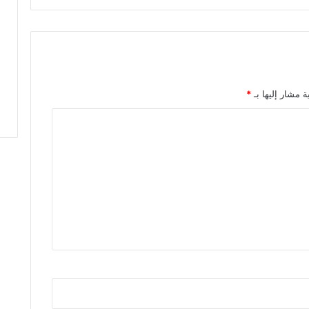
ل
ج
م
ا
ع
ي
ب
ة مشار إليها بـ
*
خ
ص
و
ص
ا
ت
ف
ا
ق
ي
ة
ا
ل
ش
ر