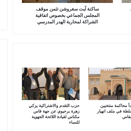
س
ا
غ
ساكنة آيت سغروشن تثمن موقف
ل
ر
المجلس الجماعي بخصوص اتفاقية
و
و
الشراكة لمحاربة الهدر المدرسي
ط
ش
ن
ن
ي
ت
ة
ث
م
ن
م
و
ق
ف
ا
ل
م
دأ محاكمة منتخبين
حزب التقدم والاشتراكية يزكي
ج
لطة في ملف انهيار
زهرة برحيوي عن جهة فاس
ل
بفاس
مكناس لقيادة اللائحة الجهوية
س
للنساء
ا