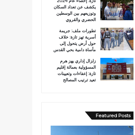
تازة: إحصاء عام 2024
يكشف عن تعداد السكان
وتوزيعهم بين الوسطين
الحضري والقروي
تطورات ملف: جريمة
أسرية تهز تازة: خلاف
حول أرض يتحول إلى
مأساة دامية بحي القدس
زلزال إداري يهز هرم
المسؤولية بعمالة إقليم
تازة: إعفاءات وتعيينات
تعيد ترتيب المصالح
Featured Posts
ا
ع
س
ب