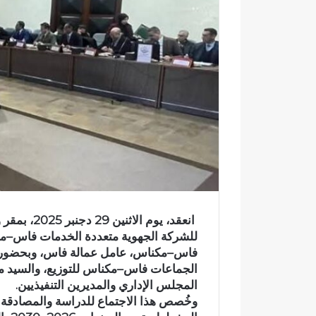
ك
ت
ر
و
ن
ي
ا
انعقد، يوم 
للشركة الجهوية متعددة الخدمات فاس–مك
فاس–مكناس، عامل عمالة فاس، وبحضور 
الجماعات فاس–مكناس للتوزيع، والسيد مح
المجلس الإداري والمديرين التنفيذيين.
و
ف