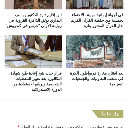
ل
ي
ع
ن
ق
م
في أجواء إيمانية مهيبة.. الاحتفاء
ابن إقليم تازة الدكتور يوسف
ا
ا
بخمسة من حفظة القرآن الكريم
اليداري يوثق الذاكرة القروية في
ر
بدار القرآن المشور بتازة
روايته الأولى “عرس في كندروش”
ب
ي
ي
ة
ن
ل
ا
ف
ل
ا
ل
ئ
غ
د
ة
بعد افتتاح مغارة فريواطو… الكرة
قرار جديد يتيح إعادة طبع شهادة
ة
و
في ملعب التعاونيات والجمعيات
البكالوريا بعد تغيير المعطيات
ا
ا
السياحية
الشخصية ويوسّع الاستفادة من
ل
ل
الدورة الاستدراكية
س
ن
ا
ظ
د
ر
ة
ي
اترك تعليقاً
ا
ة
ل
"
لن يتم نشر عنوان بريدك الإلكتروني.
الحقول الإلزامية مشار إليها بـ
*
ع
ي