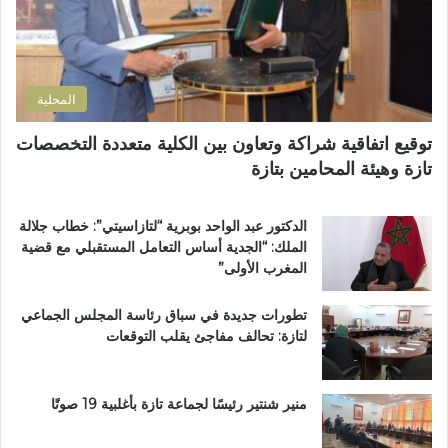
ل
ف
ر
ل
ظ
و
ت
ة
ن
ل
ا
ي
و
ل
المحلية
ث
ق
و
ر
توقيع اتفاقية شراكة وتعاون بين الكلية متعددة التخصصات
ي
آ
تازة وهيئة المحامين بتازة
ب
ن
د
ا
د
ل
الدكتور عبد الواحد بوبرية “لتازاسيتي”: خطاب جلالة
ح
ك
الملك: “الجدية أساس التعامل المستقبلي مع قضية
ل
ر
المغرب الأولى”
م
ي
م
م
تطورات جديدة في سباق رئاسة المجلس الجماعي
ت
ب
لتازة: تحالف مفاجئ يقلب التوقعات
ن
د
ز
ا
ه
ر
ب
ا
منير شنتير رئيسًا لجماعة تازة بأغلبية 19 صوتًا
ي
ل
ئ
ق