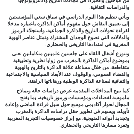
من الباحثين والخبراء في مجالات التاريخ والأنثروبولوجيا
والدراسات الثقافية.
ويأتي تنظيم هذا اليوم الدراسي في سياق سعي المؤسستين
إلى تعميق النقاش حول مفهوم أماكن الذاكرة باعتباره مدخلا
لقراءة تحولات التاريخ والذاكرة الجماعية، واستجلاء الرموز
والدلالات التي تصوغ الوجدان المشترك وتمثل عناصر الهوية
المغربية في امتدادها التاريخي والحضاري.
وتتوزع أشغال اللقاء على جلستين علميتين متكاملتين تعنى
بموضوع أماكن الذاكرة بالمغرب من زوايا نظرية وتطبيقية
متقاطعة، من خلال مساءلة علاقة الذاكرة بالتاريخ والهوية
والفضاء العمومي، والوقوف عند الأبعاد السياسية والاجتماعية
والثقافية لصناعة الذاكرة الوطنية ورهاناتها الراهنة.
كما تتيح المداخلات المقدمة عرض دراسات حالة ونماذج
ملموسة لفضاءات ومؤسسات ورموز تاريخية، بما يفتح
المجال لحوار أكاديمي موسع حول سبل قراءة الماضي وإعادة
تأويله، ويسهم في تطوير حقل دراسات الذاكرة بالمغرب
وتجديد أدواته المنهجية، مع إبراز خصوصيات التجربة المغربية
وتفرد مسارها التاريخي والحضاري.