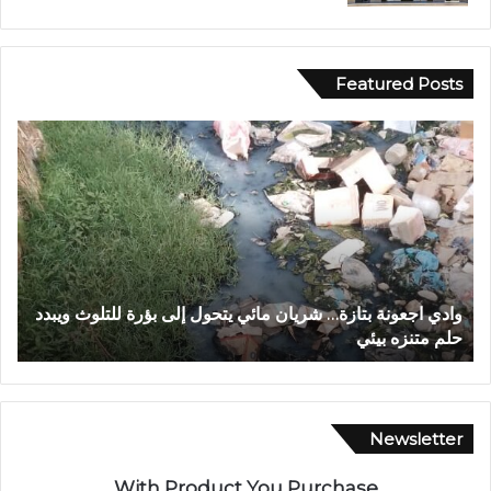
Featured Posts
و
ف
ا
ي
د
أ
ي
ج
ا
و
ج
ا
ع
ء
و
إ
وادي اجعونة بتازة… شريان مائي يتحول إلى بؤرة للتلوث ويبدد
ف
ن
ي
حلم متنزه بيئي
ا
ة
م
ب
ا
ت
ن
ا
ي
ز
ة
Newsletter
ة
م
…
ه
With Product You Purchase