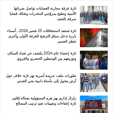
ت
ا
تازة: فرقة محاربة العصابات تواصل ضرباتها
ز
الأمنية وتطيح بمروّجي المخدرات وتفكك قضايا
ة
سرقة بالعنف
تازة تستعد لاستحقاقات 23 شتنبر 2026… أسماء
بارزة تدخل سباق الترشح للغرفة الأولى وأخرى
تنتظر الحسم
تازة: إحصاء عام 2024 يكشف عن تعداد السكان
وتوزيعهم بين الوسطين الحضري والقروي
تطورات ملف: جريمة أسرية تهز تازة: خلاف حول
أرض يتحول إلى مأساة دامية بحي القدس
زلزال إداري يهز هرم المسؤولية بعمالة إقليم
تازة: إعفاءات وتعيينات تعيد ترتيب المصالح