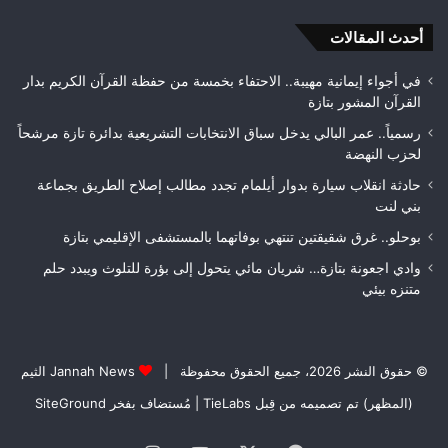
متن
أحدث المقالات
بيئ
في أجواء إيمانية مهيبة.. الاحتفاء بخمسة من حفظة القرآن الكريم بدار
القرآن المشور بتازة
رسمياً.. عمر البالي يدخل سباق الانتخابات التشريعية بدائرة تازة مرشحاً
لحزب النهضة
حادثة انقلاب سيارة بدوار أيلمام تجدد مطالب إصلاح الطريق بجماعة
بني لنت
بوحلو.. غرق شقيقتين تنتهي بوفاتهما بالمستشفى الإقليمي بتازة
وادي اجعونة بتازة… شريان مائي يتحول إلى بؤرة للتلوث ويبدد حلم
متنزه بيئي
© حقوق النشر 2026، جميع الحقوق محفوظة |
Jannah News الثيم
(المظهر) تم تصميمه من قِبل TieLabs
| مُستضاف بفخر
SiteGround