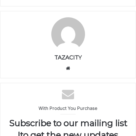
TAZACITY
موق
ع
الوي
ب
With Product You Purchase
Subscribe to our mailing list
to get the new updates!