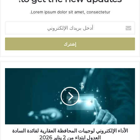
Lorem ipsum dolor sit amet, consectetur.
أ
د
خ
ل
ب
ر
ي
د
ا
ك
ل
ا
أ
ل
د
إ
ا
ل
ء
ك
ا
ت
ل
ر
إ
و
ل
الأداء الإلكتروني لوجيبات المحافظة العقارية لفائدة السادة
ن
ك
العدول ابتداء من 2 يناير 2026