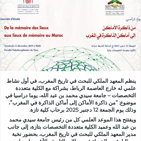
ب
ر
ي
د
ا
إ
ل
ك
ت
ر
ينظم المعهد الملكي للبحث في تاريخ المغرب، في أول نشاط
و
علمي له خارج العاصمة الرباط، بشراكة مع الكلية متعددة
ن
التخصصات – جامعة سيدي محمد بن عبد الله، يوما دراسيا في
ي
موضوع: “من ذاكرة الأماكن إلى أماكن الذاكرة في المغرب”،
ا
وذلك يوم الجمعة 12 دجنبر 2025 برحاب كلية تازة.
ويفتتح هذا الموعد العلمي كل من رئيس جامعة سيدي محمد
بن عبد الله وعميد الكلية متعددة التخصصات بتازة، إلى جانب
مدير المعهد الملكي للبحث في تاريخ المغرب، بحضور نخبة