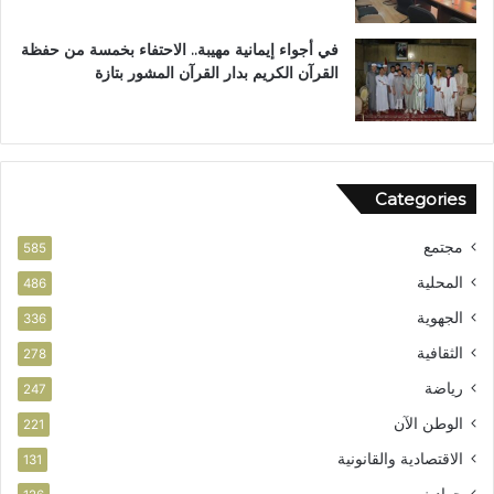
ي
ر
آ
في أجواء إيمانية مهيبة.. الاحتفاء بخمسة من حفظة
ن
القرآن الكريم بدار القرآن المشور بتازة
ا
ل
م
ش
و
Categories
ر
ب
مجتمع
ت
585
ا
المحلية
486
ز
الجهوية
ة
336
الثقافية
278
رياضة
247
الوطن الآن
221
الاقتصادية والقانونية
131
حوادث