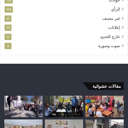
126
الرأي
106
غير مصنف
37
إعلانات
20
خارج الحدود
12
صوت وصورة
8
مقالات عشوائية