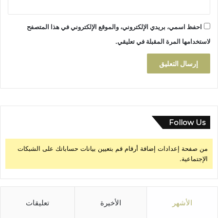
ر
ة
احفظ اسمي، بريدي الإلكتروني، والموقع الإلكتروني في هذا المتصفح
ل
م
لاستخدامها المرة المقبلة في تعليقي.
ه
ر
ج
ا
ن
س
ي
ن
Follow Us
م
ا
من صفحة إعدادات إضافة أرقام قم بتعيين بيانات حساباتك على الشبكات
ا
الإجتماعية.
ل
م
ق
ه
ى
الأشهر
الأخيرة
تعليقات
ب