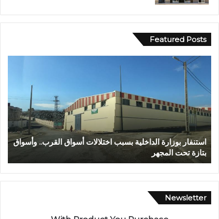
Featured Posts
ع
ا
ب
ل
د
م
ا
ر
ل
ك
ل
ز
ه
ا
ا
ل
عبد الله الشاوي.. مسيرة نصف قرن في خدمة الإدارة الترابية
ا
ل
ج
تتوج بوسام الاستحقاق الوطني
ب
ش
ه
ا
و
و
ي
ي
ل
.
ل
Newsletter
.
ا
م
س