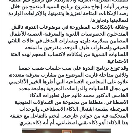
وتعزيز آليات إنجاح مشروع برنامج التنمية المندمج من خلال
رصد الإمكانات المتاحة لتعزيزها وتثمينها، والإكراهات الواردة
لمعالجتها وتجاوزها.
وعلاقة بالإشكالات المطروحة في موضوعات الندوة، ناقش
المتدخلون الخصوصيات اللغوية والمعرفية-العصبية للأطفال
المصابين بمتلازمة داون، ومسارات التدخل في حالات الثلاثي
الصبغي واضطراب طيف التوحد، مقترحين ما تمنحه
اللسانيات التنموية من إمكانات لاكتساب المعجم لهذه الفئة
الاجتماعية.
وقد توزع برنامج الندوة على ست جلسات ضمت خمسا
وثلاثين مداخلة قاربت الموضوع من مشارب معرفية متعددة،
علاوة على المحاضرة الافتتاحية التي أطرها الخبير الأكاديمي
في مجال اللسانيات والدراسات المعرفية بجامعة محمد
الخامس الدكتور محمد غاليم حول تطورات الذكاء
الاصطناعي، منطلقا من مجموعة من التساؤلات المنهجية
المرتبطة بطبيعة اشتغال الذكاء الاصطناعي، والوحدات
المتحكمة فيه من خوادم خارجية… ليختم بالتفاعل مع حقيقة
هذا الذكاء؛ أهو ذكاء تقني اصطناعي، أم أنه ذكاء بشري.