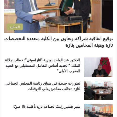
ر
ب
ر
ة
و
و
ا
ع
ن
ل
اً
ي
ت
خ
المحلية
ر
ا
ا
ص
توقيع اتفاقية شراكة وتعاون بين الكلية متعددة التخصصات
ب
اً
تازة وهيئة المحامين بتازة
ي
ب
ة
م
ت
غ
الدكتور عبد الواحد بوبرية “لتازاسيتي”: خطاب جلالة
ت
ا
الملك: “الجدية أساس التعامل المستقبلي مع قضية
و
ر
المغرب الأولى”
ج
ب
ب
ة
تطورات جديدة في سباق رئاسة المجلس الجماعي
و
ا
لتازة: تحالف مفاجئ يقلب التوقعات
س
ل
ا
ع
م
ا
ا
ل
منير شنتير رئيسًا لجماعة تازة بأغلبية 19 صوتًا
ل
م
ا
ل