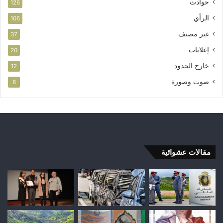
حوادث
126
الرأي
106
غير مصنف
37
إعلانات
20
خارج الحدود
12
صوت وصورة
8
مقالات عشوائية