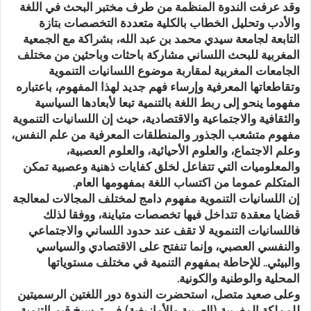
وقد عرفت الندوة المنظمة من طرف مختبر البحث في اللغة
والأدب وتحليل الخطاب بالكلية متعددة التخصصات بتازة
التابعة لجامعة سيدي محمد بن عبد الله، بشراكة مع الجمعية
المغربية للبحث اللساني مشاركة باحثات وباحثين من مختلف
الجامعات المغربية لمقاربة موضوع اللسانيات التنموية
وتقاطعاتها المعرفية وإرساء فهم جديد لهذا المفهوم، باعتباره
مفهوما ينحو إلى ربط اللغة بالتنمية تبعا لأبعادها السياسية
والثقافية والاجتماعية والاقتصادية، حيث إن اللسانيات التنموية
مفهوم متشعب الجذور والمنطلقات المعرفية من علم النفس،
وعلم الاجتماع، والعلوم الأحيائية، والعلوم العصبية،
والمعلوميات التي تتفاعل لخلق كفايات ذهنية وعصبية تمكن
المتكلم عموما من اكتساب اللغة بمفهومها العام.
إن اللسانيات التنموية مفهوم دامج لمختلف المجالات لمعالجة
قضايا معقدة تتداخل فيها تخصصات متباينة، ووفقا لذلك
فاللسانيات التنموية لا تقف عند حدود اللساني والاجتماعي
والنفسي العصبي، وإنما تنفتح على الاقتصادي والسياسي
والبيئي.. للإحاطة بمفهوم التنمية في مختلف مستوياتها
المحلية والوطنية والكونية.
وعلى صعيد متصل، استحضرت الندوة دور اللغتين الرسميتين
للمملكة المغربية (العربية والأمازيغية) في ترسيخ قيم التنمية