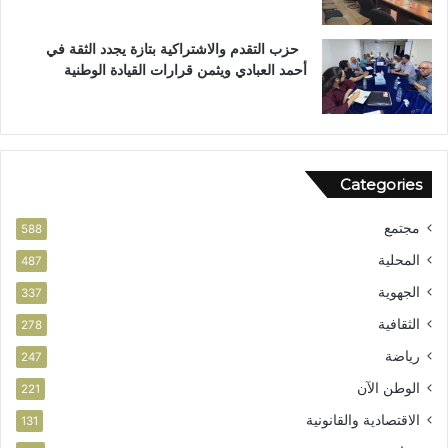
س
ت
ت
ع
حزب التقدم والاشتراكية بتازة يجدد الثقة في
ح
ز
أحمد العبادي ويثمن قرارات القيادة الوطنية
ق
ي
ا
ز
ق
ف
ا
ر
ل
ص
Categories
و
ا
ط
ل
مجتمع
ن
ا
588
ي
س
المحلية
487
ت
الجهوية
ث
337
م
الثقافية
278
ا
ر
رياضة
247
الوطن الآن
221
الاقتصادية والقانونية
131