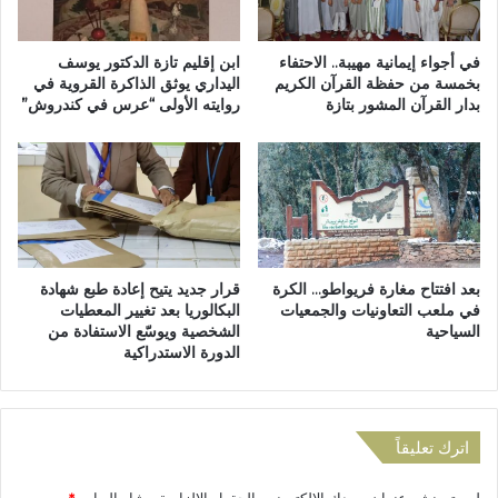
ا
د
ز
و
ة
ر
في أجواء إيمانية مهيبة.. الاحتفاء
ابن إقليم تازة الدكتور يوسف
ت
ة
بخمسة من حفظة القرآن الكريم
اليداري يوثق الذاكرة القروية في
ف
بدار القرآن المشور بتازة
روايته الأولى “عرس في كندروش”
ا
ا
س
ق
ت
م
ث
ع
ن
ز
ا
ل
ئ
ة
ي
بعد افتتاح مغارة فريواطو… الكرة
قرار جديد يتيح إعادة طبع شهادة
س
ة
في ملعب التعاونيات والجمعيات
البكالوريا بعد تغيير المعطيات
ا
ل
السياحية
الشخصية ويوسّع الاستفادة من
ك
د
الدورة الاستدراكية
ن
ر
ة
ا
ا
س
ل
ة
اترك تعليقاً
ج
م
ب
ش
لن يتم نشر عنوان بريدك الإلكتروني.
الحقول الإلزامية مشار إليها بـ
*