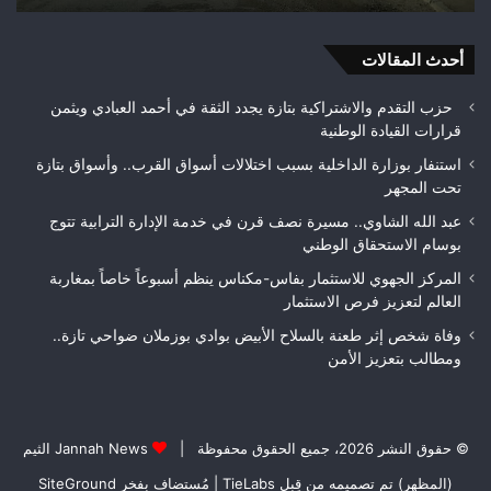
ومطالب
حلم
بتعزيز
متن
الأمن
أحدث المقالات
بيئ
حزب التقدم والاشتراكية بتازة يجدد الثقة في أحمد العبادي ويثمن
قرارات القيادة الوطنية
استنفار بوزارة الداخلية بسبب اختلالات أسواق القرب.. وأسواق بتازة
تحت المجهر
عبد الله الشاوي.. مسيرة نصف قرن في خدمة الإدارة الترابية تتوج
بوسام الاستحقاق الوطني
المركز الجهوي للاستثمار بفاس-مكناس ينظم أسبوعاً خاصاً بمغاربة
العالم لتعزيز فرص الاستثمار
وفاة شخص إثر طعنة بالسلاح الأبيض بوادي بوزملان ضواحي تازة..
ومطالب بتعزيز الأمن
© حقوق النشر 2026، جميع الحقوق محفوظة |
Jannah News الثيم
(المظهر) تم تصميمه من قِبل TieLabs
| مُستضاف بفخر
SiteGround