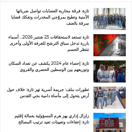
تازة: فرقة محاربة العصابات تواصل ضرباتها
الأمنية وتطيح بمروّجي المخدرات وتفكك قضايا
سرقة بالعنف
تازة تستعد لاستحقاقات 23 شتنبر 2026… أسماء
بارزة تدخل سباق الترشح للغرفة الأولى وأخرى
تنتظر الحسم
تازة: إحصاء عام 2024 يكشف عن تعداد السكان
وتوزيعهم بين الوسطين الحضري والقروي
تطورات ملف: جريمة أسرية تهز تازة: خلاف حول
أرض يتحول إلى مأساة دامية بحي القدس
زلزال إداري يهز هرم المسؤولية بعمالة إقليم
تازة: إعفاءات وتعيينات تعيد ترتيب المصالح