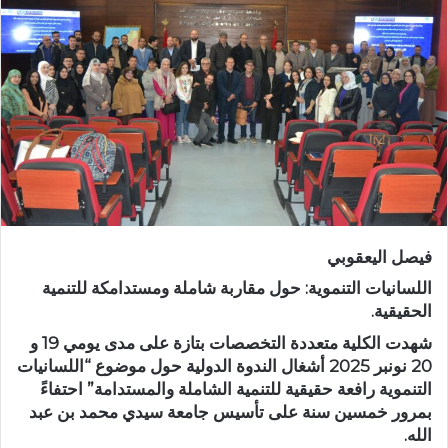
ب
ر
ي
د
ا
إ
ل
ك
ت
ر
فيصل اليعقوبي
و
ن
اللسانيات التنموية: حول مقاربة شاملة ومستدامكة للتنمية
ي
الحقيقية.
ا
شهدت الكلية متعددة التخصصات بتازة على مدى يومي 19 و
20 نونبر 2025 أشغال الندوة الدولية حول موضوع “اللسانيات
التنموية رافعة حقيقية للتنمية الشاملة والمستدامة” احتفاءً
بمرور خمسين سنة على تأسيس جامعة سيدي محمد بن عبد
الله.