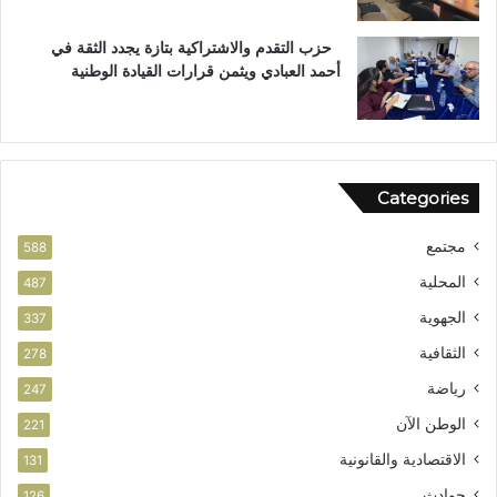
س
ت
حزب التقدم والاشتراكية بتازة يجدد الثقة في
ح
أحمد العبادي ويثمن قرارات القيادة الوطنية
ق
ا
ق
ا
ل
Categories
و
ط
مجتمع
ن
588
ي
المحلية
487
الجهوية
337
الثقافية
278
رياضة
247
الوطن الآن
221
الاقتصادية والقانونية
131
حوادث
126