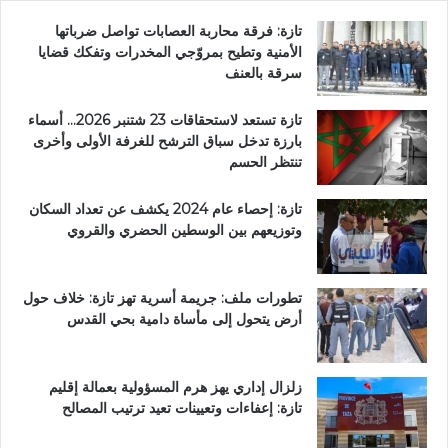
تازة: فرقة محاربة العصابات تواصل ضرباتها
الأمنية وتطيح بمروّجي المخدرات وتفكك قضايا
سرقة بالعنف
تازة تستعد لاستحقاقات 23 شتنبر 2026… أسماء
بارزة تدخل سباق الترشح للغرفة الأولى وأخرى
تنتظر الحسم
تازة: إحصاء عام 2024 يكشف عن تعداد السكان
وتوزيعهم بين الوسطين الحضري والقروي
تطورات ملف: جريمة أسرية تهز تازة: خلاف حول
أرض يتحول إلى مأساة دامية بحي القدس
زلزال إداري يهز هرم المسؤولية بعمالة إقليم
تازة: إعفاءات وتعيينات تعيد ترتيب المصالح