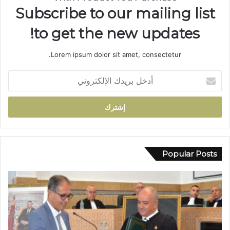
س
Subscribe to our mailing list
ي
ر
to get the new updates!
ة
ن
Lorem ipsum dolor sit amet, consectetur.
ص
ف
أ
ق
د
ر
خ
ن
ل
ف
ب
ي
ر
خ
ي
د
د
Popular Posts
م
ك
ة
ا
ا
ل
ل
إ
إ
ل
د
ك
ا
ت
ر