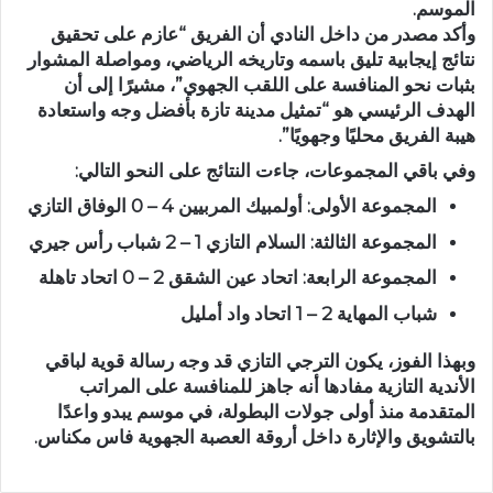
الموسم.
وأكد مصدر من داخل النادي أن الفريق “عازم على تحقيق
نتائج إيجابية تليق باسمه وتاريخه الرياضي، ومواصلة المشوار
بثبات نحو المنافسة على اللقب الجهوي”، مشيرًا إلى أن
الهدف الرئيسي هو “تمثيل مدينة تازة بأفضل وجه واستعادة
هيبة الفريق محليًا وجهويًا”.
وفي باقي المجموعات، جاءت النتائج على النحو التالي:
المجموعة الأولى:
أولمبيك المربيين
4 – 0
الوفاق التازي
المجموعة الثالثة:
السلام التازي
1 – 2
شباب رأس جيري
المجموعة الرابعة:
اتحاد عين الشقق
2 – 0
اتحاد تاهلة
شباب المهاية 2 – 1 اتحاد واد أمليل
وبهذا الفوز، يكون الترجي التازي قد وجه
رسالة قوية لباقي
الأندية التازية
مفادها أنه
جاهز للمنافسة على المراتب
المتقدمة
منذ أولى جولات البطولة، في موسم يبدو واعدًا
بالتشويق والإثارة داخل أروقة العصبة الجهوية فاس مكناس.