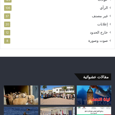
الرأي
106
غير مصنف
37
إعلانات
20
خارج الحدود
12
صوت وصورة
8
مقالات عشوائية