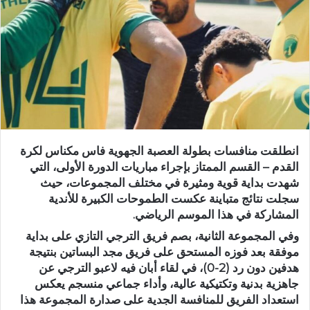
ر
ي
د
ا
إ
ل
ك
ت
ر
انطلقت منافسات
بطولة العصبة الجهوية فاس مكناس لكرة
و
القدم – القسم الممتاز
بإجراء مباريات الدورة الأولى، التي
ن
شهدت بداية قوية ومثيرة في مختلف المجموعات، حيث
ي
سجلت نتائج متباينة عكست الطموحات الكبيرة للأندية
ا
المشاركة في هذا الموسم الرياضي.
وفي
المجموعة الثانية
، بصم فريق
الترجي التازي
على
بداية
موفقة
بعد فوزه المستحق على فريق
مجد البساتين
بنتيجة
هدفين دون رد (2-0)
، في لقاء أبان فيه لاعبو الترجي عن
جاهزية بدنية وتكتيكية عالية
، وأداء جماعي منسجم يعكس
استعداد الفريق للمنافسة الجدية على صدارة المجموعة هذا