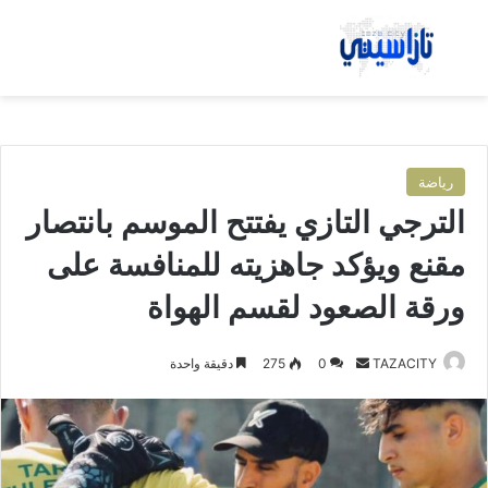
بحث عن
الق
رياضة
الترجي التازي يفتتح الموسم بانتصار
مقنع ويؤكد جاهزيته للمنافسة على
ورقة الصعود لقسم الهواة
TAZACITY
أ
0
275
دقيقة واحدة
ر
س
ل
ب