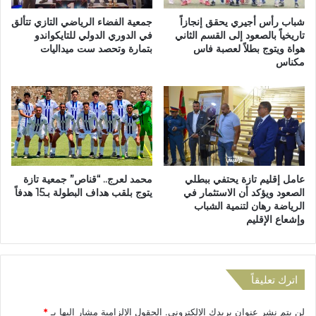
م
ا
س
ل
شباب رأس أجيري يحقق إنجازاً
جمعية الفضاء الرياضي التازي تتألق
ي
م
تاريخياً بالصعود إلى القسم الثاني
في الدوري الدولي للتايكواندو
ر
هواة ويتوج بطلاً لعصبة فاس
بتمارة وتحصد ست ميداليات
ا
مكناس
ة
ل
ا
ص
ل
و
خ
ف
ض
ي
ر
ا
ا
ل
ء
ق
عامل إقليم تازة يحتفي ببطلي
محمد لعرج.. “قناص” جمعية تازة
.
ا
الصعود ويؤكد أن الاستثمار في
يتوج بلقب هداف البطولة بـ15 هدفاً
.
د
الرياضة رهان لتنمية الشباب
م
م
وإشعاع الإقليم
ح
م
ط
ن
ة
ت
ل
ا
اترك تعليقاً
ا
ز
س
ة
لن يتم نشر عنوان بريدك الإلكتروني.
الحقول الإلزامية مشار إليها بـ
*
ت
إ