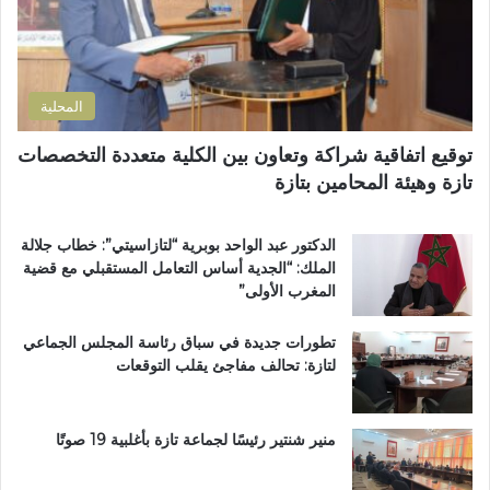
ر
ة
و
ا
ن
ل
ي
ت
المحلية
ر
ا
توقيع اتفاقية شراكة وتعاون بين الكلية متعددة التخصصات
ب
تازة وهيئة المحامين بتازة
ي
ة
ت
الدكتور عبد الواحد بوبرية “لتازاسيتي”: خطاب جلالة
ت
الملك: “الجدية أساس التعامل المستقبلي مع قضية
و
المغرب الأولى”
ج
ب
تطورات جديدة في سباق رئاسة المجلس الجماعي
و
لتازة: تحالف مفاجئ يقلب التوقعات
س
ا
م
ا
منير شنتير رئيسًا لجماعة تازة بأغلبية 19 صوتًا
ل
ا