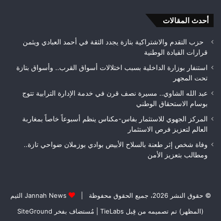
بتعزيز
الأمن
أحدث المقالات
حزب التقدم والاشتراكية بتازة يجدد الثقة في أحمد العبادي ويثمن
قرارات القيادة الوطنية
استنفار بوزارة الداخلية بسبب اختلالات أسواق القرب.. وأسواق بتازة
تحت المجهر
عبد الله الشاوي.. مسيرة نصف قرن في خدمة الإدارة الترابية تتوج
بوسام الاستحقاق الوطني
المركز الجهوي للاستثمار بفاس-مكناس ينظم أسبوعاً خاصاً بمغاربة
العالم لتعزيز فرص الاستثمار
وفاة شخص إثر طعنة بالسلاح الأبيض بوادي بوزملان ضواحي تازة..
ومطالب بتعزيز الأمن
© حقوق النشر 2026، جميع الحقوق محفوظة |
Jannah News الثيم
(المظهر) تم تصميمه من قِبل TieLabs
| مُستضاف بفخر
SiteGround