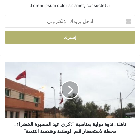
Lorem ipsum dolor sit amet, consectetur.
أ
د
خ
ل
ب
ر
ي
د
ت
ك
ا
ا
ه
ل
ل
إ
ة
ل
.
ك
.
ت
ن
ر
د
و
و
تاهلة.. ندوة دولية بمناسبة "ذكرى عيد المسيرة الخضراء..
ن
ة
محطة لاستحضار قيم الوطنية وهندسة التنمية"
ي
د