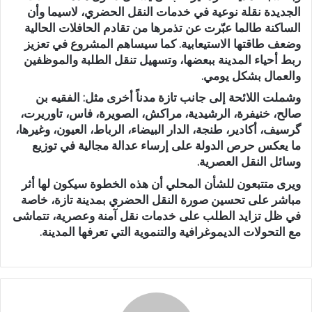
الجديدة نقلة نوعية في خدمات النقل الحضري، لاسيما وأن
الساكنة طالما عبّرت عن تذمرها من تقادم الحافلات الحالية
وضعف طاقتها الاستيعابية. كما سيساهم المشروع في تعزيز
ربط أحياء المدينة ببعضها، وتسهيل تنقل الطلبة والموظفين
والعمال بشكل يومي.
وشملت اللائحة إلى جانب تازة مدناً أخرى مثل: الفقيه بن
صالح، خنيفرة، الرشيدية، مراكش، الصويرة، فاس، تاوريرت،
گرسيف، أكادير، طنجة، الدار البيضاء، الرباط، العيون، وغيرها،
ما يعكس حرص الدولة على إرساء عدالة مجالية في توزيع
وسائل النقل العصرية.
ويرى متتبعون للشأن المحلي أن هذه الخطوة سيكون لها أثر
مباشر على تحسين صورة النقل الحضري بمدينة تازة، خاصة
في ظل تزايد الطلب على خدمات نقل آمنة وعصرية، تتماشى
مع التحولات الديموغرافية والتنموية التي تعرفها المدينة.