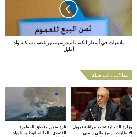
ق
ع
م
ب
ع
ا
ا
ت
ذ
ف
ا
ي
ل
أ
تلاعبات في أسعار الكتب المدرسية تثير غضب ساكنة واد
ج
س
أمليل
ا
ع
م
ا
ع
ر
ي
ا
مقالات ذات صلة
ب
ل
د
ك
ي
ت
و
ب
ا
ا
ن
ل
ه
م
ب
د
وزارة الداخلية تشدد مراقبة تمويل
تازة ضمن مناطق الخطورة
ع
ر
الانتخابات.. وتتبع مالي وأمني
القصوى.. الوكالة الوطنية للمياه