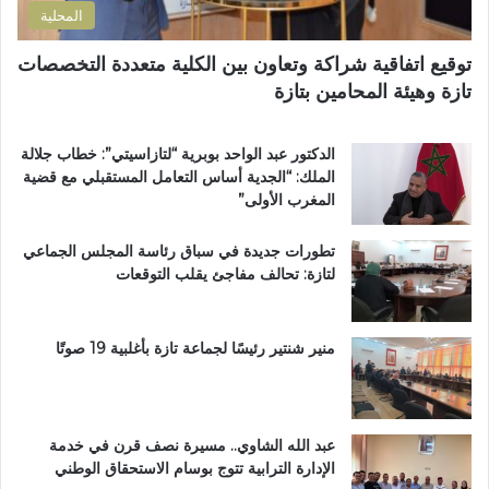
المحلية
ح
ي
توقيع اتفاقية شراكة وتعاون بين الكلية متعددة التخصصات
ت
تازة وهيئة المحامين بتازة
ا
ز
ة
الدكتور عبد الواحد بوبرية “لتازاسيتي”: خطاب جلالة
.
الملك: “الجدية أساس التعامل المستقبلي مع قضية
.
المغرب الأولى”
و
م
تطورات جديدة في سباق رئاسة المجلس الجماعي
ط
لتازة: تحالف مفاجئ يقلب التوقعات
ا
ل
ب
ب
منير شنتير رئيسًا لجماعة تازة بأغلبية 19 صوتًا
ت
ع
ز
ي
عبد الله الشاوي.. مسيرة نصف قرن في خدمة
ز
الإدارة الترابية تتوج بوسام الاستحقاق الوطني
ا