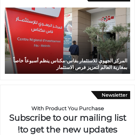
و
ف
ا
ة
ش
خ
ص
إ
للاستثمار بفاس-مكناس ينظم أسبوعاً خاصاً
وفاة شخص إثر طعنة 
ث
لتعزيز فرص الاستثمار
تازة.. ومطالب بتعزيز
ر
ط
ع
ن
ة
Newsletter
ب
ا
With Product You Purchase
ل
Subscribe to our mailing list
س
ل
to get the new updates!
ا