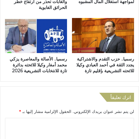
د
لمواجهة استغلال المال المشبوه
والغابات تحذر من ارتفاع خطر
س
الحرائق الغابوية
ث
ي
ل
ة
ا
ت
ث
ث
ة
ي
أ
ر
ش
غ
ه
ض
رسميا.. حزب التقدم والاشتراكية
رسميا.. الأصالة والمعاصرة يزكي
ر
ب
يجدد الثقة في أحمد العبادي وكيلا
محمد أمغار وكيلا للائحته بدائرة
م
س
للائحته التشريعية بإقليم تازة
تازة للانتخابات التشريعية 2026
ن
ا
إ
ك
ع
ن
ف
ة
اترك تعليقاً
ا
و
ئ
ا
لن يتم نشر عنوان بريدك الإلكتروني.
الحقول الإلزامية مشار إليها بـ
*
ه
د
م
أ
ا
ن
م
و
ل
ل
ل
ي