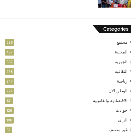
ل
أ
م
ن
Categories
مجتمع
586
المحلية
487
الجهوية
337
الثقافية
278
رياضة
247
الوطن الآن
221
الاقتصادية والقانونية
131
حوادث
126
الرأي
106
غير مصنف
37