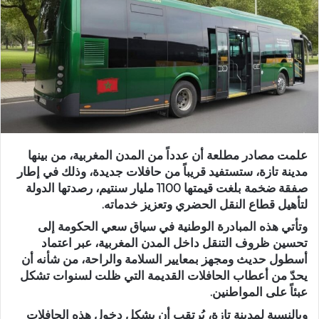
ر
ي
د
ا
إ
ل
ك
ت
ر
علمت مصادر مطلعة أن عدداً من المدن المغربية، من بينها
و
مدينة تازة
، ستستفيد قريباً من حافلات جديدة، وذلك في إطار
ن
صفقة ضخمة بلغت قيمتها
1100 مليار سنتيم
، رصدتها الدولة
ي
لتأهيل قطاع النقل الحضري وتعزيز خدماته.
ا
وتأتي هذه المبادرة الوطنية في سياق سعي الحكومة إلى
تحسين ظروف التنقل داخل المدن المغربية، عبر اعتماد
أسطول حديث ومجهز بمعايير السلامة والراحة، من شأنه أن
يحدّ من أعطاب الحافلات القديمة التي ظلت لسنوات تشكل
عبئاً على المواطنين.
وبالنسبة لمدينة تازة، يُرتقب أن يشكل دخول هذه الحافلات