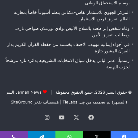
التسلم
بوسام الاستحقاق الوطني
النهائي
المركز الجهوي للاستثمار بفاس-مكناس ينظم أسبوعاً خاصاً بمغاربة
العالم لتعزيز فرص الاستثمار
وفاة شخص إثر طعنة بالسلاح الأبيض بوادي بوزملان ضواحي تازة..
ومطالب بتعزيز الأمن
في أجواء إيمانية مهيبة.. الاحتفاء بخمسة من حفظة القرآن الكريم بدار
القرآن المشور بتازة
رسمياً.. عمر البالي يدخل سباق الانتخابات التشريعية بدائرة تازة مرشحاً
لحزب النهضة
© حقوق النشر 2026، جميع الحقوق محفوظة |
Jannah News الثيم
(المظهر) تم تصميمه من قِبل TieLabs
| مُستضاف بفخر
SiteGround
فيسبوك
‫X
‫YouTube
انستقرام