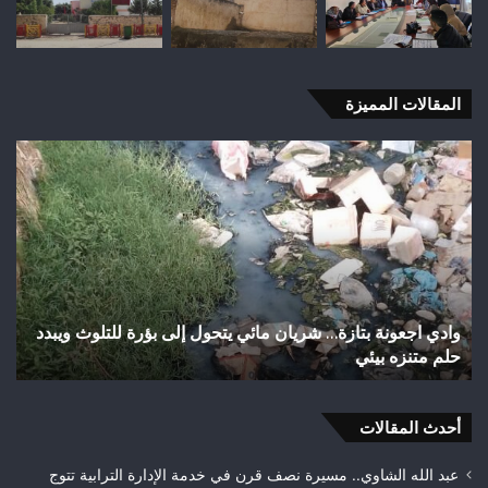
المقالات المميزة
اختلالات
تثير
استياء
الساكنة
بعد
تهيئة
شوارع
وأزقة
ة بتازة… شريان مائي يتحول إلى بؤرة للتلوث ويبدد
اختلالات تثير اس
بمدينة
بيئي
تازة.. مطالب بم
تازة..
مطالب
بمراقبة
أحدث المقالات
جودة
الأشغال
قبل
عبد الله الشاوي.. مسيرة نصف قرن في خدمة الإدارة الترابية تتوج