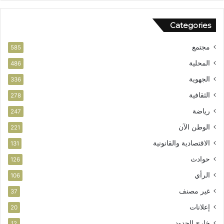
Categories
مجتمع
585
المحلية
486
الجهوية
336
الثقافية
278
رياضة
247
الوطن الآن
221
الاقتصادية والقانونية
131
حوادث
126
الرأي
106
غير مصنف
37
إعلانات
20
خارج الحدود
12