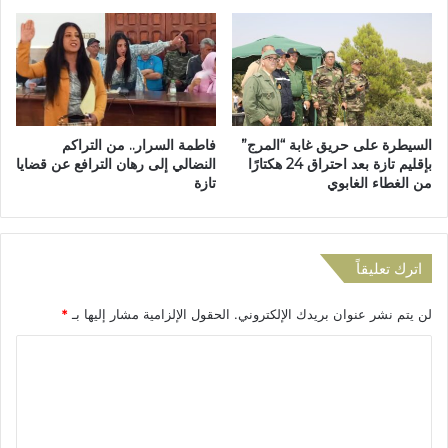
د
ا
ة
ل
إ
م
ل
س
ى
ت
ا
ش
ل
ف
السيطرة على حريق غابة “المرج”
فاطمة السرار.. من التراكم
و
ى
بإقليم تازة بعد احتراق 24 هكتارًا
النضالي إلى رهان الترافع عن قضايا
ا
ا
من الغطاء الغابوي
تازة
ج
ل
ه
إ
ة
ق
ت
ل
اترك تعليقاً
ا
ي
ز
م
لن يتم نشر عنوان بريدك الإلكتروني.
الحقول الإلزامية مشار إليها بـ
*
ة
ي
ب
ا
ن
ل
ب
ا
ت
ج
ع
ة