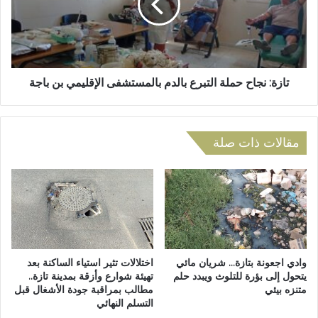
ط
:
ل
ن
ب
ج
ك
ا
ه
ح
ر
ح
تازة: نجاح حملة التبرع بالدم بالمستشفى الإقليمي بن باجة
ب
م
ة
ل
ا
ة
ل
مقالات ذات صلة
ا
س
ل
ك
ت
ة
ب
ب
ر
ي
ع
ن
ب
ف
ا
ا
ل
وادي اجعونة بتازة… شريان مائي
اختلالات تثير استياء الساكنة بعد
س
يتحول إلى بؤرة للتلوث ويبدد حلم
تهيئة شوارع وأزقة بمدينة تازة..
د
متنزه بيئي
مطالب بمراقبة جودة الأشغال قبل
و
م
التسلم النهائي
ج
ب