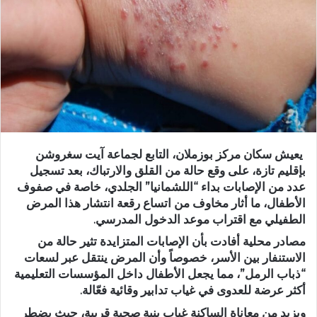
ر
ي
د
ا
إ
ل
ك
ت
ر
يعيش سكان مركز بوزملان، التابع لجماعة آيت سغروشن
و
بإقليم تازة، على وقع حالة من القلق والارتباك، بعد تسجيل
ن
عدد من الإصابات بداء “اللشمانيا” الجلدي، خاصة في صفوف
ي
الأطفال، ما أثار مخاوف من اتساع رقعة انتشار هذا المرض
ا
الطفيلي مع اقتراب موعد الدخول المدرسي.
مصادر محلية أفادت بأن الإصابات المتزايدة تثير حالة من
الاستنفار بين الأسر، خصوصاً وأن المرض ينتقل عبر لسعات
“ذباب الرمل”، مما يجعل الأطفال داخل المؤسسات التعليمية
أكثر عرضة للعدوى في غياب تدابير وقائية فعّالة.
ويزيد من معاناة الساكنة غياب بنية صحية قريبة، حيث يضطر