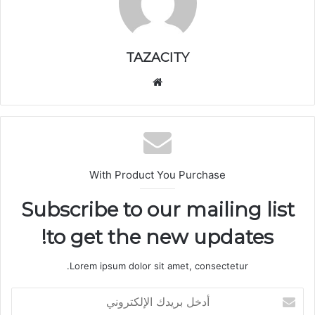
TAZACITY
موق
ع
الوي
ب
With Product You Purchase
Subscribe to our mailing list
to get the new updates!
Lorem ipsum dolor sit amet, consectetur.
أ
د