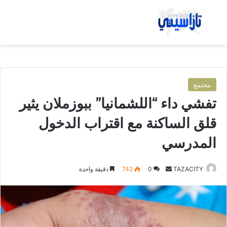
بحث عن
الق
مجتمع
تفشي داء “اللشمانيا” ببوزملان يثير
قلق الساكنة مع اقتراب الدخول
المدرسي
TAZACITY
أ
0
742
دقيقة واحدة
ر
س
ل
ب