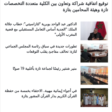
توقيع اتفاقية شراكة وتعاون بين الكلية متعددة التخصصات
ر
ي
تازة وهيئة المحامين بتازة
ي
م
ق
ي
ب
ب
الدكتور عبد الواحد بوبرية “لتازاسيتي”: خطاب جلالة
ج
ت
الملك: “الجدية أساس التعامل المستقبلي مع قضية
م
ا
المغرب الأولى”
ا
ز
ع
ة
تطورات جديدة في سباق رئاسة المجلس الجماعي
ة
لتازة: تحالف مفاجئ يقلب التوقعات
ب
ن
ي
ل
منير شنتير رئيسًا لجماعة تازة بأغلبية 19 صوتًا
ن
ت
في أجواء إيمانية مهيبة.. الاحتفاء بخمسة من حفظة
القرآن الكريم بدار القرآن المشور بتازة