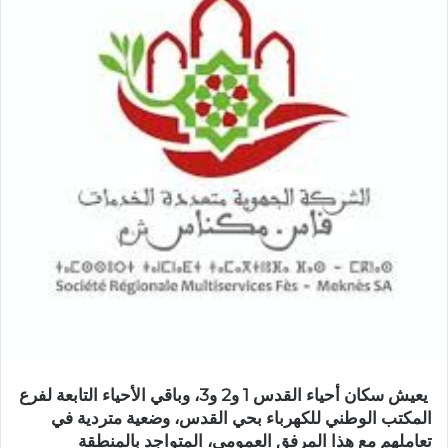
ر
ي
د
ا
إ
ل
ك
ت
ر
و
ن
ي
ا
يعيش سكان أحياء القدس 1 و2 و3، وباقي الأحياء التابعة لفرع
المكتب الوطني للكهرباء بحي القدس، وضعية متردية في
تعاملهم مع هذا المرفق العمومي، المتواجد بالمنطقة