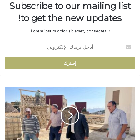
Subscribe to our mailing list
to get the new updates!
Lorem ipsum dolor sit amet, consectetur.
أ
د
خ
ل
ب
ر
ي
د
ز
ك
ي
ا
ا
ل
ر
إ
ا
ل
ت
ك
م
ت
ي