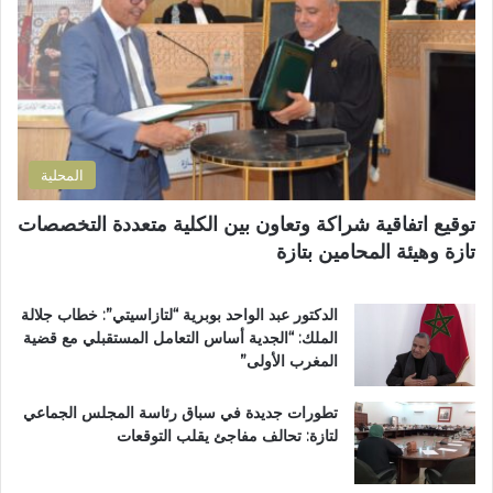
ل
م
ن
ك
ل
ح
ت
ا
ف
ر
ن
ظ
و
ض
ة
ن
و
ا
ي
ا
ل
المحلية
ح
ق
ي
ر
توقيع اتفاقية شراكة وتعاون بين الكلية متعددة التخصصات
ت
آ
تازة وهيئة المحامين بتازة
ا
ن
ز
ا
ة
ل
الدكتور عبد الواحد بوبرية “لتازاسيتي”: خطاب جلالة
.
ك
الملك: “الجدية أساس التعامل المستقبلي مع قضية
.
ر
المغرب الأولى”
و
ي
م
م
تطورات جديدة في سباق رئاسة المجلس الجماعي
ط
ب
لتازة: تحالف مفاجئ يقلب التوقعات
ا
د
ل
ا
ب
ر