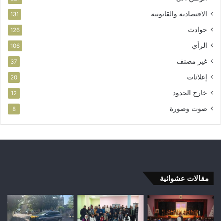
الاقتصادية والقانونية
131
حوادث
126
الرأي
106
غير مصنف
37
إعلانات
20
خارج الحدود
12
صوت وصورة
8
مقالات عشوائية