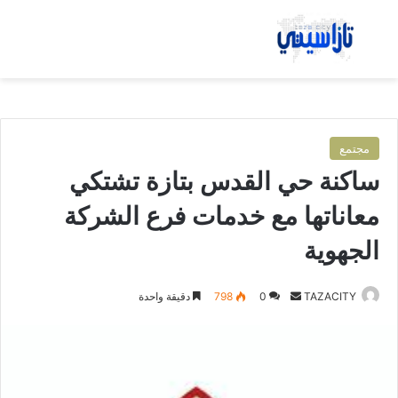
بحث عن
الق
مجتمع
ساكنة حي القدس بتازة تشتكي
معاناتها مع خدمات فرع الشركة
الجهوية
TAZACITY
أ
0
798
دقيقة واحدة
ر
س
ل
ب