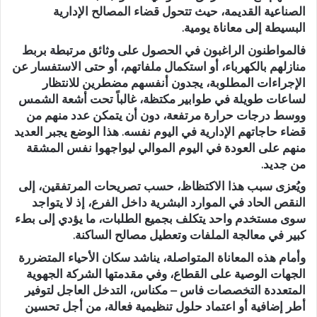
الصناعية القديمة، حيث تتحول قضاء المصالح الإدارية
البسيطة إلى معاناة يومية.
فالمواطنون الراغبون في الحصول على وثائق مرتبطة بربط
منازلهم بالكهرباء، أو استكمال ملفاتهم، أو حتى الاستفسار عن
الإجراءات المطلوبة، يجدون أنفسهم مضطرين للانتظار
لساعات طويلة في طوابير مكتظة، غالباً تحت أشعة الشمس
ووسط درجات حرارة مرتفعة، دون أن يتمكن عدد منهم من
قضاء حاجاتهم الإدارية في اليوم نفسه. هذا الوضع يجبر العديد
منهم على العودة في اليوم الموالي ليواجهوا نفس المشقة
من جديد.
ويُعزى سبب هذا الاكتظاظ، حسب تصريحات المرتفقين، إلى
النقص الحاد في الموارد البشرية داخل الفرع، إذ لا يتواجد
سوى مستخدم واحد يتكلف بجميع الطلبات، ما يؤدي إلى بطء
كبير في معالجة الملفات وتعطيل مصالح الساكنة.
وأمام هذه المعاناة المتواصلة، يناشد سكان الأحياء المتضررة
الجهات الوصية على القطاع، وفي مقدمتها الشركة الجهوية
المتعددة التخصصات فاس – مكناس، التدخل العاجل لتوفير
أطر إضافية أو اعتماد حلول تنظيمية فعالة، من أجل تحسين