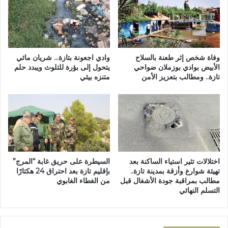
س
ل
ي
ن
ب
ج
ت
ا
ا
ر
ز
ق
وفاة شخص إثر طعنة بالسلاح
وادي اجعونة بتازة… شريان مائي
ة
ا
الأبيض بوادي بوزملان ضواحي
يتحول إلى بؤرة للتلوث ويبدد حلم
ا
تازة.. ومطالب بتعزيز الأمن
متنزه بيئي
ئ
س
د
ت
اً
ع
ل
د
س
ا
ر
د
ي
اً
ة
اختلالات تثير استياء الساكنة بعد
السيطرة على حريق غابة “المرج”
ل
ا
تهيئة شوارع وأزقة بمدينة تازة..
بإقليم تازة بعد احتراق 24 هكتارًا
ل
ل
مطالب بمراقبة جودة الأشغال قبل
من الغطاء الغابوي
د
د
التسلم النهائي
خ
ر
و
ك
ل
ا
ا
ل