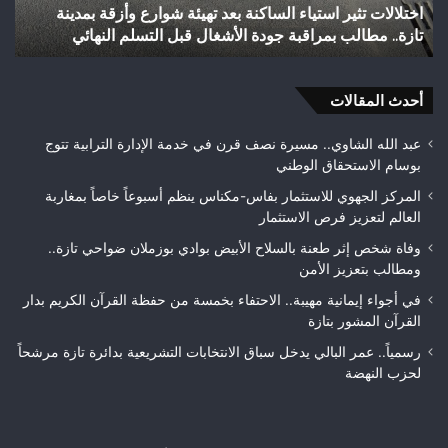
اختلالات تثير استياء الساكنة بعد تهيئة شوارع وأزقة بمدينة
ش
بمدينة
الق
تازة.. مطالب بمراقبة جودة الأشغال قبل التسلم النهائي
ا
تازة..
الث
مطالب
هوا
بمراقبة
ويت
جودة
أحدث المقالات
بطلا
الأشغال
لعص
قبل
فا
عبد الله الشاوي.. مسيرة نصف قرن في خدمة الإدارة الترابية تتوج
التسلم
مك
بوسام الاستحقاق الوطني
النهائي
المركز الجهوي للاستثمار بفاس-مكناس ينظم أسبوعاً خاصاً بمغاربة
العالم لتعزيز فرص الاستثمار
وفاة شخص إثر طعنة بالسلاح الأبيض بوادي بوزملان ضواحي تازة..
ومطالب بتعزيز الأمن
في أجواء إيمانية مهيبة.. الاحتفاء بخمسة من حفظة القرآن الكريم بدار
القرآن المشور بتازة
رسمياً.. عمر البالي يدخل سباق الانتخابات التشريعية بدائرة تازة مرشحاً
لحزب النهضة