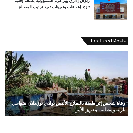
زلزال إداري يهز هرم المسؤولية بعمالة إقليم
تازة: إعفاءات وتعيينات تعيد ترتيب المصالح
Featured Posts
و
ف
ف
ي
ا
أ
ة
ج
ش
و
خ
ا
ص
ء
إ
إ
وفاة شخص إثر طعنة بالسلاح الأبيض بوادي بوزملان ضواحي
ف
ث
ي
تازة.. ومطالب بتعزيز الأمن
ا
ر
م
ط
ا
ع
ن
ن
ي