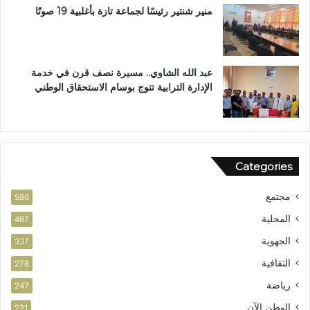
ب
ا
منير شنتير رئيسًا لجماعة تازة بأغلبية 19 صوتًا
ت
ل
ع
ق
ز
ر
ي
آ
عبد الله الشاوي.. مسيرة نصف قرن في خدمة
ز
ن
الإدارة الترابية تتوج بوسام الاستحقاق الوطني
ا
ا
ل
ل
أ
م
م
ش
ن
و
Categories
ر
ب
مجتمع
ت
586
ا
المحلية
487
ز
الجهوية
ة
337
الثقافية
278
رياضة
247
الوطن الآن
221