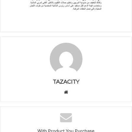
TAZACITY
موق
ع
الوي
ب
With Product You Purchase