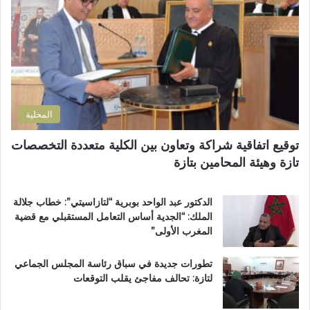
ل
س
ل
ب
ت
ك
إ
ش
ت
ص
ف
ر
ل
ى
و
ا
ا
ن
ح
ل
ي
ا
إ
المحلية
ل
ق
ط
ل
توقيع اتفاقية شراكة وتعاون بين الكلية متعددة التخصصات
ر
ي
تازة وهيئة المحامين بتازة
ي
م
ق
ي
ب
ب
الدكتور عبد الواحد بوبرية “لتازاسيتي”: خطاب جلالة
ج
ت
الملك: “الجدية أساس التعامل المستقبلي مع قضية
م
ا
المغرب الأولى”
ا
ز
ع
ة
تطورات جديدة في سباق رئاسة المجلس الجماعي
ة
لتازة: تحالف مفاجئ يقلب التوقعات
ب
ن
ي