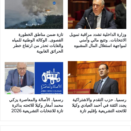
ا
ي
ك
ض
ن
ة
ة
”
و
ب
ص
ت
وزارة الداخلية تشدد مراقبة تمويل
تازة ضمن مناطق الخطورة
م
الانتخابات.. وتتبع مالي وأمني
القصوى.. الوكالة الوطنية للمياه
ا
لمواجهة استغلال المال المشبوه
والغابات تحذر من ارتفاع خطر
ت
ز
الحرائق الغابوية
ا
ة
ل
و
ش
ت
ر
ا
ك
و
ة
ن
ا
ا
ل
ت
رسميا.. حزب التقدم والاشتراكية
رسميا.. الأصالة والمعاصرة يزكي
ج
يجدد الثقة في أحمد العبادي وكيلا
محمد أمغار وكيلا للائحته بدائرة
ه
للائحته التشريعية بإقليم تازة
تازة للانتخابات التشريعية 2026
و
ي
ة