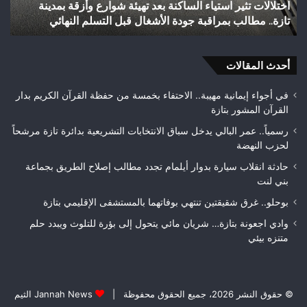
شباب رأس أجيري يحقق إنجازاً تاريخياً بالصعود إلى القسم
القسم
احت
الثاني هواة ويتوج بطلاً لعصبة فاس مكناس
ه
الثاني
24
هواة
هكتا
ويتوج
من
بطلاً
أحدث المقالات
الغ
لعصبة
الغ
فاس
في أجواء إيمانية مهيبة.. الاحتفاء بخمسة من حفظة القرآن الكريم بدار
مكناس
القرآن المشور بتازة
رسمياً.. عمر البالي يدخل سباق الانتخابات التشريعية بدائرة تازة مرشحاً
لحزب النهضة
حادثة انقلاب سيارة بدوار أيلمام تجدد مطالب إصلاح الطريق بجماعة
بني لنت
بوحلو.. غرق شقيقتين تنتهي بوفاتهما بالمستشفى الإقليمي بتازة
وادي اجعونة بتازة… شريان مائي يتحول إلى بؤرة للتلوث ويبدد حلم
متنزه بيئي
© حقوق النشر 2026، جميع الحقوق محفوظة |
Jannah News الثيم