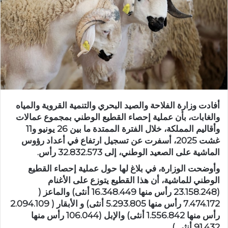
د
ا
إ
ل
ك
ت
ر
و
أفادت وزارة الفلاحة والصيد البحري والتنمية القروية والمياه
ن
والغابات، بأن عملية إحصاء القطيع الوطني بمجموع عمالات
ي
وأقاليم المملكة، خلال الفترة الممتدة ما بين 26 يونيو و11
ا
غشت 2025، أسفرت عن تسجيل ارتفاع في أعداد رؤوس
الماشية على الصعيد الوطني، إلى 32.832.573 رأس.
وأوضحت الوزارة، في بلاغ لها حول عملية إحصاء القطيع
الوطني للماشية، أن هذا القطيع يتوزع على الأغنام
(23.158.248 رأس منها 16.348.449 أنثى) والماعز (
7.474.172 رأس منها 5.293.805 أنثى) و الأبقار ( 2.094.109
رأس منها 1.556.842 أنثى) والإبل (106.044 رأس منها
91.432 أنثى ).