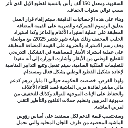
السقوية، ومعدل 150 ألف رأس بالنسبة لقطيع الإبل الذي تأثر
بسبب توالي سنوات الجفاف.
وبناء على هذه الإحصائيات الدقيقة، سيتم إلغاء قرار العمل
بتعليق الرسوم الجمركية والضريبة على القيمة المضافة
المطبقة على عملية استيراد الأغنام والماعز وكذا استيراد
الحليب المجفف وذلك بنهاية شهر شتنبر 2025، مع مواصلة
وقف رسم الاستيراد والضريبة على القيمة المضافة المطبقة
على عملية استيراد الأبقار للمساهمة في التشكيل التدريجي
للقطيع الوطني من الأبقار. وأشارت الوزارة إلى أنه تنفيذا
للتعليمات الملكية السامية، سيتم تفعيل وتتبع التدابير المناسبة
لإعادة تشكيل القطيع الوطني بشكل فعال ومستدام.
ولهذا الغرض، خصصت الحكومة حوالي 11 مليار درهم كدعم
مالي مباشر لفائدة مربي الماشية قصد اقتناء الأعلاف
والحفاظ على الإناث الموجهة للتوالد وكذلك للتخفيف من
مديونية المربيين وتنظيم حملات التلقيح والتأطير التقني
لمربي الماشية.
وستحتسب قيمة الدعم لكل مستفيد على أساس رؤوس
الماشية المحصية من طرف اللجان المحلية والتي تحمل