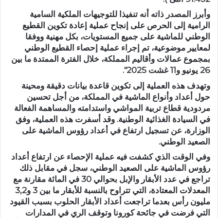
وأبرز المصدر ذاته أنه تنفيذا للتوجيهات الملكية السامية
الرامية إلى الحرص على إنجاح عملية إعادة تكوين القطيع
الوطني للماشية على جميع المستويات، بكل مهنية ووفقا
لمعايير موضوعية، تم إجراء عملية إحصاء القطيع الوطني
بمجموع عمالات وأقاليم المملكة، خلال الفترة الممتدة ما بين
26 يونيو و11 غشت 2025″.
وتهدف هذه العملية إلى تكوين قاعدة بيانات دقيقة ومحينة
حول أعداد وأنواع الماشية في المملكة، من أجل تحسين
مردودية قطاع تربية المواشي واستدامته والمساهمة الفعالة
في السيادة الغذائية الوطنية. وقد أسفرت هذه العملية، وفق
الوزارة، عن تسجيل ارتفاع في أعداد رؤوس الماشية على
الصعيد الوطني.
وفي الوقت الذي كشفت فيه عملية الإحصاء عن ارتفاع أعداد
رؤوس الماشية على الصعيد الوطني، سجل في مقابل ذلك
تراجع في عدد الأبقار والإبل بحوالي 30 في المائة مقارنة مع
المعدلات المعتادة، التي تتراوح بالنسبة للأبقار ما بين 3 و3,2
مليون رأس بعدما تراجعت أعداد الأبقار الحلوب بسبب القيود
التي فرضت في جائحة كورونا وتوقف الري في المدارات