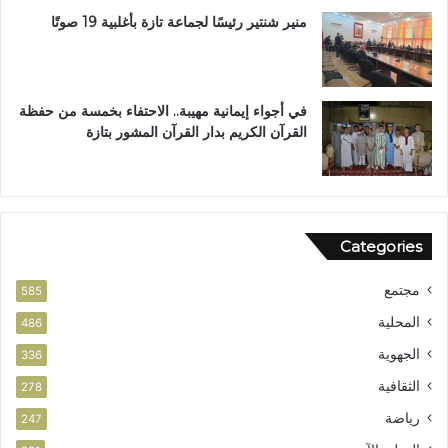
ل
منير شنتير رئيسًا لجماعة تازة بأغلبية 19 صوتًا
ن
ت
في أجواء إيمانية مهيبة.. الاحتفاء بخمسة من حفظة
القرآن الكريم بدار القرآن المشور بتازة
Categories
مجتمع
585
المحلية
486
الجهوية
336
الثقافية
278
رياضة
247