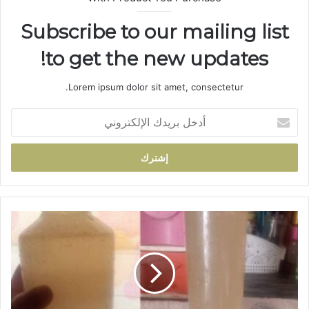
Subscribe to our mailing list
to get the new updates!
Lorem ipsum dolor sit amet, consectetur.
أ
د
خ
ل
ب
ر
ي
د
ت
ك
ا
ا
ز
ل
ة
إ
.
ل
.
ك
أ