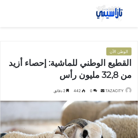
بحث عن
الق
الوطن الآن
القطيع الوطني للماشية: إحصاء أزيد
من 32,8 مليون رأس
TAZACITY
أ
0
442
2 دقائق
ر
س
ل
ب
ر
ي