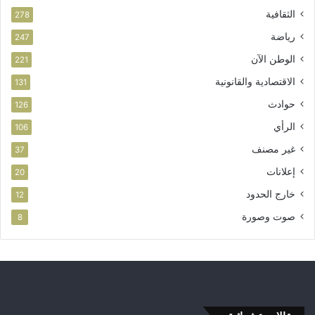
الثقافية
278
رياضة
247
الوطن الآن
221
الاقتصادية والقانونية
131
حوادث
126
الرأي
106
غير مصنف
37
إعلانات
20
خارج الحدود
12
صوت وصورة
8