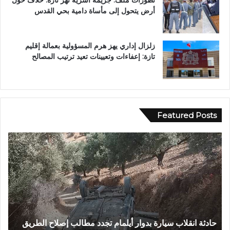
تطورات ملف: جريمة أسرية تهز تازة: خلاف حول
أرض يتحول إلى مأساة دامية بحي القدس
زلزال إداري يهز هرم المسؤولية بعمالة إقليم
تازة: إعفاءات وتعيينات تعيد ترتيب المصالح
Featured Posts
ح
ب
ا
و
د
ح
ث
ل
ة
و
ا
.
ن
.
ق
غ
حادثة انقلاب سيارة بدوار أيلمام تجدد مطالب إصلاح الطريق
ب
ل
ر