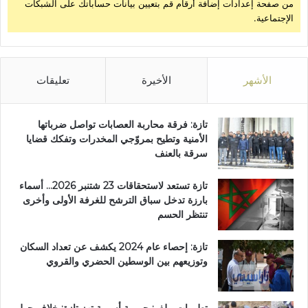
من صفحة إعدادات إضافة أرقام قم بتعيين بيانات حساباتك على الشبكات
الإجتماعية.
الأشهر
الأخيرة
تعليقات
تازة: فرقة محاربة العصابات تواصل ضرباتها
الأمنية وتطيح بمروّجي المخدرات وتفكك قضايا
سرقة بالعنف
تازة تستعد لاستحقاقات 23 شتنبر 2026… أسماء
بارزة تدخل سباق الترشح للغرفة الأولى وأخرى
تنتظر الحسم
تازة: إحصاء عام 2024 يكشف عن تعداد السكان
وتوزيعهم بين الوسطين الحضري والقروي