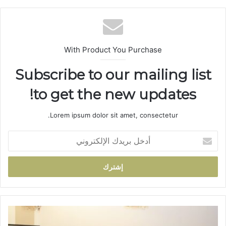
الوي
ب
With Product You Purchase
Subscribe to our mailing list
to get the new updates!
Lorem ipsum dolor sit amet, consectetur.
أ
د
خ
ل
ب
ر
ي
د
ا
ك
ل