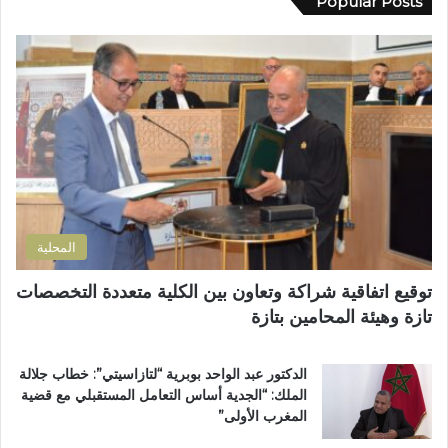
Popular Posts
د
ب
ك
م
ا
ا
ط
ل
ل
ا
م
إ
ل
س
ل
ب
ت
ك
إ
ش
ت
ص
ف
ر
ل
ى
و
ا
ا
ن
ح
ل
ي
ا
إ
المحلية
ل
ق
ط
ل
توقيع اتفاقية شراكة وتعاون بين الكلية متعددة التخصصات
ر
ي
تازة وهيئة المحامين بتازة
ي
م
ق
ي
ب
ب
الدكتور عبد الواحد بوبرية “لتازاسيتي”: خطاب جلالة
ج
ت
الملك: “الجدية أساس التعامل المستقبلي مع قضية
م
ا
المغرب الأولى”
ا
ز
ع
ة