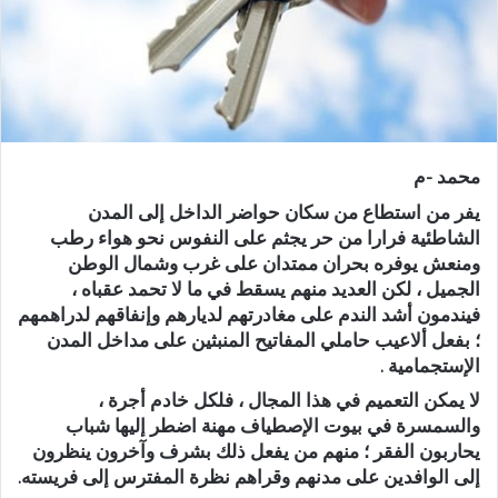
إ
ل
ك
ت
ر
و
محمد -م
ن
يفر من استطاع من سكان حواضر الداخل إلى المدن
ي
الشاطئية فرارا من حر يجثم على النفوس نحو هواء رطب
ا
ومنعش يوفره بحران ممتدان على غرب وشمال الوطن
الجميل ، لكن العديد منهم يسقط في ما لا تحمد عقباه ،
فيندمون أشد الندم على مغادرتهم لديارهم وإنفاقهم لدراهمهم
؛ بفعل ألاعيب حاملي المفاتيح المنبثين على مداخل المدن
الإستجمامية .
لا يمكن التعميم في هذا المجال ، فلكل خادم أجرة ،
والسمسرة في بيوت الإصطياف مهنة اضطر إليها شباب
يحاربون الفقر ؛ منهم من يفعل ذلك بشرف وآخرون ينظرون
إلى الوافدين على مدنهم وقراهم نظرة المفترس إلى فريسته.