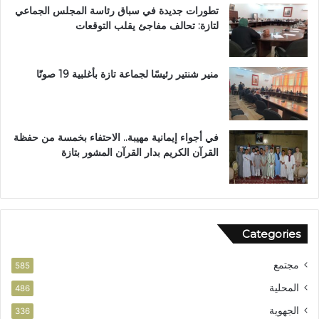
تطورات جديدة في سباق رئاسة المجلس الجماعي
ة
لتازة: تحالف مفاجئ يقلب التوقعات
ب
ن
ي
ل
منير شنتير رئيسًا لجماعة تازة بأغلبية 19 صوتًا
ن
ت
في أجواء إيمانية مهيبة.. الاحتفاء بخمسة من حفظة
القرآن الكريم بدار القرآن المشور بتازة
Categories
مجتمع
585
المحلية
486
الجهوية
336