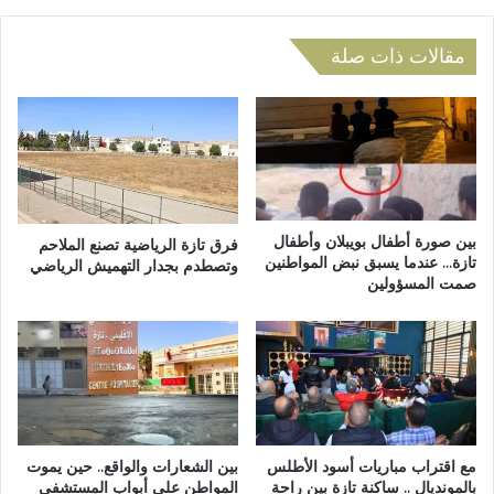
ن
ز
د
ة
و
.
مقالات ذات صلة
ة
.
ب
م
ا
و
ل
ع
ن
د
ا
ف
ظ
ح
و
ص
بين صورة أطفال بويبلان وأطفال
فرق تازة الرياضية تصنع الملاحم
ر
"
تازة… عندما يسبق نبض المواطنين
وتصطدم بجدار التهميش الرياضي
صمت المسؤولين
س
ك
ا
ن
ي
ر
"
ب
مع اقتراب مباريات أسود الأطلس
بين الشعارات والواقع.. حين يموت
ع
بالمونديال .. ساكنة تازة بين راحة
المواطن على أبواب المستشفى
د