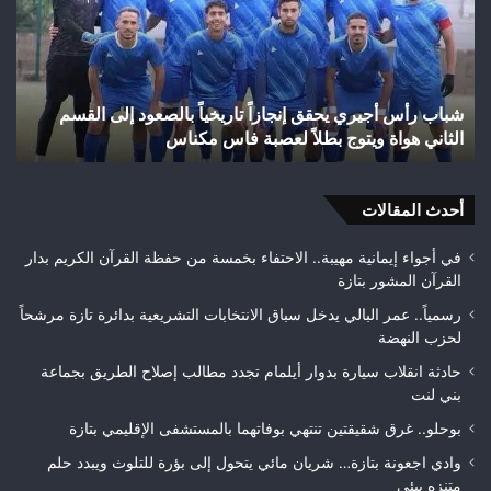
يحقق
غاب
إنجازاً
“ال
تاريخياً
بإق
بالصعود
تاز
إلى
بعد
شباب رأس أجيري يحقق إنجازاً تاريخياً بالصعود إلى القسم
القسم
احت
الثاني هواة ويتوج بطلاً لعصبة فاس مكناس
ه
الثاني
24
هواة
هكتا
ويتوج
من
بطلاً
أحدث المقالات
الغ
لعصبة
الغ
فاس
في أجواء إيمانية مهيبة.. الاحتفاء بخمسة من حفظة القرآن الكريم بدار
مكناس
القرآن المشور بتازة
رسمياً.. عمر البالي يدخل سباق الانتخابات التشريعية بدائرة تازة مرشحاً
لحزب النهضة
حادثة انقلاب سيارة بدوار أيلمام تجدد مطالب إصلاح الطريق بجماعة
بني لنت
بوحلو.. غرق شقيقتين تنتهي بوفاتهما بالمستشفى الإقليمي بتازة
وادي اجعونة بتازة… شريان مائي يتحول إلى بؤرة للتلوث ويبدد حلم
متنزه بيئي