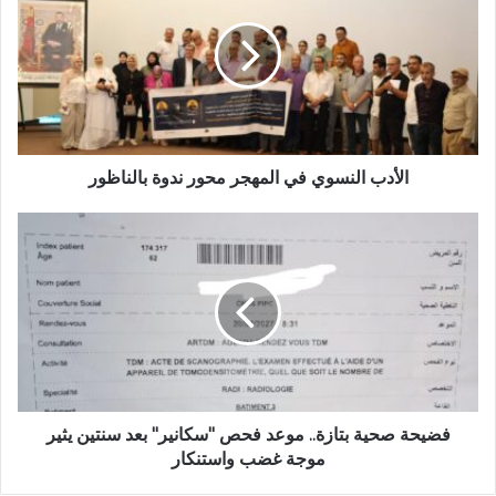
ا
أ
ل
د
إ
ب
ل
ا
ك
ل
ت
ن
ر
س
و
و
الأدب النسوي في المهجر محور ندوة بالناظور
ن
ي
ي
ف
ف
ي
ض
ا
ي
ل
ح
م
ة
ه
ص
ج
ح
ر
ي
م
ة
ح
ب
فضيحة صحية بتازة.. موعد فحص "سكانير" بعد سنتين يثير
و
ت
موجة غضب واستنكار
ر
ا