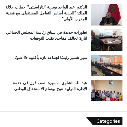
ة
ل
الدكتور عبد الواحد بوبرية “لتازاسيتي”: خطاب جلالة
.
ك
الملك: “الجدية أساس التعامل المستقبلي مع قضية
.
ر
المغرب الأولى”
و
ي
م
م
تطورات جديدة في سباق رئاسة المجلس الجماعي
ط
ب
لتازة: تحالف مفاجئ يقلب التوقعات
ا
د
ل
ا
ب
ر
ب
ا
منير شنتير رئيسًا لجماعة تازة بأغلبية 19 صوتًا
ت
ل
ع
ق
ز
ر
ي
آ
عبد الله الشاوي.. مسيرة نصف قرن في خدمة
ز
ن
الإدارة الترابية تتوج بوسام الاستحقاق الوطني
ا
ا
ل
ل
أ
م
م
ش
ن
و
Categories
ر