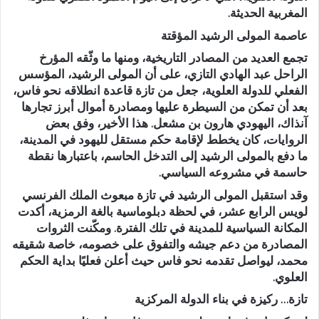
المغربية الحديثة.
عاصمة المولى الرشيد المؤقتة
تجمع العديد من المصادر التاريخية، ومنها ما وثّقه المؤرخ
الراحل عبد الهادي التازي، على أن المولى الرشيد، المؤسس
الفعلي للدولة العلوية، جعل من تازة قاعدة انطلاقه نحو فاس،
بعد أن تمكن من السيطرة عليها ومصادرة أموال أبرز تجارها
آنذاك، اليهودي هارون بن مشعل. هذا الأخير، وفق بعض
الروايات، كان يخطط لإقامة حكم مستقل لليهود في المدينة،
ما دفع بالمولى الرشيد إلى التدخل الحاسم، باعتبارها نقطة
حاسمة في مشروعه السياسي.
وقد استقبل المولى الرشيد في تازة مبعوث الملك الفرنسي
لويس الرابع عشر، في لحظة دبلوماسية بالغة الرمزية، أكدت
المكانة السياسية للمدينة في تلك الفترة. ومكّنت الثروات
المصادرة من دعم جيشه والتفوق على خصومه، خاصة شقيقه
محمد، ليواصل تقدمه نحو فاس حيث أعلن فعليًا بداية الحكم
العلوي.
تازة… ركيزة في بناء الدولة المركزية