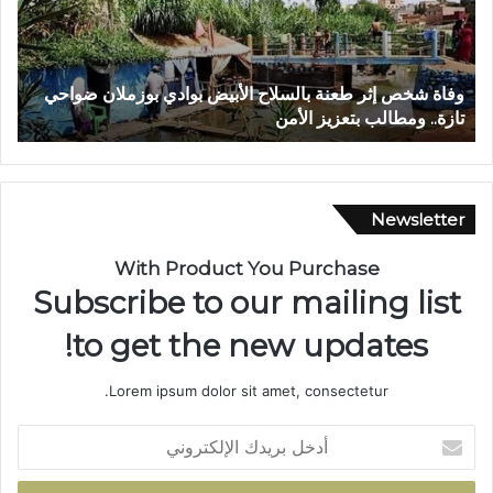
ش
و
خ
ا
ص
ء
إ
إ
وفاة شخص إثر طعنة بالسلاح الأبيض بوادي بوزملان ضواحي
ف
ث
ي
تازة.. ومطالب بتعزيز الأمن
ا
ر
م
ط
ا
ع
ن
ن
ي
ة
ة
Newsletter
ب
م
ا
ه
With Product You Purchase
ل
ي
Subscribe to our mailing list
س
ب
ل
ة
to get the new updates!
ا
.
ح
.
Lorem ipsum dolor sit amet, consectetur.
ا
ا
ل
ل
أ
أ
ا
د
ب
ح
خ
ي
ت