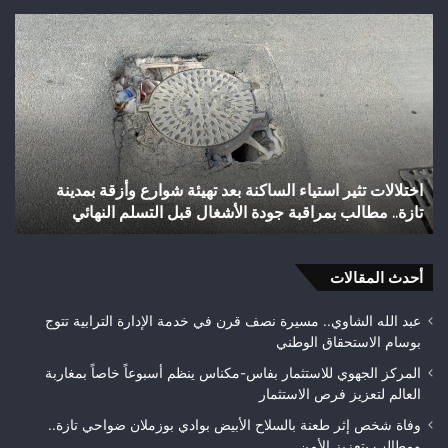
اختلالات
شب
تثير
رأ
استياء
أجي
الساكنة
يح
بعد
إنجا
تهيئة
تاري
شوارع
بال
وأزقة
إلى
اختلالات تثير استياء الساكنة بعد تهيئة شوارع وأزقة بمدينة
ش
بمدينة
الق
تازة.. مطالب بمراقبة جودة الأشغال قبل التسلم النهائي
ا
تازة..
الث
مطالب
هوا
بمراقبة
ويت
جودة
أحدث المقالات
بطلا
الأشغال
لعص
قبل
فا
عبد الله الشاوي.. مسيرة نصف قرن في خدمة الإدارة الترابية تتوج
التسلم
مك
بوسام الاستحقاق الوطني
النهائي
المركز الجهوي للاستثمار بفاس-مكناس ينظم أسبوعاً خاصاً بمغاربة
العالم لتعزيز فرص الاستثمار
وفاة شخص إثر طعنة بالسلاح الأبيض بوادي بوزملان ضواحي تازة..
ومطالب بتعزيز الأمن