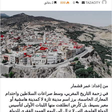
TAZACITY
أ
0
999
2 دقائق
ر
س
ل
ب
ر
ي
د
ا
إ
ل
ك
ت
ر
من إعداد: عمر قشمار
و
ن
في زحمة التاريخ المغربي، وسط صراعات السلاطين واحتدام
ي
المعارك الحاسمة، برز اسم مدينة تازة لا كمدينة هامشية أو
معبر بسيط، بل كأرض انطلقت منها اللبنات الأولى لتأسيس
ا
الدولة العلوية، التي لا تزال إلى اليوم العمود الفقري للدولة