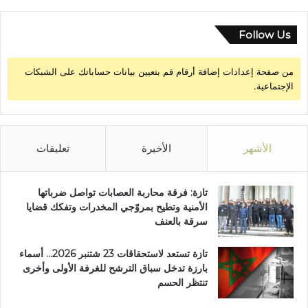
ق
ف
Follow Us
ي
ا
ل
من صفحة إعدادات إضافة أرقام قم بتعيين بيانات حساباتك على الشبكات
ش
الإجتماعية.
غ
ل
الأشهر
الأخيرة
تعليقات
تازة: فرقة محاربة العصابات تواصل ضرباتها
الأمنية وتطيح بمروّجي المخدرات وتفكك قضايا
سرقة بالعنف
تازة تستعد لاستحقاقات 23 شتنبر 2026… أسماء
بارزة تدخل سباق الترشح للغرفة الأولى وأخرى
تنتظر الحسم