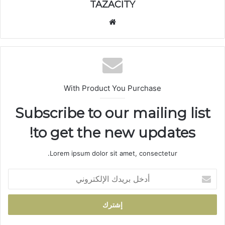
TAZACITY
موق
ع
الوي
ب
With Product You Purchase
Subscribe to our mailing list
to get the new updates!
Lorem ipsum dolor sit amet, consectetur.
أ
د
خ
ل
ب