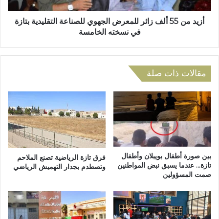
ح
أ
م
ل
أزيد من 55 ألف زائر للمعرض الجهوي للصناعة التقليدية بتازة
ل
ف
في نسخته الخامسة
ة
ز
ا
ا
ل
ئ
ش
ر
مقالات ذات صلة
ه
ل
ا
ل
د
م
ا
ع
ت
ر
ا
ض
ل
ا
م
ل
بين صورة أطفال بويبلان وأطفال
فرق تازة الرياضية تصنع الملاحم
ع
ج
تازة… عندما يسبق نبض المواطنين
وتصطدم بجدار التهميش الرياضي
ط
صمت المسؤولين
ه
ل
و
ي
ي
ن
ل
ت
ل