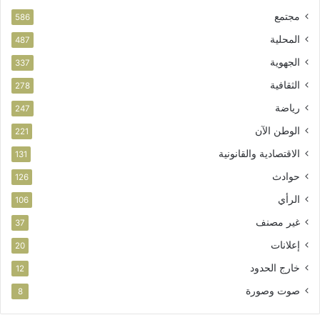
ب
مجتمع
ت
586
ا
المحلية
487
ز
الجهوية
ة
337
الثقافية
278
رياضة
247
الوطن الآن
221
الاقتصادية والقانونية
131
حوادث
126
الرأي
106
غير مصنف
37
إعلانات
20
خارج الحدود
12
صوت وصورة
8