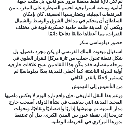
لم تكن تازة فقط محطة مرور نحو فاس، بل مثلت جبهة
أمامية ومنصة استراتيجية لحسم السيطرة على المغرب. من
المرتفعات الجبلية، وبتضاريسها الحصينة، كان بإمكان
السلطان أن يتحكم في مداخل الشرق والوسط والشمال.
ويكفي أن المدينة ظلت حامية عسكرية قوية في مختلف
الفترات، مما أعطاها طابعًا دفاعيًا دائمًا.
حضور دبلوماسي مبكر
استقبال مبعوث الملك الفرنسي لم يكن مجرد تفصيل، بل
شكل نقطة تحول جعلت من تازة مركزًا للقرار العلوي في
مرحلة مفصلية. فقد مكّن هذا اللقاء من نسج علاقات خارجية
أولية للدولة الناشئة، كما أعطى للمدينة بعدًا دبلوماسيًا لم
يُستثمر لاحقًا بالقدر الكافي.
من التأسيس إلى التهميش
ورغم هذا الثقل التاريخي، فإن واقع تازة اليوم لا يعكس ماضيها
المجيد. المدينة التي ساهمت في نشأة الدولة، أصبحت خارج
مدار التنمية. تم تهميشها إداريًا واقتصاديًا وثقافيًا، وتحولت
تدريجيا إلى نقطة عبور بين المدن الكبرى، بدل أن تحتفظ
بدورها المركزي في الخريطة الوطنية.