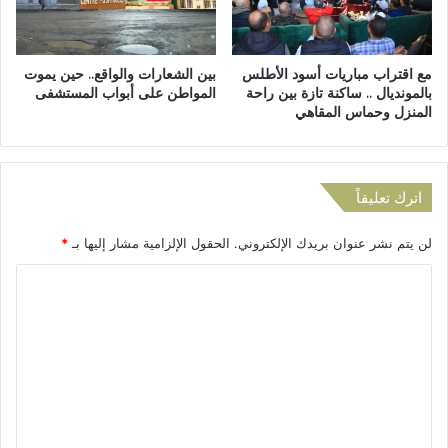
ج
ص
دّ
ن
د
ا
مع اقتراب مباريات أسود الأطلس
بين الشعارات والواقع.. حين يموت
م
ع
بالمونديال .. ساكنة تازة بين راحة
المواطن على أبواب المستشفى
ك
ة
المنزل وحماس المقاهي
ت
ا
ب
ل
ه
ت
ا
ق
اترك تعليقاً
ا
ل
ل
ي
م
لن يتم نشر عنوان بريدك الإلكتروني.
الحقول الإلزامية مشار إليها بـ
*
د
ح
ي
ا
ل
ة
ي
ب
ل
و
ت
ت
ت
ا
د
ع
ز
ع
ة
ل
و
ف
ي
إ
ي