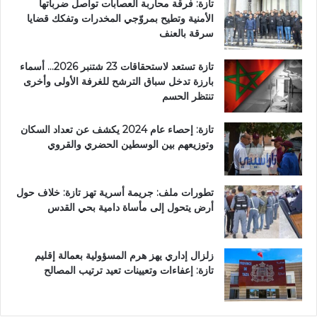
تازة: فرقة محاربة العصابات تواصل ضرباتها
الأمنية وتطيح بمروّجي المخدرات وتفكك قضايا
سرقة بالعنف
تازة تستعد لاستحقاقات 23 شتنبر 2026… أسماء
بارزة تدخل سباق الترشح للغرفة الأولى وأخرى
تنتظر الحسم
تازة: إحصاء عام 2024 يكشف عن تعداد السكان
وتوزيعهم بين الوسطين الحضري والقروي
تطورات ملف: جريمة أسرية تهز تازة: خلاف حول
أرض يتحول إلى مأساة دامية بحي القدس
زلزال إداري يهز هرم المسؤولية بعمالة إقليم
تازة: إعفاءات وتعيينات تعيد ترتيب المصالح