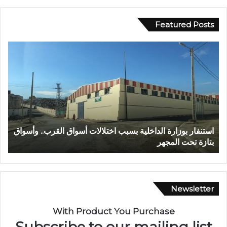
Featured Posts
ع
ا
ب
ل
د
م
ا
ر
ل
ك
ل
ز
ه
ا
ا
ل
عبد الله الشاوي.. مسيرة نصف قرن في خدمة الإدارة الترابية
ا
ل
ج
تتوج بوسام الاستحقاق الوطني
ب
ش
ه
ا
و
و
ي
ي
ل
.
ل
Newsletter
.
ا
م
س
With Product You Purchase
س
ت
Subscribe to our mailing list