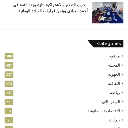
ت
ع
حزب التقدم والاشتراكية بتازة يجدد الثقة في
ح
ز
أحمد العبادي ويثمن قرارات القيادة الوطنية
ق
ي
ا
ز
ق
ف
ا
ر
ل
ص
Categories
و
ا
ط
ل
مجتمع
ن
ا
588
ي
س
المحلية
487
ت
الجهوية
ث
337
م
الثقافية
278
ا
ر
رياضة
247
الوطن الآن
221
الاقتصادية والقانونية
131
حوادث
126