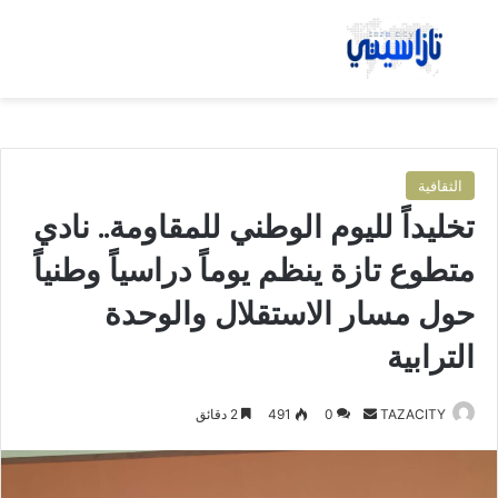
بحث عن
الق
الثقافية
تخليداً لليوم الوطني للمقاومة.. نادي
متطوع تازة ينظم يوماً دراسياً وطنياً
حول مسار الاستقلال والوحدة
الترابية
TAZACITY
أ
0
491
2 دقائق
ر
س
ل