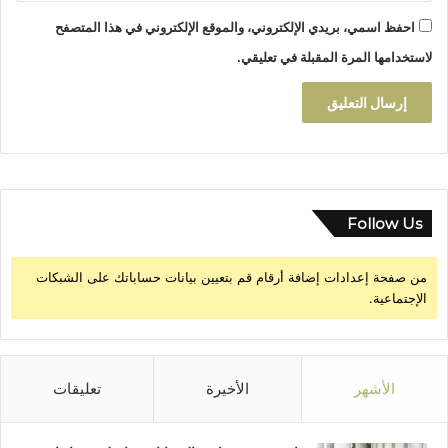
ة
ل
ا
احفظ اسمي، بريدي الإلكتروني، والموقع الإلكتروني في هذا المتصفح
ث
ل
ا
لاستخدامها المرة المقبلة في تعليقي.
ق
ن
د
ي
م
ه
و
ا
ة
Follow Us
من صفحة إعدادات إضافة أرقام قم بتعيين بيانات حساباتك على الشبكات
الإجتماعية.
الأشهر
الأخيرة
تعليقات