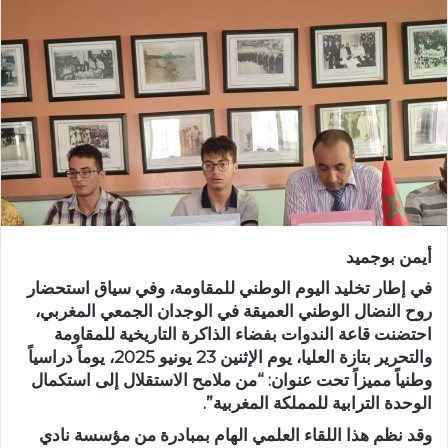
ب
ر
ي
د
ا
إ
ل
ك
ت
ر
أيمن بوجميد
و
ن
في إطار تخليد اليوم الوطني للمقاومة، وفي سياق استحضار
ي
روح النضال الوطني العميقة في الوجدان الجمعي المغربي،
احتضنت قاعة الندوات بفضاء الذاكرة التاريخية للمقاومة
ا
والتحرير بتازة العليا، يوم الإثنين 23 يونيو 2025، يوماً دراسياً
وطنياً مميزاً تحت عنوان:
“من ملامح الاستقلال إلى استكمال
الوحدة الترابية للمملكة المغربية”
.
وقد نظم هذا اللقاء العلمي الهام بمبادرة من
مؤسسة نادي