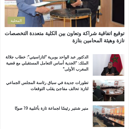
و
ا
ع
ن
ل
اً
ي
ت
خ
المحلية
ر
ا
ا
ص
توقيع اتفاقية شراكة وتعاون بين الكلية متعددة التخصصات
ب
اً
تازة وهيئة المحامين بتازة
ي
ب
ة
م
ت
غ
الدكتور عبد الواحد بوبرية “لتازاسيتي”: خطاب جلالة
ت
ا
الملك: “الجدية أساس التعامل المستقبلي مع قضية
و
ر
المغرب الأولى”
ج
ب
ب
ة
تطورات جديدة في سباق رئاسة المجلس الجماعي
و
ا
لتازة: تحالف مفاجئ يقلب التوقعات
س
ل
ا
ع
م
ا
ا
ل
منير شنتير رئيسًا لجماعة تازة بأغلبية 19 صوتًا
ل
م
ا
ل
س
ت