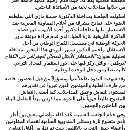
الجلسة العلمية بكفاءة، حيث قدم أرضية علمية جامعة أطر
من خلالها مداخلات نخبة من الأساتذة الباحثين.
استُهلت الجلسة بمداخلة
الدكتورة حسنة مازي
التي سلطت
الضوء على نماذج مشرقة من أعلام المقاومة المغربية ضد
الاستعمار، تلتها مداخلة
الدكتور أحمد الأديب
، قيم فضاء
الذاكرة التاريخية بتازة العليا، الذي قدم قراءة موثقة لدور
الحركة الوطنية في مسلسل الكفاح الوطني من أجل
الاستقلال. واختتم
الدكتور سمير الوردي
هذا المحور بمداخلة
تحليلية بعنوان:
“الاستقلال الأمثل للمجال الجغرافي في الكفاح
الوطني”
، والتي ركز فيها على دور استثمار المجال الترابي
كآلية نضالية ومدخل للوحدة الوطنية.
وقد شهدت الندوة تفاعلاً غنياً ومسؤولاً من قبل الحضور، خاصة
من طرف الطلبة والمهتمين الذين عبروا عن تقديرهم
لمستوى النقاش وعمق المداخلات. كما أضفى النقاش
المفتوح طابعاً حيوياً على الندوة، مما كرس مبدأ التفاعل البناء
بين الباحثين والجمهور.
وفي ختام الجلسة العلمية، عُقد لقاء تواصلي مغلق بين أطر
نادي متطوع تازة وممثلي المندوبية السامية لقدماء المقاومين
وأعضاء جيش التحرير بالإقليم، حيث تم تدارس آفاق التعاون