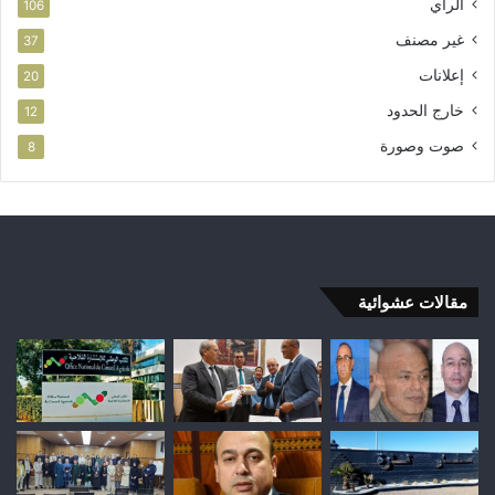
الرأي
106
غير مصنف
37
إعلانات
20
خارج الحدود
12
صوت وصورة
8
مقالات عشوائية