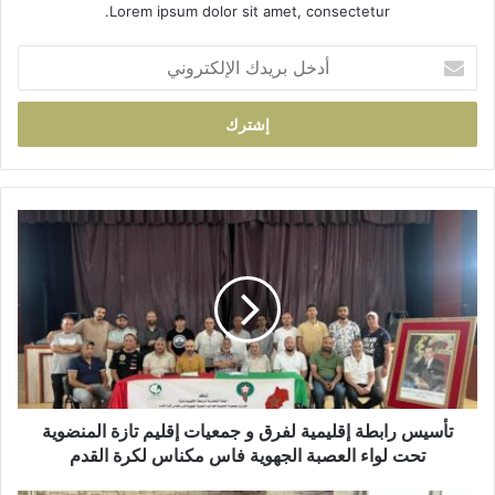
Lorem ipsum dolor sit amet, consectetur.
أ
د
خ
ل
ب
ر
ي
د
ت
ك
أ
ا
س
ل
ي
إ
س
ل
ر
ك
ا
ت
ب
ر
ط
و
ة
تأسيس رابطة إقليمية لفرق و جمعيات إقليم تازة المنضوية
ن
إ
تحت لواء العصبة الجهوية فاس مكناس لكرة القدم
ي
ق