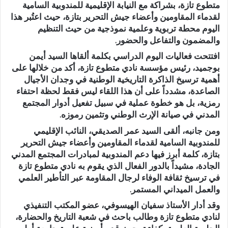
متطوع تازة
، بشراكة مع
النيابة الإقليمية للمندوبية السامية
لقدماء المقاومين وأعضاء جيش التحرير بتازة
، حيث اعتُبر هذا
اليوم محطة تربوية وعلمية نموذجية من حيث التنظيم
والمضمون والتفاعل والحضور.
افتتحت فعاليات اليوم الدراسي بكلمة ألقاها
السيد أيمن
بوجميد
، رئيس مؤسسة نادي متطوع تازة، أكد من خلالها على
أهمية ترسيخ الذاكرة التاريخية الوطنية في وجدان الأجيال
الصاعدة، مشدداً على أن هذا اللقاء ليس فقط لحظة احتفاء
رمزية، بل هو خطوة عملية في سبيل تفعيل أدوار المجتمع
المدني في صيانة الإرث الوطني وتثمين رموزه.
ومن جانبه، ألقى
السيد عمر الصديقي
، النائب الإقليمي
للمندوبية السامية لقدماء المقاومين وأعضاء جيش التحرير
بتازة، كلمة أبرز فيها دعم المندوبية لمبادرات المجتمع المدني
الجادة، مشيداً بالدور الفعال الذي يقوم به نادي متطوع تازة
في ترسيخ ثقافة الوفاء لرجال المقاومة عبر التأطير العلمي
والعمل الميداني المستمر.
وقد أدار
الأستاذ سفيان الهيسوفي
، عضو المكتب التنفيذي
لنادي متطوع تازة وطالب باحث في شعبة التاريخ والحضارة،