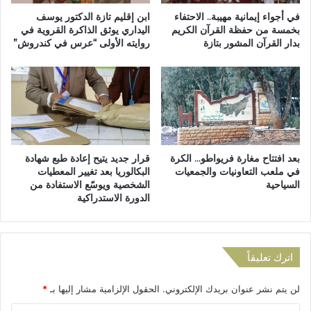
ا
ي
في أجواء إيمانية مهيبة.. الاحتفاء
ابن إقليم تازة الدكتور يوسف
ز
ا
بخمسة من حفظة القرآن الكريم
اليداري يوثق الذاكرة القروية في
ة
بدار القرآن المشور بتازة
روايته الأولى “عرس في كندروش”
ل
ا
م
ل
غ
م
ر
ن
ب
ض
ي
و
ف
ي
ي
بعد افتتاح مغارة فريواطو… الكرة
قرار جديد يتيح إعادة طبع شهادة
ة
ن
في ملعب التعاونيات والجمعيات
البكالوريا بعد تغيير المعطيات
ت
ص
السياحية
الشخصية ويوسّع الاستفادة من
ح
ف
الدورة الاستدراكية
ت
ن
ل
ه
و
ا
ا
ئ
اترك تعليقاً
ء
ي
ا
م
لن يتم نشر عنوان بريدك الإلكتروني.
الحقول الإلزامية مشار إليها بـ
*
ل
ب
ع
ا