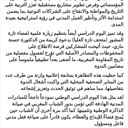
المؤسساتي وفرص تطوير مشاريع مستقبلية تعزز التربية على
التاريخ والمواطنة والانفتاح على الشراكات النوعية بما يضمن
استدامة الأثر وتأطير العمل المدني في رؤية استراتيجية بعيدة
المدى.
وقد تميز اليوم الدراسي أيضاً بتنظيم زيارة علمية لفضاء
تازة
المشور (متحف تازة العليا)
بدعوة كريمة من الدكتورة حسنة
مازي، حيث أتيحت للمشاركين فرصة الاطلاع على
المحفوظات والمصادر الأصلية التي تؤرخ لفصول مفصلية من
تاريخ المقاومة المغربية، ما أضفى بعداً تطبيقياً ملموساً على
مضامين الندوة.
كما حظيت هذه التظاهرة بمتابعة إعلامية وازنة من طرف عدد
من المنابر الصحفية المحلية التي واكبت أشغال الندوة
بتفاصيلها، مما ساهم في توثيق الحدث وتعزيز إشعاعه.
لقد مثل هذا اليوم الدراسي الوطني نموذجاً ناجحاً للمبادرات
المدنية الهادفة التي تؤمن بدور الشباب المغربي في صيانة
الذاكرة الوطنية وتثمينها. كما أكد مرة أخرى أن الشباب حين
يُمنح فضاءً للإبداع والعطاء، يكون قادراً على صياغة فعل مدني
فاعل ومسؤول.