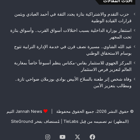
الأمن
أحدث المقالات
بيئ
حزب التقدم والاشتراكية بتازة يجدد الثقة في أحمد العبادي ويثمن
قرارات القيادة الوطنية
استنفار بوزارة الداخلية بسبب اختلالات أسواق القرب.. وأسواق بتازة
تحت المجهر
عبد الله الشاوي.. مسيرة نصف قرن في خدمة الإدارة الترابية تتوج
بوسام الاستحقاق الوطني
المركز الجهوي للاستثمار بفاس-مكناس ينظم أسبوعاً خاصاً بمغاربة
العالم لتعزيز فرص الاستثمار
وفاة شخص إثر طعنة بالسلاح الأبيض بوادي بوزملان ضواحي تازة..
ومطالب بتعزيز الأمن
© حقوق النشر 2026، جميع الحقوق محفوظة |
Jannah News الثيم
(المظهر) تم تصميمه من قِبل TieLabs
| مُستضاف بفخر
SiteGround
فيسبوك
‫X
‫YouTube
انستقرام