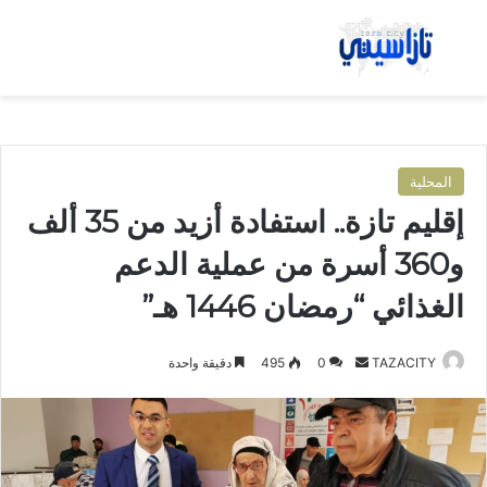
بحث عن
الق
المحلية
إقليم تازة.. استفادة أزيد من 35 ألف
و360 أسرة من عملية الدعم
الغذائي “رمضان 1446 هـ”
TAZACITY
أ
0
495
دقيقة واحدة
ر
س
ل
ب