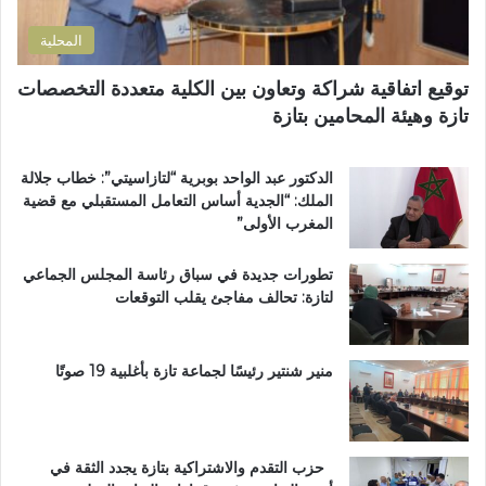
ل
اً
ي
ت
خ
المحلية
ر
ا
ا
ص
توقيع اتفاقية شراكة وتعاون بين الكلية متعددة التخصصات
ب
اً
تازة وهيئة المحامين بتازة
ي
ب
ة
م
ت
غ
الدكتور عبد الواحد بوبرية “لتازاسيتي”: خطاب جلالة
ت
ا
الملك: “الجدية أساس التعامل المستقبلي مع قضية
و
ر
المغرب الأولى”
ج
ب
ب
ة
تطورات جديدة في سباق رئاسة المجلس الجماعي
و
ا
لتازة: تحالف مفاجئ يقلب التوقعات
س
ل
ا
ع
م
ا
ا
ل
منير شنتير رئيسًا لجماعة تازة بأغلبية 19 صوتًا
ل
م
ا
ل
س
ت
ت
ع
حزب التقدم والاشتراكية بتازة يجدد الثقة في
ح
ز