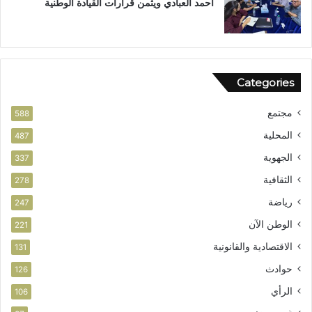
أحمد العبادي ويثمن قرارات القيادة الوطنية
ق
ي
ا
ز
ق
ف
ا
ر
ل
ص
Categories
و
ا
ط
ل
مجتمع
ن
ا
588
ي
س
المحلية
487
ت
الجهوية
ث
337
م
الثقافية
278
ا
ر
رياضة
247
الوطن الآن
221
الاقتصادية والقانونية
131
حوادث
126
الرأي
106