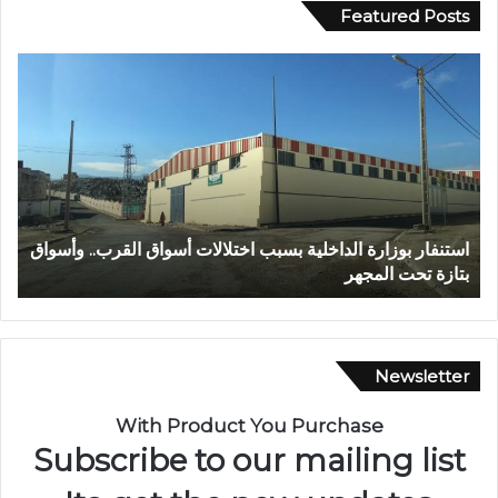
Featured Posts
ع
ا
ب
ل
د
م
ا
ر
ل
ك
ل
ز
ه
ا
ا
ل
عبد الله الشاوي.. مسيرة نصف قرن في خدمة الإدارة الترابية
ا
ل
ج
تتوج بوسام الاستحقاق الوطني
ب
ش
ه
ا
و
و
ي
ي
ل
.
ل
Newsletter
.
ا
م
س
With Product You Purchase
س
ت
Subscribe to our mailing list
ي
ث
ر
م