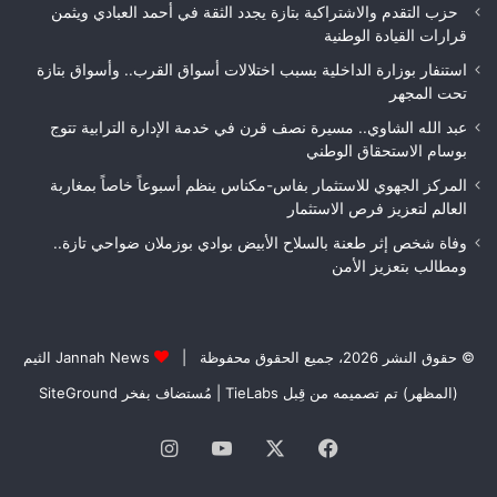
حزب التقدم والاشتراكية بتازة يجدد الثقة في أحمد العبادي ويثمن
قرارات القيادة الوطنية
استنفار بوزارة الداخلية بسبب اختلالات أسواق القرب.. وأسواق بتازة
تحت المجهر
عبد الله الشاوي.. مسيرة نصف قرن في خدمة الإدارة الترابية تتوج
بوسام الاستحقاق الوطني
المركز الجهوي للاستثمار بفاس-مكناس ينظم أسبوعاً خاصاً بمغاربة
العالم لتعزيز فرص الاستثمار
وفاة شخص إثر طعنة بالسلاح الأبيض بوادي بوزملان ضواحي تازة..
ومطالب بتعزيز الأمن
© حقوق النشر 2026، جميع الحقوق محفوظة |
Jannah News الثيم
(المظهر) تم تصميمه من قِبل TieLabs
| مُستضاف بفخر
SiteGround
فيسبوك
‫X
‫YouTube
انستقرام