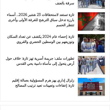
م
سرقة بالعنف
م
ل
تازة تستعد لاستحقاقات 23 شتنبر 2026… أسماء
ك
بارزة تدخل سباق الترشح للغرفة الأولى وأخرى
ة
تنتظر الحسم
(
ن
تازة: إحصاء عام 2024 يكشف عن تعداد السكان
ش
وتوزيعهم بين الوسطين الحضري والقروي
ر
ة
إ
تطورات ملف: جريمة أسرية تهز تازة: خلاف حول
ن
أرض يتحول إلى مأساة دامية بحي القدس
ذ
ا
ر
ي
زلزال إداري يهز هرم المسؤولية بعمالة إقليم
ة
تازة: إعفاءات وتعيينات تعيد ترتيب المصالح
)