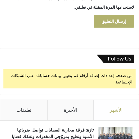
ى
لاستخدامها المرة المقبلة في تعليقي.
ا
ل
ا
ث
ن
ي
ن
ب
Follow Us
ع
د
من صفحة إعدادات إضافة أرقام قم بتعيين بيانات حساباتك على الشبكات
د
الإجتماعية.
م
ن
م
ن
ا
الأشهر
الأخيرة
تعليقات
ط
ق
ا
تازة: فرقة محاربة العصابات تواصل ضرباتها
ل
الأمنية وتطيح بمروّجي المخدرات وتفكك قضايا