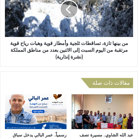
ق
ي
ل
ن
ي
ه
م
ا
ي
ت
ة
ا
ل
ز
من بينها تازة، تساقطات ثلجية وأمطار قوية وهبات رياح قوية
أ
ة
مرتقبة من اليوم السبت إلى الاثنين بعدد من مناطق المملكة
س
،
(نشرة إنذارية)
ا
ت
ت
س
ذ
ا
ة
ق
مقالات ذات صلة
ا
ط
ل
ا
ل
ت
غ
ث
ة
ل
ا
ج
ل
ي
أ
ة
عبد الله الشاوي.. مسيرة نصف
رسمياً.. عمر البالي يدخل سباق