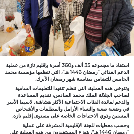
ر
ي
د
ا
إ
ل
ك
ت
ر
استفاد ما مجموعه 35 ألف و360 أسرة بإقليم تازة من عملية
و
الدعم الغذائي “رمضان 1446 هـ”، التي تنظمها مؤسسة محمد
ن
الخامس للتضامن بمناسبة شهر رمضان الأبرك.
ي
وتتوخى هذه العملية، التي تنظم تنفيذا للتعليمات السامية
ا
لصاحب الجلالة الملك محمد السادس، تقديم المساعدة
والدعم لفائدة الفئات الاجتماعية الأكثر هشاشة، لاسيما الأسر
في وضعية صعبة والنساء الأرامل والمطلقات والأشخاص
المسنين وذوي الاحتياجات الخاصة على مستوى إقليم تازة.
وحسب معطيات للجنة الإقليمية المشرفة على عملية
“رمضان 1446 هـ”، يتوزع المستفيدون من هذه العملية على