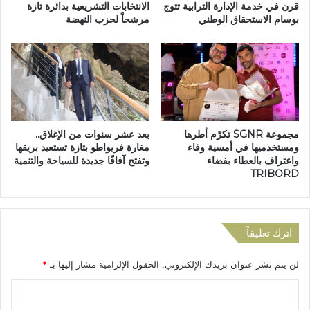
م
و
قرن في خدمة الإدارة الترابية تتوج
الانتخابات التشريعية بدائرة تازة
ا
بوسام الاستحقاق الوطني
مرشحاً لحزب النهضة
أ
ز
م
ي
ط
غ
ا
ي
ر
ة
ق
ب
و
إ
ي
مجموعة SGNR تكرّم أطرها
بعد عشر سنوات من الإغلاق..
ق
ة
ومستخدميها في أمسية وفاء
مغارة فريواطو بتازة تستعيد بريقها
ل
و
واعتراف بالعطاء بفضاء
وتفتح آفاقًا جديدة للسياحة والتنمية
ي
ه
TRIBORD
م
ب
ت
ا
ا
ت
ز
ر
اترك تعليقاً
ة
ي
ا
لن يتم نشر عنوان بريدك الإلكتروني.
الحقول الإلزامية مشار إليها بـ
*
ح
ق
ا
و
ي
ل