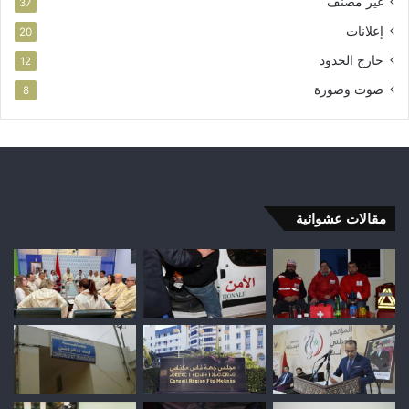
غير مصنف
37
إعلانات
20
خارج الحدود
12
صوت وصورة
8
مقالات عشوائية