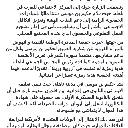
وتضمنت الزيارة جولة إلى المركز الاجتماعي للقرب في
تاهلة، حيث قدّم حكيم بن موسى دعمًا ماليًا للمبادرات
الجمعوية الرامية إلى دعم الفئات الهشة وتعزيز التكافل
الاجتماعي. وأشار إلى أن مساهمته تأتي في إطار تشجيع
العمل التطوعي والجمعوي الذي يخدم المجتمع المحلي.
من جهتها، عبرت جمعية المبادرة الوطنية للتنمية والنهوض
بالمرأة القروية عن شكرها العميق لحكيم بن موسى ولكل من
يدعم مشاريعها، مشيدةً بدوره الكبير في تعزيز الأنشطة
التنموية بالمدينة. كما قدم رئيس المجلس الجماعي لتاهلة
هدية رمزية له تمثلت في “زربية ورينة”، تقديرًا لدعمه، فيما
أهدته الجمعية هدية رمزية تعبيرًا عن امتنانها.
نشأ حكيم بن موسى في مدينة تاهلة، حيث تلقى تعليمه
الابتدائي والثانوي في إعدادية ابن خلدون بمدينة تازة، قبل أن
يلتحق بالثانوية العسكرية الأولى. بعد حصوله على شهادة
البكالوريا، انتقل إلى اليونان لدراسة الصيدلة، لكنه اكتشف أن
هذا المجال لا يتماشى مع طموحاته.
قرر بعد ذلك الانتقال إلى الولايات المتحدة الأمريكية لدراسة
العلاقات الدولية، حيث كان لمصادفته مجال الوقاية المدنية أثر