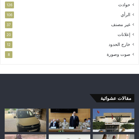
حوادث
126
الرأي
106
غير مصنف
37
إعلانات
20
خارج الحدود
12
صوت وصورة
8
مقالات عشوائية