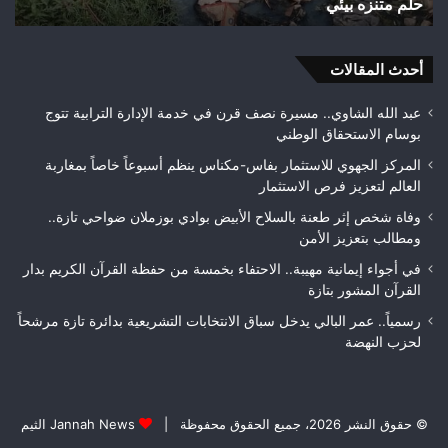
تازة.. مطالب بمراقبة جودة الأشغال قبل التسلم النهائي
تازة..
ا
مطالب
ه
بمراقبة
و
جودة
أحدث المقالات
بط
الأشغال
ل
قبل
ف
عبد الله الشاوي.. مسيرة نصف قرن في خدمة الإدارة الترابية تتوج
التسلم
م
بوسام الاستحقاق الوطني
النهائي
المركز الجهوي للاستثمار بفاس-مكناس ينظم أسبوعاً خاصاً بمغاربة
العالم لتعزيز فرص الاستثمار
وفاة شخص إثر طعنة بالسلاح الأبيض بوادي بوزملان ضواحي تازة..
ومطالب بتعزيز الأمن
في أجواء إيمانية مهيبة.. الاحتفاء بخمسة من حفظة القرآن الكريم بدار
القرآن المشور بتازة
رسمياً.. عمر البالي يدخل سباق الانتخابات التشريعية بدائرة تازة مرشحاً
لحزب النهضة
© حقوق النشر 2026، جميع الحقوق محفوظة |
Jannah News الثيم