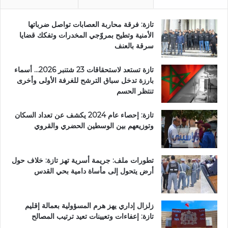
تازة: فرقة محاربة العصابات تواصل ضرباتها
الأمنية وتطيح بمروّجي المخدرات وتفكك قضايا
سرقة بالعنف
تازة تستعد لاستحقاقات 23 شتنبر 2026… أسماء
بارزة تدخل سباق الترشح للغرفة الأولى وأخرى
تنتظر الحسم
تازة: إحصاء عام 2024 يكشف عن تعداد السكان
وتوزيعهم بين الوسطين الحضري والقروي
تطورات ملف: جريمة أسرية تهز تازة: خلاف حول
أرض يتحول إلى مأساة دامية بحي القدس
زلزال إداري يهز هرم المسؤولية بعمالة إقليم
تازة: إعفاءات وتعيينات تعيد ترتيب المصالح