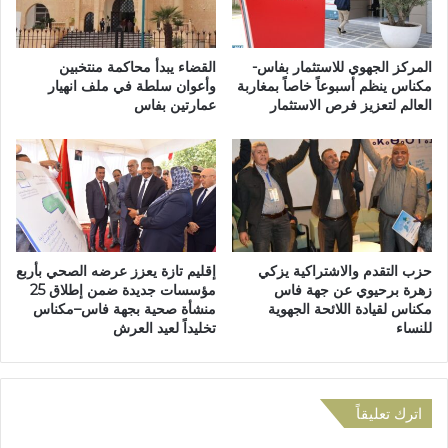
ض
ا
م
ن
المركز الجهوي للاستثمار بفاس-
القضاء يبدأ محاكمة منتخبين
ي
مكناس ينظم أسبوعاً خاصاً بمغاربة
وأعوان سلطة في ملف انهيار
العالم لتعزيز فرص الاستثمار
عمارتين بفاس
ة
ل
د
ع
م
ا
ل
أ
حزب التقدم والاشتراكية يزكي
إقليم تازة يعزز عرضه الصحي بأربع
س
زهرة برحيوي عن جهة فاس
مؤسسات جديدة ضمن إطلاق 25
ر
مكناس لقيادة اللائحة الجهوية
منشأة صحية بجهة فاس–مكناس
ا
للنساء
تخليداً لعيد العرش
ل
م
ت
ض
اترك تعليقاً
ر
ر