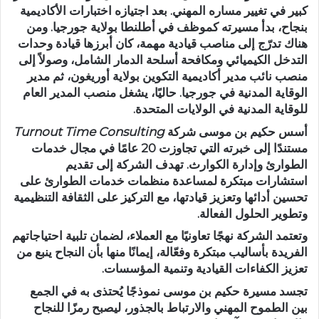
كبير في تغيير مساره المهني. بعد اجتيازه اختبارات الأكاديمية
بنجاح، بدأ مسيرته كموظف في أطلنطا بولاية جورجيا. ومن
هناك تدرّج إلى مناصب قيادية مهمة، كان أبرزها قيادة وحدات
التدخل الكيميائي ومكافحة أسلحة الدمار الشامل، وصولاً إلى
منصب نائب مدير أكاديمية التكوين بولاية أوريغون، ثم مدير
الوقاية المدنية في جورجيا. حاليًا، يشغل منصب المدير العام
للوقاية المدنية في الولايات المتحدة.
أ
سس حكيم بن موسى شركة
Turnout Time Consulting
مستندًا إلى خبرته التي تجاوزت 20 عامًا في مجال خدمات
الطوارئ وإدارة الكوارث. تهدف الشركة إلى تقديم
استشارات مبتكرة لمساعدة منظمات خدمات الطوارئ على
تحسين أدائها وتعزيز قيادتها، مع التركيز على الثقافة التنظيمية
وتطوير الحلول الفعالة.
وتعتمد الشركة نهجًا تعاونيًا مع العملاء، لضمان تلبية احتياجاتهم
الفريدة بأساليب مبتكرة وفعّالة، إيمانًا منها بأن النجاح ينبع من
تعزيز الكفاءات القيادية وتنمية المؤسسات.
تجسد مسيرة حكيم بن موسى نموذجًا يُحتذى به في الجمع
بين الطموح المهني والارتباط بالجذور، ليصبح رمزًا للنجاح