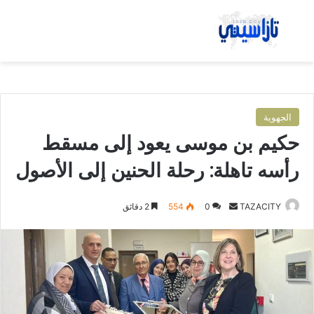
بحث عن
الق
الجهوية
حكيم بن موسى يعود إلى مسقط
رأسه تاهلة: رحلة الحنين إلى الأصول
TAZACITY
أ
0
554
2 دقائق
ر
س
ل
ب
ر
ي