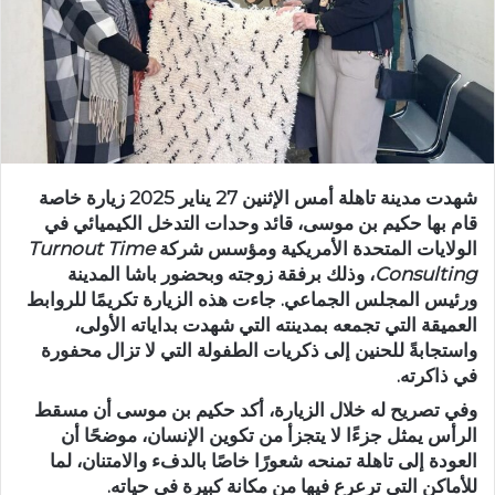
د
ا
إ
ل
ك
ت
ر
شهدت مدينة تاهلة أمس الإثنين 27 يناير 2025 زيارة خاصة
و
قام بها حكيم بن موسى، قائد وحدات التدخل الكيميائي في
ن
الولايات المتحدة الأمريكية ومؤسس شركة
Turnout Time
ي
Consulting
، وذلك برفقة زوجته وبحضور باشا المدينة
ا
ورئيس المجلس الجماعي. جاءت هذه الزيارة تكريمًا للروابط
العميقة التي تجمعه بمدينته التي شهدت بداياته الأولى،
واستجابةً للحنين إلى ذكريات الطفولة التي لا تزال محفورة
في ذاكرته.
وفي تصريح له خلال الزيارة، أكد حكيم بن موسى أن مسقط
الرأس يمثل جزءًا لا يتجزأ من تكوين الإنسان، موضحًا أن
العودة إلى تاهلة تمنحه شعورًا خاصًا بالدفء والامتنان، لما
للأماكن التي ترعرع فيها من مكانة كبيرة في حياته.