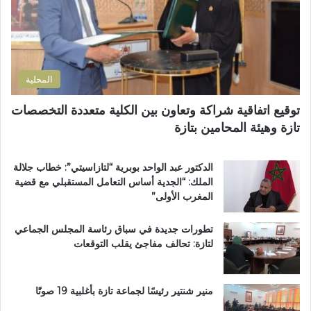
ت
ا
ف
ر
ن
ظ
و
ض
ة
ن
و
ا
ي
ا
ل
المحلية
ح
ق
ي
ر
توقيع اتفاقية شراكة وتعاون بين الكلية متعددة التخصصات
ت
آ
تازة وهيئة المحامين بتازة
ا
ن
ز
ا
ة
ل
الدكتور عبد الواحد بوبرية “لتازاسيتي”: خطاب جلالة
.
ك
الملك: “الجدية أساس التعامل المستقبلي مع قضية
.
ر
المغرب الأولى”
و
ي
م
م
تطورات جديدة في سباق رئاسة المجلس الجماعي
ط
ب
لتازة: تحالف مفاجئ يقلب التوقعات
ا
د
ل
ا
ب
ر
ب
ا
منير شنتير رئيسًا لجماعة تازة بأغلبية 19 صوتًا
ت
ل