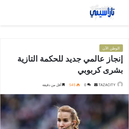
بحث عن
الق
الوطن الآن
إنجاز عالمي جديد للحكمة التازية
بشرى كربوبي
TAZACITY
أ
0
545
أقل من دقيقة
ر
س
ل
ب
ر
ي