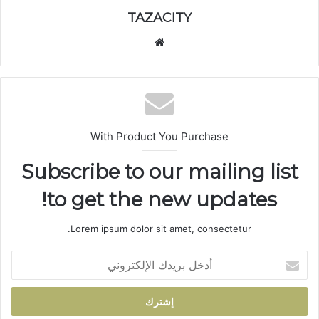
TAZACITY
موق
ع
الوي
ب
With Product You Purchase
Subscribe to our mailing list
to get the new updates!
Lorem ipsum dolor sit amet, consectetur.
أ
د
خ
ل
ب