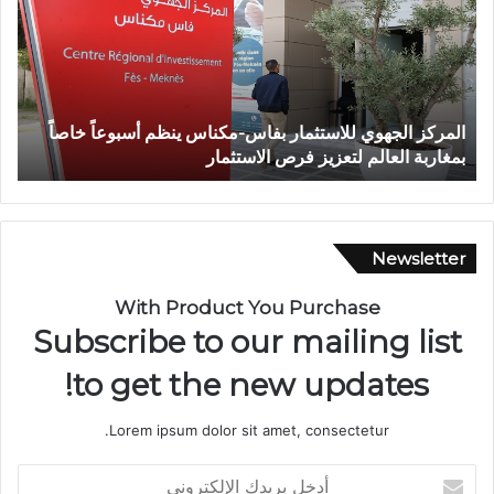
ة
ش
خ
ص
إ
 أسبوعاً خاصاً
وفاة شخص إثر طعنة بالسلاح الأبيض بوادي بوزم
ث
تازة.. ومطالب بتعزيز الأمن
ر
ط
ع
ن
ة
Newsletter
ب
ا
With Product You Purchase
ل
Subscribe to our mailing list
س
ل
to get the new updates!
ا
ح
Lorem ipsum dolor sit amet, consectetur.
ا
ل
أ
أ