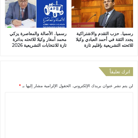
ت
ا
م
ة
ر
ل
ا
ت
ر
ع
رسميا.. حزب التقدم والاشتراكية
رسميا.. الأصالة والمعاصرة يزكي
ا
ز
يجدد الثقة في أحمد العبادي وكيلا
محمد أمغار وكيلا للائحته بدائرة
ل
ي
للائحته التشريعية بإقليم تازة
تازة للانتخابات التشريعية 2026
ا
ز
ع
ا
ت
ل
ق
ث
اترك تعليقاً
ا
ق
ل
ة
لن يتم نشر عنوان بريدك الإلكتروني.
الحقول الإلزامية مشار إليها بـ
*
ا
و
ت
د
ا
ف
ع
ي
ل
م
ص
ا
ت
ف
ل
ع
و
ا
ف
ق
ل
ا