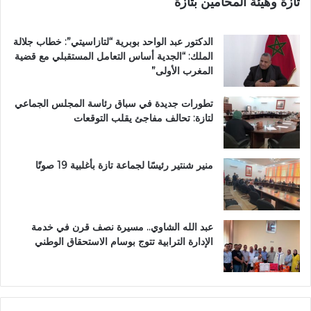
تازة وهيئة المحامين بتازة
ا
ز
ة
الدكتور عبد الواحد بوبرية “لتازاسيتي”: خطاب جلالة
.
الملك: “الجدية أساس التعامل المستقبلي مع قضية
.
المغرب الأولى”
و
م
تطورات جديدة في سباق رئاسة المجلس الجماعي
ط
لتازة: تحالف مفاجئ يقلب التوقعات
ا
ل
ب
ب
منير شنتير رئيسًا لجماعة تازة بأغلبية 19 صوتًا
ت
ع
ز
ي
عبد الله الشاوي.. مسيرة نصف قرن في خدمة
ز
الإدارة الترابية تتوج بوسام الاستحقاق الوطني
ا
ل
أ
م
ن