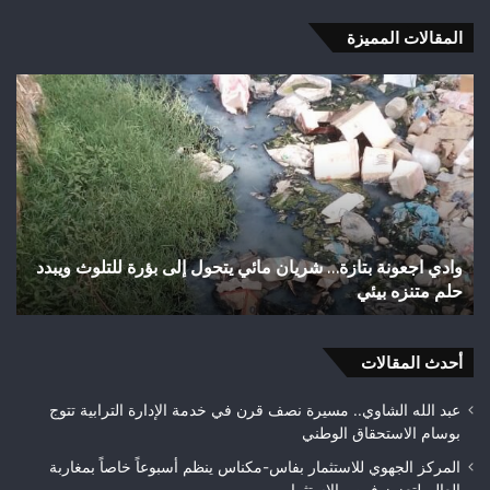
المقالات المميزة
اختلالات
تثير
استياء
الساكنة
بعد
تهيئة
شوارع
وأزقة
 إلى بؤرة للتلوث ويبدد
اختلالات تثير استياء الساكنة بعد تهيئة شوا
بمدينة
تازة.. مطالب بمراقبة جودة الأشغال قبل ال
تازة..
مطالب
بمراقبة
أحدث المقالات
جودة
الأشغال
قبل
عبد الله الشاوي.. مسيرة نصف قرن في خدمة الإدارة الترابية تتوج
التسلم
بوسام الاستحقاق الوطني
النهائي
المركز الجهوي للاستثمار بفاس-مكناس ينظم أسبوعاً خاصاً بمغاربة