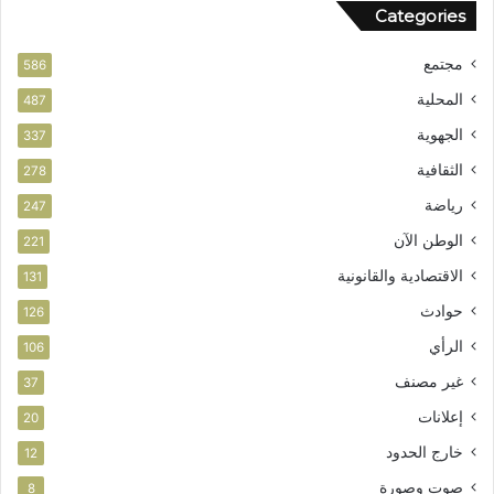
Categories
مجتمع
586
المحلية
487
الجهوية
337
الثقافية
278
رياضة
247
الوطن الآن
221
الاقتصادية والقانونية
131
حوادث
126
الرأي
106
غير مصنف
37
إعلانات
20
خارج الحدود
12
صوت وصورة
8