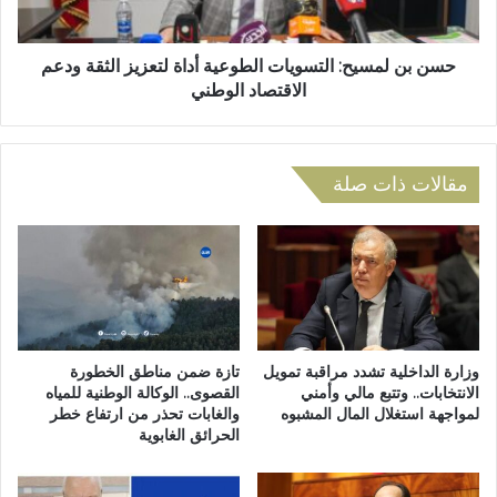
ق
س
ا
ي
ل
ح
حسن بن لمسيح: التسويات الطوعية أداة لتعزيز الثقة ودعم
إ
:
الاقتصاد الوطني
ن
ا
س
ل
ا
ت
ن
س
مقالات ذات صلة
ف
و
ر
ي
ع
ا
ت
ت
ا
ا
ز
ل
ة
ط
ت
و
وزارة الداخلية تشدد مراقبة تمويل
تازة ضمن مناطق الخطورة
د
ع
الانتخابات.. وتتبع مالي وأمني
القصوى.. الوكالة الوطنية للمياه
ي
لمواجهة استغلال المال المشبوه
والغابات تحذر من ارتفاع خطر
ي
الحرائق الغابوية
ن
ة
ا
أ
س
د