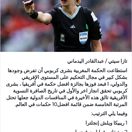
د
ا
إ
ل
ك
ت
ر
و
تازا سيتي / عبدالقادر اليدماني
ن
ي
استطاعت الحكمة المغربية بشرى كربوبي أن تفرض وجودها
ا
بشكل كبير في مجال التحكيم على المستوى الإفريقي
والدولي، ا فبعد فوزها بجائزة افضل حكمة في أفريقيا ، بشرى
كربوبي تحقق انجاز اخر والأول في تاريخ الصافرة النسوية
الأفريقية تالق هذه الأخيرة في المنافسات الدولية جعلها تحتل
المرتبة الخامسة ضمن قائمة افضل10 حكمات في العالم.
وفيما يلي الترتيب:
1 ريبيكا ويلش إنجلترا