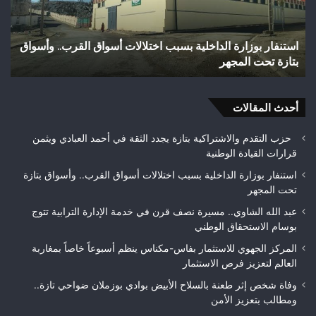
الأبيض
يتح
بوادي
إلى
بوزملان
بؤر
وفاة شخص إثر طعنة بالسلاح الأبيض بوادي بوزملان ضواحي
و
ضواحي
للت
تازة.. ومطالب بتعزيز الأمن
ح
تازة..
ويب
ومطالب
حلم
بتعزيز
متن
الأمن
أحدث المقالات
بيئ
حزب التقدم والاشتراكية بتازة يجدد الثقة في أحمد العبادي ويثمن
قرارات القيادة الوطنية
استنفار بوزارة الداخلية بسبب اختلالات أسواق القرب.. وأسواق بتازة
تحت المجهر
عبد الله الشاوي.. مسيرة نصف قرن في خدمة الإدارة الترابية تتوج
بوسام الاستحقاق الوطني
المركز الجهوي للاستثمار بفاس-مكناس ينظم أسبوعاً خاصاً بمغاربة
العالم لتعزيز فرص الاستثمار
وفاة شخص إثر طعنة بالسلاح الأبيض بوادي بوزملان ضواحي تازة..
ومطالب بتعزيز الأمن