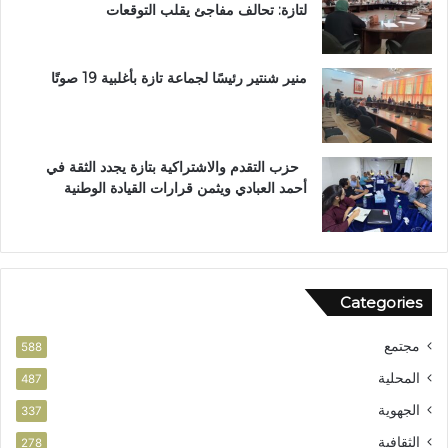
لتازة: تحالف مفاجئ يقلب التوقعات
س
ل
ا
ع
م
ا
ا
ل
منير شنتير رئيسًا لجماعة تازة بأغلبية 19 صوتًا
ل
م
ا
ل
س
ت
ت
ع
حزب التقدم والاشتراكية بتازة يجدد الثقة في
ح
ز
أحمد العبادي ويثمن قرارات القيادة الوطنية
ق
ي
ا
ز
ق
ف
ا
ر
ل
ص
Categories
و
ا
ط
ل
مجتمع
ن
ا
588
ي
س
المحلية
487
ت
الجهوية
ث
337
م
الثقافية
278