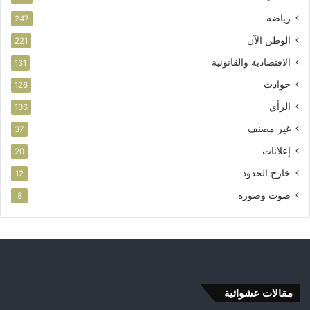
ا
ر
رياضة
247
الوطن الآن
221
الاقتصادية والقانونية
131
حوادث
126
الرأي
106
غير مصنف
37
إعلانات
20
خارج الحدود
12
صوت وصورة
8
مقالات عشوائية