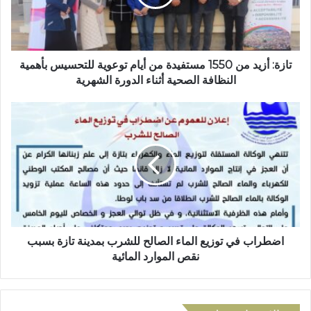
ل
أ
ك
ز
ت
ي
ر
د
و
م
تازة: أزيد من 1550 مستفيدة من أيام توعوية للتحسيس بأهمية
ن
ن
النظافة الصحية أثناء الدورة الشهرية
ي
1
5
ا
5
ض
0
ط
م
ر
س
ا
ت
ب
ف
ف
ي
ي
د
ت
ة
و
اضطراب في توزيع الماء الصالح للشرب بمدينة تازة بسبب
م
ز
نقص الموارد المائية
ن
ي
أ
ع
ي
ا