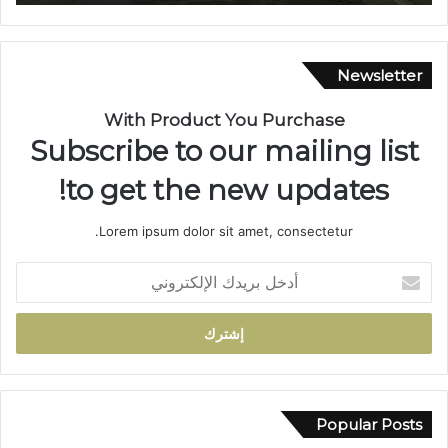
ا
و
و
ي
ي
ل
.
ل
Newsletter
.
ا
م
س
With Product You Purchase
س
ت
Subscribe to our mailing list
ي
ث
ر
م
to get the new updates!
ة
ا
ن
ر
Lorem ipsum dolor sit amet, consectetur.
ص
ب
ف
ف
أ
ق
ا
د
ر
س
خ
ن
-
ل
ف
م
ب
ي
ك
ر
خ
ن
ي
د
ا
د
Popular Posts
م
س
ك
ة
ي