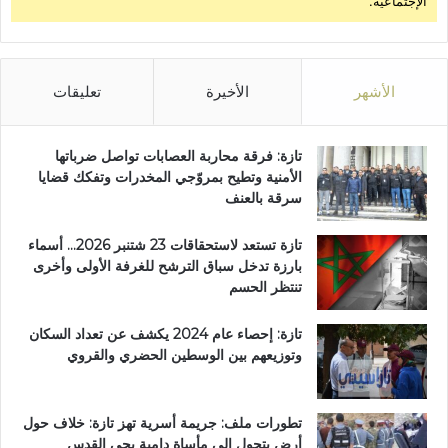
الإجتماعية.
الأشهر
الأخيرة
تعليقات
تازة: فرقة محاربة العصابات تواصل ضرباتها
الأمنية وتطيح بمروّجي المخدرات وتفكك قضايا
سرقة بالعنف
تازة تستعد لاستحقاقات 23 شتنبر 2026… أسماء
بارزة تدخل سباق الترشح للغرفة الأولى وأخرى
تنتظر الحسم
تازة: إحصاء عام 2024 يكشف عن تعداد السكان
وتوزيعهم بين الوسطين الحضري والقروي
تطورات ملف: جريمة أسرية تهز تازة: خلاف حول
أرض يتحول إلى مأساة دامية بحي القدس