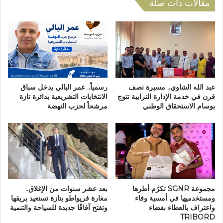
ا
ل
مقالات ذات صلة
م
م
ت
ا
و
ء
ع
ا
و
ل
ي
ص
ة
ا
ل
ل
عبد الله الشاوي.. مسيرة نصف
رسمياً.. عمر البالي يدخل سباق
ل
ح
قرن في خدمة الإدارة الترابية تتوج
الانتخابات التشريعية بدائرة تازة
ت
بوسام الاستحقاق الوطني
مرشحاً لحزب النهضة
ل
ح
ل
س
ش
ي
ر
س
ب
ب
ب
أ
م
ه
د
مجموعة SGNR تكرّم أطرها
بعد عشر سنوات من الإغلاق..
م
ي
ومستخدميها في أمسية وفاء
مغارة فريواطو بتازة تستعيد بريقها
ي
ن
واعتراف بالعطاء بفضاء
وتفتح آفاقًا جديدة للسياحة والتنمية
ة
ة
TRIBORD
ا
ت