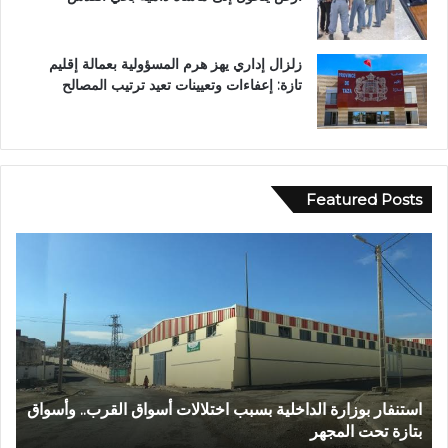
زلزال إداري يهز هرم المسؤولية بعمالة إقليم
تازة: إعفاءات وتعيينات تعيد ترتيب المصالح
Featured Posts
ع
ا
ب
ل
د
م
ا
ر
ل
ك
ل
ز
ه
ا
ا
ل
عبد الله الشاوي.. مسيرة نصف قرن في خدمة الإدارة الترابية
ا
ل
ج
تتوج بوسام الاستحقاق الوطني
ب
ش
ه