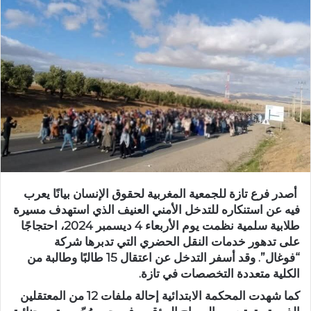
ب
ر
ي
د
ا
إ
ل
ك
ت
ر
و
أصدر فرع تازة للجمعية المغربية لحقوق الإنسان بيانًا يعرب
ن
فيه عن استنكاره للتدخل الأمني العنيف الذي استهدف مسيرة
ي
طلابية سلمية نظمت يوم الأربعاء 4 ديسمبر 2024، احتجاجًا
ا
على تدهور خدمات النقل الحضري التي تدبرها شركة
“فوغال”. وقد أسفر التدخل عن اعتقال 15 طالبًا وطالبة من
الكلية متعددة التخصصات في تازة.
كما شهدت المحكمة الابتدائية إحالة ملفات 12 من المعتقلين