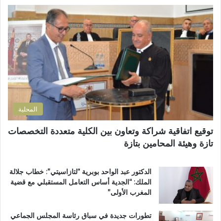
ا
ا
ن
ل
ل
ظ
إ
إ
م
ل
د
أ
ك
ا
س
ت
ر
ب
ر
ة
و
و
ا
ع
ن
ل
اً
ي
ت
خ
المحلية
ر
ا
ا
ص
توقيع اتفاقية شراكة وتعاون بين الكلية متعددة التخصصات
ب
اً
تازة وهيئة المحامين بتازة
ي
ب
ة
م
ت
غ
الدكتور عبد الواحد بوبرية “لتازاسيتي”: خطاب جلالة
ت
ا
الملك: “الجدية أساس التعامل المستقبلي مع قضية
و
ر
المغرب الأولى”
ج
ب
ب
ة
تطورات جديدة في سباق رئاسة المجلس الجماعي
و
ا