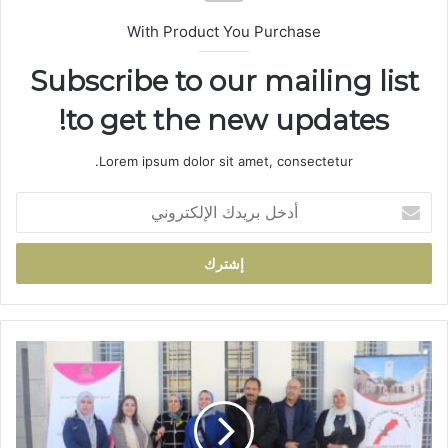
With Product You Purchase
Subscribe to our mailing list
to get the new updates!
Lorem ipsum dolor sit amet, consectetur.
أ
د
خ
ل
ب
ر
ي
د
ت
ك
ا
ا
ز
ل
ة
إ
: