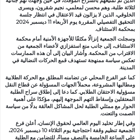
الذين تم تمتيعهم بالسراح المؤقت، في حين وُجّهت تهم جنائية
لثلاثة طلبة، وهم محسن لمعلمي، نجيم شقرون، ويسرى
الخلوقي، الذين لا يزالون قيد الاعتقال في انتظار جلسة
التحقيق التفصيلي المقررة يوم الأربعاء 11 ديسمبر 2024
بمحكمة الاستئناف.
وسجلت الجمعية إنزالًا مكثفًا للأجهزة الأمنية أمام محكمة
الاستئناف، إلى جانب منع استفزازي لأعضاء الجمعية من
الاقتراب من المحكمة. وأشار البيان إلى أن هذه الممارسات
تعكس سياسة ممنهجة تستهدف قمع الحركات النضالية في
المدينة.
كما عبر الفرع المحلي عن تضامنه المطلق مع الحركة الطلابية
ومطالبها المشروعة، محملاً الجهات المسؤولة عن قطاع النقل
مسؤولية الاحتقان الطلابي. كما دعا إلى إطلاق سراح الطلبة
المعتقلين وإسقاط التهم الموجهة إليهم، مؤكدًا على أهمية
الحوار مع ممثلي الطلبة لحل المشاكل العالقة بدلًا من سياسة
الصمت والتعنت.
وفي إطار تخليد اليوم العالمي لحقوق الإنسان، أعلن فرع
الجمعية تنظيم وقفة احتجاجية يوم الثلاثاء 10 ديسمبر 2024،
على الساعة الخامسة والنصف مساءً، للتضامن مع الطلبة