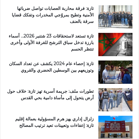
تازة: فرقة محاربة العصابات تواصل ضرباتها
الأمنية وتطيح بمروّجي المخدرات وتفكك قضايا
سرقة بالعنف
تازة تستعد لاستحقاقات 23 شتنبر 2026… أسماء
بارزة تدخل سباق الترشح للغرفة الأولى وأخرى
تنتظر الحسم
تازة: إحصاء عام 2024 يكشف عن تعداد السكان
وتوزيعهم بين الوسطين الحضري والقروي
تطورات ملف: جريمة أسرية تهز تازة: خلاف حول
أرض يتحول إلى مأساة دامية بحي القدس
زلزال إداري يهز هرم المسؤولية بعمالة إقليم
تازة: إعفاءات وتعيينات تعيد ترتيب المصالح