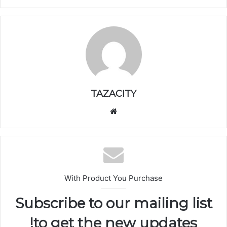
TAZACITY
موق
ع
الوي
ب
With Product You Purchase
Subscribe to our mailing list
to get the new updates!