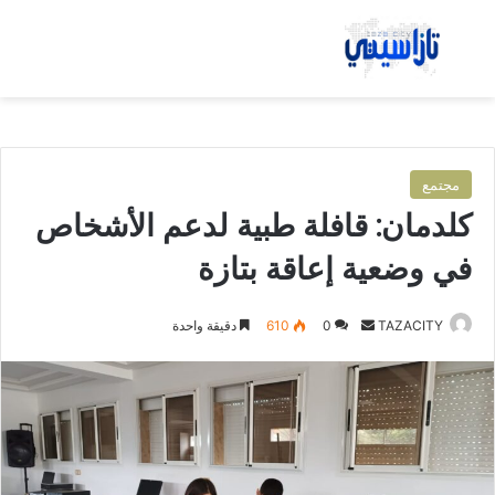
بحث عن
الق
مجتمع
كلدمان: قافلة طبية لدعم الأشخاص
في وضعية إعاقة بتازة
TAZACITY
أ
0
610
دقيقة واحدة
ر
س
ل
ب
ر
ي