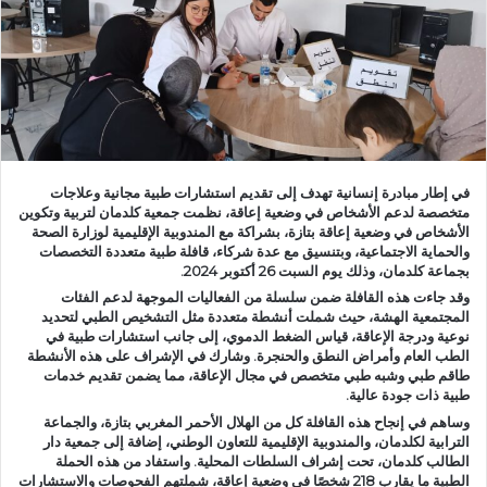
د
ا
إ
ل
ك
ت
ر
في إطار مبادرة إنسانية تهدف إلى تقديم استشارات طبية مجانية وعلاجات
و
متخصصة لدعم الأشخاص في وضعية إعاقة، نظمت جمعية كلدمان لتربية وتكوين
ن
الأشخاص في وضعية إعاقة بتازة، بشراكة مع المندوبية الإقليمية لوزارة الصحة
والحماية الاجتماعية، وبتنسيق مع عدة شركاء، قافلة طبية متعددة التخصصات
ي
بجماعة كلدمان، وذلك يوم السبت 26 أكتوبر 2024.
ا
وقد جاءت هذه القافلة ضمن سلسلة من الفعاليات الموجهة لدعم الفئات
المجتمعية الهشة، حيث شملت أنشطة متعددة مثل التشخيص الطبي لتحديد
نوعية ودرجة الإعاقة، قياس الضغط الدموي، إلى جانب استشارات طبية في
الطب العام وأمراض النطق والحنجرة. وشارك في الإشراف على هذه الأنشطة
طاقم طبي وشبه طبي متخصص في مجال الإعاقة، مما يضمن تقديم خدمات
طبية ذات جودة عالية.
وساهم في إنجاح هذه القافلة كل من الهلال الأحمر المغربي بتازة، والجماعة
الترابية لكلدمان، والمندوبية الإقليمية للتعاون الوطني، إضافة إلى جمعية دار
الطالب كلدمان، تحت إشراف السلطات المحلية. واستفاد من هذه الحملة
الطبية ما يقارب 218 شخصًا في وضعية إعاقة، شملتهم الفحوصات والاستشارات