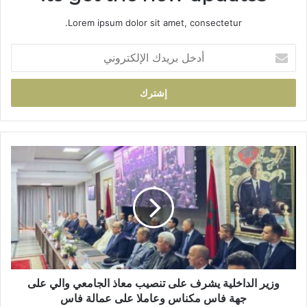
Lorem ipsum dolor sit amet, consectetur.
أ
د
خ
ل
ب
ر
ي
د
و
ك
ز
ا
ي
ل
ر
إ
ا
ل
ل
ك
د
ت
ا
ر
خ
و
ل
وزير الداخلية يشرف على تنصيب معاذ الجامعي والي على
ن
ي
جهة فاس مكناس وعاملا على عمالة فاس