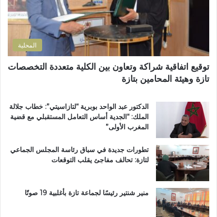
ر
ى
ل
و
ا
ت
ن
ل
ل
ي
إ
و
المحلية
ق
ث
ل
و
توقيع اتفاقية شراكة وتعاون بين الكلية متعددة التخصصات
ي
ي
تازة وهيئة المحامين بتازة
م
ب
ي
د
ب
د
الدكتور عبد الواحد بوبرية “لتازاسيتي”: خطاب جلالة
ت
ح
الملك: “الجدية أساس التعامل المستقبلي مع قضية
ا
ل
المغرب الأولى”
ز
م
ة
م
تطورات جديدة في سباق رئاسة المجلس الجماعي
ت
لتازة: تحالف مفاجئ يقلب التوقعات
ن
ز
ه
ب
منير شنتير رئيسًا لجماعة تازة بأغلبية 19 صوتًا
ي
ئ