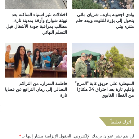
ت
ع
ت
ي
ح
وادي اجعونة بتازة… شريان مائي
اختلالات تثير استياء الساكنة بعد
و
م
يتحول إلى بؤرة للتلوث ويبدد حلم
تهيئة شوارع وأزقة بمدينة تازة..
ا
متنزه بيئي
مطالب بمراقبة جودة الأشغال قبل
ش
التسلم النهائي
ل
و
ي
ا
ع
ر
ل
ا
ى
ل
ج
ب
ه
ط
ة
و
السيطرة على حريق غابة “المرج”
فاطمة السرار.. من التراكم
ف
ل
بإقليم تازة بعد احتراق 24 هكتارًا
النضالي إلى رهان الترافع عن قضايا
ا
ة
من الغطاء الغابوي
تازة
س
ب
م
ا
ك
ل
ن
ه
اترك تعليقاً
ا
ز
س
ي
لن يتم نشر عنوان بريدك الإلكتروني.
الحقول الإلزامية مشار إليها بـ
*
و
م