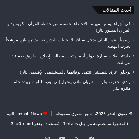
من
الغطاء
أحدث المقالات
الغابوي
في أجواء إيمانية مهيبة.. الاحتفاء بخمسة من حفظة القرآن الكريم بدار
القرآن المشور بتازة
رسمياً.. عمر البالي يدخل سباق الانتخابات التشريعية بدائرة تازة مرشحاً
لحزب النهضة
حادثة انقلاب سيارة بدوار أيلمام تجدد مطالب إصلاح الطريق بجماعة
بني لنت
بوحلو.. غرق شقيقتين تنتهي بوفاتهما بالمستشفى الإقليمي بتازة
وادي اجعونة بتازة… شريان مائي يتحول إلى بؤرة للتلوث ويبدد حلم
متنزه بيئي
© حقوق النشر 2026، جميع الحقوق محفوظة |
Jannah News الثيم
(المظهر) تم تصميمه من قِبل TieLabs
| مُستضاف بفخر
SiteGround
فيسبوك
‫X
‫YouTube
انستقرام