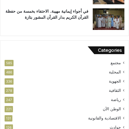
ي
في أجواء إيمانية مهيبة.. الاحتفاء بخمسة من حفظة
القرآن الكريم بدار القرآن المشور بتازة
Categories
مجتمع
585
المحلية
486
الجهوية
336
الثقافية
278
رياضة
247
الوطن الآن
221
الاقتصادية والقانونية
131
حوادث
126