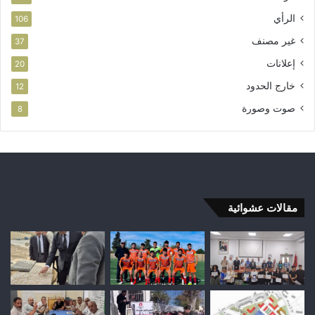
الرأي
106
غير مصنف
37
إعلانات
20
خارج الحدود
12
صوت وصورة
8
مقالات عشوائية