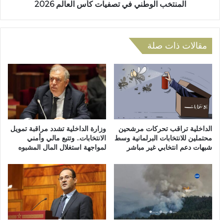
ل
و
المنتخب الوطني في تصفيات كأس العالم 2026
ا
ط
ل
ن
ص
ي
ع
مقالات ذات صلة
ف
و
ي
د
ت
إ
ص
ل
ف
ى
ي
ا
ا
ل
ت
ق
ك
الداخلية تراقب تحركات مرشحين
وزارة الداخلية تشدد مراقبة تمويل
س
محتملين للانتخابات البرلمانية وسط
الانتخابات.. وتتبع مالي وأمني
أ
شبهات دعم انتخابي غير مباشر
لمواجهة استغلال المال المشبوه
م
س
ا
ا
ل
ل
ث
ع
ا
ا
ن
ل
ي
م
ه