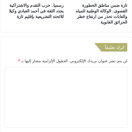
2
تازة ضمن مناطق الخطورة
رسميا.. حزب التقدم والاشتراكية
و
0
القصوى.. الوكالة الوطنية للمياه
يجدد الثقة في أحمد العبادي وكيلا
ا
2
والغابات تحذر من ارتفاع خطر
للائحته التشريعية بإقليم تازة
ة
6
الحرائق الغابوية
اترك تعليقاً
لن يتم نشر عنوان بريدك الإلكتروني.
الحقول الإلزامية مشار إليها بـ
*
ا
ل
ت
ع
ل
ي
ق