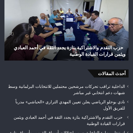
بوزارة
الداخلية
بسبب
اختلالات
أسواق
القرب..
وأسواق
ادي
استنفار بوزارة الداخلية بسبب اختلالات أسواق القرب.. وأسوا
بتازة
بتازة تحت المجهر
تحت
المجهر
أحدث المقالات
الداخلية تراقب تحركات مرشحين محتملين للانتخابات البرلمانية وسط
شبهات دعم انتخابي غير مباشر
نادي بوحلو الرياضي يعلن تعيين المهدي التراري «الحباشي» مدرباً
للفريق الأول
حزب التقدم والاشتراكية بتازة يجدد الثقة في أحمد العبادي ويثمن
قرارات القيادة الوطنية
استنفار بوزارة الداخلية بسبب اختلالات أسواق القرب.. وأسواق بتازة