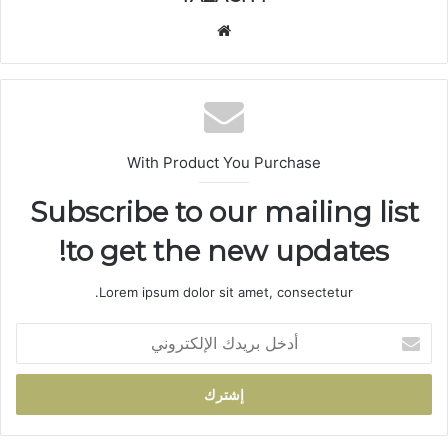
موق
ع
الوي
ب
With Product You Purchase
Subscribe to our mailing list
to get the new updates!
Lorem ipsum dolor sit amet, consectetur.
أ
د
خ
ل
ب
ر