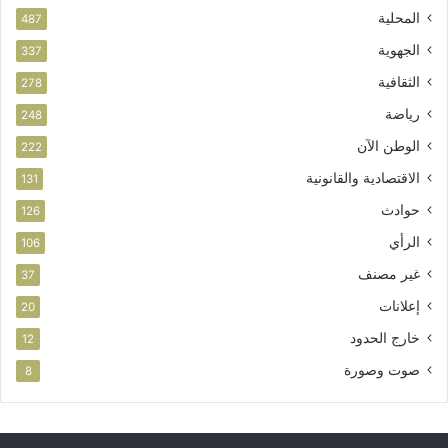
ن
المحلية
487
ي
الجهوية
ة
337
الثقافية
278
رياضة
248
الوطن الآن
222
الاقتصادية والقانونية
131
حوادث
126
الرأي
106
غير مصنف
37
إعلانات
20
خارج الحدود
12
صوت وصورة
8