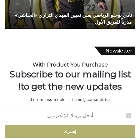
ت
ق
»
حزب التقدم والاشتراكية بتازة يجدد الثقة في أحمد العبادي
د
ويثمن قرارات القيادة الوطنية
م
و
ا
ل
ا
Newsletter
ش
ت
With Product You Purchase
ر
Subscribe to our mailing list
ا
ك
to get the new updates!
ي
ة
Lorem ipsum dolor sit amet, consectetur.
ب
ت
أ
ا
د
ز
خ
ة
ل
ي
ب