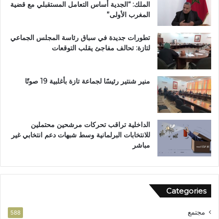
الملك: “الجدية أساس التعامل المستقبلي مع قضية
ي
المغرب الأولى”
ث
م
تطورات جديدة في سباق رئاسة المجلس الجماعي
ن
لتازة: تحالف مفاجئ يقلب التوقعات
ق
ر
ا
ر
منير شنتير رئيسًا لجماعة تازة بأغلبية 19 صوتًا
ا
ت
ا
ل
الداخلية تراقب تحركات مرشحين محتملين
ق
للانتخابات البرلمانية وسط شبهات دعم انتخابي غير
ي
مباشر
ا
د
ة
ا
Categories
ل
و
مجتمع
ط
588