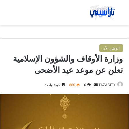
بحث عن
الق
الوطن الآن
وزارة الأوقاف والشؤون الإسلامية
تعلن عن موعد عيد الأضحى
TAZACITY
أ
0
860
دقيقة واحدة
ر
س
ل
ب
ر
ي