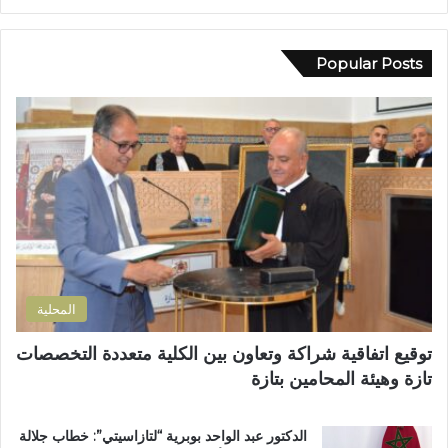
ج
ر
د
ي
د
د
Popular Posts
ا
ك
ل
ا
ث
ل
ق
إ
ة
ل
ف
ك
ي
ت
أ
ر
ح
و
م
ن
د
ي
ا
المحلية
ل
ع
توقيع اتفاقية شراكة وتعاون بين الكلية متعددة التخصصات
ب
تازة وهيئة المحامين بتازة
ا
د
ي
الدكتور عبد الواحد بوبرية “لتازاسيتي”: خطاب جلالة
و