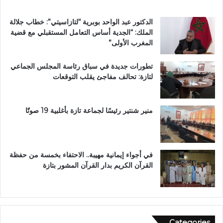
ئ
ق
ر
ب
الدكتور عبد الواحد بوبرية “لتازاسيتي”: خطاب جلالة
ة
ج
الملك: “الجدية أساس التعامل المستقبلي مع قضية
ت
م
المغرب الأولى”
ا
ا
ز
ع
تطورات جديدة في سباق رئاسة المجلس الجماعي
ة
ة
لتازة: تحالف مفاجئ يقلب التوقعات
م
ب
ر
ن
ش
ي
ح
ل
منير شنتير رئيسًا لجماعة تازة بأغلبية 19 صوتًا
اً
ن
ل
ت
ح
ز
في أجواء إيمانية مهيبة.. الاحتفاء بخمسة من حفظة
ب
القرآن الكريم بدار القرآن المشور بتازة
ا
ل
ن
ه
ض
Categories