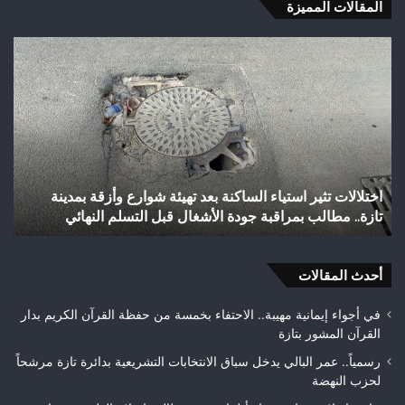
المقالات المميزة
اختلالات
شب
تثير
رأ
استياء
أجي
الساكنة
يح
بعد
إنجا
تهيئة
تاري
شوارع
بال
وأزقة
إلى
اختلالات تثير استياء الساكنة بعد تهيئة شوارع وأزقة بمدينة
ش
بمدينة
الق
تازة.. مطالب بمراقبة جودة الأشغال قبل التسلم النهائي
ا
تازة..
الث
مطالب
هوا
بمراقبة
ويت
جودة
أحدث المقالات
بطلا
الأشغال
لعص
قبل
فا
في أجواء إيمانية مهيبة.. الاحتفاء بخمسة من حفظة القرآن الكريم بدار
التسلم
مك
القرآن المشور بتازة
النهائي
رسمياً.. عمر البالي يدخل سباق الانتخابات التشريعية بدائرة تازة مرشحاً
لحزب النهضة