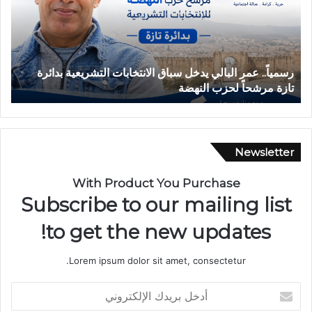
ي
ث
اً
ة
.
ا
.
ن
ع
ق
رسمياً.. عمر البالي يدخل سباق الانتخابات التشريعية بدائرة
ح
م
ل
تازة مرشحاً لحزب النهضة
ب
ر
ا
ا
ب
ل
س
ب
ي
ا
ا
Newsletter
ل
ر
ي
ة
With Product You Purchase
ي
ب
Subscribe to our mailing list
د
د
خ
و
to get the new updates!
ل
ا
س
ر
Lorem ipsum dolor sit amet, consectetur.
ب
أ
ا
ي
أ
ق
ل
د
ا
م