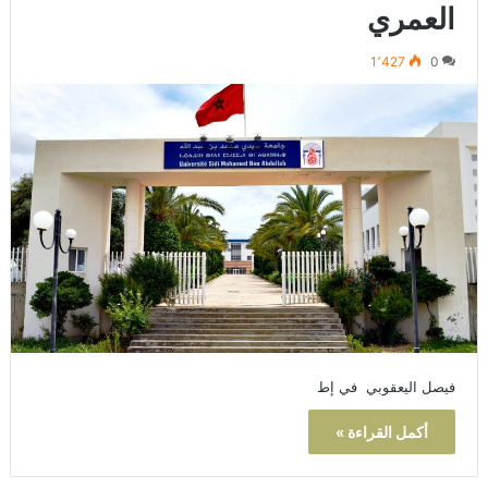
العمري
1٬427
0
فيصل اليعقوبي في إط
أكمل القراءة »