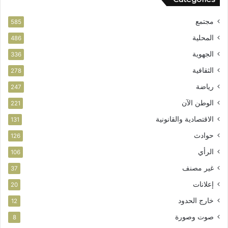
ة
مجتمع
585
المحلية
486
الجهوية
336
الثقافية
278
رياضة
247
الوطن الآن
221
الاقتصادية والقانونية
131
حوادث
126
الرأي
106
غير مصنف
37
إعلانات
20
خارج الحدود
12
صوت وصورة
8