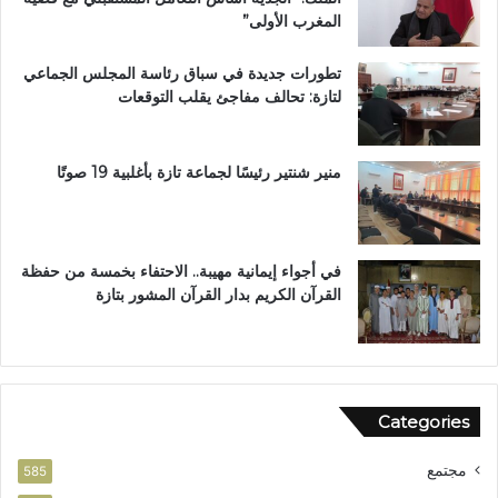
ا
ل
المغرب الأولى”
ز
م
ة
م
تطورات جديدة في سباق رئاسة المجلس الجماعي
ت
لتازة: تحالف مفاجئ يقلب التوقعات
ن
ز
ه
ب
منير شنتير رئيسًا لجماعة تازة بأغلبية 19 صوتًا
ي
ئ
ي
في أجواء إيمانية مهيبة.. الاحتفاء بخمسة من حفظة
القرآن الكريم بدار القرآن المشور بتازة
Categories
مجتمع
585