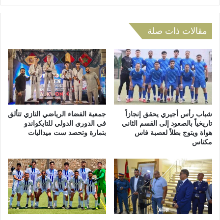
ي
ا
ه
د
د
ا
مقالات ذات صلة
د
ل
م
ا
ن
ش
ا
ت
ز
ر
ل
ا
ا
ك
ل
ي
شباب رأس أجيري يحقق إنجازاً
جمعية الفضاء الرياضي التازي تتألق
س
ي
تاريخياً بالصعود إلى القسم الثاني
في الدوري الدولي للتايكواندو
ا
هواة ويتوج بطلاً لعصبة فاس
بتمارة وتحصد ست ميداليات
ع
مكناس
ك
ل
ن
ن
ة
م
ب
ح
ت
م
ا
د
ز
ا
ة
ج