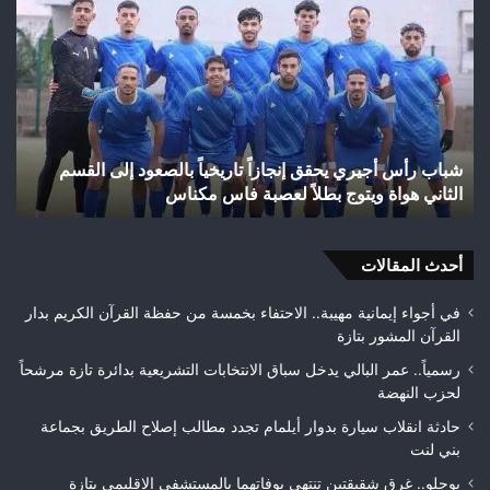
على
الس
حريق
من
غابة
الت
“المرج”
الن
بإقليم
إلى
تازة
رها
بعد
الت
السيطرة على حريق غابة “المرج” بإقليم تازة بعد احتراق 24
ف
احتراق
عن
هكتارًا من الغطاء الغابوي
ق
24
قضا
هكتارًا
تاز
من
الغطاء
أحدث المقالات
الغابوي
في أجواء إيمانية مهيبة.. الاحتفاء بخمسة من حفظة القرآن الكريم بدار
القرآن المشور بتازة
رسمياً.. عمر البالي يدخل سباق الانتخابات التشريعية بدائرة تازة مرشحاً
لحزب النهضة
حادثة انقلاب سيارة بدوار أيلمام تجدد مطالب إصلاح الطريق بجماعة
بني لنت
بوحلو.. غرق شقيقتين تنتهي بوفاتهما بالمستشفى الإقليمي بتازة