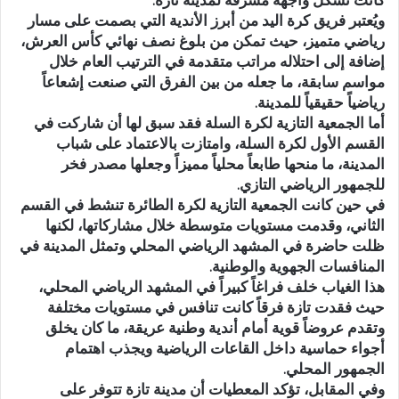
ويُعتبر فريق كرة اليد من أبرز الأندية التي بصمت على مسار
رياضي متميز، حيث تمكن من بلوغ نصف نهائي كأس العرش،
إضافة إلى احتلاله مراتب متقدمة في الترتيب العام خلال
مواسم سابقة، ما جعله من بين الفرق التي صنعت إشعاعاً
رياضياً حقيقياً للمدينة.
أما الجمعية التازية لكرة السلة فقد سبق لها أن شاركت في
القسم الأول لكرة السلة، وامتازت بالاعتماد على شباب
المدينة، ما منحها طابعاً محلياً مميزاً وجعلها مصدر فخر
للجمهور الرياضي التازي.
في حين كانت الجمعية التازية لكرة الطائرة تنشط في القسم
الثاني، وقدمت مستويات متوسطة خلال مشاركاتها، لكنها
ظلت حاضرة في المشهد الرياضي المحلي وتمثل المدينة في
المنافسات الجهوية والوطنية.
هذا الغياب خلف فراغاً كبيراً في المشهد الرياضي المحلي،
حيث فقدت تازة فرقاً كانت تنافس في مستويات مختلفة
وتقدم عروضاً قوية أمام أندية وطنية عريقة، ما كان يخلق
أجواء حماسية داخل القاعات الرياضية ويجذب اهتمام
الجمهور المحلي.
وفي المقابل، تؤكد المعطيات أن مدينة تازة تتوفر على