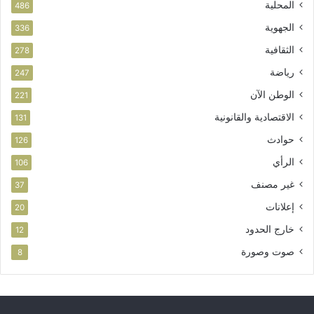
المحلية
486
الجهوية
336
الثقافية
278
رياضة
247
الوطن الآن
221
الاقتصادية والقانونية
131
حوادث
126
الرأي
106
غير مصنف
37
إعلانات
20
خارج الحدود
12
صوت وصورة
8