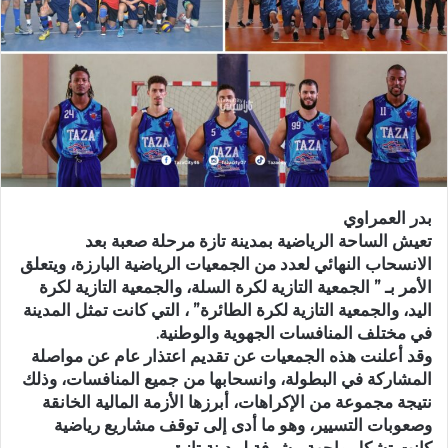
ر
ي
د
ا
إ
ل
ك
ت
ر
بدر العمراوي
و
تعيش الساحة الرياضية بمدينة تازة مرحلة صعبة بعد
ن
الانسحاب النهائي لعدد من الجمعيات الرياضية البارزة، ويتعلق
ي
الأمر بـ ” الجمعية التازية لكرة السلة، والجمعية التازية لكرة
ا
اليد، والجمعية التازية لكرة الطائرة” ، التي كانت تمثل المدينة
في مختلف المنافسات الجهوية والوطنية.
وقد أعلنت هذه الجمعيات عن تقديم اعتذار عام عن مواصلة
المشاركة في البطولة، وانسحابها من جميع المنافسات، وذلك
نتيجة مجموعة من الإكراهات، أبرزها الأزمة المالية الخانقة
وصعوبات التسيير، وهو ما أدى إلى توقف مشاريع رياضية
كانت تشكل واجهة مشرفة لمدينة تازة.