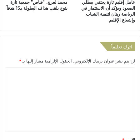
عامل إقليم تازة يحتفي ببطلي
محمد لعرج.. “قناص” جمعية تازة
،
ط
الصعود ويؤكد أن الاستثمار في
يتوج بلقب هداف البطولة بـ15 هدفاً
و
ي
الرياضة رهان لتنمية الشباب
ا
و
وإشعاع الإقليم
ل
م
ش
ر
ر
ش
ك
ح
اترك تعليقاً
ة
اً
م
ب
لن يتم نشر عنوان بريدك الإلكتروني.
الحقول الإلزامية مشار إليها بـ
*
ت
د
ع
ا
ا
د
ئ
ل
د
ر
ة
ة
ت
ا
إ
ع
ل
ق
ت
ل
ل
خ
ي
ي
ص
م
ص
ت
ق
ا
ا
*
الاسم
*