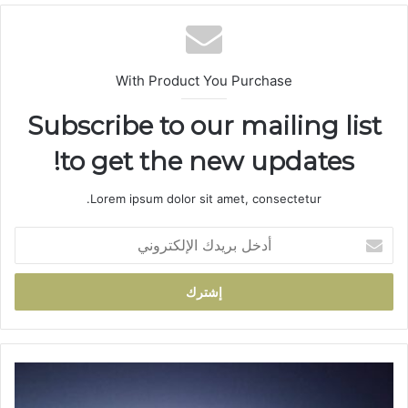
الوي
ب
With Product You Purchase
Subscribe to our mailing list
to get the new updates!
Lorem ipsum dolor sit amet, consectetur.
أ
د
خ
ل
ب
ر
ي
د
ت
ك
ط