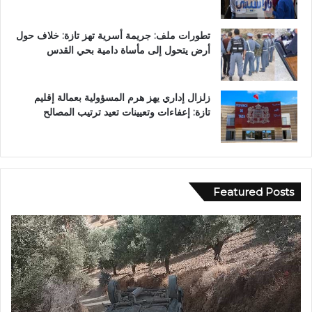
تطورات ملف: جريمة أسرية تهز تازة: خلاف حول
أرض يتحول إلى مأساة دامية بحي القدس
زلزال إداري يهز هرم المسؤولية بعمالة إقليم
تازة: إعفاءات وتعيينات تعيد ترتيب المصالح
Featured Posts
ب
و
و
ا
ح
د
ل
ي
و
ا
.
ج
.
ع