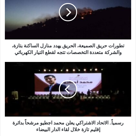
ا
و
ل
ر
إ
ا
ل
ت
ك
ح
ت
ر
ر
ي
و
ق
تطورات حريق الصميعة، الحريق يهدد منازل الساكنة بتازة،
ن
ا
والشركة متعددة التخصصات تتجه لقطع التيار الكهربائي
ي
ل
ص
ر
م
س
ي
م
ع
ي
ة
اً
،
.
ا
.
ل
ا
ح
ل
ر
ا
رسمياً.. الاتحاد الاشتراكي يعلن محمد اجطيو مرشحاً بدائرة
ي
ت
إقليم تازة خلال لقاء الدار البيضاء
ق
ح