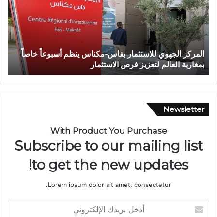
ة
ش
خ
ص
إ
 ينظم أسبوعاً خاصاً
وفاة شخص إثر طعنة بالسلاح الأبيض بواد
ث
تازة.. ومطالب بتعزيز الأمن
ر
ط
ع
ن
ة
Newsletter
ب
ا
With Product You Purchase
ل
Subscribe to our mailing list
س
ل
to get the new updates!
ا
ح
Lorem ipsum dolor sit amet, consectetur.
ا
ل
أ
أ
د