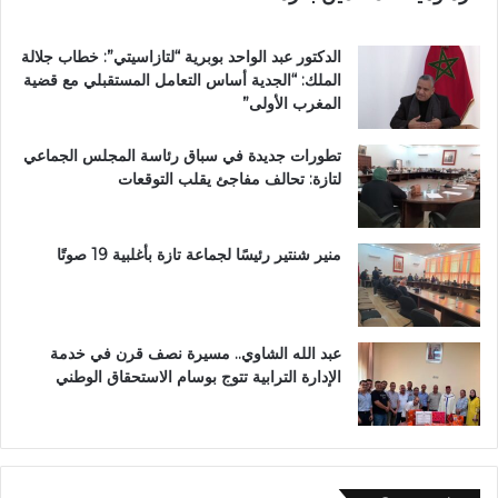
ز
ة
الدكتور عبد الواحد بوبرية “لتازاسيتي”: خطاب جلالة
.
الملك: “الجدية أساس التعامل المستقبلي مع قضية
.
المغرب الأولى”
و
م
تطورات جديدة في سباق رئاسة المجلس الجماعي
ط
لتازة: تحالف مفاجئ يقلب التوقعات
ا
ل
ب
ب
منير شنتير رئيسًا لجماعة تازة بأغلبية 19 صوتًا
ت
ع
ز
ي
عبد الله الشاوي.. مسيرة نصف قرن في خدمة
ز
الإدارة الترابية تتوج بوسام الاستحقاق الوطني
ا
ل
أ
م
ن