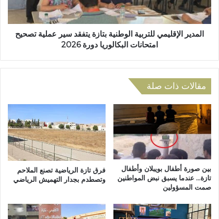
ت
ا
ع
ل
ج
إ
ل
ق
المدير الإقليمي للتربية الوطنية بتازة يتفقد سير عملية تصحيح
ا
ل
امتحانات البكالوريا دورة 2026
ت
ي
ا
م
ب
ي
ن
ل
مقالات ذات صلة
ب
ل
ا
ت
ج
ر
ة
ب
ب
ي
ت
ة
ا
ا
ز
ل
بين صورة أطفال بويبلان وأطفال
فرق تازة الرياضية تصنع الملاحم
ة
و
تازة… عندما يسبق نبض المواطنين
وتصطدم بجدار التهميش الرياضي
ت
صمت المسؤولين
ط
س
ن
ت
ي
ن
ة