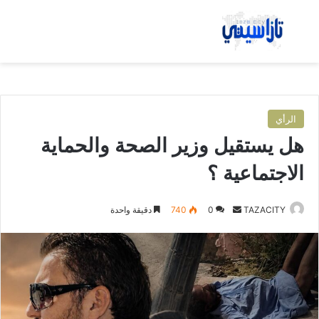
بحث عن
الق
الرأي
هل يستقيل وزير الصحة والحماية
الاجتماعية ؟
TAZACITY
أ
0
740
دقيقة واحدة
ر
س
ل
ب
ر
ي