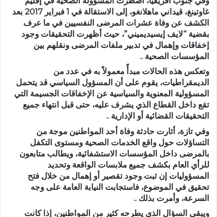
وفي جنوب أفريقيا، اضطرت المسؤولة الصحية في إقليم
غاوتينغ، قيداني ماهلانغو، إلى الاستقالة في 1 فبراير 2017 بعد
الكشف عن وفاة عشرات المرضى النفسيين في ما عرف
بقضية “لايف إيسيديميني”، حيث أظهرت التحقيقات وجود
إخفاقات وإهمال في تدبير ملفات المرضى ونقلهم بين
المؤسسات الصحية ..
وتعكس هذه الحالات مبدأً معمولاً به في عدد من
الديمقراطيات، يقوم على أن المسؤول السياسي قد يتحمل
المسؤولية المعنوية والسياسية عن الإخفاقات الجسيمة التي
تقع داخل القطاع الذي يشرف عليه، حتى قبل انتهاء جميع
التحقيقات القضائية أو الإدارية ..
وفي تازة، أثارت حادثة وفاة أحد المواطنين موجة من
التساؤلات حول واقع الخدمات الصحية ومستوى التكفل
بالمرضى داخل المؤسسات الاستشفائية، ويطالب متابعون
للرأي العام بكشف جميع ملابسات الواقعة وتحديد
المسؤوليات إن ثبت وجود تقصير أو إهمال من خلال فتح
تحقيق في الموضوع، فاستجابت النيابة العامة على وجه
السرعة، وأمرت بذلك ..
ويبقى السؤال الذي يطرحه كثير من المواطنين، إذا كانت