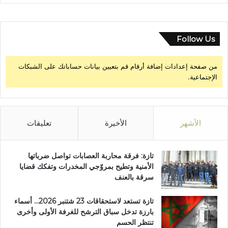
و
ر
ة
2
Follow Us
0
2
من صفحة إعدادات إضافة أرقام قم بتعيين بيانات حساباتك على الشبكات
6
الإجتماعية.
الأشهر
الأخيرة
تعليقات
تازة: فرقة محاربة العصابات تواصل ضرباتها
الأمنية وتطيح بمروّجي المخدرات وتفكك قضايا
سرقة بالعنف
تازة تستعد لاستحقاقات 23 شتنبر 2026… أسماء
بارزة تدخل سباق الترشح للغرفة الأولى وأخرى
تنتظر الحسم