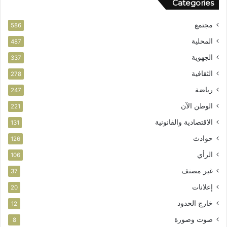
Categories
مجتمع
586
المحلية
487
الجهوية
337
الثقافية
278
رياضة
247
الوطن الآن
221
الاقتصادية والقانونية
131
حوادث
126
الرأي
106
غير مصنف
37
إعلانات
20
خارج الحدود
12
صوت وصورة
8