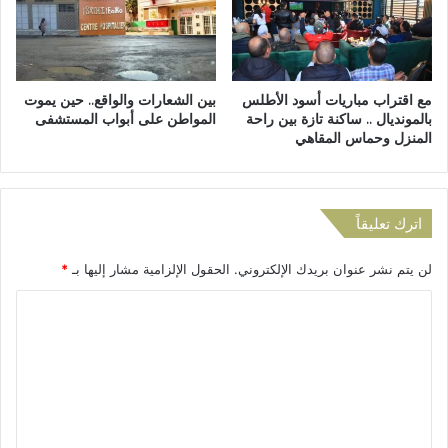
ف
ب
ر
ت
ا
ا
ل
ز
مع اقتراب مباريات أسود الأطلس
بين الشعارات والواقع.. حين يموت
ن
ة
بالمونديال .. ساكنة تازة بين راحة
المواطن على أبواب المستشفى
ي
ي
المنزل وحماس المقاهي
ا
ت
ب
ف
ة
ق
ا
د
اترك تعليقاً
ل
س
ع
ي
ا
لن يتم نشر عنوان بريدك الإلكتروني.
الحقول الإلزامية مشار إليها بـ
*
ر
م
ع
ا
ة
م
و
ل
ل
ت
ي
ت
ف
ة
ت
ع
ت
ح
ص
ل
ب
ح