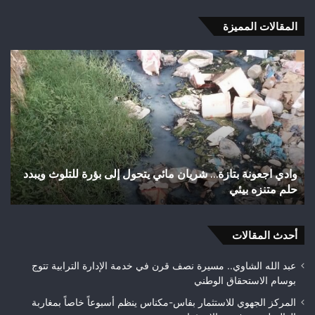
المقالات المميزة
اختلالات
تثير
استياء
الساكنة
بعد
تهيئة
شوارع
وأزقة
ي يتحول إلى بؤرة للتلوث ويبدد
اختلالات تثير استياء الساكنة بعد ته
بمدينة
تازة.. مطالب بمراقبة جودة الأشغال
تازة..
مطالب
بمراقبة
أحدث المقالات
جودة
الأشغال
قبل
عبد الله الشاوي.. مسيرة نصف قرن في خدمة الإدارة الترابية تتوج
التسلم
بوسام الاستحقاق الوطني
النهائي
المركز الجهوي للاستثمار بفاس-مكناس ينظم أسبوعاً خاصاً بمغاربة