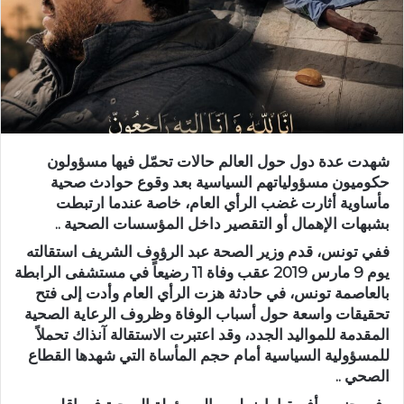
د
ا
إ
ل
ك
ت
ر
شهدت عدة دول حول العالم حالات تحمّل فيها مسؤولون
و
حكوميون مسؤولياتهم السياسية بعد وقوع حوادث صحية
ن
مأساوية أثارت غضب الرأي العام، خاصة عندما ارتبطت
ي
بشبهات الإهمال أو التقصير داخل المؤسسات الصحية ..
ا
ففي تونس، قدم وزير الصحة عبد الرؤوف الشريف استقالته
يوم 9 مارس 2019 عقب وفاة 11 رضيعاً في مستشفى الرابطة
بالعاصمة تونس، في حادثة هزت الرأي العام وأدت إلى فتح
تحقيقات واسعة حول أسباب الوفاة وظروف الرعاية الصحية
المقدمة للمواليد الجدد، وقد اعتبرت الاستقالة آنذاك تحملاً
للمسؤولية السياسية أمام حجم المأساة التي شهدها القطاع
الصحي ..