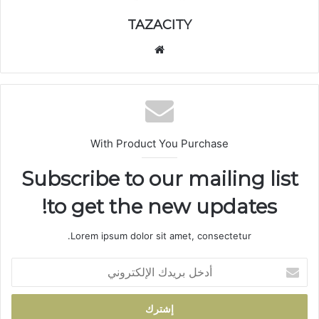
TAZACITY
موق
ع
الوي
ب
With Product You Purchase
Subscribe to our mailing list
to get the new updates!
Lorem ipsum dolor sit amet, consectetur.
أ
د
خ
ل