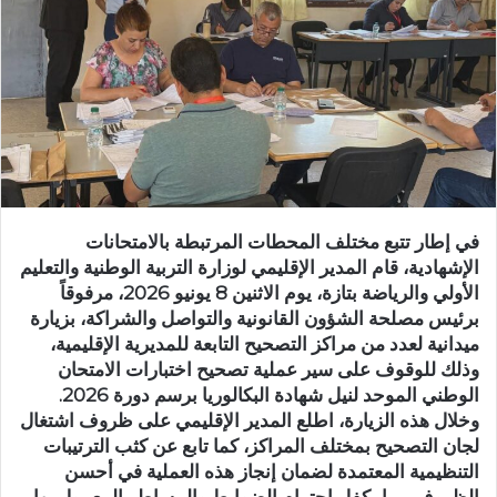
ر
ي
د
ا
إ
ل
ك
ت
ر
في إطار تتبع مختلف المحطات المرتبطة بالامتحانات
و
الإشهادية، قام المدير الإقليمي لوزارة التربية الوطنية والتعليم
ن
الأولي والرياضة بتازة، يوم الاثنين 8 يونيو 2026، مرفوقاً
ي
برئيس مصلحة الشؤون القانونية والتواصل والشراكة، بزيارة
ا
ميدانية لعدد من مراكز التصحيح التابعة للمديرية الإقليمية،
وذلك للوقوف على سير عملية تصحيح اختبارات الامتحان
الوطني الموحد لنيل شهادة البكالوريا برسم دورة 2026.
وخلال هذه الزيارة، اطلع المدير الإقليمي على ظروف اشتغال
لجان التصحيح بمختلف المراكز، كما تابع عن كثب الترتيبات
التنظيمية المعتمدة لضمان إنجاز هذه العملية في أحسن
الظروف، بما يكفل احترام الضوابط والمساطر المعمول بها