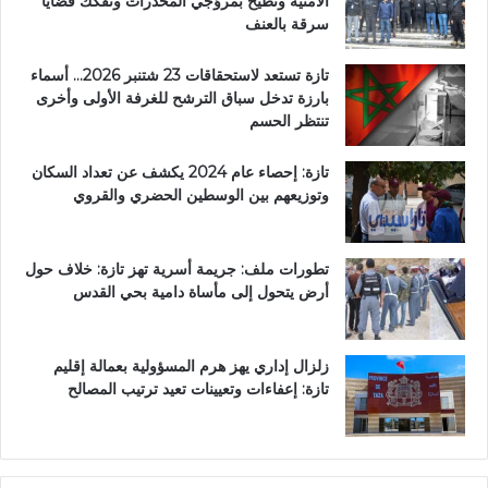
الأمنية وتطيح بمروّجي المخدرات وتفكك قضايا
سرقة بالعنف
تازة تستعد لاستحقاقات 23 شتنبر 2026… أسماء
بارزة تدخل سباق الترشح للغرفة الأولى وأخرى
تنتظر الحسم
تازة: إحصاء عام 2024 يكشف عن تعداد السكان
وتوزيعهم بين الوسطين الحضري والقروي
تطورات ملف: جريمة أسرية تهز تازة: خلاف حول
أرض يتحول إلى مأساة دامية بحي القدس
زلزال إداري يهز هرم المسؤولية بعمالة إقليم
تازة: إعفاءات وتعيينات تعيد ترتيب المصالح