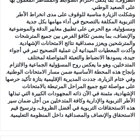
على الصعيد الوطني.
وشكلت الزيارة مناسبة للوقوف على مدى انخراط الأطر
التربوية المكلفة بالتصحيح في أداء مهامها بكل جدية
ومسؤولية، مع الحرص على تطبيق معايير الدقة والموضوعية
والإنصاف، بما يضمن تكافؤ الفرص بين جميع المترشحات
والمترشحين ويعزز مصداقية نتائج الامتحانات الإشهادية.
وأكدت المعطيات الميدانية أن عملية التصحيح تمر في أجواء
جيدة، يسودها الانضباط والتعبئة المتواصلة لمختلف
المتدخلين، وهو ما يعكس روح المسؤولية الجماعية والالتزام
بإنجاح هذه المحطة الأساسية ضمن مسار الامتحانات الوطنية.
وفي ختام الزيارة، جددت المديرية الإقليمية بتازة تأكيد حرصها
على مواصلة تتبع جميع المراحل المرتبطة بالامتحانات
الإشهادية، مثمنة في الآن ذاته المجهودات الكبيرة التي تبذلها
الأطر التربوية والإدارية وكافة المتدخلين من أجل ضمان سير
هذه الاستحقاقات التربوية في أفضل الظروف، وترسيخ قيم
الاستحقاق والإنصاف والمصداقية داخل المنظومة التعليمية.