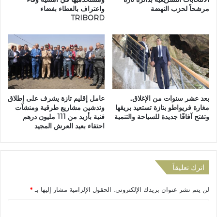
مرشحاً لحزب النهضة
واعتراف بالعطاء بفضاء
؟
و
TRIBORD
ح
د
ة
ب
ع
د
ت
خ
بعد عشر سنوات من الإغلاق..
عامل إقليم تازة يشرف على إطلاق
ر
مغارة فريواطو بتازة تستعيد بريقها
وتدشين مشاريع طرقية ومنشآت
ي
وتفتح آفاقًا جديدة للسياحة والتنمية
فنية بأزيد من 111 مليون درهم
ب
احتفاء بعيد العرش المجيد
م
ق
ه
ى
اترك تعليقاً
م
ن
لن يتم نشر عنوان بريدك الإلكتروني.
الحقول الإلزامية مشار إليها بـ
*
ط
ر
ا
ف