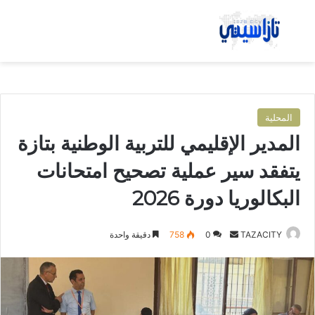
بحث عن
الق
المحلية
المدير الإقليمي للتربية الوطنية بتازة
يتفقد سير عملية تصحيح امتحانات
البكالوريا دورة 2026
TAZACITY
أ
0
758
دقيقة واحدة
ر
س
ل
ب