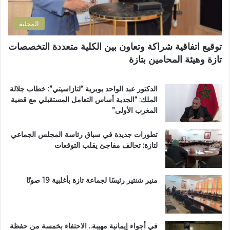
ن
ل
ل
ي
إ
و
المحلية
ق
ث
ل
و
توقيع اتفاقية شراكة وتعاون بين الكلية متعددة التخصصات
ي
ي
تازة وهيئة المحامين بتازة
م
ب
ي
د
ب
د
الدكتور عبد الواحد بوبرية “لتازاسيتي”: خطاب جلالة
ت
ح
الملك: “الجدية أساس التعامل المستقبلي مع قضية
ا
ل
المغرب الأولى”
ز
م
ة
م
تطورات جديدة في سباق رئاسة المجلس الجماعي
ت
لتازة: تحالف مفاجئ يقلب التوقعات
ن
ز
ه
ب
منير شنتير رئيسًا لجماعة تازة بأغلبية 19 صوتًا
ي
ئ
ي
في أجواء إيمانية مهيبة.. الاحتفاء بخمسة من حفظة