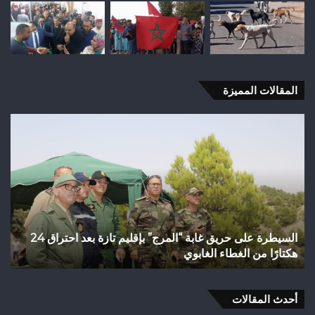
المقالات المميزة
السيطرة
فاط
على
الس
حريق
من
غابة
الت
“المرج”
الن
بإقليم
إلى
تازة
رها
بعد
الت
السيطرة على حريق غابة “المرج” بإقليم تازة بعد احتراق 24
ف
احتراق
عن
هكتارًا من الغطاء الغابوي
ق
24
قضا
هكتارًا
تاز
من
الغطاء
أحدث المقالات
الغابوي