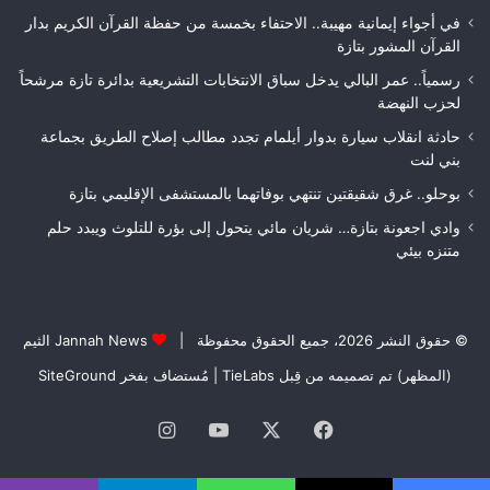
في أجواء إيمانية مهيبة.. الاحتفاء بخمسة من حفظة القرآن الكريم بدار
القرآن المشور بتازة
رسمياً.. عمر البالي يدخل سباق الانتخابات التشريعية بدائرة تازة مرشحاً
لحزب النهضة
حادثة انقلاب سيارة بدوار أيلمام تجدد مطالب إصلاح الطريق بجماعة
بني لنت
بوحلو.. غرق شقيقتين تنتهي بوفاتهما بالمستشفى الإقليمي بتازة
وادي اجعونة بتازة… شريان مائي يتحول إلى بؤرة للتلوث ويبدد حلم
متنزه بيئي
© حقوق النشر 2026، جميع الحقوق محفوظة |
Jannah News الثيم
(المظهر) تم تصميمه من قِبل TieLabs
| مُستضاف بفخر
SiteGround
فيسبوك
‫X
‫YouTube
انستقرام