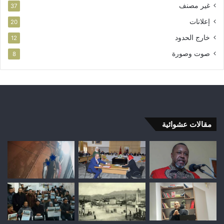
غير مصنف
37
إعلانات
20
خارج الحدود
12
صوت وصورة
8
مقالات عشوائية