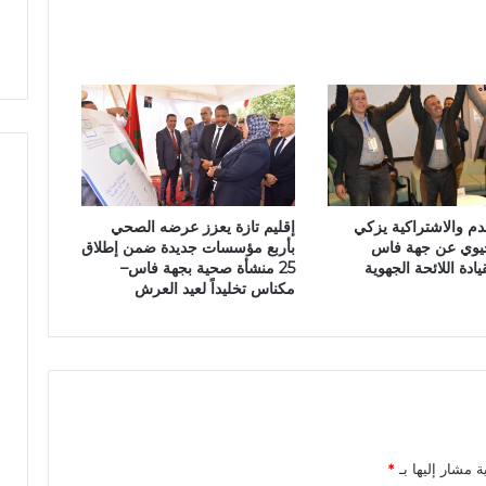
ز
ي
و
س
ل
ي
ب
إ
ق
ل
م والاشتراكية يزكي
إقليم تازة يعزز عرضه الصحي
ي
يوي عن جهة فاس
بأربع مؤسسات جديدة ضمن إطلاق
م
ادة اللائحة الجهوية
25 منشأة صحية بجهة فاس–
ت
مكناس تخليداً لعيد العرش
ا
ز
ة
…
ش
ه
ر
ك
ة مشار إليها بـ
*
ا