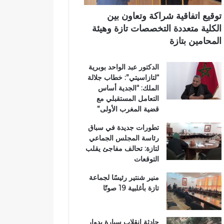
ي
ع
ي
ب
م
توقيع اتفاقية شراكة وتعاون بين
د
ا
الكلية متعددة التخصصات تازة وهيئة
د
ر
المحامين بتازة
ح
ت
ل
ي
الدكتور عبد الواحد بوبرية
م
ن
“لتازاسيتي”: خطاب جلالة
م
ب
الملك: “الجدية أساس
ت
ف
التعامل المستقبلي مع
ن
ا
قضية المغرب الأولى”
ز
س
ه
تطورات جديدة في سباق
ب
رئاسة المجلس الجماعي
ي
لتازة: تحالف مفاجئ يقلب
ئ
التوقعات
ي
منير شنتير رئيسًا لجماعة
تازة بأغلبية 19 صوتًا
حادثة انقلاب سيارة بدوار