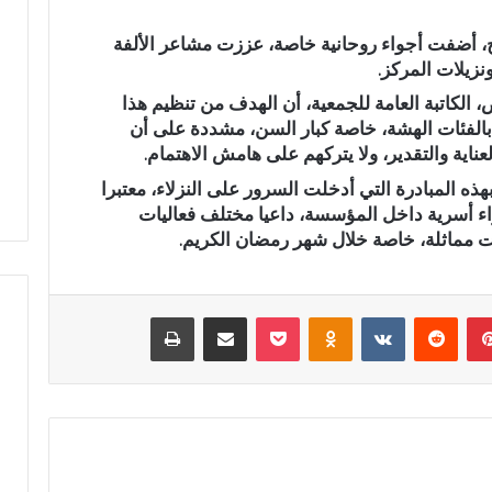
ح
، أضفت أجواء روحانية خاصة، عززت مشاعر الألفة
ل
نزيلات المركز.
و
.
الكاتبة العامة للجمعية، أن الهدف من تنظيم هذا
.
ة انقلاب سيارة بدوار أيلمام
م بالفئات الهشة، خاصة كبار السن، مشددة على أن
غ
د مطالب إصلاح الطريق
بوحلو.. غرق شقيقتين تنتهي ب
ناية والتقدير، ولا يتركهم على هامش الاهتمام.
ر
اعة بني لنت
بالمستشفى الإقليمي بتازة
ق
هذه المبادرة التي أدخلت السرور على النزلاء، معتبرا
ش
ء أسرية داخل المؤسسة، داعيا مختلف فعاليات
ق
ات مماثلة، خاصة خلال شهر رمضان الكريم.
ي
ق
ت
بينتيريست
‏Reddit
‏VKontakte
Odnoklassniki
‫Pocket
مشاركة عبر البريد
طباعة
ي
ن
ت
ن
ت
ه
ي
ب