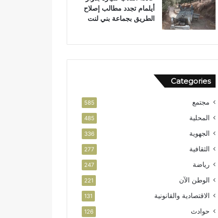
أيلمام تجدد مطالب إصلاح
الطريق بجماعة بني لنت
Categories
مجتمع
585
المحلية
485
الجهوية
336
الثقافية
277
رياضة
247
الوطن الآن
221
الاقتصادية والقانونية
131
حوادث
126