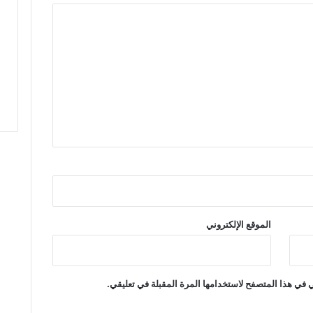
م
ل
ب
د
و
ن
م
ا
ء
و
س
ط
ص
م
ت
الموقع الإلكتروني
ا
ل
ج
ه
 في هذا المتصفح لاستخدامها المرة المقبلة في تعليقي.
ا
ت