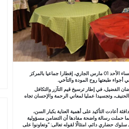
نظمت جمعية سواعد للتضامن والتنمية، مساء الأحد 01 مارس الجاري، إفطارا جماعيا بالمركز
 أجواء طبعتها روح المودة والتآخي.
ان الفضيل، في إطار ترسيخ قيم التآزر والتكافل
 الحنيف، وتجسيدا عمليا لمعاني الرحمة والإحسان تجاه
ئة أعادت التأكيد على أهمية العناية بكبار السن،
كما حملت رسالة واضحة مفادها أن التضامن مسؤولية
ب
لوك حضاري دائم، امتثالًا لقوله تعالى: “وتعاونوا على
و