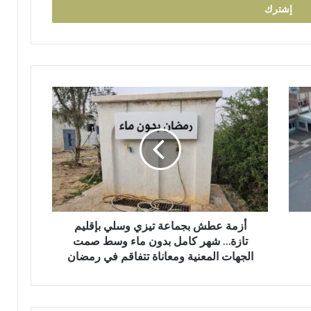
ي
م
ي
ب
ت
ا
ز
أ
ة
ز
م
ة
ع
ط
ش
ب
ج
م
أزمة عطش بجماعة تيزي وسلي بإقليم
ا
تازة… شهر كامل بدون ماء وسط صمت
ع
الجهات المعنية ومعاناة تتفاقم في رمضان
ة
ت
ي