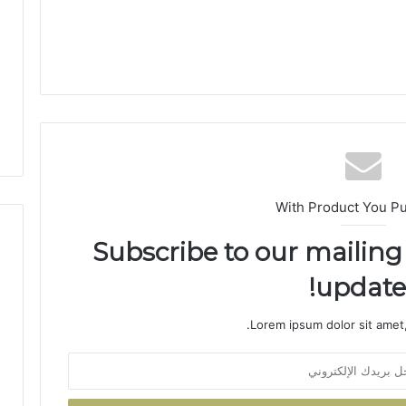
و
ف
ا
ت
ه
م
ا
ب
ا
ل
م
With Product You P
س
ت
Subscribe to our mailing 
ش
ف
updates
ى
ا
Lorem ipsum dolor sit amet,
ل
إ
ق
ل