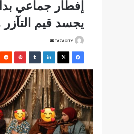
إفطار جماعي بدا
يجسد قيم التآزر 
TAZACITY
أ
ر
فيسبوك
‫X
لينكدإن
‏Tumblr
بينتيريست
س
ل
ب
ر
ي
د
ا
إ
ل
ك
ت