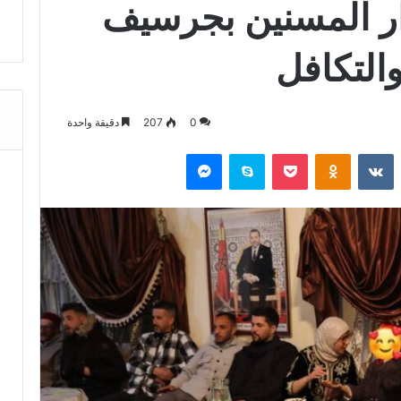
ر المسنين بجرسيف
والتكافل
0
207
دقيقة واحدة
‏Reddit
‏VKontakte
Odnoklassniki
‫Pocket
سكايب
ماسنجر