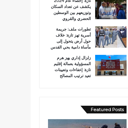
تازة: إحصاء عام 2024
يكشف عن تعداد السكان
وتوزيعهم بين الوسطين
الحضري والقروي
تطورات ملف: جريمة
أسرية تهز تازة: خلاف
حول أرض يتحول إلى
مأساة دامية بحي القدس
زلزال إداري يهز هرم
المسؤولية بعمالة إقليم
تازة: إعفاءات وتعيينات
تعيد ترتيب المصالح
Featured Posts
و
ا
ا
ل