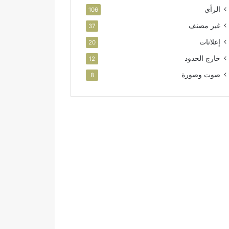
الرأي
106
غير مصنف
37
إعلانات
20
خارج الحدود
12
صوت وصورة
8