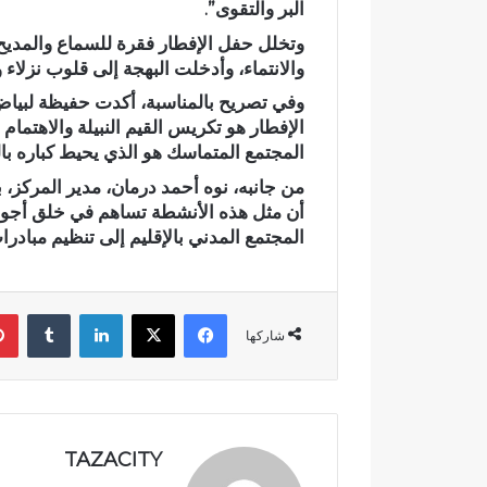
البر والتقوى”.
ت
د
وتخلل حفل الإفطار فقرة للسماع والمديح
ل
ث
والانتماء، وأدخلت البهجة إلى قلوب نزلاء و
ا
ة
ل
ا
اختلالات تثير استياء الساكنة بعد
وفي تصريح بالمناسبة، أكدت حفيظة لبياض، 
ا
ن
تهيئة شوارع وأزقة بمدينة تازة..
حادث
الإفطار هو تكريس القيم النبيلة والاهتما
ت
ق
مطالب بمراقبة جودة الأشغال قبل
تجد
المجتمع المتماسك هو الذي يحيط كباره بالع
ت
ل
التسلم النهائي
بجم
ث
ا
من جانبه، نوه أحمد درمان، مدير المركز، ب
ي
ب
أن مثل هذه الأنشطة تساهم في خلق أجوا
ر
س
المجتمع المدني بالإقليم إلى تنظيم مبادر
ا
ي
س
ا
ت
ر
فيسبوك
‫X
لينكدإن
‏Tumblr
ي
ة
شاركها
ا
ب
ء
د
ا
و
ل
ا
س
ر
ا
أ
TAZACITY
ك
ي