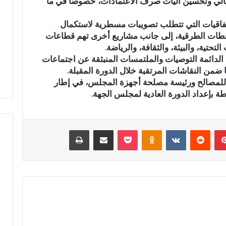
الي وتحسين آليات صرف الاعتمادات، خصوصًا في ما
ق
ا
تفاقيات التي تتطلب تصويبات مسطرية لاستكمال
ل
لمحطات الطرقية، إلى جانب مشاريع أخرى تهم قطاعات
ا
لتحتية، والبيئة، والثقافة، والرياضة.
ن
 الدائمة التوصيات والملتمسات المنبثقة عن اجتماعات
ت
من النقاشات المرتقبة خلال الدورة المقبلة.
خ
ا
م للمصالح ورئيسة مصلحة أجهزة المجلس، في إطار
ب
بطة بإعداد الدورة العادية لمجلس الجهة.
ا
ت
ا
بينتيريست
‏Reddit
‏VKontakte
Odnoklassniki
‫Pocket
مشاركة عبر البريد
طباعة
ل
ت
ش
ر
ي
ع
ي
ة
ب