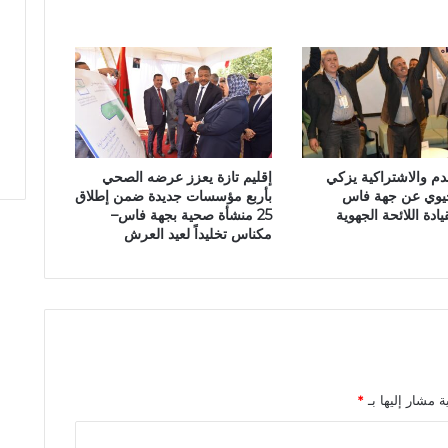
ي
ة
ت
ؤ
ر
ق
ن
ق
م والاشتراكية يزكي
إقليم تازة يعزز عرضه الصحي
ط
يوي عن جهة فاس
بأربع مؤسسات جديدة ضمن إطلاق
ا
ادة اللائحة الجهوية
25 منشأة صحية بجهة فاس–
ل
مكناس تخليداً لعيد العرش
ش
ح
ن
ب
و
ا
د
ي
ة مشار إليها بـ
*
أ
م