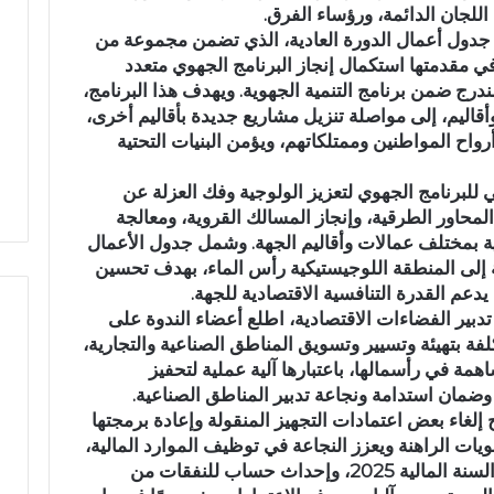
للجان الدائمة، ورؤساء الفرق.
م
 جدول أعمال الدورة العادية، الذي تضمن مجموعة من
ي
في مقدمتها استكمال إنجاز البرنامج الجهوي متعدد
اً
رج ضمن برنامج التنمية الجهوية. ويهدف هذا البرنامج،
.
أقاليم، إلى مواصلة تنزيل مشاريع جديدة بأقاليم أخرى،
.
نية مهيبة.. الاحتفاء
رسمياً.. عمر البالي يدخل سباق
ع
رواح المواطنين وممتلكاتهم، ويؤمن البنيات التحتية
فظة القرآن الكريم
الانتخابات التشريعية بدائرة تازة
م
المشور بتازة
مرشحاً لحزب النهضة
ر
 للبرنامج الجهوي لتعزيز الولوجية وفك العزلة عن
ا
لمحاور الطرقية، وإنجاز المسالك القروية، ومعالجة
ل
بمختلف عمالات وأقاليم الجهة. وشمل جدول الأعمال
ب
ية إلى المنطقة اللوجيستيكية رأس الماء، بهدف تحسين
ا
دعم القدرة التنافسية الاقتصادية للجهة.
ل
بير الفضاءات الاقتصادية، اطلع أعضاء الندوة على
ي
ة بتهيئة وتسيير وتسويق المناطق الصناعية والتجارية،
ي
ة في رأسمالها، باعتبارها آلية عملية لتحفيز
د
وضمان استدامة ونجاعة تدبير المناطق الصناعية.
خ
ل
غاء بعض اعتمادات التجهيز المنقولة وإعادة برمجتها
س
ويات الراهنة ويعزز النجاعة في توظيف الموارد المالية،
ب
إضافة إلى برمجة الفائض الحقيقي برسم السنة المالية 2025، وإحداث حساب للنفقات من
ا