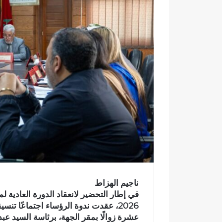
إ
ل
ك
ت
ر
و
ن
ي
ا
ناجيم الهزاط
و
ف
عشرة زوالًا بمقر الجهة، برئاسة السيد ع
ا
ي