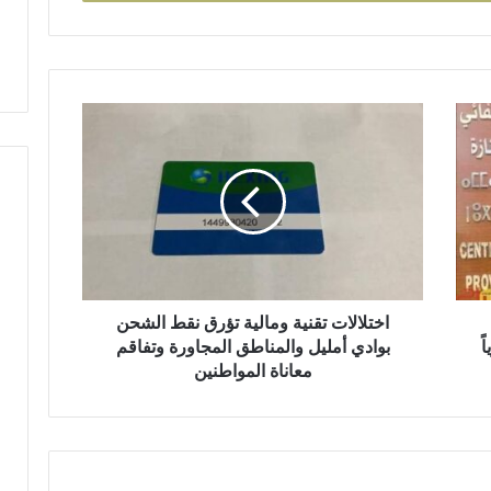
ض
ة
ا
خ
ت
ل
ا
ل
ا
ت
ت
ق
اختلالات تقنية ومالية تؤرق نقط الشحن
ن
ً
بوادي أمليل والمناطق المجاورة وتفاقم
ي
معاناة المواطنين
ة
و
م
ا
ل