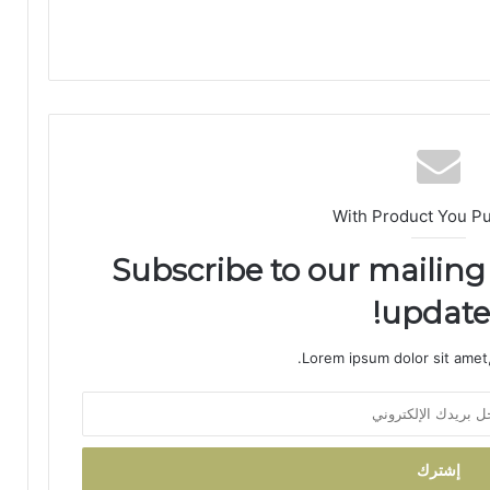
د
ا
ئ
ر
ة
ت
ا
ز
ة
With Product You P
م
ر
Subscribe to our mailing 
ش
ح
updates
اً
ل
ح
Lorem ipsum dolor sit amet,
ز
ب
ا
ل
ن
ه