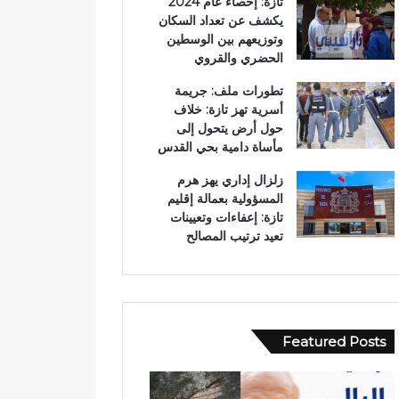
تازة: إحصاء عام 2024
يكشف عن تعداد السكان
وتوزيعهم بين الوسطين
الحضري والقروي
تطورات ملف: جريمة
أسرية تهز تازة: خلاف
حول أرض يتحول إلى
مأساة دامية بحي القدس
زلزال إداري يهز هرم
المسؤولية بعمالة إقليم
تازة: إعفاءات وتعيينات
تعيد ترتيب المصالح
Featured Posts
ح
ب
ا
و