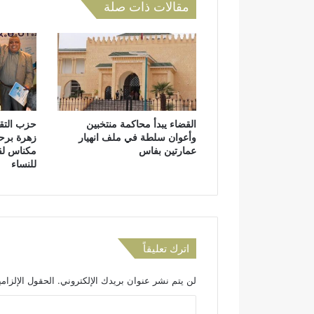
مقالات ذات صلة
أ
ط
ر
ا
ل
إ
د
ا
القضاء يبدأ محاكمة منتخبين
حزب التقد
ر
وأعوان سلطة في ملف انهيار
زهرة برح
ي
عمارتين بفاس
مكناس لقي
ة
للنساء
و
ا
ل
ت
ق
ن
اترك تعليقاً
ي
ة
لن يتم نشر عنوان بريدك الإلكتروني.
الحقول الإلزامي
ب
ت
ا