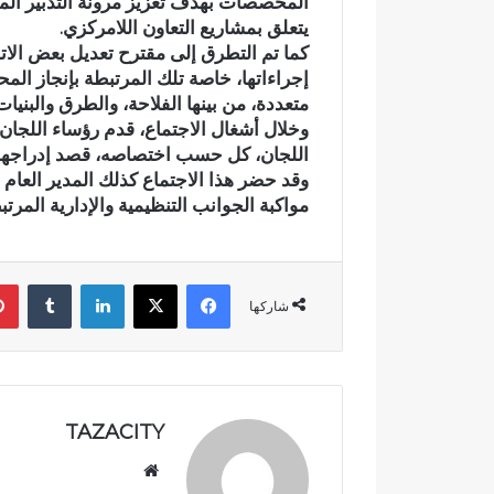
المخصصات بهدف تعزيز مرونة التدبير الم
ئ
ا
يتعلق بمشاريع التعاون اللامركزي.
ي
ح
كما تم التطرق إلى مقترح تعديل بعض الا
ي
ت
إجراءاتها، خاصة تلك المرتبطة بإنجاز ا
ت
ف
متعددة، من بينها الفلاحة، والطرق والبنيات ا
ح
ا
وخلال أشغال الاجتماع، قدم رؤساء اللجان
و
ء
اللجان، كل حسب اختصاصه، قصد إدراجها ض
ل
ب
إ
خ
وقد حضر هذا الاجتماع كذلك المدير العا
ل
م
مواكبة الجوانب التنظيمية والإدارية المرت
ى
س
ب
ة
ؤ
م
فيسبوك
‫X
لينكدإن
‏Tumblr
ر
ن
شاركها
ة
ح
ل
ف
ل
ظ
ت
ة
ل
ا
TAZACITY
و
ل
ث
ق
موق
و
ر