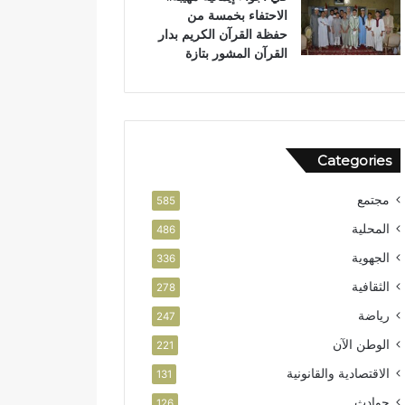
الاحتفاء بخمسة من
حفظة القرآن الكريم بدار
القرآن المشور بتازة
Categories
مجتمع
585
المحلية
486
الجهوية
336
الثقافية
278
رياضة
247
الوطن الآن
221
الاقتصادية والقانونية
131
حوادث
126