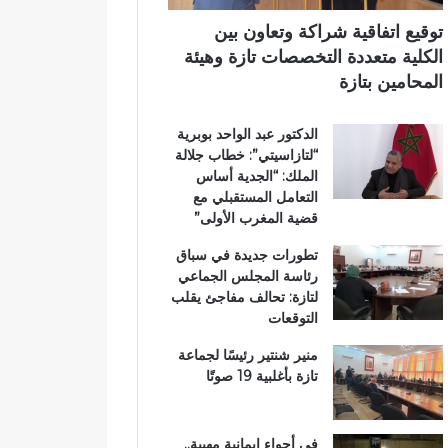
ر
ي
ي
ي
م
توقيع اتفاقية شراكة وتعاون بين
ق
ي
الكلية متعددة التخصصات تازة وهيئة
ب
ب
المحامين بتازة
ج
ت
م
ا
الدكتور عبد الواحد بوبرية
ا
ز
“لتازاسيتي”: خطاب جلالة
ع
ة
الملك: “الجدية أساس
ة
التعامل المستقبلي مع
ب
قضية المغرب الأولى”
ن
ي
تطورات جديدة في سباق
ل
رئاسة المجلس الجماعي
ن
لتازة: تحالف مفاجئ يقلب
ت
التوقعات
منير شنتير رئيسًا لجماعة
تازة بأغلبية 19 صوتًا
في أجواء إيمانية مهيبة..