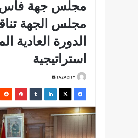
مجلس جهة فاس م
مجلس الجهة تنا
الدورة العادية ال
استراتيجية
TAZACITY
أ
ر
فيسبوك
‫X
لينكدإن
‏Tumblr
بينتيريست
س
ل
ب
ر
ي
د
ا