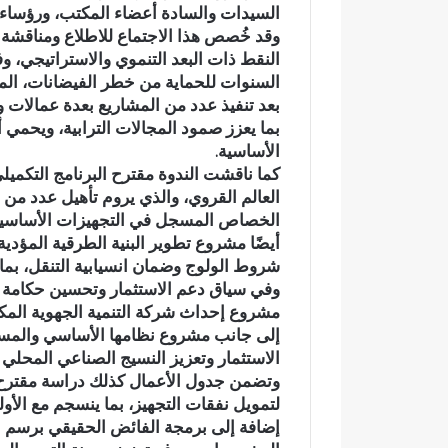
السيدات والسادة أعضاء المكتب، ورؤساء ا
د
أ
وقد خُصص هذا الاجتماع للاطلاع ومناقشة
ي
ج
النقط ذات البعد التنموي والاستراتيجي، و
ا
و
السنوات للحماية من خطر الفيضانات، المند
ج
ا
بعد تنفيذ عدد من المشاريع بعدة عمالات و
ع
ء
وادي اجعونة بتازة… شريان مائي
في أجواء إيما
و
إ
بما يعزز صمود المجالات الترابية، ويحمي أ
يتحول إلى بؤرة للتلوث ويبدد حلم
بخمسة من ح
ن
ي
الأساسية.
متنزه بيئي
بدار القرآن 
ة
م
كما ناقشت الندوة مقترح البرنامج التكميلي
ب
ا
العالم القروي، والذي يروم تأهيل عدد من ا
ت
ن
الخصاص المسجل في التجهيزات الأساسية 
ا
ي
أيضًا مشروع تطوير البنية الطرقية المؤد
ز
ة
شروط الولوج وضمان انسيابية التنقل، بما ي
ة
م
وفي سياق دعم الاستثمار وتحسين حكامة تد
…
ه
مشروع إحداث شركة التنمية الجهوية المكلف
ش
ي
إلى جانب مشروع نظامها الأساسي والمساهم
ر
ب
الاستثمار وتعزيز النسيج الصناعي المحلي 
ي
ة
ا
.
وتضمن جدول الأعمال كذلك دراسة مقترح إل
ن
.
لتمويل نفقات التجهيز، بما ينسجم مع الأول
م
ا
ا
ل