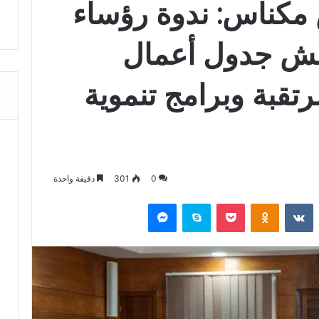
كناس: ندوة رؤساء
قش جدول أعمال
مرتقبة وبرامج تنموية
0
301
دقيقة واحدة
‏Reddit
‏VKontakte
Odnoklassniki
‫Pocket
سكايب
ماسنجر