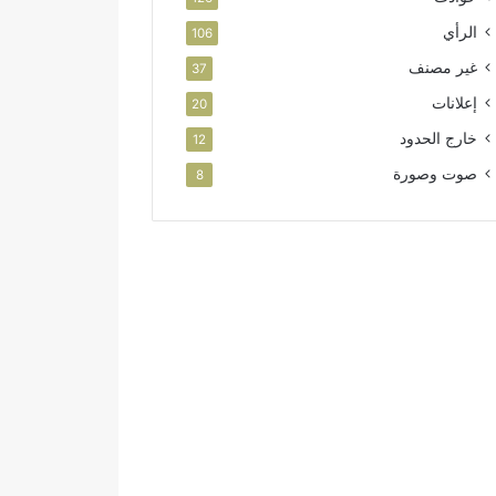
الرأي
106
غير مصنف
37
إعلانات
20
خارج الحدود
12
صوت وصورة
8