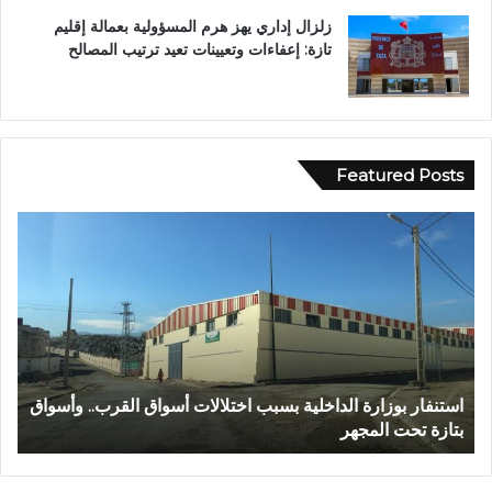
زلزال إداري يهز هرم المسؤولية بعمالة إقليم
تازة: إعفاءات وتعيينات تعيد ترتيب المصالح
Featured Posts
ع
ب
د
ا
ل
ل
ه
ا
اق القرب.. وأسواق
عبد الله الشاوي.. مسيرة نصف قرن في خدمة الإدا
ل
تتوج بوسام الاستحقاق الوطني
ش
ا
و