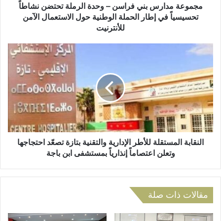
و
ر
مجموعة مدارس بني فراسن – وحدة الرملة تحتضن نشاطاً
ن
س
تحسيسياً في إطار الحملة الوطنية حول الاستعمال الآمن
ي
ب
للأنترنيت
ن
ي
ا
ف
ل
ر
ن
ا
ق
س
ا
ن
ب
–
ة
و
ا
ح
ل
د
م
النقابة المستقلة للأطر الإدارية والتقنية بتازة تصعّد احتجاجها
ة
س
وتعلن اعتصاماً إنذارياً بمستشفى ابن باجة
ا
ت
ل
ق
ر
ل
م
ة
مقالات ذات صلة
ل
ل
ة
ل