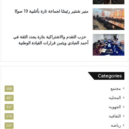
م
ا
منير شنتير رئيسًا لجماعة تازة بأغلبية 19 صوتًا
ل
ا
س
ت
حزب التقدم والاشتراكية بتازة يجدد الثقة في
ح
أحمد العبادي ويثمن قرارات القيادة الوطنية
ق
ا
ق
ا
ل
Categories
و
ط
مجتمع
ن
588
ي
المحلية
487
الجهوية
337
الثقافية
278
رياضة
247