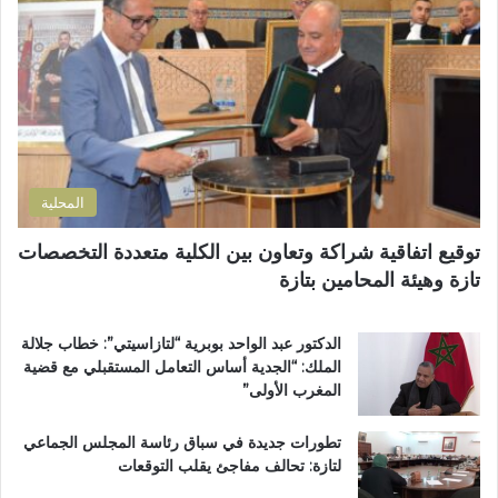
إ
إ
ل
د
ك
ا
ت
ر
ر
ة
و
ا
ن
ل
ي
ت
المحلية
ر
ا
توقيع اتفاقية شراكة وتعاون بين الكلية متعددة التخصصات
ب
تازة وهيئة المحامين بتازة
ي
ة
ت
الدكتور عبد الواحد بوبرية “لتازاسيتي”: خطاب جلالة
ت
الملك: “الجدية أساس التعامل المستقبلي مع قضية
و
المغرب الأولى”
ج
ب
تطورات جديدة في سباق رئاسة المجلس الجماعي
و
لتازة: تحالف مفاجئ يقلب التوقعات
س
ا