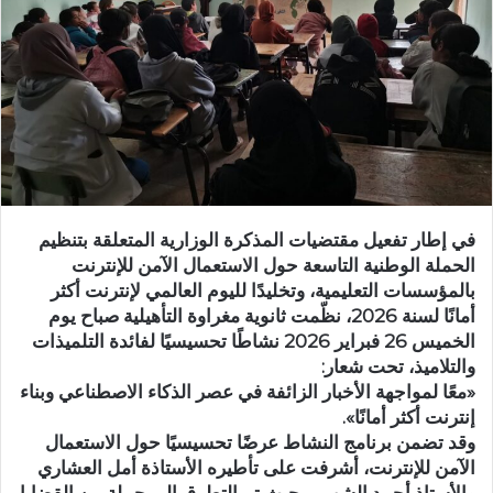
ر
ي
د
ا
إ
ل
ك
ت
ر
في إطار تفعيل مقتضيات المذكرة الوزارية المتعلقة بتنظيم
و
الحملة الوطنية التاسعة حول الاستعمال الآمن للإنترنت
ن
بالمؤسسات التعليمية، وتخليدًا لليوم العالمي لإنترنت أكثر
ي
أمانًا لسنة 2026، نظّمت ثانوية مغراوة التأهيلية صباح يوم
ا
الخميس 26 فبراير 2026 نشاطًا تحسيسيًا لفائدة التلميذات
والتلاميذ، تحت شعار:
«معًا لمواجهة الأخبار الزائفة في عصر الذكاء الاصطناعي وبناء
إنترنت أكثر أمانًا».
وقد تضمن برنامج النشاط عرضًا تحسيسيًا حول الاستعمال
الآمن للإنترنت، أشرفت على تأطيره الأستاذة أمل العشاري
والأستاذ أحمد الشهبي، حيث تم التطرق إلى جملة من القضايا