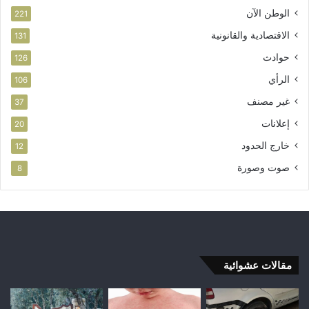
الوطن الآن
221
الاقتصادية والقانونية
131
حوادث
126
الرأي
106
غير مصنف
37
إعلانات
20
خارج الحدود
12
صوت وصورة
8
مقالات عشوائية