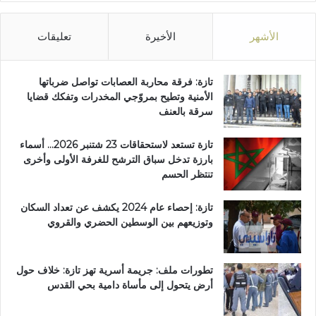
ن
ب
ا
الأشهر
الأخيرة
تعليقات
ج
ة
تازة: فرقة محاربة العصابات تواصل ضرباتها
الأمنية وتطيح بمروّجي المخدرات وتفكك قضايا
سرقة بالعنف
تازة تستعد لاستحقاقات 23 شتنبر 2026… أسماء
بارزة تدخل سباق الترشح للغرفة الأولى وأخرى
تنتظر الحسم
تازة: إحصاء عام 2024 يكشف عن تعداد السكان
وتوزيعهم بين الوسطين الحضري والقروي
تطورات ملف: جريمة أسرية تهز تازة: خلاف حول
أرض يتحول إلى مأساة دامية بحي القدس