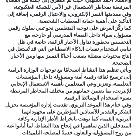
المرتبطة بمخاطر الاستعمال غير الآمن للشبكة العنكبوتية،
وفي مقدمتها التنمر الإلكتروني، والاحتيال الرقمي، إضافة إلى
التأكيد على أهمية حماية المعطيات الشخصية.
كما ركّز العرض على توجيه المتعلمين نحو تبني سلوك رقمي
مسؤول، سواء داخل الفضاء المدرسي أو خارجه، مع
التحسيس بخطورة تداول الأخبار الزائفة، خاصة في ظل
تنامي استخدام تقنيات الذكاء الاصطناعي التي قد تُستغل في
إنتاج محتويات مضللة يصعب أحيانًا التمييز بينها وبين الأخبار
الصحيحة.
ويأتي تنظيم هذا النشاط انسجامًا مع توجهات الوزارة الرامية
إلى ترسيخ ثقافة رقمية آمنة ومسؤولة داخل المؤسسات
التعليمية، وتعزيز وعي المتعلمين بأهمية الاستعمال الإيجابي
للإنترنت، بما يضمن حمايتهم من مختلف المخاطر المرتبطة
بسوء استخدام الوسائط الرقمية.
وفي ختام هذا الموعد التربوي، تقدمت إدارة المؤسسة بجزيل
الشكر والتقدير للأستاذين المؤطرين على مجهوداتهما
التربوية القيمة، كما نوهت بانخراط الأطر الإدارية وكافة
المتدخلين الذين ساهموا في إنجاح هذا النشاط، لما أبانوا عنه
من روح المسؤولية والتعاون خدمةً لمصلحة التلميذات