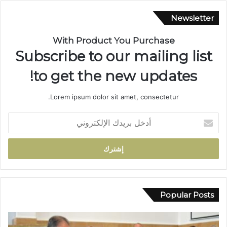
ي
.
Newsletter
.
م
With Product You Purchase
س
Subscribe to our mailing list
ي
ر
to get the new updates!
ة
ن
Lorem ipsum dolor sit amet, consectetur.
ص
ف
أ
ق
د
ر
خ
ن
ل
ف
ب
ي
ر
خ
ي
د
د
Popular Posts
م
ك
ة
ا
ا
ل
ل