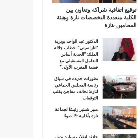
ي
ع
ي
ب
م
توقيع اتفاقية شراكة وتعاون بين
د
ا
الكلية متعددة التخصصات تازة وهيئة
د
ر
المحامين بتازة
ح
ت
ل
ي
الدكتور عبد الواحد بوبرية
م
ن
“لتازاسيتي”: خطاب جلالة
م
ب
الملك: “الجدية أساس
ت
ف
التعامل المستقبلي مع
ن
ا
قضية المغرب الأولى”
ز
س
ه
تطورات جديدة في سباق
ب
رئاسة المجلس الجماعي
ي
لتازة: تحالف مفاجئ يقلب
ئ
التوقعات
ي
منير شنتير رئيسًا لجماعة
تازة بأغلبية 19 صوتًا
حادثة انقلاب سيارة بدوار