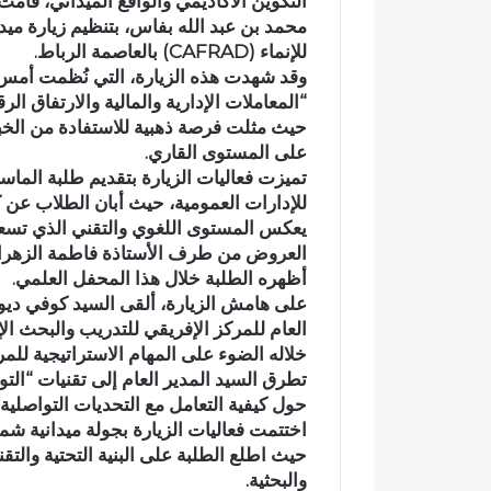
التكوين الأكاديمي والواقع الميداني، قامت
ت
محمد بن عبد الله بفاس، بتنظيم زيارة ميدا
ل
للإنماء (CAFRAD) بالعاصمة الرباط.
ا
ل
اختلالات تثير استياء الساكنة بعد
“المعاملات الإدارية والمالية والارتفاق 
ا
تهيئة شوارع وأزقة بمدينة تازة..
حيث مثلت فرصة ذهبية للاستفادة من الخبر
ت
على المستوى القاري.
مطالب بمراقبة جودة الأشغال قبل
ت
تميزت فعاليات الزيارة بتقديم طلبة الماس
التسلم النهائي
ث
للإدارات العمومية، حيث أبان الطلاب عن ك
ي
يعكس المستوى اللغوي والتقني الذي تسعى
ر
العروض من طرف الأستاذة فاطمة الزهراء 
ا
س
أظهره الطلبة خلال هذا المحفل العلمي.
ت
ي
العام للمركز الإفريقي للتدريب والبحث الإ
ا
خلاله الضوء على المهام الاستراتيجية للمرك
ء
تطرق السيد المدير العام إلى تقنيات “التو
ا
حول كيفية التعامل مع التحديات التواصلي
ل
اختتمت فعاليات الزيارة بجولة ميدانية 
س
حيث اطلع الطلبة على البنية التحتية والتقني
ا
والبحثية.
ك