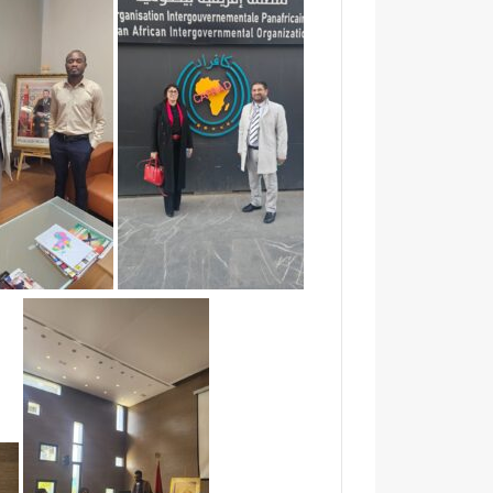
م
د
ي
ن
ة
ت
ا
ز
ة
.
.
م
ط
ا
ل
ب
ب
م
ر
ا
ق
ب