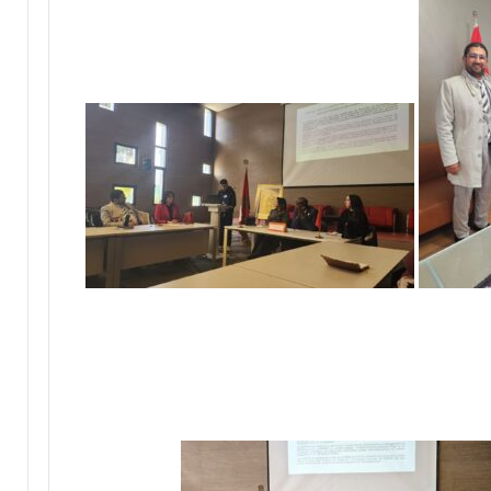
ر
ي
ي
م
ق
ي
ب
ب
ج
ت
م
ا
ا
ز
ع
ة
ة
ب
ن
ي
ل
ن
ت