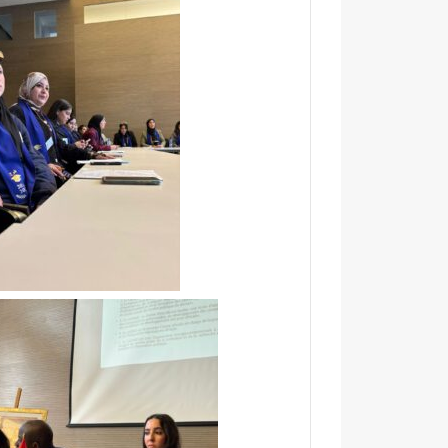
ا
ل
ن
ه
ا
ئ
ي