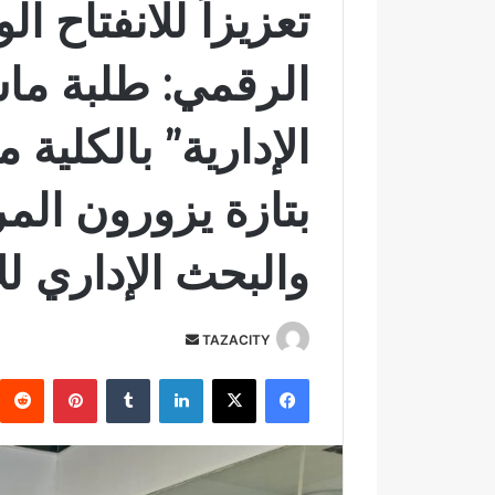
تعزيزاً للانفتاح 
الرقمي: طلبة ماس
الإدارية” بالكلية
بتازة يزورون الم
والبحث الإداري لل
TAZACITY
أ
ر
فيسبوك
‫X
لينكدإن
‏Tumblr
بينتيريست
س
ل
ب
ر