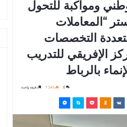
الوطني ومواكبة للتحول
تر “المعاملات
 متعددة التخصصات
ركز الإفريقي للتدريب
إنماء بالرباط
0
1٬245
دقيقة واحدة
‏Reddit
‏VKontakte
Odnoklassniki
‫Pocket
سكايب
ماسنجر