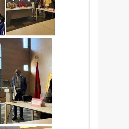
ة
ج
و
د
ة
ا
ل
أ
ش
غ
ا
ل
ق
ب
ل
ا
ل
ت
س
ل
م