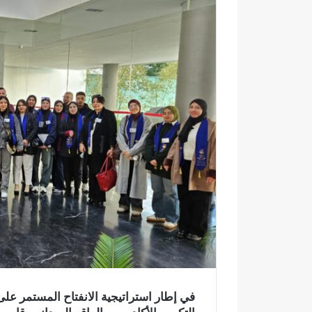
ي
د
ا
إ
ل
ك
ت
ر
و
ن
ي
ا
في إطار استراتيجية الانفتاح المستمر ع
ا
خ