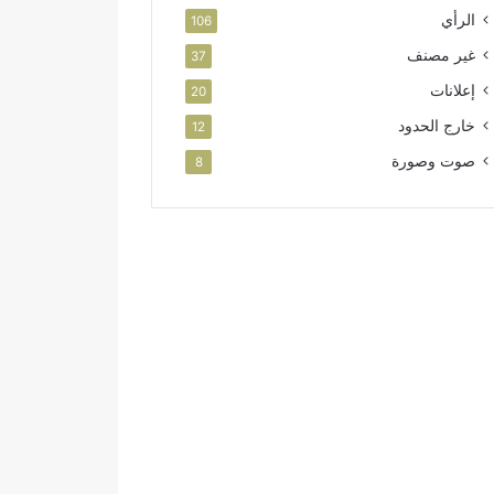
الرأي
106
غير مصنف
37
إعلانات
20
خارج الحدود
12
صوت وصورة
8