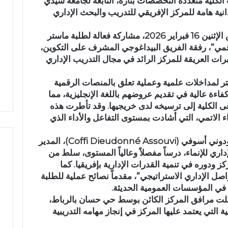
 الكلية متعددة التخصصات بتازة، التابعة لجامعة سيدي
د
ح
نية هامة للمركز الإفريقي للتدريب والبحث الإداري
ث
ل
ة
و
وقد شهدت هذه الزيارة، التي نُظمت أمس الإثنين 16 فبراير 2026، مشاركة فعالة لطلبة ماستر
ا
.
الرقمي”، رفقة الفريق البيداغوجي المشرف على التكوين،
ن
.
حادثة انقلاب سيارة بدوار أيلمام
ات العريقة للمركز الرائد في مجال التدريب الإداري
ق
غ
تجدد مطالب إصلاح الطريق
بوحلو.. غرق شقيقتين 
ل
ر
تر لمداخلات علمية وعملية تعلق بالمنصات الرقمية
بجماعة بني لنت
بالمستشفى الإقليمي 
ا
ق
فاءة عالية في تقديم عروضهم باللغة الإنجليزية، مما
ب
ش
 الكلية إلى ترسيخه لدى خريجيها. وقد تأطرت هذه
س
ق
الاتمي، التي أشادت بمستوى التفاعل والأداء الذي
ي
ي
ا
ق
ر
ت
على هامش الزيارة، ألقى السيد كوفي ديودوني أسوفي (Coffi Dieudonné Assouvi)، المدير
ة
ي
داري للإنماء، درساً مفصلاً وعالياً المستوى، سلط من
ب
ن
ز ودوره في تنمية القدرات الإدارية بإفريقيا. كما
د
ت
اصل الإداري الاستراتيجي”، مقدماً نصائح عملية للطلبة
و
ن
ة في المؤسسات العمومية الحديثة.
ا
ت
شملت مرافق المركز الكائن بوسط حي حسان بالرباط،
ر
ه
ة التي يعتمد عليها المركز في إنجاز مهامه التدريبية
أ
ي
ي
ب