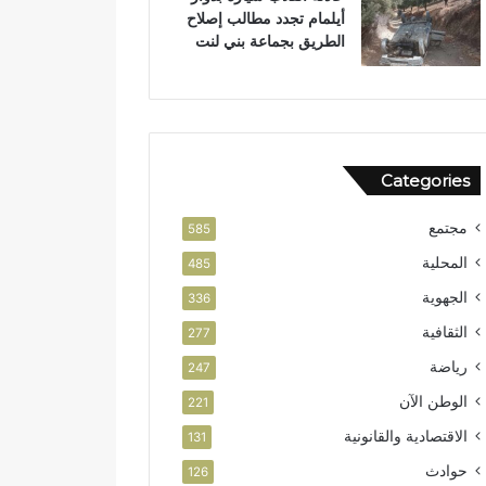
أيلمام تجدد مطالب إصلاح
الطريق بجماعة بني لنت
Categories
مجتمع
585
المحلية
485
الجهوية
336
الثقافية
277
رياضة
247
الوطن الآن
221
الاقتصادية والقانونية
131
حوادث
126