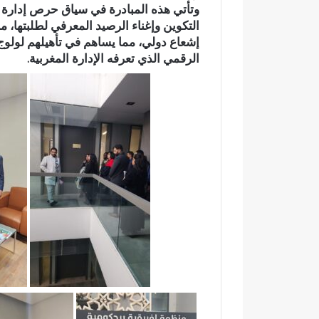
وتأتي هذه المبادرة في سياق حرص إدارة ا
ن
التكوين وإغناء الرصيد المعرفي لطلبتها،
ة
ب
إشعاع دولي، مما يساهم في تأهيلهم لولوج
ع
الرقمي الذي تعرفه الإدارة المغربية.
د
ت
ه
ي
ئ
ة
ش
و
ا
ر
ع
و
أ
ز
ق
ة
ب