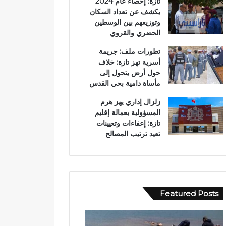
تازة: إحصاء عام 2024
يكشف عن تعداد السكان
وتوزيعهم بين الوسطين
الحضري والقروي
تطورات ملف: جريمة
أسرية تهز تازة: خلاف
حول أرض يتحول إلى
مأساة دامية بحي القدس
زلزال إداري يهز هرم
المسؤولية بعمالة إقليم
تازة: إعفاءات وتعيينات
تعيد ترتيب المصالح
Featured Posts
و
ا
ا
ل