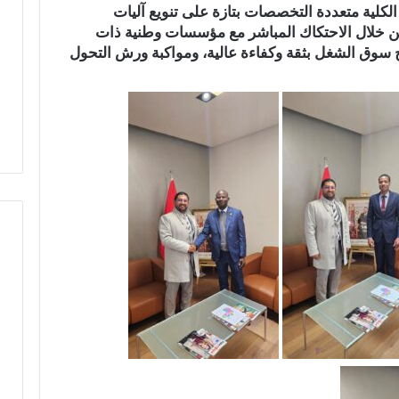
لكلية متعددة التخصصات بتازة على تنويع آليات
ل
و
 من خلال الاحتكاك المباشر مع مؤسسات وطنية ذات
م
ف
ا
ا
 سوق الشغل بثقة وكفاءة عالية، ومواكبة ورش التحول
م
ت
ت
ه
ج
م
د
ا
د
ب
م
ا
ط
ل
ا
م
ل
س
ب
ت
إ
ش
ص
ف
ل
ى
ا
ا
ح
ل
ا
إ
ل
ق
ط
ل