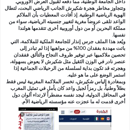
داخل الجامعة الوطنية، مما دفعه لقبول العرض الأوروبي.
وتتجاوز مخاطر هجرة شكيرش الجانب الرياضي البحت، لتطال
الهوية الرياضية الوطنية. إذ أفادت المعطيات بأن الملاكم
الواعد تلقى عروضاً مغرية لتغيير جنسيته الرياضية، سواء من
مملكة البحرين أو من دول أوروبية أخرى تتقدمها هولندا
نفسها.
ويُعد هذا الملف جرس إنذار للجامعة الملكية للملاكمة، التي
باتت مهددة بفقدان 100% من مواهبها إذا لم تبادر إلى
تحصين ملاكميها عبر توفير ظروف النجاح والتألق. ففقدان
عنصر نادر في الوزن الثقيل مثل شكيرش لا يعوض بسهولة،
وهجرته قد تكون بداية لسلسلة من الرحيلات الجماعية إذا
استمر الوضع على ما هو عليه.
وبمغادرة إلياس شكيرش، تخسر الملاكمة المغربية ليس فقط
بطلاً وطنياً، بل رمزاً لجيل واعد كان يأمل في تمثيل المغرب
في المحافل الدولية، ليجد نفسه مضطراً لارتداء ألوان دول
أخرى قدمت له ما عجزت عنه مؤسسته الرياضية الأم.