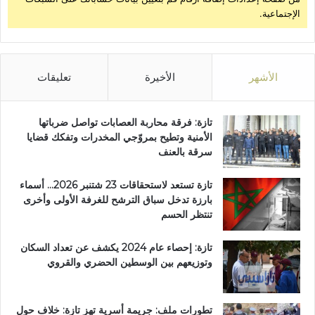
ي
الإجتماعية.
ط
ا
ل
ي
ة
الأشهر
الأخيرة
تعليقات
و
ت
ت
تازة: فرقة محاربة العصابات تواصل ضرباتها
و
الأمنية وتطيح بمروّجي المخدرات وتفكك قضايا
ج
سرقة بالعنف
ا
ل
تازة تستعد لاستحقاقات 23 شتنبر 2026… أسماء
ز
بارزة تدخل سباق الترشح للغرفة الأولى وأخرى
ي
تنتظر الحسم
ا
ر
تازة: إحصاء عام 2024 يكشف عن تعداد السكان
ة
وتوزيعهم بين الوسطين الحضري والقروي
ب
ل
ق
تطورات ملف: جريمة أسرية تهز تازة: خلاف حول
ا