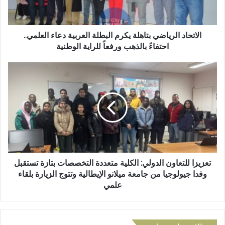
ك
د
ت
ا
ر
ل
و
ر
الاتحاد الرياضي بتاهلة يكرم البطلة العربية دعاء العلمي..
ن
ي
احتفاءً بالذهب ورفعاً للراية الوطنية
ي
ا
ض
ت
ي
ع
ب
ز
ت
ي
ا
ز
ه
ا
ل
ل
ة
ل
ي
ت
ك
ع
تعزيزا للتعاون الدولي: الكلية متعددة التخصصات بتازة تستقبل
ر
ا
وفدا جيولوجيا من جامعة ميلانو الإيطالية وتتوج الزيارة بلقاء
م
و
علمي
ا
ن
ل
ا
ب
ل
ط