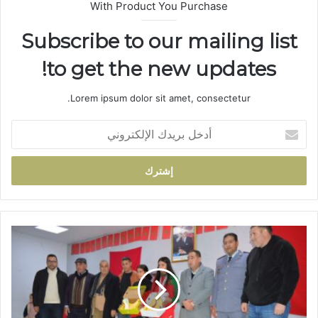
With Product You Purchase
Subscribe to our mailing list
to get the new updates!
Lorem ipsum dolor sit amet, consectetur.
أ
د
خ
ل
ب
ر
ي
د
ا
ك
ل
ا
ا
ل
ت
إ
ح
ل
ا