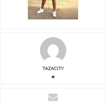
TAZACITY
موق
ع
الوي
ب