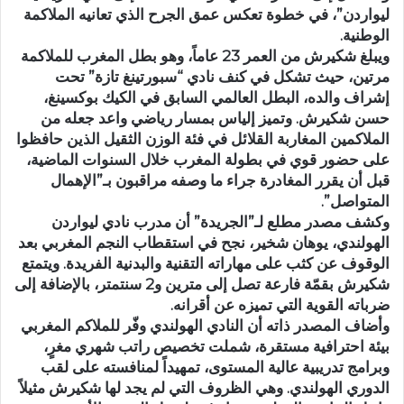
ليواردن”، في خطوة تعكس عمق الجرح الذي تعانيه الملاكمة
الوطنية.
ويبلغ شكيرش من العمر 23 عاماً، وهو بطل المغرب للملاكمة
مرتين، حيث تشكل في كنف نادي “سبورتينغ تازة” تحت
إشراف والده، البطل العالمي السابق في الكيك بوكسينغ،
حسن شكيرش. وتميز إلياس بمسار رياضي واعد جعله من
الملاكمين المغاربة القلائل في فئة الوزن الثقيل الذين حافظوا
على حضور قوي في بطولة المغرب خلال السنوات الماضية،
قبل أن يقرر المغادرة جراء ما وصفه مراقبون بـ”الإهمال
المتواصل”.
وكشف مصدر مطلع لـ”الجريدة” أن مدرب نادي ليواردن
الهولندي، يوهان شخير، نجح في استقطاب النجم المغربي بعد
الوقوف عن كثب على مهاراته التقنية والبدنية الفريدة. ويتمتع
شكيرش بقمّة فارعة تصل إلى مترين و2 سنتمتر، بالإضافة إلى
ضرباته القوية التي تميزه عن أقرانه.
وأضاف المصدر ذاته أن النادي الهولندي وفّر للملاكم المغربي
بيئة احترافية مستقرة، شملت تخصيص راتب شهري مغرٍ،
وبرامج تدريبية عالية المستوى، تمهيداً لمنافسته على لقب
الدوري الهولندي. وهي الظروف التي لم يجد لها شكيرش مثيلاً