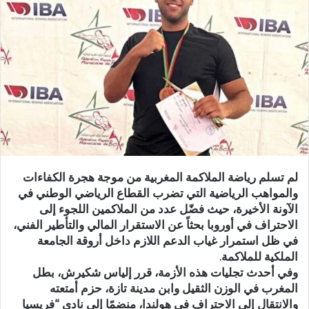
ب
ر
ي
د
ا
إ
ل
ك
ت
ر
لم تسلم رياضة الملاكمة المغربية من موجة هجرة الكفاءات
و
والمواهب الرياضية التي تضرب القطاع الرياضي الوطني في
ن
الآونة الأخيرة، حيث فضّل عدد من الملاكمين اللجوء إلى
ي
الاحتراف في أوروبا بحثاً عن الاستقرار المالي والتأطير الفني،
ا
في ظل استمرار غياب الدعم اللازم داخل أروقة الجامعة
الملكية للملاكمة.
وفي أحدث تجليات هذه الأزمة، قرر إلياس شكيرش، بطل
المغرب في الوزن الثقيل وابن مدينة تازة، حزم أمتعته
والانتقال إلى الاحتراف في هولندا، منضمًا إلى نادي “فريسيا