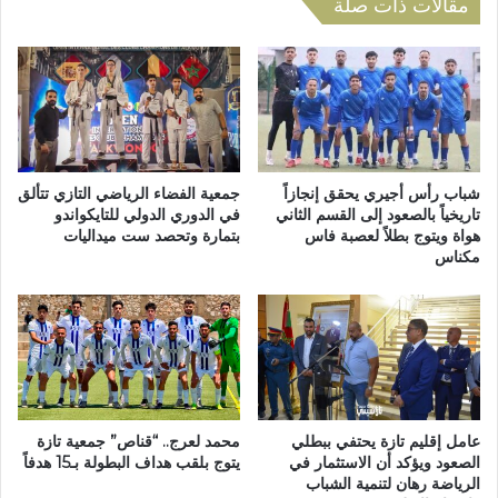
د
مقالات ذات صلة
ل
و
ة
ل
ا
ي
ل
:
ع
ا
ر
ل
ب
ك
ي
ل
شباب رأس أجيري يحقق إنجازاً
جمعية الفضاء الرياضي التازي تتألق
ة
ي
تاريخياً بالصعود إلى القسم الثاني
في الدوري الدولي للتايكواندو
د
هواة ويتوج بطلاً لعصبة فاس
بتمارة وتحصد ست ميداليات
ة
مكناس
ع
م
ا
ت
ء
ع
ا
د
ل
د
ع
ة
ل
ا
م
ل
عامل إقليم تازة يحتفي ببطلي
محمد لعرج.. “قناص” جمعية تازة
ي
ت
الصعود ويؤكد أن الاستثمار في
يتوج بلقب هداف البطولة بـ15 هدفاً
.
خ
الرياضة رهان لتنمية الشباب
.
ص