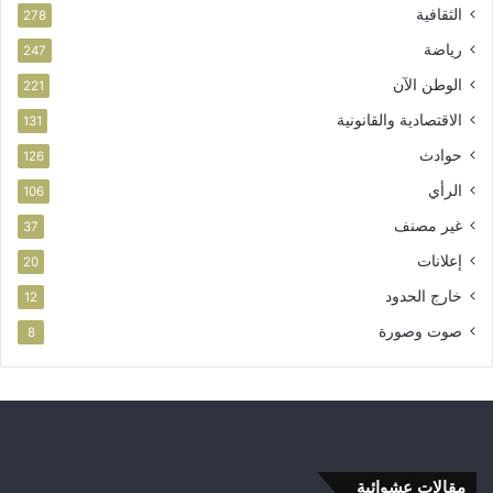
م
الثقافية
278
ا
ر
رياضة
247
الوطن الآن
221
الاقتصادية والقانونية
131
حوادث
126
الرأي
106
غير مصنف
37
إعلانات
20
خارج الحدود
12
صوت وصورة
8
مقالات عشوائية