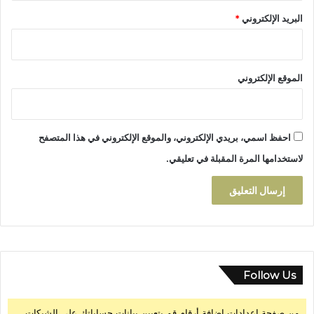
ي
ل
البريد الإلكتروني
*
ة
و
ا
ج
ل
ي
و
ا
الموقع الإلكتروني
ط
م
ن
ن
ي
ج
ة
ا
احفظ اسمي، بريدي الإلكتروني، والموقع الإلكتروني في هذا المتصفح
م
ع
لاستخدامها المرة المقبلة في تعليقي.
ة
م
ي
ل
ا
ن
و
ا
Follow Us
ل
إ
من صفحة إعدادات إضافة أرقام قم بتعيين بيانات حساباتك على الشبكات