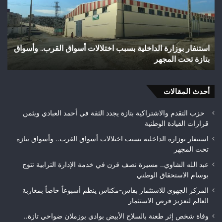
بالسلاح
مائ
الأبيض
يتح
بوادي
إلى
بوزملان
بؤر
وفاة شخص إثر طعنة بالسلاح الأبيض بوادي بوزملان ضواحي
و
ضواحي
للت
تازة.. ومطالب بتعزيز الأمن
ح
تازة..
ويب
ومطالب
حلم
بتعزيز
متن
الأمن
أحدث المقالات
بيئ
حزب التقدم والاشتراكية بتازة يجدد الثقة في أحمد العبادي ويثمن
قرارات القيادة الوطنية
استنفار بوزارة الداخلية بسبب اختلالات أسواق القرب.. وأسواق بتازة
تحت المجهر
عبد الله الشاوي.. مسيرة نصف قرن في خدمة الإدارة الترابية تتوج
بوسام الاستحقاق الوطني
المركز الجهوي للاستثمار بفاس-مكناس ينظم أسبوعاً خاصاً بمغاربة
العالم لتعزيز فرص الاستثمار
وفاة شخص إثر طعنة بالسلاح الأبيض بوادي بوزملان ضواحي تازة..