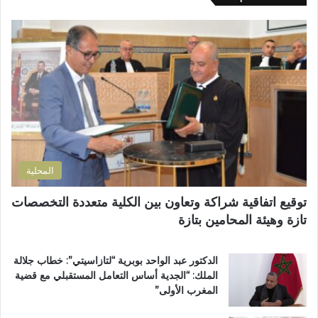
ك
ة
ي
ا
ا
ن
ل
ل
ظ
إ
إ
م
ل
د
أ
ك
ا
س
ت
ر
ب
ر
ة
و
و
ا
ع
ن
ل
اً
ي
ت
خ
المحلية
ر
ا
ا
ص
توقيع اتفاقية شراكة وتعاون بين الكلية متعددة التخصصات
ب
اً
تازة وهيئة المحامين بتازة
ي
ب
ة
م
ت
غ
الدكتور عبد الواحد بوبرية “لتازاسيتي”: خطاب جلالة
ت
ا
الملك: “الجدية أساس التعامل المستقبلي مع قضية
و
ر
المغرب الأولى”
ج
ب
ب
ة