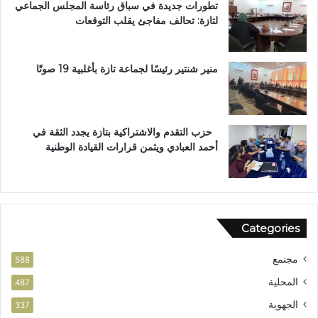
تطورات جديدة في سباق رئاسة المجلس الجماعي
و
ا
لتازة: تحالف مفاجئ يقلب التوقعات
س
ل
ا
ع
م
ا
ا
ل
منير شنتير رئيسًا لجماعة تازة بأغلبية 19 صوتًا
ل
م
ا
ل
س
ت
ت
ع
حزب التقدم والاشتراكية بتازة يجدد الثقة في
ح
ز
أحمد العبادي ويثمن قرارات القيادة الوطنية
ق
ي
ا
ز
ق
ف
ا
ر
ل
ص
Categories
و
ا
ط
ل
مجتمع
ن
ا
588
ي
س
المحلية
487
ت
الجهوية
ث
337