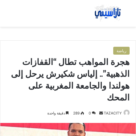
بحث عن
الق
رياضة
هجرة المواهب تطال “القفازات
الذهبية”.. إلياس شكيرش يرحل إلى
هولندا والجامعة المغربية على
المحك
TAZACITY
أ
0
289
دقيقة واحدة
ر
س
ل